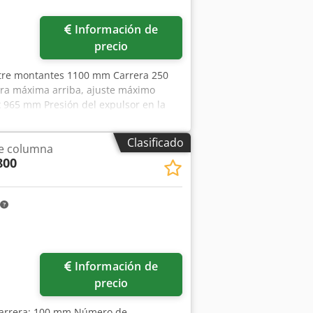
Información de
precio
entre montantes 1100 mm Carrera 250
ra máxima arriba, ajuste máximo
 965 mm Presión del expulsor en la
or en el émbolo 3 t Carrera del
 mm Paso lateral entre montantes 800
Clasificado
le columna
kW Peso 47,0 t Espacio requerido
800
o requerido armario de control (AnxPxAl)
onamiento articulado con accionamiento
 y freno (Ortlinghaus), protección
émbolo, cilindro de compensación
onamiento por levas (30 t / 80 mm),
motorizada.
ás fotos
Información de
precio
 Carrera: 100 mm Número de