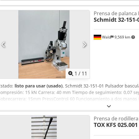
Prensa de palanca
Schmidt
32-151-
Wald
9,569 km
1
/
11
Estado:
listo para usar (usado)
, Schmidt 32-151-01 Pulsador bascul
compresión: 15 kN Carrera: 40 mm Tiempo de seguimiento: 0,07 seg.
Sobrecarrera: 15mm PressControl 60 Funcionamiento a dos manos L
podemos organizarle una agencia de transportes rentable. organiza
correspondiente. También se puede emitir una factura neta para cli
Prensa de rodillera
un número de IVA válido. Sujeto a venta previa. Visite nuestra tiend
TOX
KFS 025.001
ofertas. Los nombres de empresas y marcas comerciales son propie
únicamente para identificar y describir los productos. Pueden prod
técnicos y errores en la descripción del artículo, que quedan reser