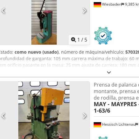
Wiesbaden
9,385 
1
/
5
Estado:
como nuevo (usado)
, número de máquina/vehículo:
57032
profundidad de garganta: 105 mm carrera máxima de trabajo: 60 
mm orificio pasante en la mesa: 25 mm ajuste de carrera: 180 mm 
30/210 mm espacio requerido sin/con palanca: 300 x 400 x 640/110
Uof
Prensa de palanca d
montante, prensa e
de rodilla, prensa e
MAY - MAYPRES
1-63/6
Hessisch Lichtenau