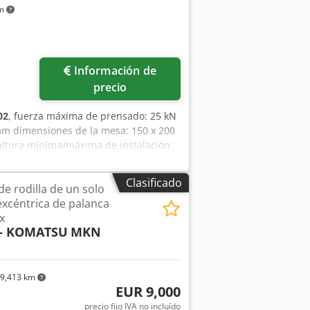
km
Información de
precio
02
, fuerza máxima de prensado: 25 kN
mm dimensiones de la mesa: 150 x 200
altura mínima/máxima de instalación:
0 mm peso: 74 kg Crodpjy Uv Hcsfx Ag
Clasificado
e rodilla de un solo
xcéntrica de palanca
x
 - KOMATSU
MKN
9,413 km
EUR 9,000
precio fijo IVA no incluído