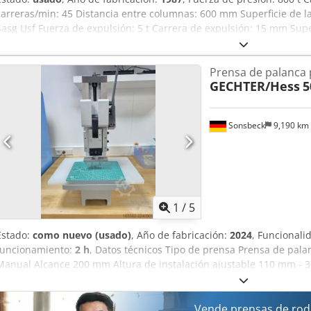
carreras/min: 45 Distancia entre columnas: 600 mm Superficie de l
Sasg Usf Fuerza de expulsión: 5 t Carrera de expulsión: 15 mm Sup
Potencia del motor: 22,0 kW Peso: 17,0 t Espacio requerido (ancho x 
Recorrido nominal: 1,46 mm Equipado con accionamiento de palanca
Prensa de palanca p
inercia, embrague hidráulico con un segundo freno, equilibrado del
GECHTER/Hess
5
expulsión simple en la mesa, control autovigilado.
Sonsbeck
9,190 km
1
/
5
Estado:
como nuevo (usado)
, Año de fabricación:
2024
, Funcionali
funcionamiento:
2 h
, Datos técnicos Tipo de prensa Prensa de pal
Manual Alcance 200 mm Altura de instalación ajustable 110 mm -
presión máxima en la UT 55 kN Con la fuerza de tracción máxima ad
de sujeción Ø25 H7 Sistema de sujeción de herramientas Pieza de
Hyox Ag Uof Tipo de guía con protección contra torsión Guía prismá
Vende prensas de rodi