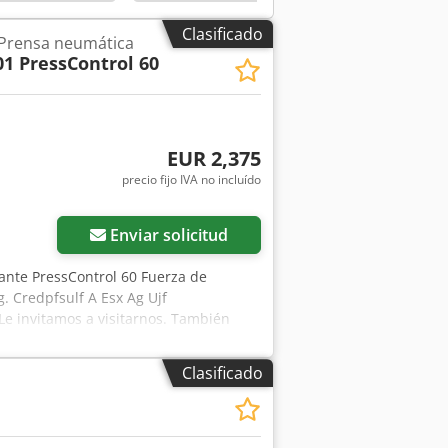
Clasificado
 Prensa neumática
01 PressControl 60
EUR 2,375
precio fijo IVA no incluído
Enviar solicitud
ante PressControl 60 Fuerza de
 Credpfsulf A Esx Ag Ujf
e invitamos a visitarnos. También
mos para usted Recibirá la factura
entes extranjeros. Requisito previo es
Clasificado
a y eche un vistazo a nuestras otras
dad de sus dueños y se utilizan
ucirse desviaciones de los datos
vados.