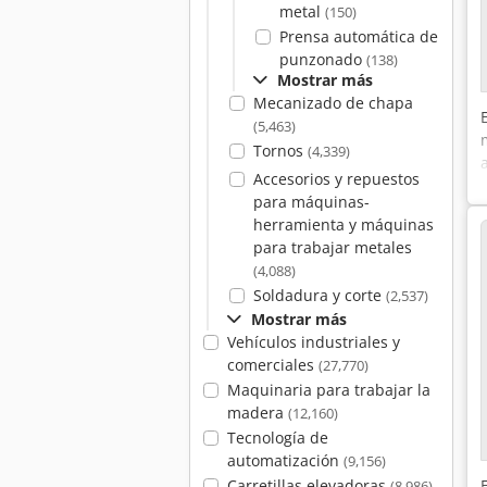
metal
(150)
Prensa automática de
punzonado
(138)
Mostrar más
Mecanizado de chapa
(5,463)
Tornos
(4,339)
Accesorios y repuestos
para máquinas-
herramienta y máquinas
para trabajar metales
(4,088)
Soldadura y corte
(2,537)
Mostrar más
Vehículos industriales y
comerciales
(27,770)
Maquinaria para trabajar la
madera
(12,160)
Tecnología de
automatización
(9,156)
Carretillas elevadoras
(8,986)