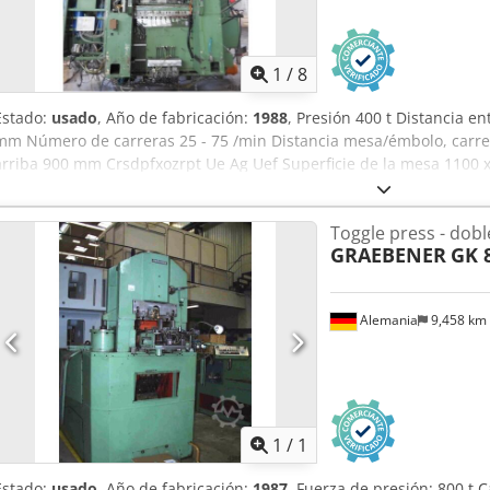
1
/
8
Estado:
usado
, Año de fabricación:
1988
, Presión 400 t Distancia 
mm Número de carreras 25 - 75 /min Distancia mesa/émbolo, carre
arriba 900 mm Crsdpfxozrpt Ue Ag Uef Superficie de la mesa 1100 x
mesa 30 t Carrera del expulsor en la mesa 80 mm Presión del expuls
expulsor en el émbolo 60 / 70 mm Superficie del émbolo 980 x 800
Toggle press - dob
mm Ajuste del émbolo 20 mm Potencia de accionamiento 80,0 + 5,5 
GRAEBENER
GK 
(AnxPxAl) 3,5 x 3,3 x 6,0 m Peso del armario de control 1,4 t Espaci
4,9 x 0,5 x 2,6 m Prensa de embutición en frío multietapa con acci
regulable sin escalonamientos, combinación hidráulica de embrague
Alemania
9,458 km
hidráulica contra sobrecarga en el émbolo, ajuste motorizado del 
neumático en el bastidor de la prensa, expulsor en la mesa de acci
expulsor neumático en el émbolo (3 t, 60 mm), lubricación central 
Pedir m
1
/
1
Estado:
usado
, Año de fabricación:
1987
, Fuerza de presión: 800 t