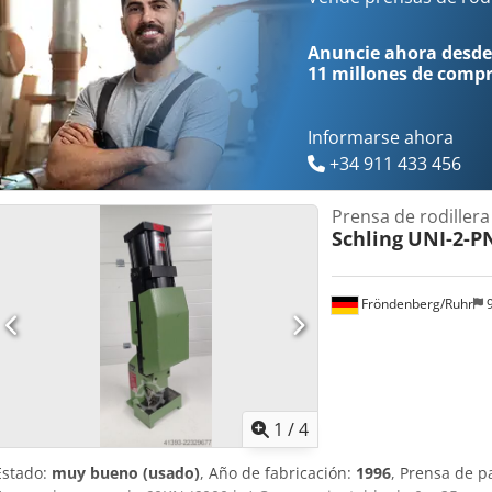
Mediante barras de ajuste Posición de la palanca manual Ajustable 
de la pieza de guía Trampa Fijación de la pieza de guía por tornil
Anuncie ahora desde
184 kg
11 millones de comp
Informarse ahora
+34 911 433 456
Prensa de rodillera
Schling
UNI-2-P
Fröndenberg/Ruhr
9
1
/
4
Estado:
muy bueno (usado)
, Año de fabricación:
1996
, Prensa de p