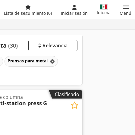
Idioma
Lista de seguimiento
(0)
Iniciar sesión
Menú
nta
(30)
Relevancia
Prensas para metal
Clasificado
le columna
i-station press
G