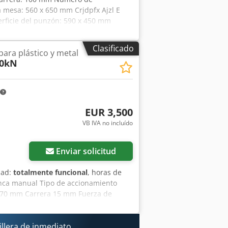
a mesa: 560 x 650 mm Crjdpfx Ajzl E
erficie del punzón: 590 x 450 mm
profundidad x alto): 1,7 x 2,55 x 3,1 m
 articulada, freno de volante de
Clasificado
ara plástico y metal
 bastidor de la prensa, sistema de
0kN
EUR 3,500
VB IVA no incluído
Enviar solicitud
dad:
totalmente funcional
, horas de
anca manual Tipo de accionamiento
 370 mm Carrera 15 mm Fuerza de
misible de la palanca 330 N Orificio
 sujeción desmontable Crodpfozn N
tica Guía ajustable sin holgura
llera de inmediato