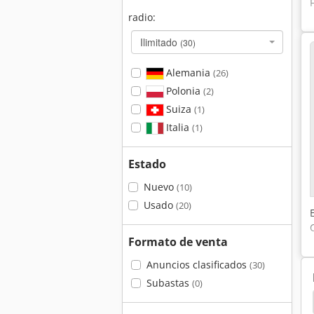
radio:
Ilimitado
(30)
Alemania
(26)
Polonia
(2)
Suiza
(1)
Italia
(1)
Estado
Nuevo
(10)
Usado
(20)
Formato de venta
Anuncios clasificados
(30)
Subastas
(0)
dillo De La Palanca
Bruderer
Prensa Manual