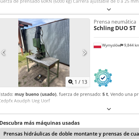
Fuerza de prensado 60KN (6000 kg) Carrera ajustable de 0 a 25 m
Prensa neumática
Schling
DUO 5T
Wymysłów
9,844 k
1
/
13
Estado:
muy bueno (usado)
, fuerza de prensado:
5 t
, Vendo una p
Cedpfx Aoudph Ueg Uorf
Descubra más máquinas usadas
Prensas hidráulicas de doble montante y prensas de cu