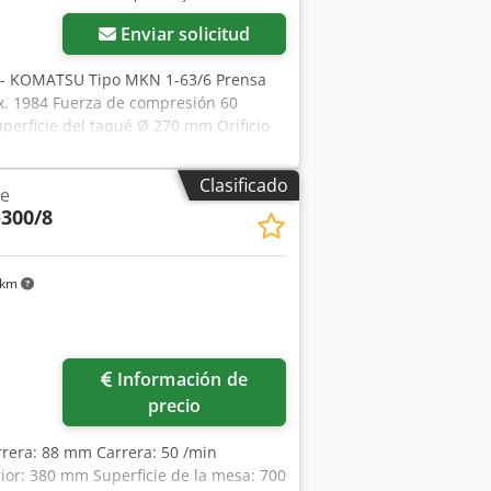
Enviar solicitud
 - KOMATSU Tipo MKN 1-63/6 Prensa
ox. 1984 Fuerza de compresión 60
erficie del taqué Ø 270 mm Orificio
 mm Carrera del ariete 60 mm Carrera
ima de instalación. 300 mm (con placa
Clasificado
te
: 70 brazadas por minuto Velocidad del
300/8
a 380 voltios, 50 Hz - embrague
embrague y freno independiente) -
os y recortes - expulsor mecánico,
 km
ol eléctrico de 2 manos e interruptor
n pantalla frontal neumática -
 x 1200 x 1850 mm Peso 3 toneladas.
Información de
precio
rrera: 88 mm Carrera: 50 /min
rior: 380 mm Superficie de la mesa: 700