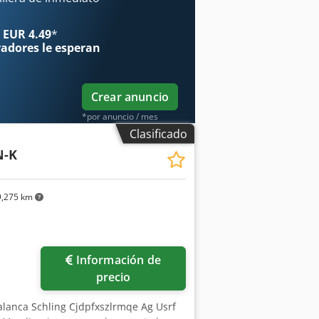
a la derecha en 360° Ajuste de altura
lo 170 NM Color estándar RAL 7035 Peso
 EUR 4.49
*
radores
le esperan
Crear anuncio
*por anuncio / mes
Clasificado
N-K
,275 km
Información de
precio
alanca Schling Cjdpfxszlrmqe Ag Usrf