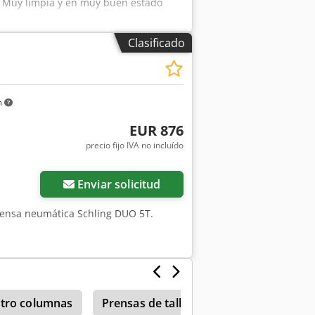
m Muy limpia y en muy buen estado
Clasificado
m
EUR 876
precio fijo IVA no incluído
Enviar solicitud
rensa neumática Schling DUO 5T.
atro columnas
Prensas de taller
Berg Schmid