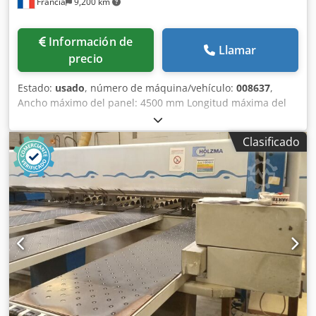
Francia
9,200 km
Información de
Llamar
precio
Estado:
usado
, número de máquina/vehículo:
008637
,
Ancho máximo del panel: 4500 mm Longitud máxima del
panel: 4500 mm Diámetro máximo de la hoja de sierra
principal: 95 mm Número de mordazas de sujeción: 10
Clasificado
Cjdpozg Uztjfx Alisrf