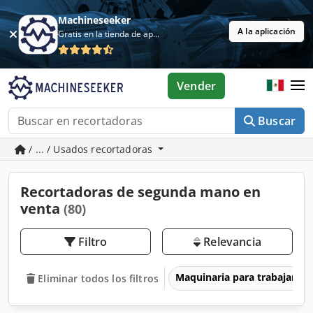
Machineseeker
A la aplicación
Gratis en la tienda de aplicaciones
Vender
Buscar
/ ... / Usados recortadoras
Recortadoras de segunda mano en
venta
(80)
Filtro
Relevancia
Maquinaria para trabajar l
Eliminar todos los filtros