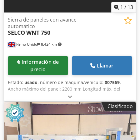
1
/
13
Sierra de paneles con avance
automático
SELCO
WNT 750
Reino Unido
8,424 km
Información de
Llamar
precio
Estado:
usado
, número de máquina/vehículo:
007569
,
Ancho máximo del panel: 2200 mm Longitud máx. del
panel: 4500 mm Hoja de sierra principal para tablero máx.:
152 mm Número de pinzas: 11 Codovrrldopfx Alisrf
Clasificado
Sistema de carga para los delgados: sí