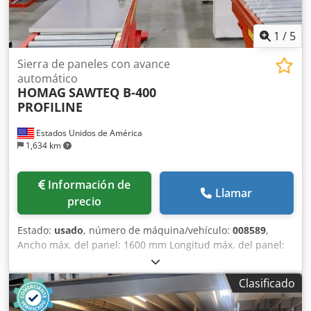
1
/
5
Sierra de paneles con avance
automático
HOMAG
SAWTEQ B-400
PROFILINE
Estados Unidos de América
1,634 km
Información de
Llamar
precio
Estado:
usado
, número de máquina/vehículo:
008589
,
Ancho máx. del panel: 1600 mm Longitud máx. del panel:
3700 mm Proyección máx. de la hoja principal: 125 mm
Crjdpfx Alsy In Apoisf Cantidad de pinzas de sujeción: 9
Clasificado
Sistema de carga para paneles delgados: sí