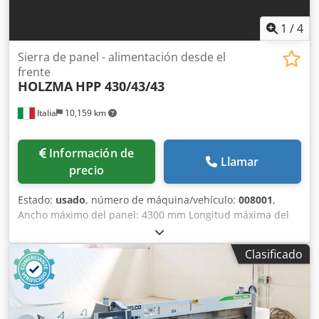
1
/
4
Sierra de panel - alimentación desde el
frente
HOLZMA
HPP 430/43/43
Italia
10,159 km
Información de
Llamar
precio
Estado:
usado
, número de máquina/vehículo:
008001
,
Ancho máximo del panel: 4300 mm Longitud máxima del
panel: 4300 mm Longitud máxima de la hoja de sierra
principal: 125 mm Crjdowuz Tbjpfx Alief Número de
Clasificado
pinzas: 8