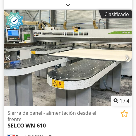
Longitud máxima del panel: 3800 mm Máxima proyección
de la hoja principal: 55 mm Número de pinzas de sujeción:
Clasificado
4
1
/
4
Sierra de panel - alimentación desde el
frente
SELCO
WN 610