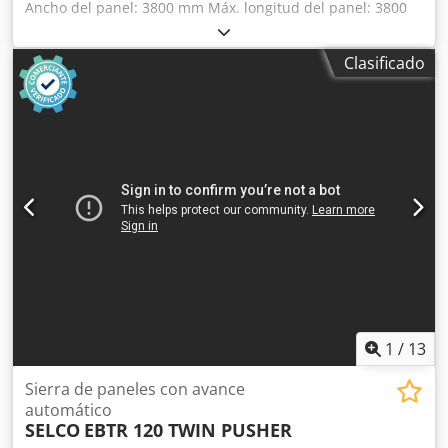
Ancho del panel: 3800 mm Máx. longitud del panel: 3800
mm Máx. Longitud de la tabla de la hoja de sierra
principal: 75 mm Número de pinzas: 8 Codpfx Aew
Clasificado
Iddhelierf
1
/
13
Sierra de paneles con avance
automático
SELCO
EBTR 120 TWIN PUSHER