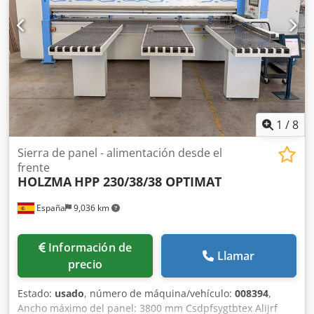
1
/
8
Sierra de panel - alimentación desde el
frente
HOLZMA
HPP 230/38/38 OPTIMAT
España
9,036 km
Información de
Llamar
precio
Estado:
usado
, número de máquina/vehículo:
008394
,
Ancho máximo del panel: 3800 mm Csdpfsygtbtex Alijrf