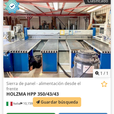
Clasificado
1
/
1
Sierra de panel - alimentación desde el
frente
HOLZMA
HPP 350/43/43
Guardar búsqueda
Italia
10,159 km