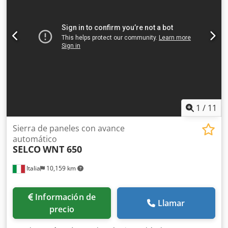
XP - Carro de la sierra sin escobillas
1
/
11
Sierra de paneles con avance
automático
SELCO
WNT 650
Italia
10,159 km
Información de
Llamar
precio