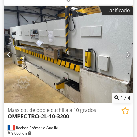
Normativa CE Datos técnicos Diámetro de la hoja mm 350,
Clasificado
orificio 30 Potencia del motor trifásico CV 3 Mesa giratoria
+/- 45 grados Altura de corte mm 120 Diámetro de la boca
de succión mm 70 Cedpfx Aszp E Uielierf Guía de
referencia lateral Dimensiones totales mm 700 x 600 x 600
(alto) Peso kg 40
1
/
4
Massicot de doble cuchilla a 10 grados
OMPEC
TRO-2L-10-3200
Roches-Prémarie-Andillé
9,060 km