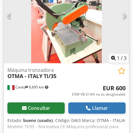
de la sierra: 100 - 150 m/min Elementos de la mesa y del
transporte Número de listones de rodillos: 10 Número de
mesas de aire (2000 x 510 mm): 4 Sistema de extracción
Codpfx Aeznw Tbsliorf Boquilla inferior: 200 mm Boquilla
de extracción superior: 75 mm DETALLES DE LA MÁQUINA
Tensión: 400 V / 50 Hz / 3 fases EQUIPAMIENTO - GVision
XP - Carro de la sierra sin escobillas
1
/
3
Máquina tronzadora
OTMA - ITALY
TI/35
EUR 600
Cantù
9,695 km
EXW VB El IVA no es desglosable
Consultar
Llamar
Estado:
bueno (usado)
, Código: 0463 Marca: OTMA - ITALIA
Modelo: TI/35 - Normativa CE Máquina profesional para
cortar en ángulo madera, aluminio, PVC, plásticos, etc. -