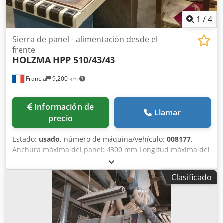
1
/
4
Sierra de panel - alimentación desde el
frente
HOLZMA
HPP 510/43/43
Francia
9,200 km
Información de
Llamar
precio
Estado:
usado
, número de máquina/vehículo:
008177
,
Anchura máxima del panel: 4300 mm Longitud máxima del
panel: 4300 mm Máxima salida de la hoja principal: 125
mm Número de pinzas de sujeción: 7 Codox A Tamspfx
Clasificado
Alisrf