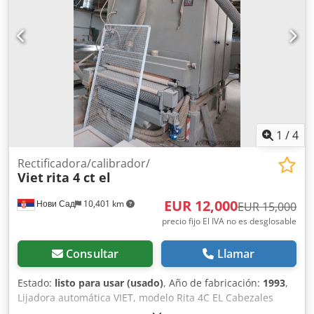
1
/
4
Rectificadora/calibrador/
Viet
rita 4 ct el
EUR 12,000
Нови Сад
10,401 km
EUR 15,000
precio fijo El IVA no es desglosable
Consultar
Llamar
Estado:
listo para usar (usado)
, Año de fabricación:
1993
,
Lijadora automática VIET, modelo Rita 4C EL Cabezales
móviles con plato fijo Ancho de trabajo: 1350 mm Altura de