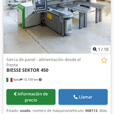
1
/
10
Sierra de panel - alimentación desde el
frente
BIESSE
SEKTOR 450
Italia
10,159 km
Información de
Llamar
precio
Estado:
usado
, número de máquina/vehículo:
008113
, Máx.