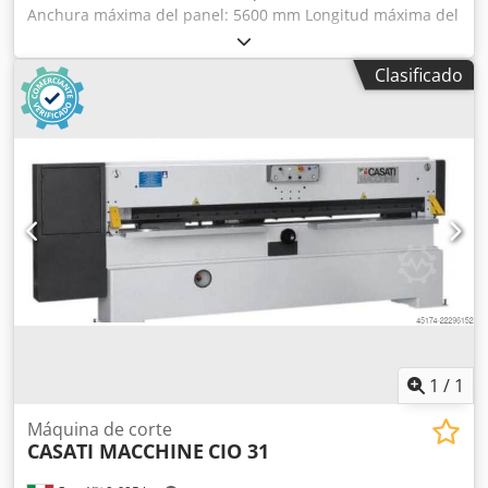
Anchura máxima del panel: 5600 mm Longitud máxima del
panel: 2200 mm Máxima proyección de la hoja principal:
135 mm Número de pinzas de sujeción: 11 Credpsy
Clasificado
Stwgsfx Alijf
1
/
1
Máquina de corte
CASATI MACCHINE
CIO 31