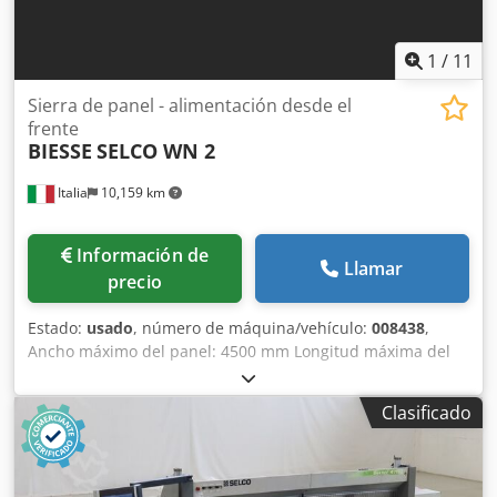
1
/
11
Sierra de panel - alimentación desde el
frente
BIESSE
SELCO WN 2
Italia
10,159 km
Información de
Llamar
precio
Estado:
usado
, número de máquina/vehículo:
008438
,
Ancho máximo del panel: 4500 mm Longitud máxima del
panel: 4500 mm Csdpfjyngy Sex Alisrf Máxima proyección
de la hoja principal: 50 mm Número de pinzas de sujeción:
Clasificado
8