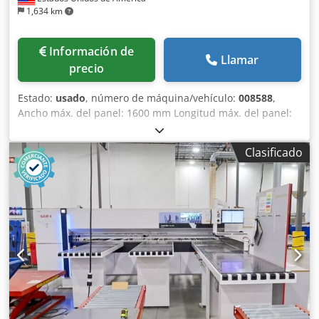
1,634 km
Información de
Llamar
precio
Estado:
usado
, número de máquina/vehículo:
008588
,
Ancho máx. del panel: 1600 mm Longitud máx. del panel:
3700 mm Proyección máxima de la hoja principal de sierra:
125 mm Número de pinzas de sujeción: 9 Sistema de carga
Clasificado
para piezas delgadas: sí Credpoy In Avsfx Alisf