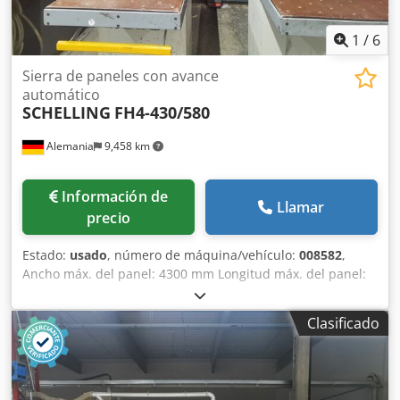
1
/
6
Sierra de paneles con avance
automático
SCHELLING
FH4-430/580
Alemania
9,458 km
Información de
Llamar
precio
Estado:
usado
, número de máquina/vehículo:
008582
,
Ancho máx. del panel: 4300 mm Longitud máx. del panel:
5600 mm Salida máx. de la hoja principal de sierra: 105
mm Número de pinzas de sujeción: 9 Estación giratoria: sí
Clasificado
Codpfsy Stvijx Alijrf