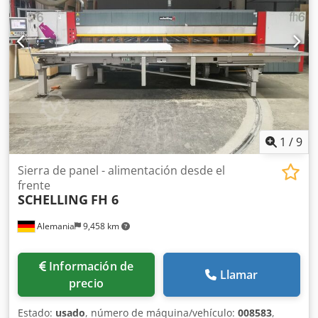
1
/
9
Sierra de panel - alimentación desde el
frente
SCHELLING
FH 6
Alemania
9,458 km
Información de
Llamar
precio
Estado:
usado
, número de máquina/vehículo:
008583
,