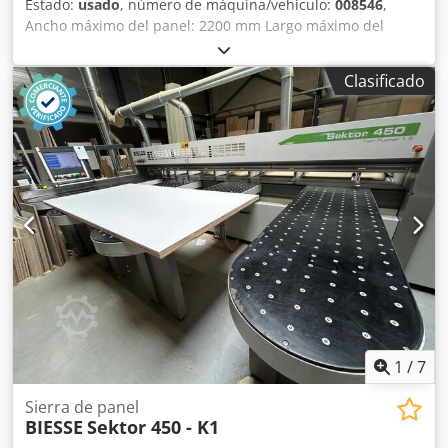
Estado:
usado
, número de máquina/vehículo:
008546
,
Ancho máximo del panel: 2200 mm Largo máximo del
panel: 3800 mm Diámetro máximo de la hoja de sierra
principal: 123 mm Codezq Uraspfx Alierf Número de
Clasificado
mordazas de sujeción: 7
1
/
7
Sierra de panel
BIESSE
Sektor 450 - K1