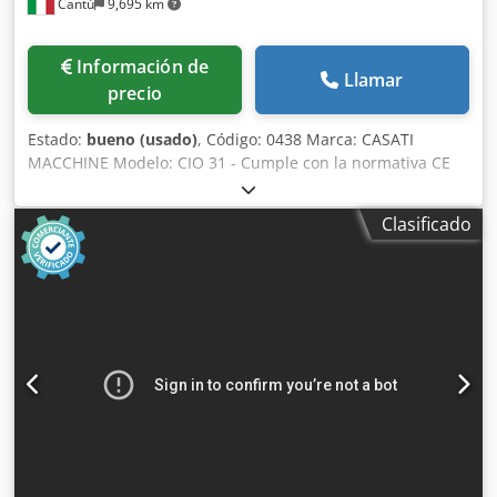
Cantù
9,695 km
Información de
Llamar
precio
Estado:
bueno (usado)
, Código: 0438 Marca: CASATI
MACCHINE Modelo: CIO 31 - Cumple con la normativa CE
Guillotina hidráulica para cortar chapa de madera
utilizada en la fabricación de muebles, talleres de
Clasificado
carpintería, muebles a medida, puertas, chapas y diversas
aplicaciones – Cumple con la normativa CE
Especificaciones técnicas: Longitud de corte: 3100 mm
Apertura del prensor de trabajo: 45 mm Tope trasero con
accionamiento eléctrico Profundidad máxima del tope: 600
mm Profundidad mínima del tope: 25 mm Potencia del
motor de la unidad hidráulica: 4 CV Tope delantero
Codpfezkqw Eex Alisrf Fotocélulas de seguridad
Dimensiones totales: 4100 x 1000 x 1600 mm (alto) Peso:
2200 kg