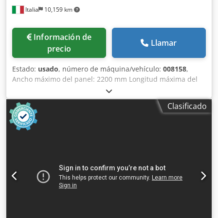
Italia
10,159 km
Información de
Llamar
precio
Estado:
usado
, número de máquina/vehículo:
008158
,
Ancho máximo del panel: 2200 mm Longitud máxima del
panel: 4300 mm Diámetro máximo de la hoja de sierra
principal: 120 mm Número de mordazas de sujeción: 9
Clasificado
Segundo tope flexible: sí Crodpfxoy Nku Do Alijf Estación
giratoria: sí Sistema de carga para paneles delgados: sí