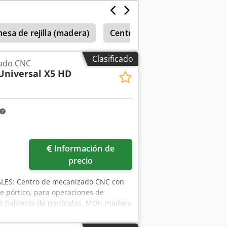
sa de rejilla (madera)
Centros de mecanizado horizo
Clasificado
zado CNC
Universal X5 HD
Información de
precio
LES: Centro de mecanizado CNC con
e pórtico, para operaciones de
s (tableros de partículas, MDF, madera
base es una construcción monolítica
de la base de la máquina, lo que la