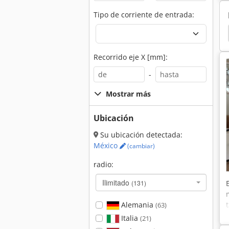
Tipo de corriente de entrada:
idelli 504
Morbidelli 503
Morbidelli
Scm
Recorrido eje X [mm]:
-
Mostrar más
Ubicación
Su ubicación detectada:
México
(cambiar)
radio:
Ilimitado
(131)
Alemania
(63)
Italia
(21)