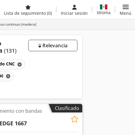
Idioma
Lista de seguimiento
(0)
Iniciar sesión
Menú
aso continuo (madera)
o
Relevancia
ta
(131)
ado CNC
a)
Clasificado
miento con bandas
EDGE 1667