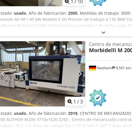
1
/
10
Estado:
usado
, Año de fabricación:
2005
, Medidas de trabajo: 3000
presión 60 HP / 45 kW Modelo E-60 Presión de trabajo 4.130 BAR Co
Software Watercad-CAM Optimización automática de corte Lugar de
Csdpfxoxgfbqo Ag Ajrf
Centro de mecani
Morbidelli
M 20
Nattheim
9,591 km
1
/
3
Estado:
usado
, Año de fabricación:
2018
, CENTRO DE MECANIZAD
200 AUTHOR M200 3710x1620 Z250 - Centro de mecanizado controla
trabajo I.M.S. I.U. Área de trabajo Eje X 3710 mm * 146" * Área de 
la pieza en Y 1900 mm 74¾" Paso de la pieza en Z 250 mm 9¾ Long