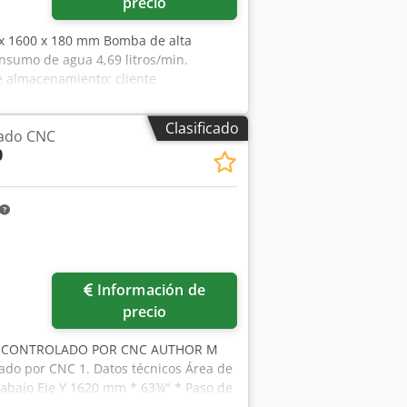
precio
 x 1600 x 180 mm Bomba de alta
nsumo de agua 4,69 litros/min.
 almacenamiento: cliente
Clasificado
zado CNC
0
Información de
precio
O CONTROLADO POR CNC AUTHOR M
do por CNC 1. Datos técnicos Área de
trabajo Eje Y 1620 mm * 63¾" * Paso de
itud de la pieza en mecanizado