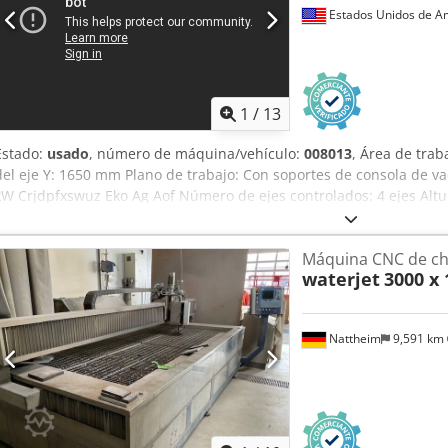
Estados Unidos de A
1
/
13
Estado:
usado
, número de máquina/vehículo:
008013
, Área de trab
del eje Y: 1650 mm Plano de trabajo: Con soportes de consola de vací
kW Crjdpfxswuz Eko Ag Aof Número de ejes controlados: 4 ejes Alt
husillos de taladrado: 16 Número de posiciones de herramienta: 16
Máquina CNC de ch
waterjet
3000 x 
Nattheim
9,591 km