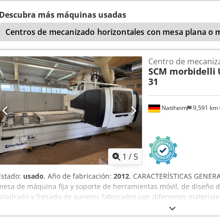
Descubra más máquinas usadas
Centros de mecanizado horizontales con mesa plana o me
Centro de mecani
SCM morbidelli
31
Nattheim
9,591 km
1
/
5
Estado:
usado
, Año de fabricación:
2012
, CARACTERÍSTICAS GENERA
mesa de máquina fija y soporte de herramientas móvil, de diseño d
taladrado y fresado de paneles fabricados con diferentes materiale
maciza, plástico, etc.). ESTRUCTURA DE LA MÁQUINA: La estructura 
de paredes gruesas, reforzada mediante piezas soldadas a lo largo 