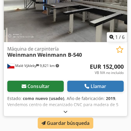
1
/
6
Máquina de carpintería
Weinmann
Weinmann B-540
EUR 152,000
Malé Výkleky
9,821 km
VB IVA no incluído
Consultar
Llamar
Estado:
como nuevo (usado)
, Año de fabricación:
2019
,
Vendemos centro de mecanizado CNC para madera de 5
ejes fabricado en 2019, equipado con una versátil unidad
de corte FLEX5 con rango de giro de 0–360° y ángulo de
Guardar búsqueda
inclinación de 0–90°. Incluye cambiador de herramientas
de 8 posiciones y eje C en el husillo principal, lo que