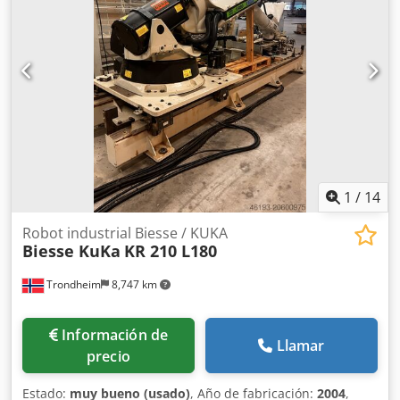
mecanizado, producción en serie, mecanizado de madera,
materiales compuestos, aleaciones ligeras.
1
/
14
Robot industrial Biesse / KUKA
Biesse KuKa
KR 210 L180
Trondheim
8,747 km
Información de
Llamar
precio
Estado:
muy bueno (usado)
, Año de fabricación:
2004
,