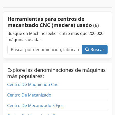
aumenta su precisión y flexibilidad. Admite secciones
transversales desde 20 x 50 mm hasta 200 x 455 mm y
longitudes de madera de hasta 13.300 mm. Dcjdpfexalnwjx
Herramientas para centros de
Abnek
mecanizado CNC (madera) usado
(6)
Busque en Machineseeker entre más que 200,000
máquinas usadas.
Buscar
Explore las denominaciones de máquinas
más populares:
Centro De Maquinado Cnc
Centro De Mecanizado
Centro De Mecanizado 5 Ejes