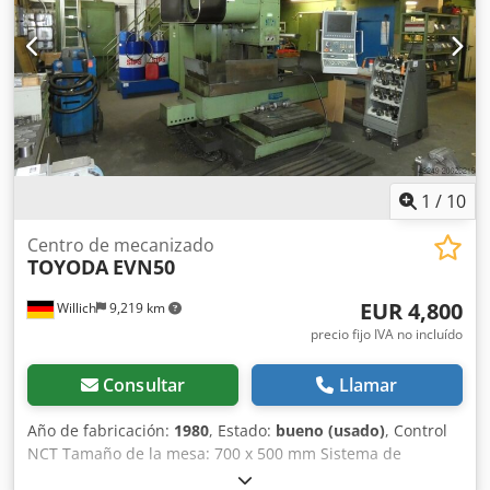
1
/
10
Centro de mecanizado
TOYODA
EVN50
EUR 4,800
Willich
9,219 km
precio fijo IVA no incluído
Consultar
Llamar
Año de fabricación:
1980
, Estado:
bueno (usado)
, Control
NCT Tamaño de la mesa: 700 x 500 mm Sistema de
refrigeración: sí Dodpfxexzu D Do Abnsck