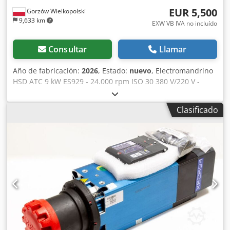
EUR 5,500
Gorzów Wielkopolski
9,633 km
EXW VB IVA no incluído
Consultar
Llamar
Año de fabricación:
2026
, Estado:
nuevo
, Electromandrino
HSD ATC 9 kW ES929 - 24.000 rpm ISO 30 380 V/220 V -
H6161H0822 - cambio automático de herramienta Potencia
S1/S6: 7,5 kW/9 kW Bloqueo automático de la herramienta
Clasificado
mediante pistón neumático Alimentación: 380/220 V
Rodamiento cerámico Dcodjtvm Sfjpfx Abnjk La lubricación
del rodamiento prolonga la vida útil Velocidad máxima:
24000 rpm Peso: 31 kg Fabricada en aluminio Refrigeración
adicional por aire