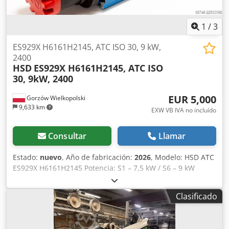
1
/
3
ES929X H6161H2145, ATC ISO 30, 9 kW,
2400
HSD
ES929X H6161H2145, ATC ISO
30, 9kW, 2400
EUR 5,000
Gorzów Wielkopolski
9,633 km
EXW VB IVA no incluído
Consultar
Llamar
Estado:
nuevo
, Año de fabricación:
2026
, Modelo: HSD ATC
ES929X H6161H2145 Potencia: S1 – 7,5 kW / S6 – 9 kW
Interfaz: ISO 30 Dodpfjzr D Uajx Abneck Velocidad máxima:
24.000 rpm Rodamientos: cerámicos Refrigeración:
Clasificado
ventilador de corriente continua de 24 V Diseño: alargado
Alimentación eléctrica: 380 V Peso: aproximadamente 30 kg
Áreas de aplicación: fresadoras CNC, centros de