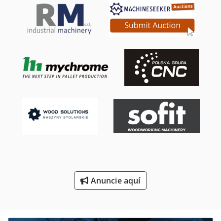
Fresadora Y Centro De Mecanizado Cnc
Herramienta De Máquina
Herramienta De Torneado
Herramientas De Corte
Herramientas De Torneado
Herramientas De Torno
Herramientas Para
Máquina Cnc De La Carpintería
Máquina De Carpintería
Anuncie aquí
Máquinas De Torneado Cnc
Perfil De Centro De Mecanizado