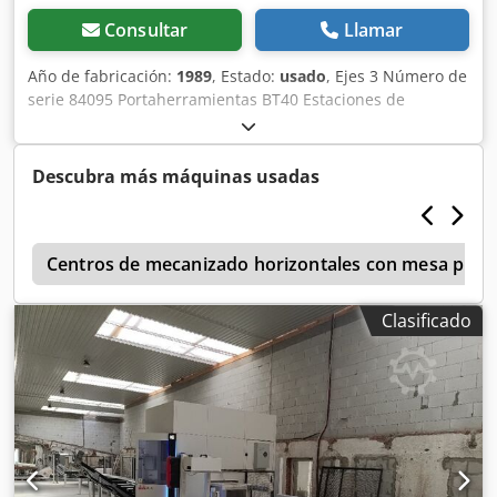
Consultar
Llamar
Año de fabricación:
1989
, Estado:
usado
, Ejes 3 Número de
serie 84095 Portaherramientas BT40 Estaciones de
herramientas 12 Dsdpjwhqz Uefx Abnock Área de sujeción
de la mesa 1300 x 400 mm Número de ranuras: 3 ranuras
en T Ranuras en T - ancho 18 mm Control FANUC
Descubra más máquinas usadas
Dimensiones aprox. 3000 x 2500 x 2500 mm
r
Centros de mecanizado horizontales con mesa plana 
Clasificado