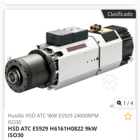
Clasificado
1
/
4
Husillo HSD ATC 9kW ES929 24000RPM
ISO30
HSD
ATC ES929 H6161H0822 9kW
ISO30