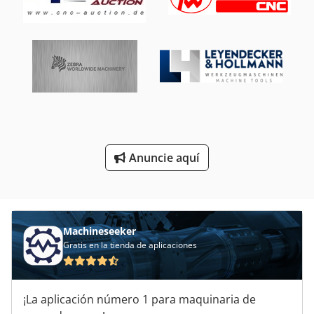
Máquina De Pulir Del Hilo De Rosca
Máquina De Tallado
Máquina De Tornear Madera
Máquina Neumática De Roscado
Máquinas De Cepillado
Máquinas De Torneado Cnc
Anuncie aquí
Máquinas Para
Sostenedor De Herramienta De Corte Del Hilo De Rosca
Machineseeker
Gratis en la tienda de aplicaciones
¡La aplicación número 1 para maquinaria de