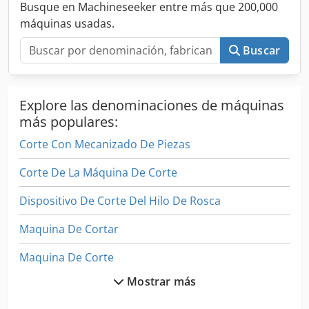
Busque en Machineseeker entre más que 200,000
de viruta / ciclo de perfil hueco) - Avellanado - Taladrado
máquinas usadas.
de flujo (con curva de avance optimizada) - Escariado -
Programación gráfica sencilla - Importación de archivos 2D
Buscar
DXF o DWG - Mesa de máquina según el Sistema 28
(similar a las mesas de soldadura Demmeler y Siegmund,
entre otras) - Nivelación radial de la herramienta mediante
portaherramientas patentado (accesorio) - Sonda de
Explore las denominaciones de máquinas
herramienta para medición de longitud y como detector de
más populares:
rotura - Sistema de seguridad intuitivo mediante barreras
Corte Con Mecanizado De Piezas
de luz Versión estándar: Cambiador automático de
herramientas con 10 posiciones, montado en el pórtico de
Corte De La Máquina De Corte
la máquina
Dispositivo De Corte Del Hilo De Rosca
Maquina De Cortar
Maquina De Corte
Mostrar más
Maquina De Corte Automatica