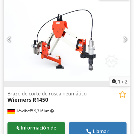
profesional. Fácil de montar en una mesa de trabajo.
Equipamiento: - Incluye 7 insertos para roscar •M3
20111812 DIN 371 19 •M6 20111823 DIN 371 31 •M8
20111824 DIN 371 31 •M10 20111826 DIN 371 31 •M12
20111827 DIN 376 31 •M16 20111829 DIN 376 31 Cedoxaaa
Iopfx Aiysha •M20 20111831 DIN 376 31 - Válvula
reguladora con lubricación - Incluye motor neumático -
Conexión de adaptador tamaño 2 - Cabezal de corte
abatible 90° vertical hacia abajo - Cabezal de corte
montado sobre cojinete, giratorio 360° - Manual de
instrucciones en alemán * Sin mesa de perforado según
imagen.
1
/
2
Brazo de corte de rosca neumático
Wiemers
R1450
Hövelhof
9,316 km
Información de
Llamar