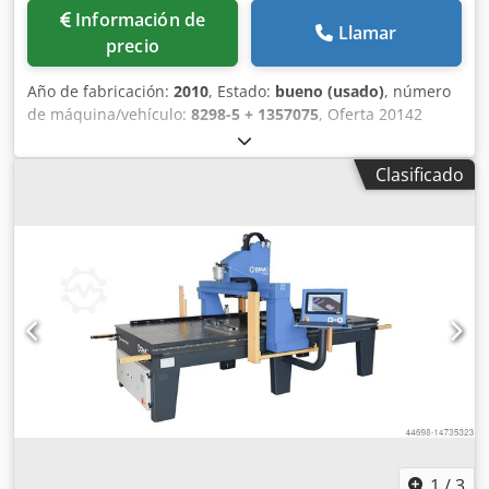
Información de
Llamar
precio
Año de fabricación:
2010
, Estado:
bueno (usado)
, número
de máquina/vehículo:
8298-5 + 1357075
, Oferta 20142
Datos técnicos: - Capacidad de roscado hasta aprox. M 16 -
Profundidad de roscado aprox. 75 mm - Avance de broca
Clasificado
hacia abajo + hacia arriba sin escalonamiento -
Profundidad de garganta 90 mm - Revoluciones del husillo
hasta 290 rpm Csdpfopahn Hex Aiysha - Conexión
neumática con reductor de presión 6 bar - Interruptor
neumático de pedal - Accionamiento 400 V / 0,75 kW -
Espacio necesario aprox. An 700 x Al 2250 x P 800 mm -
Peso aprox. 150 kg
1
/
3