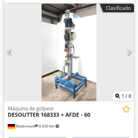
Aopvkm Tsiyoa - Avance de broca hacia abajo + hacia
Clasificado
arriba sin escalonamiento - Profundidad de garganta 90
mm - Revoluciones del husillo hasta 290 rpm - Conexión
neumática con reductor de presión 6 bar - Interruptor
neumático de pedal - Accionamiento 400 V / 0,75 kW -
Espacio necesario aprox. An 700 x Al 2250 x P 800 mm -
Peso aprox. 150 kg
1
/
8
Máquina de golpear
DESOUTTER
168333 + AFDE - 60
Rödermark
9,430 km