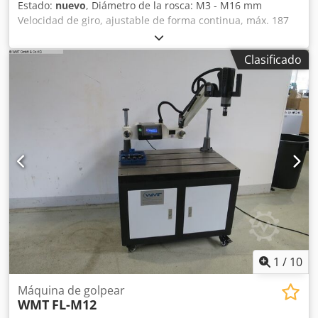
Estado:
nuevo
, Diámetro de la rosca: M3 - M16 mm
Velocidad de giro, ajustable de forma continua, máx. 187
rpm. Área de trabajo: 180 - 2000 mm Potencia del motor:
0,7 kW Taladros eléctricos para roscas de M3 a M16,
Clasificado
ángulo ajustable. 9 unidades de portabrocas de cambio
rápido con embrague de deslizamiento. Ajustable a través
de la pantalla: velocidad de giro variable, profundidad
ajustable, selección de material, selección de la Cjdpefg U
Sqsfx Aiysha dirección principal de giro, selección de la
rosca. Opcional: mesa de sujeción con ranuras en T:
990x700x800 mm. Base magnética. También disponible en:
M14 a M24 y M27 a M33.
1
/
10
Máquina de golpear
WMT
FL-M12