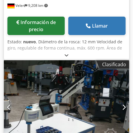
Velen
9,208 km
Información de
Llamar
precio
Estado:
nuevo
, Diámetro de la rosca: 12 mm Velocidad de
giro, regulable de forma continua, máx. 600 rpm. Área de
trabajo, máx. 1100 mm Potencia del motor: 0,6 kW Peso: 30
kg Taladradoras eléctricas para roscas M3 - M12, 8
Clasificado
unidades de portabrocas de cambio rápido con embrague
de deslizamiento. Ajustable mediante pantalla: Cjdpfx Aijfg
U Sujyoha velocidad de giro variable, profundidad
ajustable, selección de sentido de giro principal, par de
apriete. Documentación en inglés. Opcional: - Mesa de
sujeción con ranuras en T: 990x700x800 mm. - Base
magnética.