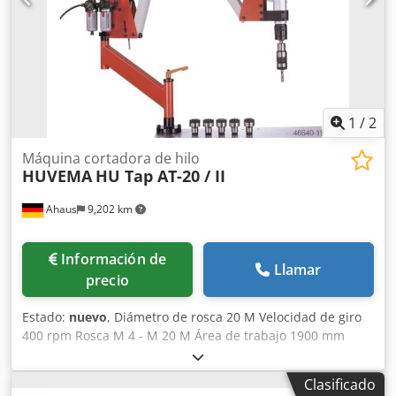
1
/
2
Máquina cortadora de hilo
HUVEMA
HU Tap AT-20 / II
Ahaus
9,202 km
Información de
Llamar
precio
Estado:
nuevo
, Diámetro de rosca 20 M Velocidad de giro
400 rpm Rosca M 4 - M 20 M Área de trabajo 1900 mm
máx. Área de trabajo 200 mm mín. Descripción: Los
modelos AT tienen un radio de hasta 1900 mm y, gracias a
Clasificado
su diseño, un área de trabajo flexible. Para uso