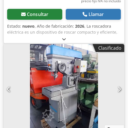
precio fijo IVA no incluído
Consultar
Llamar
Estado:
nuevo
, Año de fabricación:
2026
, La roscadora
eléctrica es un dispositivo de roscar compacto y eficiente,
utilizado tanto en grandes plantas de producción como en
pequeños talleres. Gracias al servoaccionamiento de alto
Clasificado
par y al cabezal giratorio, permite un corte de roscas
rápido y preciso. Equipada con un sistema de enfriamiento
por soplado, la máquina roscadora garantiza una
visibilidad óptima del orificio perforado. El brazo de
roscado tiene 2 modos de roscado: automático y manual,
además de una función de apriete. Descripción de la
máquina roscadora RGE16PW La roscadora eléctrica es un
dispositivo de roscado versátil que se puede utilizar tanto
en grandes plantas de producción como en pequeños
talleres. Su principal ventaja es que acorta el tiempo de la
operación de roscado, haciendo el proceso mucho más
eficiente. La roscadora tiene un diseño simple y compacto,
equipada con un cabezal giratorio, lo que aumenta sus