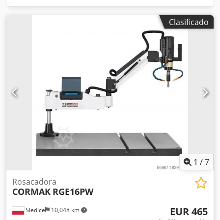
Clasificado
1
/
7
Rosacadora
CORMAK
RGE16PW
EUR 465
Siedlce
10,048 km