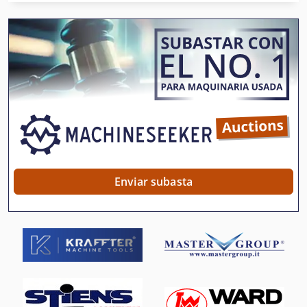
Maquinas De Coser Industriales
Mecanizado Del Hilo De Rosca
Mordazas De Roscado
Máquina Cnc De La Carpintería
Máquina De Carpintería
Máquina De Cortar Carne
Máquina De Corte De Armã
Enviar subasta
Máquina De Corte De Chapa
Máquina De Corte De Techo
Máquina De Corte Del Hilo De Rosca
Máquina De Orden