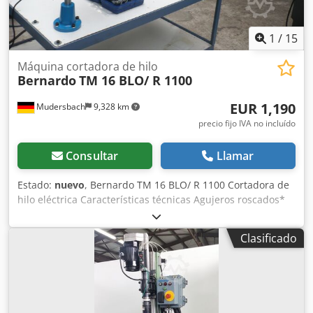
1
/
15
Máquina cortadora de hilo
Bernardo
TM 16 BLO/ R 1100
EUR 1,190
Mudersbach
9,328 km
precio fijo IVA no incluído
Consultar
Llamar
Estado:
nuevo
, Bernardo TM 16 BLO/ R 1100 Cortadora de
hilo eléctrica Características técnicas Agujeros roscados*
M3 - M16 Velocidad máx. 120 - 325 rpm Ángulo ajustable
0° - 90 Radio de trabajo máx. Radio de trabajo R 1100 mm
Clasificado
Portabrocas de cambio rápido DIN 371: M3 / M4 / M5-6 /
M8 / M10 DIN 376: M12 / M14 / M16 Potencia del motor
600 W Chsdpfspag Npox Aiyea Tensión 230 V Peso aprox.
26 kg * Resistencia del material 400 N / mm2 Volumen de
suministro Manejo mediante pantalla táctil Indicación