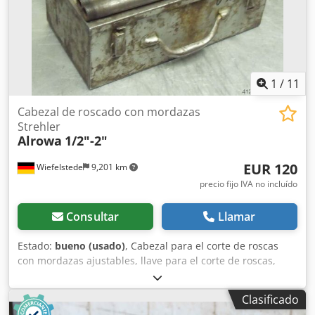
1
/
11
Cabezal de roscado con mordazas
Strehler
Alrowa
1/2"-2"
EUR 120
Wiefelstede
9,201 km
precio fijo IVA no incluído
Consultar
Llamar
Estado:
bueno (usado)
, Cabezal para el corte de roscas
con mordazas ajustables, llave para el corte de roscas,
máquina para el corte de roscas, herramienta para el corte
de roscas en tubos. -Mordazas de repuesto: 4 -Roscas en
Clasificado
pulgadas: 1/2"-2" Cedpfxob A Rdis Ak Asrf -Caja de