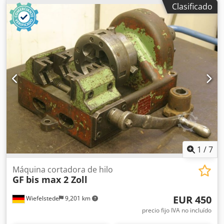
Clasificado
imágenes -Precio: por unidad -Cantidad: 4 unidades -
Dimensiones: 340/250/A60 mm -Peso: 6 kg/unidad
1
/
7
Máquina cortadora de hilo
GF
bis max 2 Zoll
EUR 450
Wiefelstede
9,201 km
precio fijo IVA no incluído