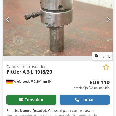
1
/
10
Cabezal de roscado
Pittler
A 3 L 1018/20
EUR 110
Wiefelstede
9,201 km
precio fijo IVA no incluído
Consultar
Llamar
Estado:
bueno (usado)
, Cabezal para cortar roscas,
portacabezales para roscado, portaherramientas de