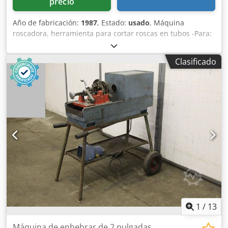
precio
Año de fabricación:
1987
, Estado:
usado
, Máquina
roscadora, herramienta para cortar roscas en tubos -Para:
tamaño de tubo máx. 2 pulgadas -Velocidad de giro: RPM -
Interruptor de pedal con: función de parada de
Clasificado
emergencia Crjdpfx Akjficzde Asf -Cortatubos -Refrentador
interior -Tensión de funcionamiento: 230 V -Dimensiones:
1200/560/A1250 mm -Peso: 133 kg
1
/
13
Máquina de enhebrar de 2 pulgadas