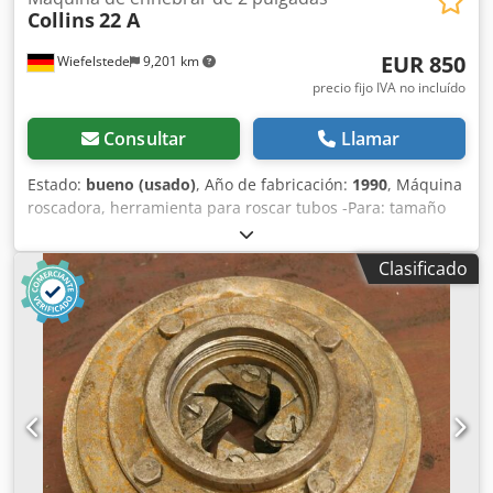
Collins
22 A
EUR 850
Wiefelstede
9,201 km
precio fijo IVA no incluído
Consultar
Llamar
Estado:
bueno (usado)
, Año de fabricación:
1990
, Máquina
roscadora, herramienta para roscar tubos -Para: tamaño
de tubo máx. 2 pulgadas -Velocidad de rotación: RPM -
Interruptor de pedal con: función de parada de
Clasificado
emergencia -Cortador de tubos -Refrentador interior -
Tensión de funcionamiento: 220 V Cedpeficzkefx Ak Aorf -
Mecanismo para: mordazas de corte, faltan -Dimensiones:
1100/700/A1130 mm -Peso: 132 kg