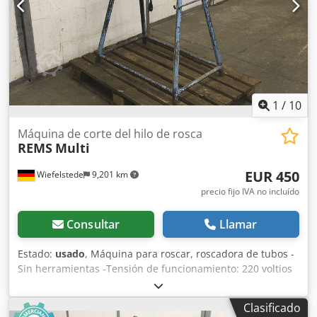
1
/
10
Máquina de corte del hilo de rosca
REMS
Multi
EUR 450
Wiefelstede
9,201 km
precio fijo IVA no incluído
Consultar
Llamar
Estado:
usado
, Máquina para roscar, roscadora de tubos -
Sin herramientas -Tensión de funcionamiento: 220 voltios
Csdpfxofyh Ebo Ak Aorf -Dimensiones: 830/530/A1080 mm -
Peso: 64 kg
Clasificado