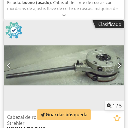
Estado:
bueno (usado)
, Cabezal de corte de roscas con
mordazas de ajuste, llave de corte de roscas, máquina de
corte de roscas, corte de roscas para tubos. Credpfx Ajb A
Rlrek Ajf -Mordazas para roscas en pulgadas: 1/4" - 1 1/2" -
Clasificado
Peso: 8 kg
1
/
5
Guardar búsqueda
Cabezal de roscado con mordazas
Strehler