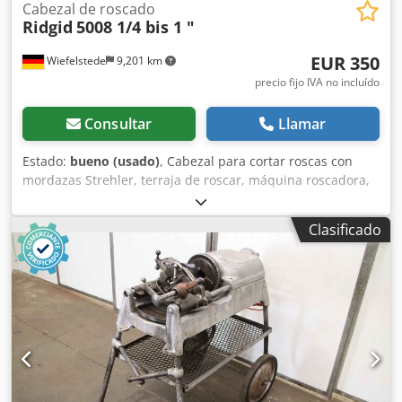
Cabezal de roscado
Ridgid
5008 1/4 bis 1 "
EUR 350
Wiefelstede
9,201 km
precio fijo IVA no incluído
Consultar
Llamar
Estado:
bueno (usado)
, Cabezal para cortar roscas con
mordazas Strehler, terraja de roscar, máquina roscadora,
terraja para roscado de tubos, cabezal cortador, cabezal
para corte de pernos Crjdpfjyquwqex Ak Ajf - Fabricante:
Clasificado
Ridgid, cabezal modelo 5008 - Tamaño de tubo: 1/4 a 1 " -
Mordazas de corte integradas: 1" - Dimensiones:
190/240/H75 mm - Peso: 3,4 kg