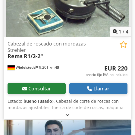
1
/
4
Cabezal de roscado con mordazas
Strehler
Rems
R1/2-2"
EUR 220
Wiefelstede
9,201 km
precio fijo IVA no incluído
Consultar
Llamar
Estado:
bueno (usado)
, Cabezal de corte de roscas con
mordazas ajustables, tuerca de corte de roscas, máquina
de corte de roscas, corte de roscas para tubos. Codpfx Aeb
A N Uqsk Ajrf -Roscas en pulgadas: 1/2"-2" -Embalaje: en
caja -Peso: 15 kg