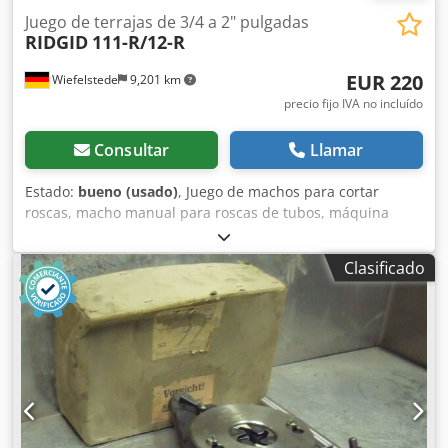
Juego de terrajas de 3/4 a 2" pulgadas
RIDGID
111-R/12-R
EUR 220
Wiefelstede
9,201 km
precio fijo IVA no incluído
Consultar
Llamar
Estado:
bueno (usado)
, Juego de machos para cortar
roscas, macho manual para roscas de tubos, máquina
para cortar roscas, herramienta para roscar tubos, macho
para roscar tubos, cabezal de corte -Para tamaños de
Clasificado
tubos: máx. 2 pulgadas Codpfxjc T Nx Is Ak Aorf -5 machos:
3/4", 1", 1 1/4", 1 1/2", 2 pulgadas -2 trinquetes para
roscar: tipo 111-R/12-R -Precio/Venta: juego completo -
Peso: 12,8 kg