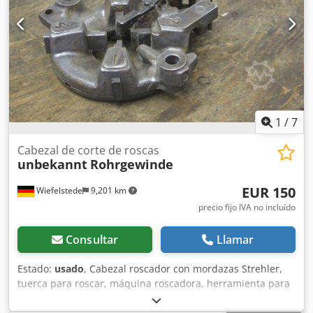
1
/
7
Cabezal de corte de roscas
unbekannt
Rohrgewinde
EUR 150
Wiefelstede
9,201 km
precio fijo IVA no incluído
Consultar
Llamar
Estado:
usado
, Cabezal roscador con mordazas Strehler,
tuerca para roscar, máquina roscadora, herramienta para
roscar tubos, cabezal de corte Crodpfsfwx U Sjx Ak Asf -
Cabezal roscador: para roscas de tubos -Dimensiones: ver