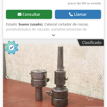
precio fijo IVA no incluído
Consultar
Llamar
Estado:
bueno (usado)
, Cabezal cortador de roscas,
portahidráulico de roscado, portaherramientas de
roscado, portabrocas de roscado, herramienta de fresado,
aparato de roscar - Fabricante: PCM, tenazas para roscar -
Clasificado
Tipo: ET1-40 - Tamaño: Ø12 mm Cedpfxewzhgns Ak Asrf -
Dimensiones: Ø40 x 52 mm - Peso: 0,3 kg