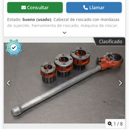
Consultar
Llamar
Estado:
bueno (usado)
, Cabezal de roscado con mordazas
de sujeción, herramienta de roscado, máquina de roscar,
herramienta para roscar tubos, cabezal de roscado,
cabezal para roscar pernos. Credpfjzlf Rcjx Ak Aof -
Clasificado
Fabricante: Ridgid, cabezal de roscado universal de 1/8 a 2
pulgadas. -Tamaño de tubo: de 1/8 a 2 pulgadas. -Pernos:
de 1/4 a 2 pulgadas. -Dimensiones: 280/240/85 mm. -Peso:
5,8 kg.
1
/
8