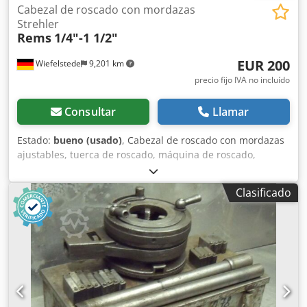
Cabezal de roscado con mordazas
Strehler
Rems
1/4"-1 1/2"
EUR 200
Wiefelstede
9,201 km
precio fijo IVA no incluído
Consultar
Llamar
Estado:
bueno (usado)
, Cabezal de roscado con mordazas
ajustables, tuerca de roscado, máquina de roscado,
herramienta de roscado para tubos -Roscas en pulgadas:
1/4"-1 1/2" Cedpfx Aob A Racok Aerf -Peso: 14,5 kg
Clasificado