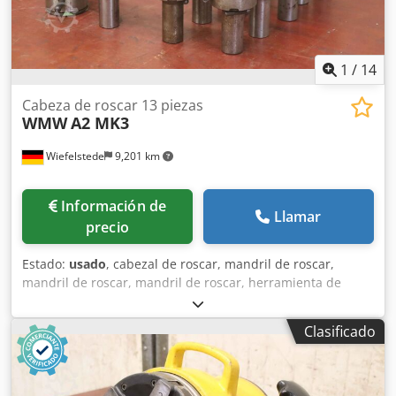
1
/
14
Cabeza de roscar 13 piezas
WMW
A2 MK3
Wiefelstede
9,201 km
Información de
Llamar
precio
Estado:
usado
, cabezal de roscar, mandril de roscar,
mandril de roscar, mandril de roscar, herramienta de
fresado, accesorio de roscar Fabricante: WMW, cabezas de
roscar de apertura automática tipo A2 13 piezas -Tamaño:
Clasificado
M16 x 1.75 soporte MK3 2 piezas -Tamaño: M10 x 1,5 1
pieza -Tamaño: Ø 17 mm 10 piezas -Precio/entrega:
completo Crodoru Ra Sjpfx Ak Aef -Dimensiones de
transporte: 400/250/H270 mm -Peso: 22 kg