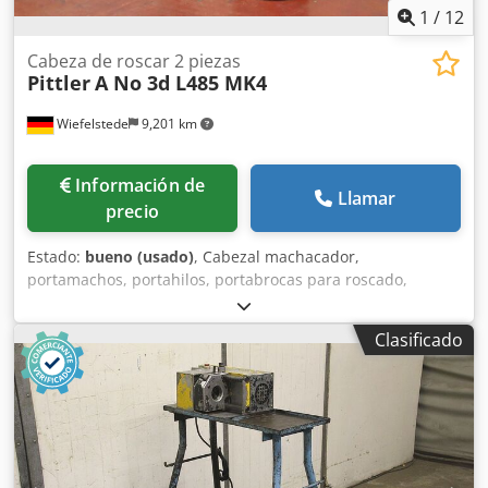
1
/
12
Cabeza de roscar 2 piezas
Pittler
A No 3d L485 MK4
Wiefelstede
9,201 km
Información de
Llamar
precio
Estado:
bueno (usado)
, Cabezal machacador,
portamachos, portahilos, portabrocas para roscado,
herramienta de fresado, aparato de roscado - Fabricante:
Pittler, cabezales de roscado autoabribles 2 unidades -
Clasificado
Tipo: Modelo A Nº 3d L485 - Tamaño: M7 x 1,25 1 unidad -
Tamaño: Ø 24 mm Portaherramientas MK4 1 unidad -
Precio/entrega: completo - Dimensiones de transporte:
180/140/Al310 mm - Peso: 8,5 kg Cjdpsrvlduofx Ak Aerf