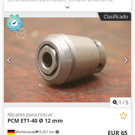
roscado, portabrocas para roscar, herramienta de fresado,
aparato roscador - Fabricante: Pittler, cabezal de corte de
Clasificado
rosca autoabriente - Tipo: Modelo A 3 L 1018/20 -
Mordazas de corte: no incluidas en el suministro - Orificio:
Ø 31/24 mm Crodpfsxc T Rljx Ak Aof - Alojamiento: Ø 40
mm - Dimensiones: 130/125/Alto 170 mm - Peso: 3,6 kg
1
/
5
Alicates para roscar
PCM
ET1-40 Ø 12 mm
EUR 65
Wiefelstede
9,201 km