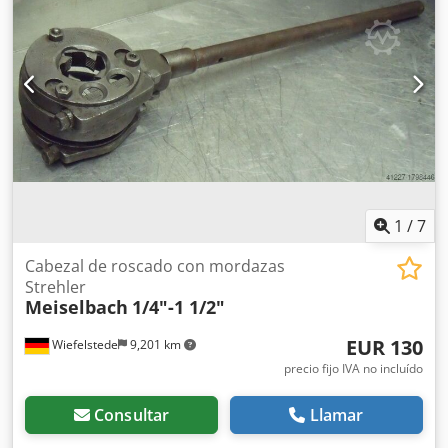
1
/
7
Cabezal de roscado con mordazas
Strehler
Meiselbach
1/4"-1 1/2"
EUR 130
Wiefelstede
9,201 km
precio fijo IVA no incluído
Consultar
Llamar