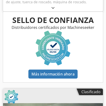
de ajuste, tuerca de roscado, máquina de roscado,
herramienta de roscado de tubos. Csdpfsb A Rabex Ak Ajrf
-Roscas en pulgadas: 1/2"-3/4" -Peso: 4,5 kg
SELLO DE CONFIANZA
Distribuidores certificados por Machineseeker
Más información ahora
Clasificado