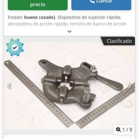
Llamar
precio
Estado:
bueno (usado)
, Dispositivo de sujeción rápida,
abrazadera de acción rápida, tornillo de banco de acción
rápida, dispositivo de taladrado, tornillo de banco para
máquina, tornillo de banco para máquina taladradora,
Clasificado
manguito de sujeción, pinza Cjdpfx Akev Uw Ame Ajrf -
Cabezal de corte de rosca: cabezal de corte de rosca de
apertura automática -Tipo: CH7-44 -Imagen: M48 -Pinza: Ø
25 mm -Dimensiones: 330/210/H135 mm -Peso: 17,4 kg
1
/
9