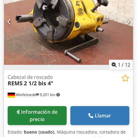
1
/
12
Cabezal de roscado
REMS
2 1/2 bis 4"
Wiefelstede
9,201 km
Información de
Llamar
precio
Estado:
bueno (usado)
, Máquina roscadora, cortadora de