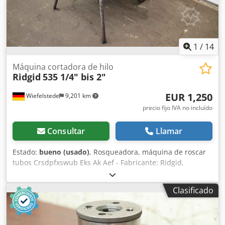
1
/
14
Máquina cortadora de hilo
Ridgid
535 1/4" bis 2"
EUR 1,250
Wiefelstede
9,201 km
precio fijo IVA no incluído
Consultar
Llamar
Estado:
bueno (usado)
, Rosqueadora, máquina de roscar
tubos Crsdpfxswub Eks Ak Aef - Fabricante: Ridgid,
roscadora modelo 535 - Tamaño de tubo: 1/8 a 2 pulgadas
- Diámetro del paso del husillo: Ø 64 mm - Tensión de
Clasificado
funcionamiento: 230 V - Dimensiones: 1080/700/Alto 1140
mm - Peso: 128 kg