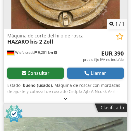
1
/
1
Máquina de corte del hilo de rosca
HAZAKO
bis 2 Zoll
EUR 390
Wiefelstede
9,201 km
precio fijo IVA no incluído
Consultar
Llamar
Estado:
bueno (usado)
, Máquina de roscar con mordazas
de ajuste y cabezal de roscado Csdpfx Ajb A Ncusk Asrf -
Diámetro del mandril: 190 mm -Tamaño: 1/2 - 2 pulgadas -
Peso: 130 kg
Clasificado