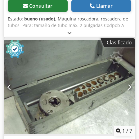
Consultar
Llamar
Estado:
bueno (usado)
, Máquina roscadora, roscadora de
tubos -Para: tamaño de tubo máx. 2 pulgadas Codpob A
Iyajfx Ak Asrf -Mordazas de roscado: 1 pulgada -
Accionamiento: mediante 3 engranajes -Dimensiones:
Clasificado
550/360/A240 mm -Peso: 55 kg
1
/
7