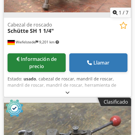
1
/
7
Cabezal de roscado
Schütte
SH 1 1/4"
Wiefelstede
9,201 km
Información de
Llamar
precio
Estado:
usado
, cabezal de roscar, mandril de roscar,
mandril de roscar, mandril de roscar, herramienta de
fresado, accesorio de roscar Fabricante: Alfred H. Schütte,
cabezal roscador de apertura automática -Tipo: SH 1 1/4 -
Clasificado
Macho: Ø 40 x 100 mm -Dimensión: 170/155/H225 mm -
Peso: 8,6 kg Cedpju S Tbuofx Ak Asrf