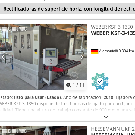
Grindingmaster lijadora de banda ancha para trabajo en húmedo, 
Rectificadoras de superficie horiz. con longitud de rect
superiores y una unidad de cepillo (Scotch-Brite). La máquina se uti
piezas metálicas de hasta 450 mm de ancho. Csdjyn E H Repfx Amver
contenedor para la recogida de polvo con filtro de fibra. La máqui
WEBER KSF-3-1350
parcialmente revisado. Se puede encontrar más información técnic
WEBER
KSF-3-13
Alemania
9,394 km
1
/
11
Estado:
listo para usar (usado)
, Año de fabricación:
2010
, Lijadora
WEBER KSF-3-1350 dispone de tres bandas de lijado para un lijado fi
calidad. Tiene una altura de trabajo constante de 900 mm y una ve
3-18 m/min. Si está buscando una lijadora de alta calidad, consi
tenemos a la venta. Contacte con nosotros para más detalles sobre
HEESEMANN UKP 2
máquina • Construcción robusta de acero soldado para 3 unidades d