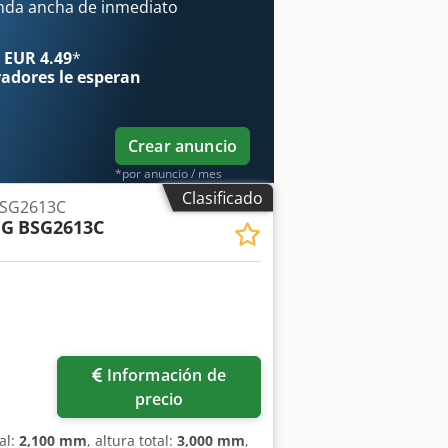
s: • Ancho de lijado: 1300 mm •
anda ancha de inmediato
ad combinada: rodillo calibrador +
lijado de superficies pintadas
 EUR 4.49
*
fxszcydgs Amvsf • Rodillo de cepillo
radores
le esperan
nización en la salida para evitar la
Crear anuncio
*por anuncio / mes
Clasificado
BSG2613C
NG
BSG2613C
Información de
precio
al:
2,100 mm
, altura total:
3,000 mm
,