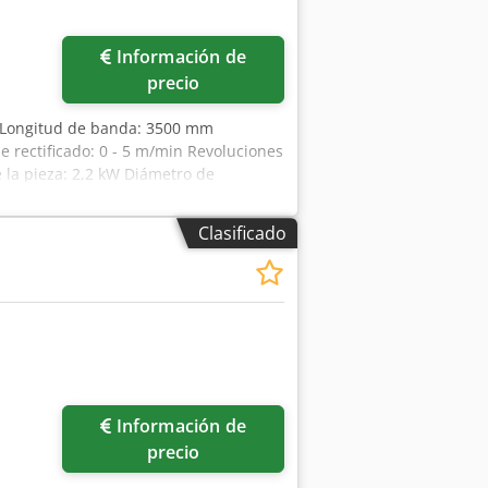
Información de
precio
 Longitud de banda: 3500 mm
 rectificado: 0 - 5 m/min Revoluciones
e la pieza: 2,2 kW Diámetro de
 de bancada: aprox. 8000 mm Tensión
 accionamiento: 15 kW Peso de la
Clasificado
on equipo de rectificado en húmedo,
Información de
precio