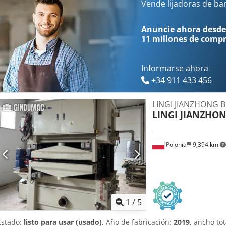
en contacto con nosotros para obtener más detalles. • Datos técnico
Vende lijadoras de b
Unidades de lijado: • 1.ª unidad de bandas transversales • 2.ª unid
zapata de lijado con segmentos de contacto de 25 mm; apta para el 
Anuncie ahora desde
Equipamiento adicional • Cinta transportadora con aspiración Crodp
11 millones de comp
para la eliminación del polvo de las superficies lijadas • Barra de io
acumulación de electricidad estática
Informarse ahora
+34 911 433 456
LINGI JIANZHONG 
LINGI JIANZHO
Polonia
9,394 km
1
/
5
Estado:
listo para usar (usado)
, Año de fabricación:
2019
, ancho tot