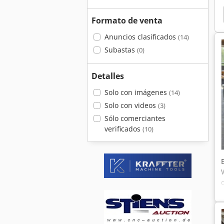
semann
Timesaver
Weber
Weber Srx 65
Formato de venta
Anuncios clasificados
(14)
Subastas
(0)
Detalles
Solo con imágenes
(14)
Solo con videos
(3)
Sólo comerciantes
verificados
(10)