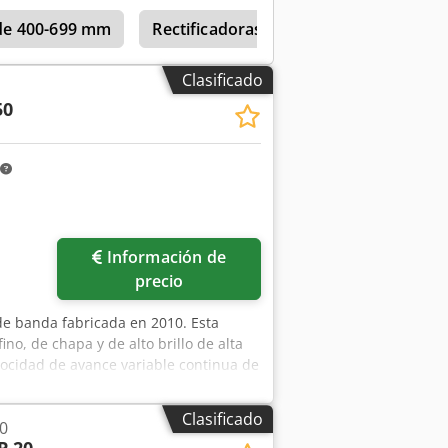
equipada con 2 unidades de lijado
. de 400-699 mm
Rectificadoras cilíndricas con longitu
liza para el acabado superficial de
f En la parte inferior se encuentra el
na se encuentra en buen estado,
Clasificado
a en la documentación.
50
Información de
precio
 de banda fabricada en 2010. Esta
no, de chapa y de alto brillo de alta
locidad de avance variable continua de
dere la máquina WEBER KSF-3-1350 que
 esta máquina. Bastidor y avance de la
Clasificado
0
e lijado • Altura de avance constante: