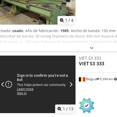
1
/
4
Estado:
usado
, Año de fabricación:
1989
, Ancho de banda: 150 mm
Velocidad de banda: 30 m/seg Diámetro de disco: 400 mm Avance de
de la pieza: 0 - 140 rpm Potencia de accionamiento - transmisión d
rectificado: 100 - 600 mm Longitud de sujeción: 6000 mm Longitud
eléctrica: 380 V / 50 Hz Velocidad del motor: 1450 rpm Potencia de
VIET S3 333
máquina aprox.: 9,5 t Espacio requerido aprox.: 8,6 x 2,6 x 2,5 m c
VIET
S3 333
Crsdeyw Tkkjpfx Amvof
Bélgica
9,394 km
1
/
13