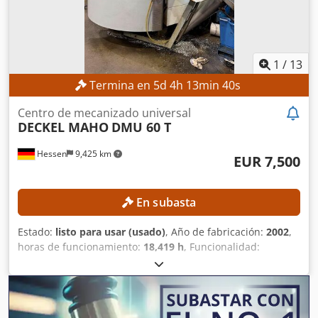
paleta: 600 kg Peso de la máquina: 10.500 kg
1
/
13
Termina en
5
d
4
h
13
min
38
s
Centro de mecanizado universal
DECKEL MAHO
DMU 60 T
Hessen
9,425 km
EUR 7,500
En subasta
Estado:
listo para usar (usado)
, Año de fabricación:
2002
,
horas de funcionamiento:
18,419 h
, Funcionalidad:
totalmente funcional
, recorrido eje X:
630 mm
, recorrido
del eje Y:
560 mm
, recorrido del eje Z:
560 mm
, peso de la
pieza (máx.):
350 kg
, número de ranuras del almacén de
herramientas:
24
, Sin precio mínimo: ¡venta garantizada al