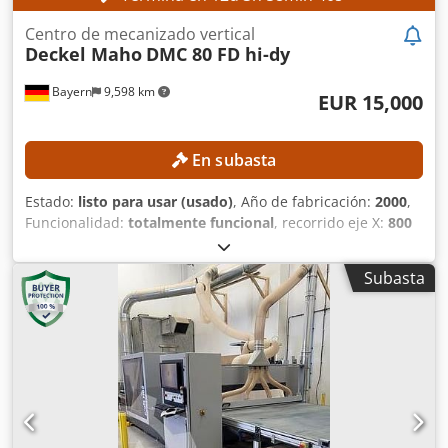
Centro de mecanizado vertical
Deckel Maho
DMC 80 FD hi-dy
Bayern
9,598 km
EUR 15,000
En subasta
Estado:
listo para usar (usado)
, Año de fabricación:
2000
,
Funcionalidad:
totalmente funcional
, recorrido eje X:
800
mm
, recorrido del eje Y:
700 mm
, recorrido del eje Z:
600
mm
, modelo de controlador:
Heidenhain Mill Plus
,
Subasta
velocidad del cabezal (máx.):
18,000 rpm
, Centro de
mecanizado vertical con husillo prácticamente nuevo (1023
horas de funcionamiento). DETALLES TÉCNICOS Recorrido
del eje X: 800 mm Recorrido del eje Y: 700 mm Recorrido
del eje Z: 600 mm Husillo Velocidad de giro del husillo:
18.000 rpm Horas de funcionamiento del husillo nuevo:
1023 h Portaherramientas: HSK 63 DETALLES DE LA
MÁQUINA Credpezqfvijfx Agrjf Suministro interno de