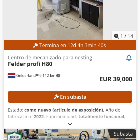
refrigerante: 40 bar Control Fabricante del control:
Heidenhain Modelo del control: Mill Plus EQUIPAMIENTO
Mesa rotatoria CNC con eje C Cabezal giratorio CNC
Función FD Cambiador de paletas Sonda de medición
infrarroja para la medición de la pieza Almacén adicional
con 120 posiciones
1
/
14
Termina en
12
d
4
h
3
min
38
s
Centro de mecanizado para nesting
Felder
profi H80
Gelderland
9,112 km
EUR 39,000
En subasta
Estado:
como nuevo (artículo de exposición)
, Año de
fabricación:
2022
, Funcionalidad:
totalmente funcional
,
horas de funcionamiento:
65 h
, recorrido eje X:
3,720 mm
,
recorrido del eje Y:
2,500 mm
, recorrido del eje Z:
225 mm
,
Subasta
anchura de la pieza (máx.):
2,100 mm
, altura de la pieza