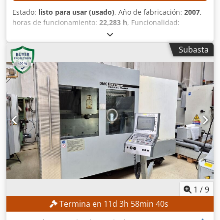
Estado:
listo para usar (usado)
, Año de fabricación:
2007
,
horas de funcionamiento:
22,283 h
, Funcionalidad:
totalmente funcional
, número de máquina/vehículo:
7076
,
recorrido eje X:
1,200 mm
, recorrido del eje Y:
600 mm
,
Subasta
recorrido del eje Z:
600 mm
, modelo de controlador:
Heidenhain iTNC 530
, velocidad del cabezal (máx.):
6,000
rpm
, DETALLES TÉCNICOS Recorrido del eje X: 1.200 mm
Recorrido del eje Y: 600 mm Recorrido del eje Z: 600 mm
Mesa de trabajo Superficie de sujeción de la mesa: 1.300 ×
600 mm Carga máxima de la mesa: 1.200 kg Distancia de la
mesa al borde inferior del husillo: 125–725 mm Husillo y
sistema de sujeción de herramientas Velocidad máxima
del husillo: 6.000 rpm Sistema de sujeción del husillo: SK
50 Potencia del motor del husillo S1: 10 kW Avances y
velocidades rápidas Velocidad de avance: 1 – 10.000
mm/min Velocidad rápida del eje X: 20 m/min Velocidad
rápida del eje Y: 20 m/min Velocidad rápida del eje Z: 15
m/min Cambio automático de herramientas Número de
1
/
9
posiciones de herramientas: 24 Diámetro máximo de la
Termina en
11
d
3
h
58
min
38
s
herramienta: 80 mm Cedpezqcu Njfx Agrorf Diámetro de la
herramienta con posiciones auxiliares libres: máx. 150 mm