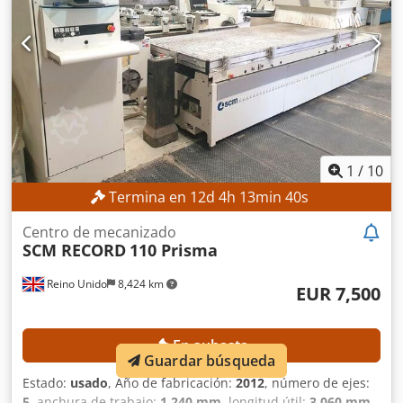
1
/
10
Termina en
12
d
4
h
13
min
38
s
Centro de mecanizado
SCM RECORD
110 Prisma
Reino Unido
8,424 km
EUR 7,500
En subasta
Guardar búsqueda
Estado:
usado
, Año de fabricación:
2012
, número de ejes:
5
, anchura de trabajo:
1,240 mm
, longitud útil:
3,060 mm
,