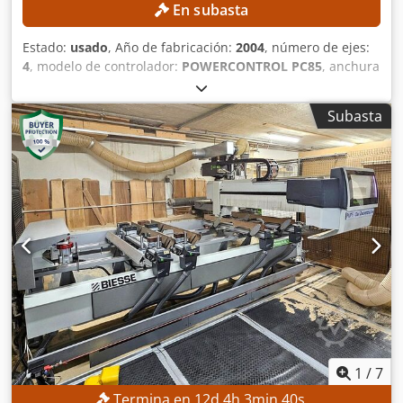
En subasta
Estado:
usado
, Año de fabricación:
2004
, número de ejes:
4
, modelo de controlador:
POWERCONTROL PC85
, anchura
de trabajo:
1,220 mm
, velocidad del husillo de fresado
(máx.):
24,000 rpm
, longitud útil:
3,250 mm
, DETALLES
Subasta
TÉCNICOS Área de trabajo, eje X: 3.250 mm Área de
trabajo, eje Y: 1.220 mm Número de áreas de trabajo: 2
Sistema de mesa: mesa tipo «pod-and-rail» Número de
soportes de ventosas de vacío: 6 Número de ejes
controlados: 4 Número de unidades de taladrado: 1
Número de husillos de fresado: 1 Número de unidades de
ranurado: 1 Unidad de taladrado Posición: superior
Husillos de taladrado verticales: 12 Husillos de taladrado
horizontales en dirección X: 4 Husillos de taladrado
horizontales en dirección Y: 2 Número total de husillos de
taladrado: 18 Husillo de fresado Posición: superior Ejes
controlados: 4 Crjdpfxszmtl Rj Agref Potencia del motor: 12
kW Velocidad de giro: 24.000 rpm Refrigeración:
refrigeración por líquido Cambio de herramientas:
1
/
7
automático Unidad de ranurado Posición: superior Diseño:
Termina en
12
d
4
h
3
min
38
s