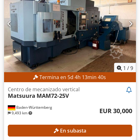
alto! ESPECIFICACIONES TÉCNICAS Recorrido del eje X:
1.200 mm Recorrido del eje Y: 700 mm Recorrido del eje Z:
750 mm Velocidad de husillo: 8.000 rpm DETALLES DE LA
MÁQUINA Crsdpfx Ajzpwykogrsf Modelo de control:
Heidenhain TNC 530 Tensión de funcionamiento: 400 V /
50 Hz Tensión de control: 24 V Potencia: 35 kVA Corriente
nominal: 50 A Fusible principal: 6,3 A Horas de
funcionamiento Horas de husillo: 5.238 h Horas de
funcionamiento del control: 17.705 h
1
/
9
Termina en
5
d
4
h
13
min
38
s
Centro de mecanizado vertical
Matsuura
MAM72-25V
Baden-Württemberg
EUR 30,000
9,493 km
En subasta