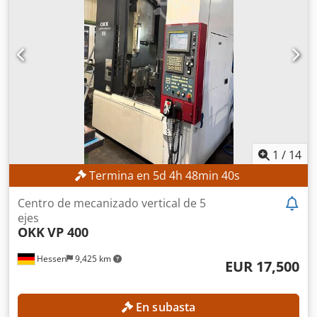
1
/
14
Termina en
5
d
4
h
48
min
38
s
Centro de mecanizado vertical de 5
ejes
OKK
VP 400
Hessen
9,425 km
EUR 17,500
En subasta