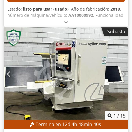
CE
Estado:
listo para usar (usado)
, Año de fabricación:
2018
,
número de máquina/vehículo:
AA10000992
, Funcionalidad:
totalmente funcional
, DETALLES TÉCNICOS Longitud de la
mesa: 5.020 mm Ancho de la mesa: 1.380 mm Área de
Subasta
trabajo, eje X: 5.020 mm Área de trabajo, eje Y: 1.300 mm
Área de trabajo, eje Z: 250 mm Recorrido, eje X: 5.400 mm
Recorrido, eje Y: 1.650 mm Recorrido, eje Z: 450 mm
Velocidad vectorial X/Y: 35 m/min Velocidad máxima, eje X:
25 m/min (?) Avance rápido, eje X: 90 m/min (?) Velocidad
máxima, eje Y: 90 m/min Velocidad máxima, eje Z: 30
m/min Número de husillos de fresado: 2 unidades Sistema
de sujeción de herramientas: HSK-F63 Husillo de fresado 1
Ejes controlados: 3 unidades Velocidad del husillo: 6.000–
18.000 rpm Potencia del motor principal: 15 kW Husillo de
fresado 2 Ejes controlados: 3 unidades Velocidad del
husillo: 600–24.000 rpm Potencia del motor principal: 12
kW Posiciones de cambio de herramientas: 12 unidades
DETALLES DE LA MÁQUINA Dimensiones y peso
1
/
15
Dimensiones (L x A x H): 9.000 x 4.500 x 3.000 mm Peso
Termina en
12
d
4
h
48
min
38
s
total: 7.500 kg Control de la máquina: KVARA Sistema