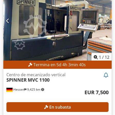
noviembre de 2018. DETALLES TÉCNICOS Recorrido del eje
X: 880 mm Recorrido del eje Y: 630 mm Recorrido del eje Z:
630 mm Velocidad de rotación del husillo: 12.000 rpm Eje B
controlado: de -15° a +90° Soporte de herramientas: SK 40
Número de posiciones del cambiador de herramientas: 32
DETALLES DE LA MÁQUINA Control: Heidenhain iTNC 530
Horas de funcionamiento del husillo: 50.033 h
EQUIPAMIENTO Sistema de refrigeración
1
/
12
Termina en
5
d
4
h
3
min
38
s
Centro de mecanizado vertical
SPINNER
MVC 1100
Hessen
9,425 km
EUR 7,500
En subasta