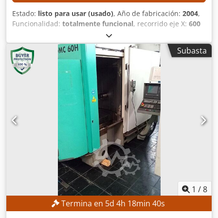
Estado:
listo para usar (usado)
, Año de fabricación:
2004
,
Funcionalidad:
totalmente funcional
, recorrido eje X:
600
mm
, recorrido del eje Y:
410 mm
, recorrido del eje Z:
460
mm
, modelo de controlador:
FANUC Series 160is-MB
,
Subasta
velocidad del cabezal (máx.):
12,000 rpm
, Sin precio
mínimo: ¡venta garantizada al precio de oferta más alto!
DETALLES TÉCNICOS Recorridos Eje X: 600 mm Eje Y: 410
mm Eje Z: 460 mm Eje A: de -120 a +30 ° Codozpxgropfx
Agrerf Eje C: 360 ° Husillo Rango de velocidad: de 100 a
12.000 rpm Velocidades: infinitas Cono del husillo: 7/24,
tamaño 40 Diámetro interior del rodamiento del husillo: 65
mm Distancias Distancia de la superficie de la mesa al
extremo del husillo: de 70 a 530 mm Distancia de la cara
frontal de la columna al centro del husillo: 620 mm Mesa
Diámetro de la superficie de trabajo: 350 mm Peso máximo
de la pieza de trabajo: 200 kg Altura de la superficie de la
mesa sobre el suelo: 1.080 mm Avance Avance rápido en
los ejes X e Y: 48 m/min Avance rápido en el eje Z: 36
1
/
8
m/min Avance rápido en el eje A: 22,2 rpm Avance rápido
Termina en
5
d
4
h
18
min
38
s
en el eje C: 33,3 rpm Avance de trabajo en los ejes X, Y y Z:
de 1 a 36.000 mm/min Avance de trabajo en el eje A: 22,2