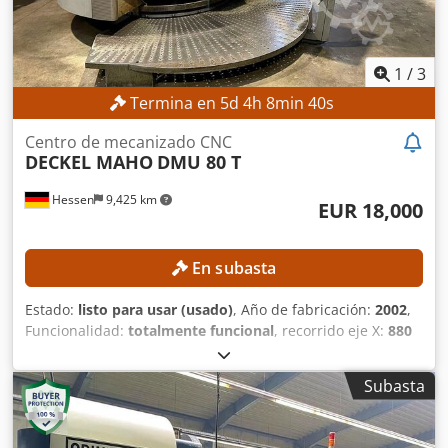
1
/
3
Termina en
5
d
4
h
8
min
38
s
Centro de mecanizado CNC
DECKEL MAHO
DMU 80 T
Hessen
9,425 km
EUR 18,000
En subasta
Estado:
listo para usar (usado)
, Año de fabricación:
2002
,
Funcionalidad:
totalmente funcional
, recorrido eje X:
880
mm
, recorrido del eje Y:
630 mm
, recorrido del eje Z:
630
mm
, modelo de controlador:
Heidenhain iTNC 530
,
Subasta
velocidad del cabezal (máx.):
12,000 rpm
, Sin precio
mínimo: ¡garantizamos la venta al precio más alto!
Csdpozpw Iusfx Agrorf El husillo fue reemplazado el 14 de