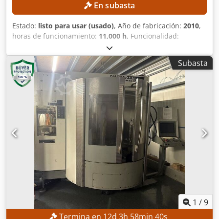
CNC Marcado CE Documentación Valla de seguridad
En subasta
Interruptor de bloqueo de puerta Cortina de luz de
seguridad
Estado:
listo para usar (usado)
, Año de fabricación:
2010
,
horas de funcionamiento:
11,000 h
, Funcionalidad:
totalmente funcional
, recorrido eje X:
1,035 mm
, recorrido
del eje Y:
560 mm
, recorrido del eje Z:
510 mm
, modelo de
Subasta
controlador:
Siemens 810D / ShopMill
, velocidad del
cabezal (máx.):
10,000 rpm
, DETALLES TÉCNICOS Recorrido
del eje X: 1.035 mm Recorrido del eje Y: 560 mm Recorrido
del eje Z: 510 mm Credpfx Aezqfv Ajgrjf Velocidad máxima
de husillo: 10.000 rpm Ancho de la mesa: 560 mm Longitud
de la mesa: 1.200 mm Número de plazas del almacén de
herramientas: 20 DETALLES DE LA MÁQUINA Modelo de
control: Siemens 810D / ShopMill Refrigeración del armario
eléctrico: Rittal SK 33023.100 Horas de funcionamiento del
husillo: 11.000 h Horas de funcionamiento: 33.600 h
EQUIPAMIENTO Suministro interno de refrigerante (IKZ)
Transportador de virutas
1
/
9
Termina en
12
d
3
h
58
min
38
s