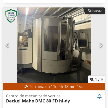
Subasta
1
/
9
Termina en
11
d
4
h
18
min
43
s
Centro de mecanizado vertical
Deckel Maho
DMC 80 FD hi-dy