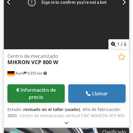
1
/
6
Centro de mecanizado
MIKRON
VCP 800 W
Aach
9,555 km
Información de
Llamar
precio
Estado:
revisado en el taller (usado)
, Año de fabricación:
2002
, Centro de mecanizado vertical CNC MIKRON VCP 800
W Con control de contorneado Heidenhain iTNC 530 Año
de construcción: 2002 Dsdpfx Ajviq U Eefmsck Trayectorias:
Clasificado