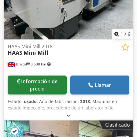
1
/
6
HAAS Mini Mill 2018
HAAS
Mini Mill
Bristol
8,638 km
Información de
Llamar
precio
Estado:
usado
, Año de fabricación:
2018
, Máquina en
estado impecable, procedente de un laboratorio de
investigación universitario y prácticamente sin usar.
Fotografiada tal como llegó, ¡aún no se ha limpiado! HAAS
Clasificado
Mini Mill, fabricada en 2018... Control de la máquina: Haas
CNC Tamaño de la mesa: 36" x 12" Recorridos de la