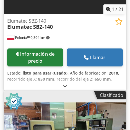
infrarroja para la medición de la pieza Almacén adicional
con 120 posiciones
1
/
21
Elumatec SBZ-140
Elumatec
SBZ-140
Polonia
9,394 km
Información de
Llamar
precio
Estado:
listo para usar (usado)
, Año de fabricación:
2010
,
recorrido eje X:
850 mm
, recorrido del eje Z:
650 mm
,
velocidad del cabezal (máx.):
24,000 rpm
, potencia del
motor del husillo:
11,000 W
, número de ejes:
4
, Esta
Clasificado
Elumatec SBZ-140 de 4 ejes se fabricó en 2010. Presenta
una longitud máxima de perfil de 7600 mm y un recorrido
del eje Y de 850 mm, lo que la hace adecuada para el
mecanizado de perfiles de aluminio y acero de pared
delgada. La máquina incluye un husillo refrigerado por
aire con una velocidad máxima de 24.000 rpm y una