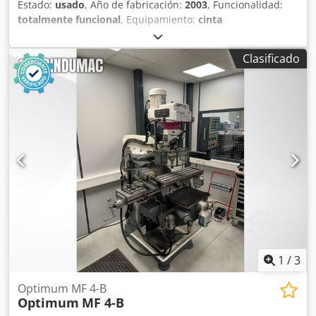
Estado:
usado
, Año de fabricación:
2003
, Funcionalidad:
totalmente funcional
, Equipamiento:
cinta
transportadora de virutas, documentación / manual
,
Centro de mecanizado Mori Seiki Dcedpfx Aozqbm Dofmek
Clasificado
Tipo NV5000A/40 Año 2003 Transportador de virutas ✅
Husillo ✅ Mesa ✅ Sin tornillo de bolas ❌ Sin variador de
CNC ❌ La máquina carece del tornillo de bolas y de los
variadores de CNC; aparte de eso, tiene el husillo, la mesa
y, en general, es una máquina completa.
1
/
3
Optimum MF 4-B
Optimum
MF 4-B