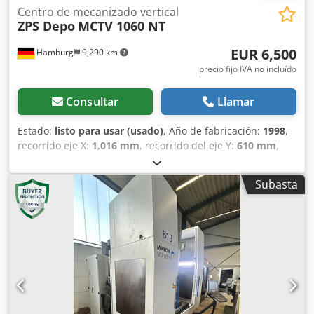
Centro de mecanizado vertical
ZPS Depo
MCTV 1060 NT
EUR 6,500
Hamburg
9,290 km
precio fijo IVA no incluído
Consultar
Llamar
Estado:
listo para usar (usado)
, Año de fabricación:
1998
,
recorrido eje X:
1,016 mm
, recorrido del eje Y:
610 mm
,
recorrido del eje Z:
760 mm
, Disponible inmediatamente
en nuestras instalaciones: Centro de mecanizado vertical
Subasta
ZPS Depo Modelo MCTV 1060 NT Año de fabricación: 1998
Control Heidenhain iTNC 426 M Mesa: 1270 x 590 mm
Recorridos X/Y/Z: 1016/610/760 mm Cono: SK 50 Velocidad
del husillo: hasta 8000 rpm Carga máxima de la mesa: 900
kg Potencia del motor: 11 kW Cambio de herramientas: 24
posiciones Distancia husillo-mesa: 80 – 840 mm Peso: 6700
kg Dodpfx Aezrbzkefmock Precio: 6500 euros (más IVA),
disponible en nuestras instalaciones.