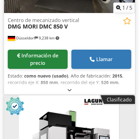
1
/
5
Centro de mecanizado vertical
DMG MORI
DMC 850 V
Düsseldorf
9,238 km
Información de
Llamar
precio
Estado:
como nuevo (usado)
, Año de fabricación:
2015
,
recorrido eje X:
850 mm
, recorrido del eje Y:
520 mm
,
recorrido del eje Z:
475 mm
, avance rápido eje X:
42
m/min
, avance eje X:
42 m/min
, fabricante de controles:
Clasificado
Heidenhain
, modelo de controlador:
TNC 640
, altura de la
pieza (máx.):
800 mm
, peso de la pieza (máx.):
1,000 kg
,
altura total:
2,700 mm
, longitud total:
3,600 mm
, ancho
total:
2,300 mm
, ancho de la mesa:
1,100 mm
, altura de la
mesa:
570 mm
, peso total:
5,750 kg
, velocidad del husillo
(min.):
14,000 rpm
, potencia del motor del husillo:
15 W
,