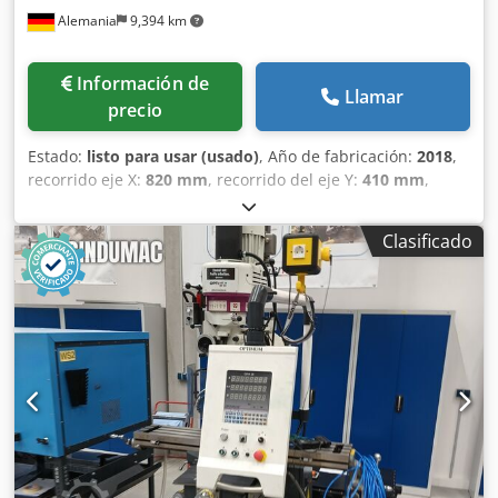
Alemania
9,394 km
Información de
Llamar
precio
Estado:
listo para usar (usado)
, Año de fabricación:
2018
,
recorrido eje X:
820 mm
, recorrido del eje Y:
410 mm
,
recorrido del eje Z:
400 mm
, altura total:
2,300 mm
, ancho
total:
2,160 mm
, ancho de la mesa:
254 mm
, longitud de la
Clasificado
mesa:
1,370 mm
, carga de la mesa:
300 kg
, peso total:
1,260 kg
, velocidad del cabezal (máx.):
4,200 rpm
, longitud
del producto (máx.):
2,400 mm
, número de ejes:
3
, Esta
máquina Optimum MF 4-B de 3 ejes se fabricó en 2018.
Cuenta con una capacidad máxima de taladrado de 24 mm
y un tamaño de cabezal de fresado de hasta 76 mm. La
máquina incluye una mesa transversal robusta de 1370 x
254 mm y una velocidad máxima del husillo de 4200 rpm.
Si busca capacidades de fresado de alta calidad, considere
la fresadora y taladradora Optimum MF 4-B que tenemos a
la venta. Póngase en contacto con nosotros para obtener