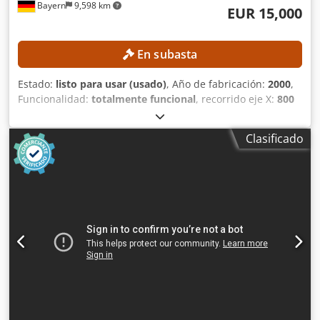
Bayern
9,598 km
EUR 15,000
En subasta
Estado:
listo para usar (usado)
, Año de fabricación:
2000
,
Funcionalidad:
totalmente funcional
, recorrido eje X:
800
mm
, recorrido del eje Y:
700 mm
, recorrido del eje Z:
600
mm
, modelo de controlador:
Heidenhain Mill Plus
,
Clasificado
velocidad del cabezal (máx.):
18,000 rpm
, Centro de
mecanizado vertical con husillo prácticamente nuevo (1023
horas de funcionamiento). DETALLES TÉCNICOS Recorrido
del eje X: 800 mm Recorrido del eje Y: 700 mm Recorrido
del eje Z: 600 mm Husillo Velocidad de giro del husillo:
18.000 rpm Horas de funcionamiento del husillo nuevo:
1023 h Portaherramientas: HSK 63 Dcodpszqfviefx Afmsk
DETALLES DE LA MÁQUINA Suministro interno de
refrigerante: 40 bar Control Fabricante del control:
Heidenhain Modelo del control: Mill Plus EQUIPAMIENTO
Mesa rotatoria CNC con eje C Cabezal giratorio CNC
Función FD Cambiador de paletas Sonda de medición