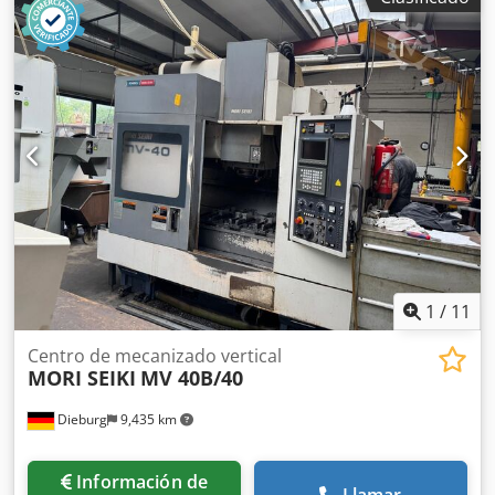
X 800 Y 650 Z 500 Rango de velocidad: 0 - 20.000 rpm sin
escalonamiento Con los siguientes accesorios Mesa
angular rígida de 900 mm x 600 mm de superficie de
sujeción Cambiador de herramientas vertical con 30
ranuras de almacén (HSK 63) Cabina totalmente protegida
con puertas correderas e iluminación interior Volante
electrónico Medición de herramientas en la zona de
trabajo ( láser BLUM ) Sonda de medición 3 D infrarroja
Renishaw Transportador de virutas Dispositivo de
refrigeración 4 piezas Zapatas regulables en altura Manual
de instrucciones
1
/
11
Centro de mecanizado vertical
MORI SEIKI
MV 40B/40
Dieburg
9,435 km
Información de