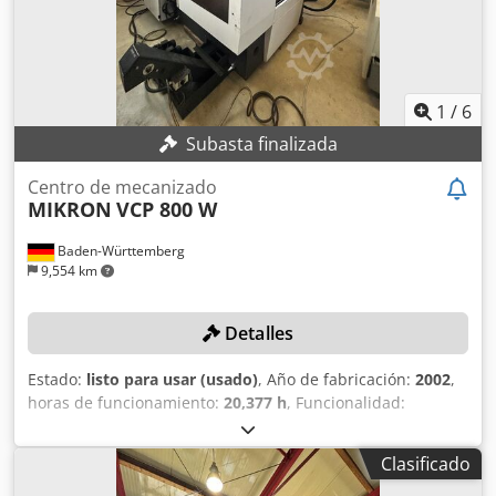
1
/
6
Subasta finalizada
Centro de mecanizado
MIKRON
VCP 800 W
Baden-Württemberg
9,554 km
Detalles
Estado:
listo para usar (usado)
, Año de fabricación:
2002
,
horas de funcionamiento:
20,377 h
, Funcionalidad:
totalmente funcional
, recorrido eje X:
800 mm
, recorrido
del eje Y:
650 mm
, recorrido del eje Z:
500 mm
, modelo de
Clasificado
controlador:
Heidenhain iTNC 530
, velocidad de giro
(máx.):
20,000 rpm
, DETALLES TÉCNICOS Recorridos del eje