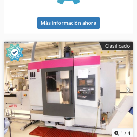
ajustables de forma continua 36 - 10.000 rpm Avance de
los 3 ejes 1 - 10.000 mm/min Avance rápido 40.000
mm/min Dcodpot Hwtfofx Afmek Accionamiento del husillo
Más información ahora
22 a 32 kW Accionamiento total 60 kW - 380 V - 50 Hz Peso
aprox. 10 toneladas Accesorios / equipamiento especial
Control de trayectoria CNC FANUC tipo 16 iM, para los 5
ejes con pantalla y entrada directa y varios subprogramas,
Clasificado
correcciones de herramientas, supervisión de
herramientas, programación paralela, etc. más Almacén
de carga de barras a la izquierda de la máquina, hasta 10
barras de Ø 80 mm cada una, Dispositivo giratorio CNC
montado con dispositivo de pinza para sujetar el material
de la barra en combinación con contrapunto hidráulico
como contracentro, Almacén automático de herramientas
con 66 posiciones de herramientas, Ø 125 x 300 lg.
Herramientas también con IKZ, con gestión de datos de
herramienta propia, viruta a viruta 4 seg. Control de la
presión de la herramienta mediante barrera de luz láser,
etc. Unidad de agarre y giro para sujetar la pieza durante
el "fresado de corte" y para soltarla de la barra restante y
1
/
4
colocarla en una cinta transportadora como pieza acabada