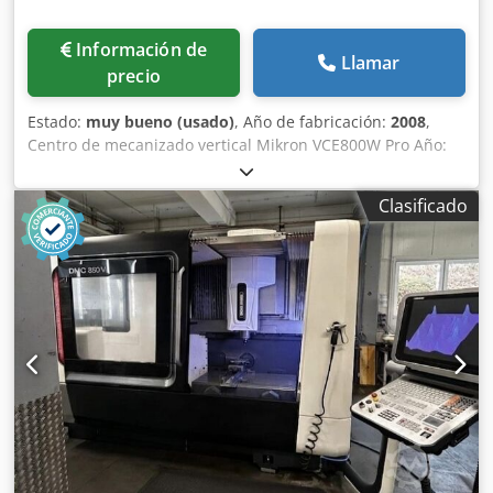
Información de
Llamar
precio
Estado:
muy bueno (usado)
, Año de fabricación:
2008
,
Centro de mecanizado vertical Mikron VCE800W Pro Año:
2008 Detalles técnicos: Dcsdpfozqzxyex Afmjk Recorridos
de trabajo: 860 x 560 x 600 mm Tamaño de la mesa: 1000 x
Clasificado
560 mm Cono del husillo: SK40 Velocidades del husillo:
máx. 10.000 rpm Cambiador de herramientas: 24
posiciones Accesorios/opciones: - Control HEIDENHAIN
iTNC-530 - Refrigeración a través del husillo -
Transportador de virutas en espiral - Diversos accesorios
Horas de funcionamiento muy bajas. En funcionamiento
en nuestro almacén.