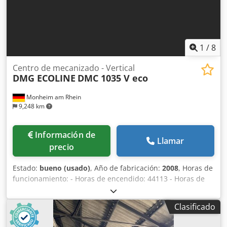
1
/
8
Centro de mecanizado - Vertical
DMG ECOLINE
DMC 1035 V eco
Monheim am Rhein
9,248 km
Información de
Llamar
precio
Estado:
bueno (usado)
, Año de fabricación:
2008
, Horas de
funcionamiento: - Horas de encendido: 44113 - Horas de
husillo: 13284 Equipamiento: * Control CNC SIEMENS 810
D powerline Cedpfjzquqiex Acgerf * Cambiador automático
Clasificado
de herramientas de 20 posiciones * Sistema de
refrigeración * Transportador de virutas Recorrido en el