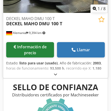
1
/
8
DECKEL MAHO DMU 100 T
DECKEL MAHO
DMU 100 T
Alemania
9,394 km
Información de
Llamar
precio
Estado:
listo para usar (usado)
, Año de fabricación:
2003
,
horas de funcionamiento:
93,500 h
, recorrido eje X:
1,180
mm
, recorrido del eje Y:
710 mm
, recorrido del eje Z:
710
mm
, fabricante de controles:
HEIDENHAIN
, modelo de
controlador:
TNC 430
, número de ejes:
5
, Esta máquina
SELLO DE CONFIANZA
DECKEL MAHO DMC 100 T de 5 ejes se fabricó en 2003.
Cuenta con recorridos en los ejes X, Y y Z de 1.180 mm, 710
Distribuidores certificados por Machineseeker
mm y 710 mm respectivamente, un almacén de
herramientas SK40 con 32 posiciones, suministro interno
de refrigerante y un transportador de virutas. Aprovecha