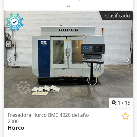
totalmente funcional
, recorrido eje X:
1,035 mm
, recorrido
del eje Y:
560 mm
, recorrido del eje Z:
510 mm
, modelo de
Clasificado
controlador:
Siemens 810D / ShopMill
, velocidad del
cabezal (máx.):
10,000 rpm
, DETALLES TÉCNICOS Recorrido
del eje X: 1.035 mm Recorrido del eje Y: 560 mm Recorrido
del eje Z: 510 mm Velocidad máxima de husillo: 10.000
rpm Ancho de la mesa: 560 mm Longitud de la mesa: 1.200
mm Credpjzqfv Aofx Acgef Número de plazas del almacén
de herramientas: 20 DETALLES DE LA MÁQUINA Modelo de
control: Siemens 810D / ShopMill Refrigeración del armario
eléctrico: Rittal SK 33023.100 Horas de funcionamiento del
husillo: 11.000 h Horas de funcionamiento: 33.600 h
EQUIPAMIENTO Suministro interno de refrigerante (IKZ)
Transportador de virutas
1
/
15
Fresadora Hurco BMC 4020 del año
2000
Hurco