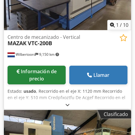
calidad, tenga en cuenta la máquina STAMA MC 526 que
tenemos a la venta. Póngase en contacto con nosotros para
obtener más información. • Número de herramientas
(ATC): 60 Crodpfx Aex D E Rmecgef • Doble husillo con
1
/
10
doble cambiador de herramientas: Sí • Avance rápido
(X/Y/Z): 45 m/min • Guías: Guías de rodillos Equipamiento
Centro de mecanizado - Vertical
MAZAK
VTC-200B
adicional • Mesa giratoria CNC con rotación continua (4º
eje) • Refrigerante de alta presión • Transportador de
Wilbertoord
9,150 km
virutas: Cinta transportadora Technical Specification Taper
Size HSK 63
Información de
Llamar
precio
Estado:
usado
, Recorrido en el eje X: 1120 mm Recorrido
en el eje Y: 510 mm Credpfxoztfu De Acgef Recorrido en el
eje Z: 510 mm Sistema de control: Mazatrol 640 M
Clasificado