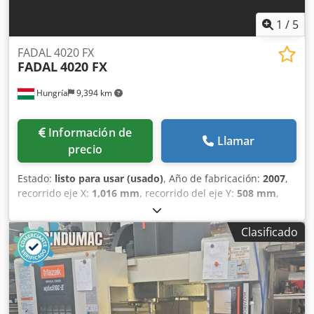
1
/
5
FADAL 4020 FX
FADAL
4020 FX
Hungría
9,394 km
Información de
Llamar
precio
Estado:
listo para usar (usado)
, Año de fabricación:
2007
,
recorrido eje X:
1,016 mm
, recorrido del eje Y:
508 mm
,
recorrido del eje Z:
508 mm
, carga de la mesa:
1,652 kg
,
peso total:
4,990 kg
, velocidad del cabezal (máx.):
8,000
Clasificado
rpm
, potencia del motor del husillo:
16,000 W
, peso de la
herramienta:
6,800 g
, número de ejes:
3
, Este centro de
mecanizado vertical de 3 ejes FADAL 4020 FX se fabricó en
2007. Cuenta con un impresionante recorrido del eje X de
1.016 mm, recorrido del eje Y de 508 mm y recorrido del
eje Z de 508 mm. La máquina incluye una robusta mesa de