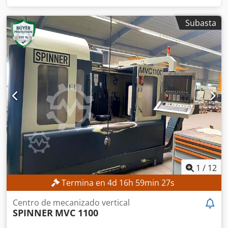
Subasta
1
/
12
Termina en
4
d
16
h
59
min
25
s
Centro de mecanizado vertical
SPINNER
MVC 1100