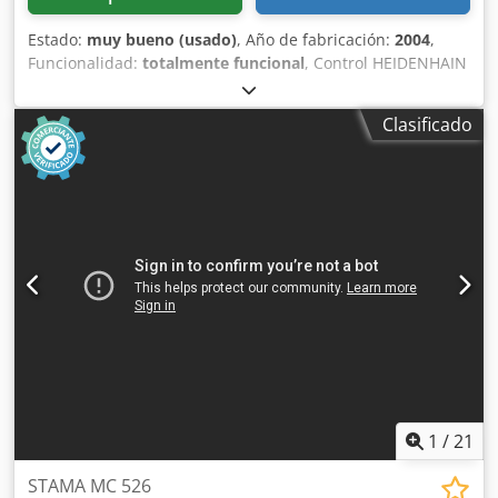
Estado:
muy bueno (usado)
, Año de fabricación:
2004
,
Funcionalidad:
totalmente funcional
, Control HEIDENHAIN
iTNC 530 Dimensiones de la mesa: 1200 x 540 mm Carga
máxima de la mesa: 1000 kg Recorrido X: 1000 mm
Clasificado
Recorrido Y: 540 mm Credpfx Acsw Afwajgsf Recorrido Z:
620 mm Distancia entre husillo y superficie de la mesa:
150 – 770 mm Velocidad de giro: 10.000 rpm
Portaherramientas: SK40 Potencia del motor: 10 / 17 kW
Revista de herramientas: 30 posiciones Avance rápido X/Y:
35 m/min Avance máximo: 12.000 mm/min Peso: 5300 kg
Dimensiones LxAxH: 2910 x 2500 x 2850 mm Accesorios y
equipamiento: - Sistema de refrigeración - Transportador
de virutas - Manivela electrónica - Documentación La
máquina fue utilizada en un taller de mantenimiento. Poco
uso. Muy buen estado.
1
/
21
STAMA MC 526