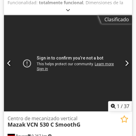
Funcionalidad:
totalmente funcional
, Dimensiones de la
mesa: 1400 x 600 mm Carga máxima sobre la mesa: 1000
kg Controlador: Fanuc 18i-M Cambiador automático de
Clasificado
herramientas (ATC): 30 Eje X: 1070 mm Eje Y: 610 mm Eje Z:
610 mm Velocidad de avance de corte: 10-10000 mm/min
Crodpfx Aeztbuyocgjf Velocidad de avance rápido: 20/20/15
m/min Cono del husillo: BT 40 Velocidad del husillo: rpm
50-12000 Dimensiones de transporte: L=3200 mm, A=3000
mm, H=2700 mm Peso de la máquina: 8200 kg
Transportador de virutas: L=5000 mm, H=1400 mm
Refrigeración interna Depósito de agua: L=2400 mm,
H=1200 mm
1
/
37
Centro de mecanizado vertical
Mazak
VCN 530 C SmoothG
Bevern
9,267 km