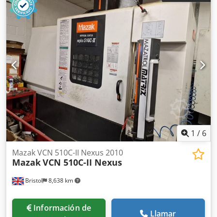
Csdpfjzq Hwnsx Acgjrf Fabricante: Mazak con
transportador de virutas y accesorios Tipo: VQC-15/40 Año
de fabricación: 1985 Datos técnicos: Recorridos en el eje X:
560 mm Recorridos en el eje Y: 410 mm Recorridos en el
eje Z: 380 mm Control: Mazatrol CAM M-2 Longitud de la
mesa: 900 mm Ancho de la mesa: 410 mm Peso máximo de
la pieza de trabajo: 300 kg Cambiador de herramientas: 30
Cono del husillo: CAT 40 Velocidad máxima del husillo:
6000 rpm Potencia del motor del husillo: 7,5 kW Largo x
Ancho x Alto: 2300,0 x 2400,0 x 2480,0 Peso: 4750 kg
1
/
6
Mazak VCN 510C-II Nexus 2010
Mazak
VCN 510C-II Nexus
Bristol
8,638 km
Información de
Llamar