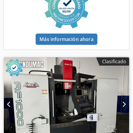
la oportunidad de adquirir este centro de mecanizado
vertical DECKEL MAHO DMC 100 T. Ponte en contacto con
nosotros para obtener más información sobre esta
máquina. Ventajas de la máquina Ventajas técnicas de la
máquina • Suministro interno de refrigerante •
Transportador de virutas Información adicional La
Más información ahora
máquina está montada sobre una viga y no se ha
conectado a la red eléctrica desde noviembre de
comprador adquiere el artículo con la exclusión de
cualquier responsabilidad por defectos materiales.¡El
Clasificado
husillo se sustituyó en 2022 por un importe aproximado de
20 000,00 euros!Desde entonces, el husillo solo ha
acumulado unas 1.400 horas de funcionamiento. Technical
Specification Through-spindle Coolant Yes Cjdpfxex T Dgne
Acgjrf