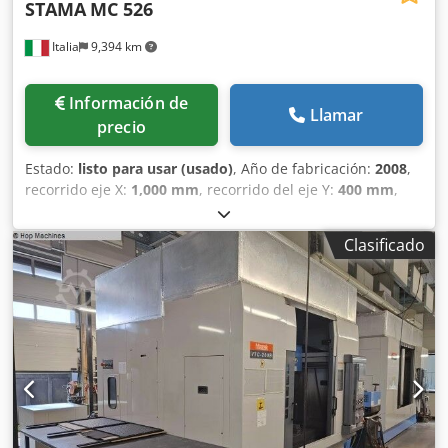
STAMA
MC 526
Italia
9,394 km
Información de
Llamar
precio
Estado:
listo para usar (usado)
, Año de fabricación:
2008
,
recorrido eje X:
1,000 mm
, recorrido del eje Y:
400 mm
,
recorrido del eje Z:
360 mm
, fabricante de controles:
FANUC
, modelo de controlador:
18i-MB5
, velocidad del
Clasificado
cabezal (máx.):
12,000 rpm
, potencia del motor del husillo:
21,000 W
, número de ejes:
3
, Este centro de mecanizado
vertical de 3 ejes STAMA MC 526 se fabricó en 2008.
Cuenta con un CNC Fanuc 18i-MB5, doble husillo con
cambiador de herramientas doble y un sistema de
refrigerante de alta presión. La máquina ofrece una
velocidad de husillo de 12.000 rpm, una potencia de
husillo de 21 kW y una capacidad de 60 herramientas. Los
recorridos X/Y/Z son de 1000/400/360 mm
respectivamente. Si está buscando una fresadora de alta