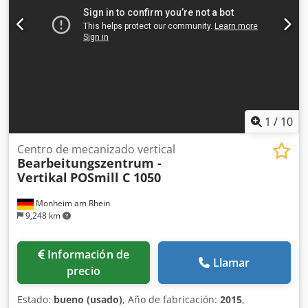
Velocidad máxima del husillo [rpm]: 8000 - Dimensiones
de transporte: 2700 mm x 2350 mm x 2400 mm (l x a x h) -
Peso de transporte [kg]: 5000 kg - Paquetes de transporte
[uds.]: 1 Información financiera IVA: El precio indicado no
incluye el IVA. IVA/Impuesto sobre el valor añadido: IVA
deducible para empresas. Entrega y aceptación de
equipos usados siempre posible para todo tipo de
maquinaria industrial. Lukas van Rossum
1
/
10
Centro de mecanizado vertical
Bearbeitungszentrum -
Vertikal
POSmill C 1050
Monheim am Rhein
9,248 km
Información de
Llamar
precio
Estado:
bueno (usado)
, Año de fabricación:
2015
,