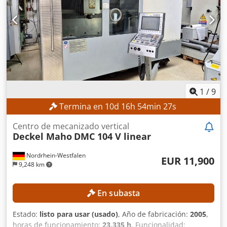
Recorrido del eje Z: 750 mm Velocidad de husillo: 8.000
rpm DETALLES DE LA MÁQUINA Modelo de control:
Heidenhain TNC 530 Tensión de funcionamiento: 400 V /
50 Hz Tensión de control: 24 V Potencia: 35 kVA Corriente
nominal: 50 A Fusible principal: 6,3 A Horas de
funcionamiento Horas de husillo: 5.238 h Horas de
funcionamiento del control: 17.705 h
1
/
9
Termina en
10
d
16
h
54
min
25
s
Centro de mecanizado vertical
Deckel Maho
DMC 104 V linear
Nordrhein-Westfalen
EUR 11,900
9,248 km
En subasta
Estado:
listo para usar (usado)
, Año de fabricación:
2005
,
horas de funcionamiento:
23,335 h
, Funcionalidad: