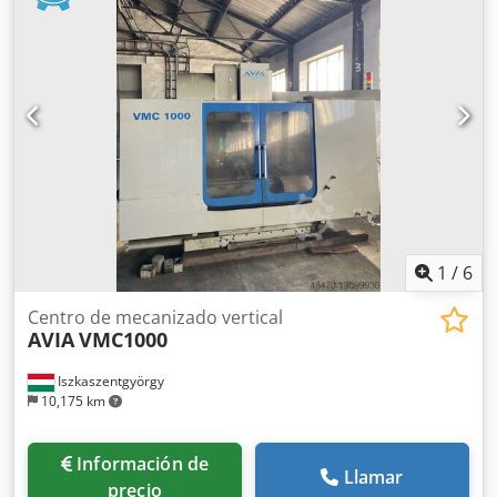
eje X: 1035 mm Recorrido en el eje Y: 560 mm Recorrido en
el eje Z: 510 mm Superficie de la mesa: 1200 x 560 mm
Carga máxima de la mesa: 1000 kg Conexión de
herramienta: SK 40 Velocidades del husillo: de 20 a 8000
rpm (ajustable de forma continua) Avances:
longitudinal/transversal/vertical: 20000 mm/min Avance
rápido: 25 m/min Motor de accionamiento del husillo: 13
kW Dimensiones de la máquina: 2,6 x 2,6 x 2,7 m Peso de
la máquina: aproximadamente 4,1 t
1
/
6
Centro de mecanizado vertical
AVIA
VMC1000
Iszkaszentgyörgy
10,175 km
Información de
Llamar
precio