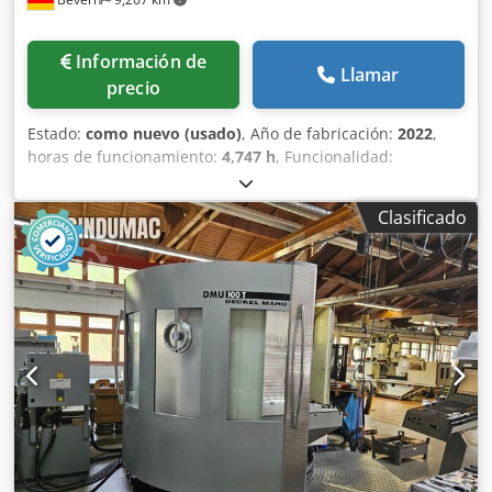
Información de
Llamar
precio
Estado:
como nuevo (usado)
, Año de fabricación:
2022
,
horas de funcionamiento:
4,747 h
, Funcionalidad:
totalmente funcional
, número de máquina/vehículo:
329760
, recorrido eje X:
1,050 mm
, recorrido del eje Y:
530
Clasificado
mm
, recorrido del eje Z:
510 mm
, Esta máquina aún se
encuentra en la fábrica y puede ser inspeccionada en
funcionamiento. Tiene muy pocas horas de uso y está en
condiciones como nuevas. Centro de mecanizado vertical
CNC usado. Fabricante: MAZAK Modelo: VCN 530 C
SmoothG Número de máquina: 329760 Horas de
funcionamiento: 4747 Las herramientas, los soportes y el
tornillo de banco no están incluidos en el suministro. En el
archivo adjunto encontrará la confirmación del pedido y
las especificaciones de la máquina. Crodpfx Aozr R Exscgef