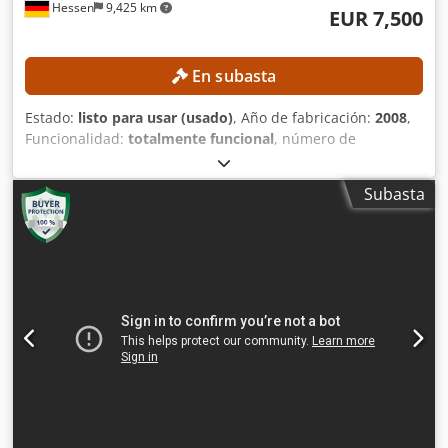
Hessen
9,425 km
EUR 7,500
En subasta
Estado:
listo para usar (usado)
, Año de fabricación:
2008
,
Funcionalidad:
totalmente funcional
, número de
máquina/vehículo:
AB1119
, recorrido eje X:
1,100 mm
,
recorrido del eje Y:
510 mm
, recorrido del eje Z:
510 mm
,
Subasta
peso de la pieza (máx.):
1,000 kg
, velocidad del cabezal
(máx.):
8,000 rpm
, número de ranuras del almacén de
herramientas:
24
, Sin precio mínimo: ¡garantizamos la
venta al precio más alto! DETALLES TÉCNICOS Recorrido
del eje X: 1.100 mm Recorrido del eje Y: 510 mm Recorrido
del eje Z: 510 mm Velocidad máxima de rotación del
husillo: 8.000 rpm Velocidad de avance rápido de los ejes
X/Y/Z: 18 / 18 / 15 m/min Superficie de la mesa: 1.200 × 600
mm Crsdpezpw Egofx Acgof Peso máximo de la pieza de
trabajo: 1.000 kg Conexión del husillo: ISO 40 Número de
posiciones del cambiador de herramientas: 24 DETALLES
DE LA MÁQUINA Control: Siemens 840D SL ShopMill