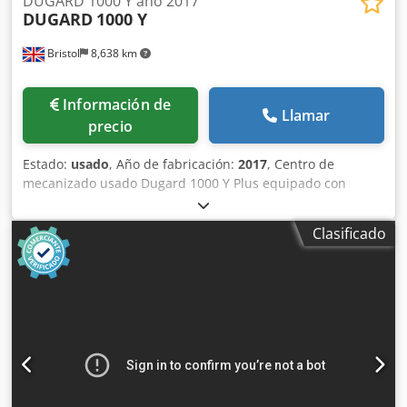
DUGARD 1000 Y año 2017
DUGARD
1000 Y
Bristol
8,638 km
Información de
Llamar
precio
Estado:
usado
, Año de fabricación:
2017
, Centro de
mecanizado usado Dugard 1000 Y Plus equipado con
control Heidenhain TNC 640, refrigerante a través del
husillo, cableado para cuarta unidad de eje, transportador
Clasificado
de virutas y cargador automático de herramientas de 30
posiciones. La máquina se encuentra en el showroom de
Bristol lista para una demostración en funcionamiento.
Recorrido del eje X: 1000mm, eje Y: 610mm, eje Z: 610mm,
tamaño de mesa: 1200mm x 510mm. Control Heidenhain
TNC 640, cambiador de herramientas tipo carrusel de 30
posiciones BT40 Big Plus, husillo de 12.000 RPM,
refrigerante a través del husillo, mesa rotativa de cuarto
eje, transportador de virutas. Cedpfx Acow Nkctegjrf