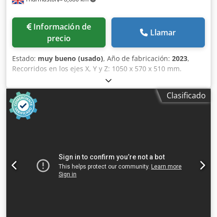
Información de
Llamar
precio
Estado:
muy bueno (usado)
, Año de fabricación:
2023
,
Recorridos en los ejes X, Y y Z: 1050 x 570 x 510 mm.
Dimensiones de la mesa: 1300 x 570 mm. Altura mínima y
máxima entre el husillo y la mesa: 150-660 mm. Velocidad
Clasificado
del husillo: 12 000 rpm. Sistema ATC con 30 posiciones.
Cono del husillo: BT40. Potencia del husillo: 18,5 kW.
Control Fanuc. Crsdpfszqtb Hex Acgsf Refrigeración a
través del husillo. Transportador de virutas.