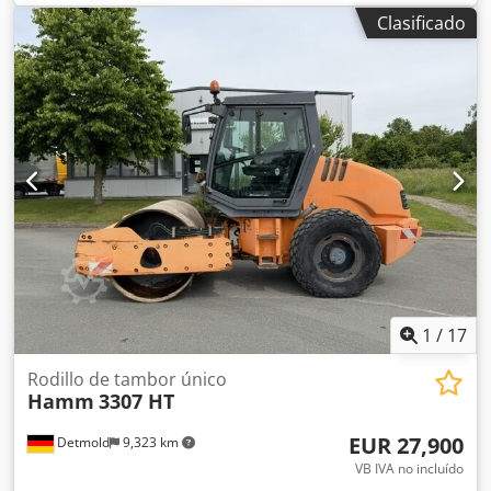
Número de serie: 101583141318 ¡Máquinas en venta!
Clasificado
Consulte nuestro sitio web para ver una variedad de
máquinas listas para la venta. Contamos con más opciones
de las que aparecen online, por lo que puede llamarnos o
enviarnos un correo electrónico en cualquier momento.
Todas nuestras máquinas están completamente revisadas
y comprobadas por su fiabilidad. ¿Necesita fotos?
Contáctenos y se las enviaremos de inmediato. Le
atendemos en holandés, inglés, francés, alemán, español y
ruso. Descubra nuestra amplia gama de máquinas fiables.
1
/
17
Rodillo de tambor único
Hamm
3307 HT
EUR 27,900
Detmold
9,323 km
VB IVA no incluído