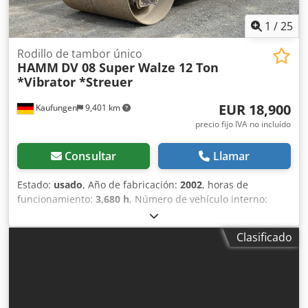
1
/
25
Rodillo de tambor único
HAMM
DV 08 Super Walze 12 Ton
*Vibrator *Streuer
EUR 18,900
Kaufungen
9,401 km
precio fijo IVA no incluído
Consultar
Llamar
Estado:
usado
, Año de fabricación:
2002
, horas de
funcionamiento:
3,680 h
, Número de vehículo interno:
G400103 Disponible inmediatamente en nuestro patio en
Kaufungen. Más información en: * Golec Nutzfahrzeuge
Clasificado
GmbH (alemán, inglés, búlgaro, ruso) * Viktoria Sologubova
(polaco, ruso, ucraniano, inglés) Rodillo tándem HAMM con
vibración y oscilación, modelo DV 08V Super
Completamente equipado con la configuración estándar,
con marcado CE y declaración de conformidad, incluyendo: