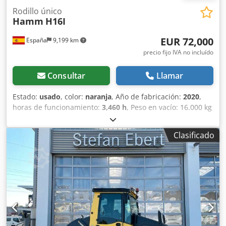
Rodillo único
Hamm
H16I
EUR 72,000
España
9,199 km
precio fijo IVA no incluído
Consultar
Llamar
Estado:
usado
, color:
naranja
, Año de fabricación:
2020
,
horas de funcionamiento:
3,460 h
, Peso en vacío: 16.000 kg
Dimensiones (lxanxal): 595 x 231 x 296 cm Ubicación: El
Burgo de Ebro (Zaragoza) Este rodillo autopropulsado con
Clasificado
un peso de 16.430 kg., tiene una anchura de compactación
de 2.140 mm. Es un rodillo de altas prestaciones con un
papel esencial en el proceso de construcción. Ancho de
tambor: 2.140 mm Diámetro de tambor: 1.504 mm
Capacidad de depósito: 290 l Amplitud: 2,13/1,37 mm
Csdpfx Abey Egcvsxerf CE