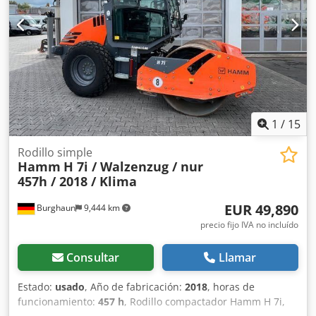
Kortum: WhatsApp Todos los datos son sin garantía;
sujetos a errores y venta previa. Credpfxeyt Uire Abxof
1
/
15
Rodillo simple
Hamm
H 7i / Walzenzug / nur
457h / 2018 / Klima
EUR 49,890
Burghaun
9,444 km
precio fijo IVA no incluído
Consultar
Llamar
Estado:
usado
, Año de fabricación:
2018
, horas de
funcionamiento:
457 h
, Rodillo compactador Hamm H 7i,