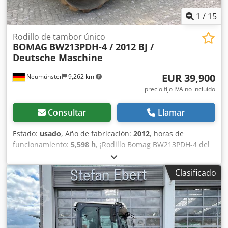
1
/
15
Rodillo de tambor único
BOMAG
BW213PDH-4 / 2012 BJ /
Deutsche Maschine
EUR 39,900
Neumünster
9,262 km
precio fijo IVA no incluído
Consultar
Llamar
Estado:
usado
, Año de fabricación:
2012
, horas de
funcionamiento:
5,598 h
, ¡Rodillo Bomag BW213PDH-4 del
año 2012 con solo 5.598 horas de trabajo! ----* Fabricante:
Bomag * Modelo: BW213PDH-4 * Año: 2012 * Horas de uso
Clasificado
registradas: aprox. 5.598 * Peso operativo: 13.100 KG * Aire
acondicionado * Máquina alemana * 119 kW * Motor
diésel Deutz * Más fotos y vídeo disponibles bajo solicitud
* Precio: 39.900 euros, neto + 19% IVA ----Para más
información, por favor llame: Erik Kortum: WhatsApp Kai