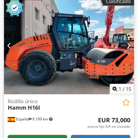
Clasificado
1
/
15
Rodillo único
Hamm
H16I
EUR 73,000
España
9,199 km
precio fijo IVA no incluído