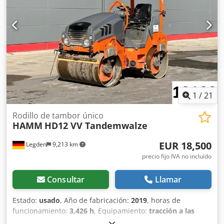
Erik) * Precio: 12.900 euros, neto + 19% de IVA Codpfxozq
Aite Abxsrf ----Para más información, por favor, llame a:
Erik Kortum: WhatsApp ?Todos los datos son sin garantía
ni responsabilidad, y están sujetos a errores y ventas
intermedias.?
1
/
21
Rodillo de tambor único
HAMM
HD12 VV Tandemwalze
EUR 18,500
Legden
9,213 km
precio fijo IVA no incluído
Consultar
Llamar
Estado:
usado
, Año de fabricación:
2019
, horas de
funcionamiento:
3,426 h
, Equipamiento:
tracción a las
cuatro ruedas
, Número de vehículo 12109 Salvo errores y