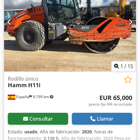
una apisonadora de ruedas y un solo tambor de 16
toneladas. Este versátil compactador se adapta sin
problema a cualquier lugar del trabajo, proporcionando
resultados de compactación y apisonamiento líderes del
sector en obras pequeñas o medianas, en trabajos de
construcción de infraestructura de transporte como
carreteras o construcción de edificios. El rodillo
compactador de ocasión BW216 D5 tiene un peso de
15.990 kg. y una anchura de tambor de 2,13 m. Ancho de
tambor: 2.130 mm Diámetro de tambor: 1.500 mm
1
/
15
Capacidad de depósito: 250 l Amplitud: 2,10/1,10 mm CE
Rodillo único
Hamm
H11i
EUR 65,000
España
9,199 km
precio fijo IVA no incluído
Consultar
Llamar
Estado:
usado
, Año de fabricación:
2020
, horas de
funcionamiento:
2,130 h
, Año de fabricación: 2020 Peso en