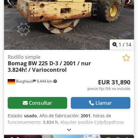
previa. Posibilidad de alquiler. Cjdpfx Ajzpdh Uebxsrf =
Más información = Póngase en contacto con Tobias Ebert
para obtener más información.
1
/
14
Rodillo simple
Bomag
BW 225 D-3 / 2001 / nur
3.824h! / Variocontrol
EUR 31,890
Burghaun
9,444 km
precio fijo IVA no incluído
Consultar
Llamar
Estado:
usado
, Año de fabricación:
2001
, horas de
funcionamiento:
3,824 h
, Alquiler posible Cjdpfjzpdhzox
Abxerf = Más información = Póngase en contacto con
Tobias Ebert para obtener más información.