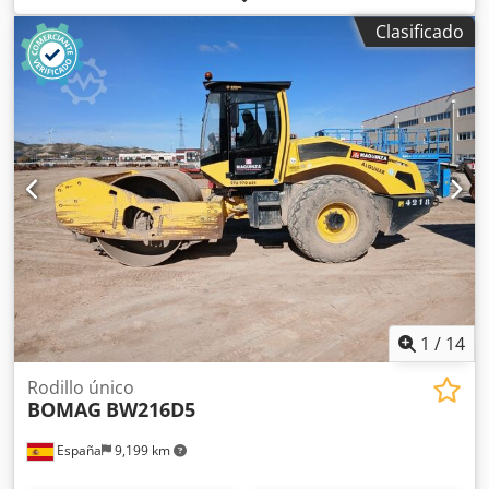
venta intermedia. Cjdpfx Aey T Uh Nobxerf
Clasificado
1
/
14
Rodillo único
BOMAG
BW216D5
España
9,199 km