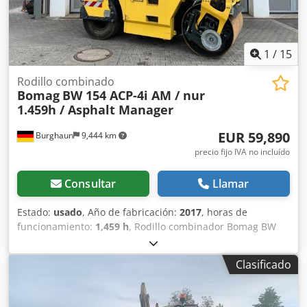
1
/
15
Rodillo combinado
Bomag
BW 154 ACP-4i AM / nur
1.459h / Asphalt Manager
EUR 59,890
Burghaun
9,444 km
precio fijo IVA no incluído
Consultar
Llamar
Estado:
usado
, Año de fabricación:
2017
, horas de
funcionamiento:
1,459 h
, Rodillo combinador Bomag BW
154 ACP-4i AM, año de fabricación: 2017, horas de
funcionamiento: solo 1459 horas, motor: Kubota [55,4
Clasificado
kW/75 CV], Asphalt Manager 2, cortador de asfalto a la
derecha, peso: 7400 kg, banda de rodadura lisa, buen
estado, listo para su uso inmediato. Si lo desea, le