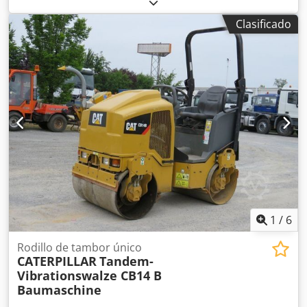
horas de funcionamiento: 457 h, peso: 6.540 kg, estado de
los neumáticos: 95 %, aire acondicionado, motor: Kubota
Clasificado
[55 kW/75 CV], revestimiento de superficie lisa, ¡en buen
estado!, ¡listo para usar de inmediato! Si lo desea, le
ofrecemos una propuesta de arrendamiento o financiación
de Mercedes-Benz Bank. El Sr. Mihm (tel. ) estará
encantado de atenderle. Puede encontrar más información
en nuestra página web. Salvo errores y venta previa. = Más
información = Cedpfx Aszcudnsbxerf Póngase en contacto
con Tobias Ebert para obtener más información.
1
/
6
Rodillo de tambor único
CATERPILLAR
Tandem-
Vibrationswalze CB14 B
Baumaschine