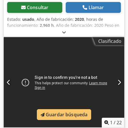
Consultar
Llamar
Estado:
usado
, Año de fabricación:
2020
, horas de
funcionamiento:
2,960 h
, Año de fabricación: 2020 Peso en
vacío: 16.000 kg Dimensiones (lxanxal): 622 x 230 x 299 cm
Tipo de motor: Deutz DEUTZ TCD4.1 L-4 Crodpfxexqfdto
Clasificado
Abxef Ubicación: El Burgo de Ebro (Zaragoza) Rodillo de
compactación usado, de hombre sentado marca Bomag ,
modelo BW216 D5 . Se trata de una apisonadora de ruedas
y un solo tambor de 16 toneladas. Este versátil
compactador se adapta sin problema a cualquier lugar del
trabajo, proporcionando resultados de compactación y
apisonamiento líderes del sector en obras pequeñas o
medianas, en trabajos de construcción de infraestructura
de transporte como carreteras o construcción de edificios.
El rodillo compactador de ocasión BW216 D5 tiene un peso
de 15.990 kg. y una anchura de tambor de 2,13 m. Ancho
de tambor: 2.130 mm Diámetro de tambor: 1.500 mm
Guardar búsqueda
Capacidad de depósito: 250 l Amplitud: 2,10/1,10 mm CE
1
/
22