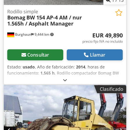
1
/
15
Rodillo simple
Bomag
BW 154 AP-4 AM / nur
1.565h / Asphalt Manager
EUR 49,890
Burghaun
9,444 km
precio fijo IVA no incluído
Consultar
Llamar
Estado:
usado
, Año de fabricación:
2014
, horas de
funcionamiento:
1,565 h
, Rodillo compactador Bomag BW
154 AP-4 AM, año de fabricación: 2014, horas de
funcionamiento: solo 1565 h, motor: Kubota [55,4 kW/75
Clasificado
CV], sistema Asphalt Manager 2, distribuidor de asfalto
Bomag, cortador de asfalto lateral derecho, peso: 7300 kg,
tambor de superficie lisa, buen estado, listo para su uso
inmediato. Si lo desea, le ofrecemos una propuesta de
arrendamiento o financiación. El Sr. Mihm (teléfono: )
estará encantado de atenderle. Encontrará más
información en nuestra página web. Salvo errores y venta