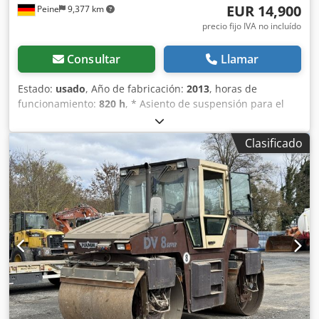
EUR 14,900
Peine
9,377 km
precio fijo IVA no incluído
Consultar
Llamar
Estado:
usado
, Año de fabricación:
2013
, horas de
funcionamiento:
820 h
, * Asiento de suspensión para el
conductor * Enganche de maniobra ----Superestructura:
Motor: Kohler diésel de 3 cilindros, 16,8 kW, transmisión
Clasificado
hidrostática, ancho de rodillo 900 mm, protección
antivuelco abatible Crodpemczgkjfx Abxof Venta solo a
clientes comerciales. ¡¡¡EN CASO DE EXPORTACIÓN, SOLO
SE DEBE PAGAR EL PRECIO NETO!!! TODA LA INFORMACIÓN
SIN GARANTÍA, INCLUIDOS EQUIPAMIENTO Y ACCESORIOS.
La base para todos los contratos de compraventa, facturas,
facturas proforma, pedidos y negociaciones de venta son
nuestros Términos y Condiciones Generales (véase aviso
legal).