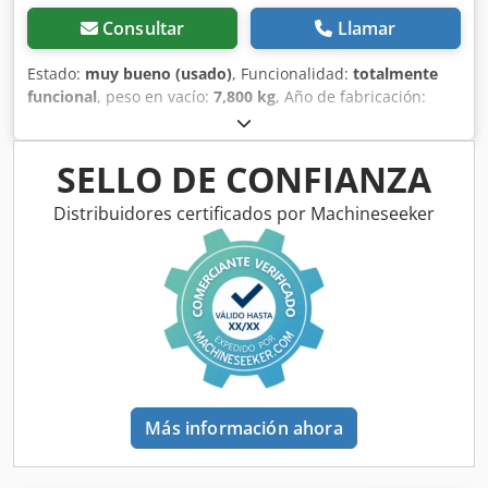
Consultar
Llamar
Estado:
muy bueno (usado)
, Funcionalidad:
totalmente
funcional
, peso en vacío:
7,800 kg
, Año de fabricación:
2007
, horas de funcionamiento:
4,170 h
, Equipamiento:
aire acondicionado, cabina
, Hamm 3307 HT Vio rodillo
compactador, año 2007 con solo 4.170 horas de trabajo, en
SELLO DE CONFIANZA
buen estado, listo para usar de inmediato, peso 7.800 kg.
Transporte y entrega posibles. También preparamos
Distribuidores certificados por Machineseeker
documentos aduaneros/de exportación. Visita previa cita,
también disponible los fines de semana. Csdpfxoykktze
Abxorf
Más información ahora