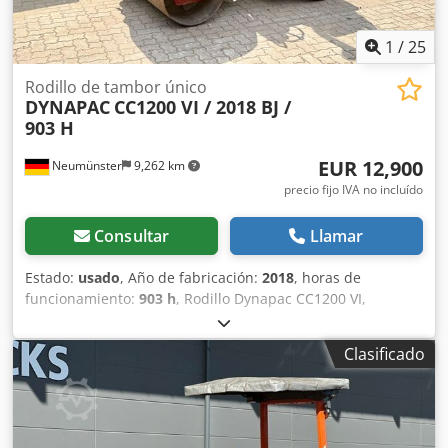
1
/
25
Rodillo de tambor único
DYNAPAC
CC1200 VI / 2018 BJ /
903 H
EUR 12,900
Neumünster
9,262 km
precio fijo IVA no incluído
Consultar
Llamar
Estado:
usado
, Año de fabricación:
2018
, horas de
funcionamiento:
903 h
, Rodillo Dynapac CC1200 VI,
fabricado en 2018, con solo 903 horas de uso: ----*
Fabricante: Dynapac * Modelo: CC1200 VI * Año de
Clasificado
fabricación: 2018 * Horas de funcionamiento registradas:
aproximadamente 903 * Peso en funcionamiento:
aproximadamente 2.550 kg * Ancho de trabajo: 1,2 metros
* Motor diésel Kubota * Sistema de riego por aspersión *
Buen estado * Video disponible bajo petición (WhatsApp a