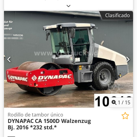
vacío: 11.200 kg Dimensiones (lxanxal): 585 x 228 x 296 cm
Tipo de motor: Deutz Deutz TCD 4.1 L4 Crjdpfx Ajxq
Clasificado
Ryaebxjf Ubicación: Cabanillas del campo (Guadalajara)
Este rodillo autopropulsado con un peso de 11.000 kg.,
tiene una anchura de compactación de 2.140 mm. Es un
rodillo de altas prestaciones con un papel esencial en el
proceso de construcción. CE
1
/
15
Rodillo de tambor único
DYNAPAC
CA 1500D Walzenzug
Bj. 2016 *232 std.*