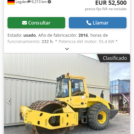
EUR 52,500
Legden
9,213 km
precio fijo IVA no incluído
Consultar
Llamar
Estado:
usado
, Año de fabricación:
2016
, horas de
funcionamiento:
232 h
, * Potencia del motor: 55,4 kW *
Peso: 8500 kg * Horas de funcionamiento: 216 horas *
Modelo: CA1500D -----Número de vehículo interno: 10613--
Clasificado
--Salvo errores y venta previa. ¡Soporte técnico disponible
en WhatsApp! Si tiene alguna pregunta sobre el vehículo o
desea obtener más información, no dude en contactarnos
cómodamente a través de WhatsApp. WhatsApp: alemán,
inglés. WhatsApp: alemán, inglés, árabe. Codpevyx Eyefx
Abxjrf