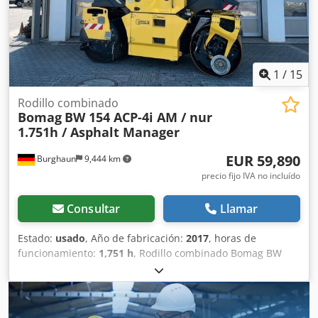
1
/
15
Rodillo combinado
Bomag
BW 154 ACP-4i AM / nur
1.751h / Asphalt Manager
EUR 59,890
Burghaun
9,444 km
precio fijo IVA no incluído
Consultar
Llamar
Estado:
usado
, Año de fabricación:
2017
, horas de
funcionamiento:
1,751 h
, Rodillo combinado Bomag BW
154 ACP-4i AM, año de fabricación: 2017, horas de
funcionamiento: solo 1.751 horas, motor: Kubota [55,4
kW/75 CV], sistema Asphalt Manager 2, cortadora de
asfalto a ambos lados, peso: 7.400 kg, tambor con