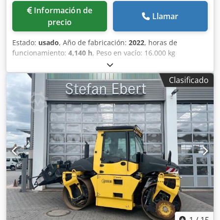
Información de
Llamar
precio
Estado:
usado
, Año de fabricación:
2022
, horas de
funcionamiento:
4,140 h
, Peso en vacío: 16.000 kg
Dimensiones (lxanxal): 622 x 230 x 299 cm Ubicación: El
Burgo de Ebro (Zaragoza) Rodillo de compactación usado,
Clasificado
de hombre sentado marca Bomag , modelo BW216 D5 . Se
trata de una apisonadora de ruedas y un solo tambor de
16 toneladas. Este versátil compactador se adapta sin
problema a cualquier lugar del trabajo, proporcionando
resultados de compactación y apisonamiento líderes del
sector en obras pequeñas o medianas, en trabajos de
construcción de infraestructura de transporte como
carreteras o construcción de edificios. El rodillo
compactador de ocasión BW216 D5 tiene un peso de
15.990 kg. y una anchura de tambor de 2,13 m. precio:
PRECIO A CONSULTAR Crsdpfxszi Eb Nj Abxof Ancho de
tambor: 2.130 mm Diámetro de tambor: 1.500 mm
Capacidad de depósito: 250 l Amplitud: 2,10/1,10 mm CE