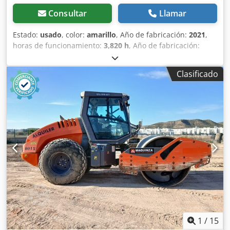
Consultar
Llamar
Estado:
usado
, color:
amarillo
, Año de fabricación:
2021
,
horas de funcionamiento:
3,820 h
, Año de fabricación:
2021 Peso en vacío: 16.000 kg Dimensiones (lxanxal): 622 x
230 x 299 cm Tipo de motor: Deutz DEUTZ TCD4.1 L-4
Clasificado
Csdpox Sqhijfx Abxjrf Ubicación: Sagunto (Valencia) Rodillo
de compactación usado, de hombre sentado marca Bomag
, modelo BW216 D5 . Se trata de una apisonadora de
ruedas y un solo tambor de 16 toneladas. Este versátil
compactador se adapta sin problema a cualquier lugar del
trabajo, proporcionando resultados de compactación y
apisonamiento líderes del sector en obras pequeñas o
medianas, en trabajos de construcción de infraestructura
de transporte como carreteras o construcción de edificios.
El rodillo compactador de ocasión BW216 D5 tiene un peso
de 15.990 kg. y una anchura de tambor de 2,13 m. Ancho
de tambor: 2.130 mm Diámetro de tambor: 1.500 mm
Capacidad de depósito: 250 l Amplitud: 2,10/1,10 mm CE
1
/
15