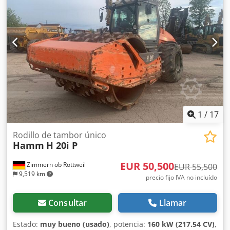
ofreceremos una propuesta de arrendamiento o
financiación; el Sr. Mihm (tel. ) estará encantado de
ayudarle. Para obtener más información, visite nuestra
página web. Salvo errores y venta previa. Posibilidad de
alquiler. Cedpfozq Tzmox Abxerf = Más información =
Póngase en contacto con Tobias Ebert para obtener más
información.
1
/
17
Rodillo de tambor único
Hamm
H 20i P
EUR 50,500
Zimmern ob Rottweil
EUR 55,500
9,519 km
precio fijo IVA no incluído
Consultar
Llamar
Estado:
muy bueno (usado)
, potencia:
160 kW (217.54 CV)
,