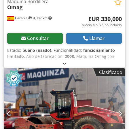
Maquina Bordillera
Omag
EUR 330,000
Carabias
9,087 km
precio fijo IVA no incluído
Consultar
Llamar
Estado:
bueno (usado)
, Funcionalidad:
funcionamiento
limitado
, Año de fabricación:
2008
, Maquina Omag con
varios programas de fabricado adoquines todos los
modelos, bloques , bordillos de escuadra y bordillos
Clasificado
normales(4programas). Se trata de una planta completa
compuesta de Robot de secado y automatización total en
el proceso de alimentación de productos . Planta anexa de
Silos de clasificación de áridos y automatización de dos
hormigoneras axiales de 4m3 con un total de unas 150t de
peso el equipo completo , con 36 moldes de diversos
según lista que adjuntamos y pistón intercambiable. La
maquina tanto el automatismo como la planta de Aridos y
la planta de colores para el tratamiento se encuentra
completamente desarmada y almacenada en