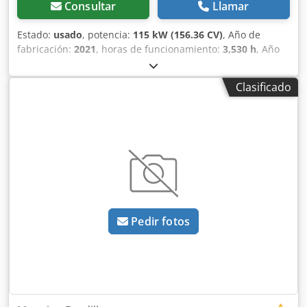
Consultar
Llamar
Estado:
usado
, potencia:
115 kW (156.36 CV)
, Año de
fabricación:
2021
, horas de funcionamiento:
3,530 h
, Año
de fabricación: 2021 Peso en vacío: 16.000 kg Dimensiones
(lxanxal): 595 x 231 x 296 cm Tipo de motor: Deutz DEUTZ
Clasificado
TCD 4.1 L4 156CV Credoxb Aymepfx Abxsf Ubicación:
Madrid (Madrid) Este rodillo autopropulsado con un peso
de 16.430 kg., tiene una anchura de compactación de
2.140 mm. Es un rodillo de altas prestaciones con un papel
esencial en el proceso de construcción. Ancho de tambor:
2.140 mm Diámetro de tambor: 1.504 mm Capacidad de
depósito: 290 l Amplitud: 2,13/1,37 mm CE
Pedir fotos