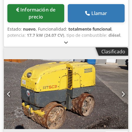
Información de
Llamar
precio
Estado:
nuevo
, Funcionalidad:
totalmente funcional
,
potencia:
17.7 kW (24.07 CV)
, tipo de combustible:
diésel
,
peso operativo:
1,456 kg
, Año de fabricación:
2026
, Wacker
Neuson RTD-SC4, rodillo compactador de zanjas, NUEVO
Clasificado
Wacker Neuson RTD-SC4, rodillo compactador de zanjas –
NUEVO | Control remoto SC4 | Peso operativo: 1.456 kg |
Motor diésel Kohler | Sistema de compactación Compatec,
opcional | Máxima seguridad y eficiencia Número de
artículo: 5100083007 Datos técnicos: Fabricante: Wacker
Neuson Modelo: RTD-SC4 (opcionalmente con o sin
sistema de compactación Compatec) Estado: NUEVO Peso
operativo: 1.456 kg Ancho de trabajo: 820 mm Velocidad de
desplazamiento: 1,3–2,7 km/h Frecuencia de vibración,
nivel I: 42 Hz Motor: Motor diésel Kohler KDW1003 Potencia
del motor: 17,7 kW (aprox. 19,8 CV) Velocidad nominal:
3.000 1/min Depósito de combustible: 35,8 l Consumo de
combustible: aprox. 2,7 l/h Nivel de presión sonora: 109