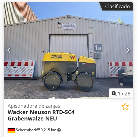
Clasificado
1
/
26
Apisonadora de zanjas
Wacker Neuson
RTD-SC4
Grabenwalze NEU
Schermbeck
9,215 km