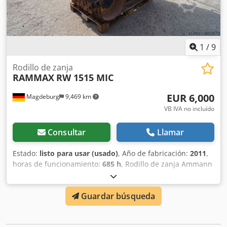
1
/
9
Rodillo de zanja
RAMMAX
RW 1515 MIC
EUR 6,000
Magdeburg
9,469 km
VB IVA no incluído
Consultar
Llamar
Estado:
listo para usar (usado)
, Año de fabricación:
2011
,
horas de funcionamiento:
685 h
, Rodillo de zanja Ammann
Rammax RW 1515 MIC, año de construcción 2011, 685
horas de funcionamiento, peso 1480 kg, radio control y
Guardar búsqueda
control por cable, el servicio está hecho (aceite, filtro de
aceite, ambos filtros de aire), el escape es de fabricación
propia, Ser.Nr.50373, el dispositivo es funcional Dcsdpfx