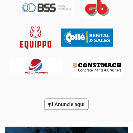
Rodillo De La Máquina De Pulir
Rodillo De La Palanca
Rodillo De Pintura
Rodillo De Presion
Rodillo De Tinta
Rodillo Del Césped
Rodillos De Avance
Rodillos De Pulido
Anuncie aquí
Rodillos De Transporte