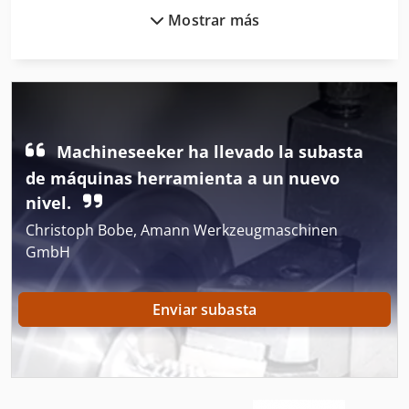
Mostrar más
Rodamientos De Rodillos Cilíndricos
Rodamientos De Rodillos Conicos
Rodamientos De Rodillos Esfericos
Rodillo De 3 Rodillos
Machineseeker ha llevado la subasta
Rodillo De Alimentación
de máquinas herramienta a un nuevo
nivel.
Rodillo De Calefacción
Christoph Bobe, Amann Werkzeugmaschinen
Rodillo De Camino
GmbH
Rodillo De Curvar
Enviar subasta
Rodillo De Hilo
Rodillo De Hornada Plana
Rodillo De La Bola