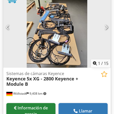
0C70-SF22-A-B1 Tamaño: DN25 (1") Alimentación: 24 VCC
Certificación ATEX / A prueba de explosiones Construcción
en acero inoxidable Año: 2018 Incluye transmisor Listo
para la instalación El equipo se vende tal como está, en el
lugar donde se encuentra, sin garantía. Condiciones de
entrega: EXW Róterdam, Países Bajos, cargado en su
camión.
1
/
15
Sistemas de cámaras Keyence
Keyence
5x XG - 2800 Keyence +
Module B
Wöllstadt
9,408 km
Información de
Llamar
precio