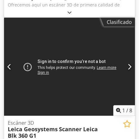
Ofrecemos aquí un escáner 3D de primera calidad de
GOM. GOM ATOS IIe Rev.01 Completamente listo para su
uso, con todos los cables. Desafortunadamente, se ha
Clasificado
establecido una contraseña en el PC, pero el software se
incluye en un CD. Diferentes cabezales de sensores:
Volúmenes de medición: Conjunto 175x140 Conjunto
350x280 Conjunto 550x Conjunto 1000x800 PC completo de
GOM en una maleta de aluminio con software Linux,
completamente listo para su uso con GOM ATOS IIe.
Software en CD: Steel Scalebars con dongle de evaluación
ATOS. Lámpara de repuesto. Panel de calibración
(aluminio) CP20/MV 350x280 mm². Cedpfezpwg Rox Ai
Doha Si tiene alguna otra pregunta, no dude en ponerse
en contacto con nosotros.
1
/
8
Escáner 3D
Leica Geosystems
Scanner Leica
Blk 360 G1