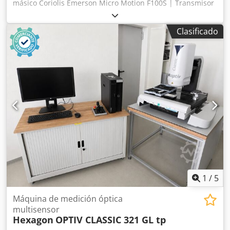
másico Coriolis Emerson Micro Motion F100S | Transmisor
4200 | Nuevo, en su embalaje original | 2019 Ofrecemos
este medidor de flujo másico Coriolis Emerson Micro
Clasificado
Motion en excelentes condiciones, sin usar. La unidad se
entrega completa con el transmisor original Emerson 4200,
certificado de calibración, documentación, CD con software
y embalaje original. Estado: Stock nuevo, sin usar. Se
vende tal como se muestra en las imágenes.
Chsdpfxszpaagj Ai Dja Entrega: Ex Works Róterdam, Países
Bajos. Pago: 100 % por adelantado. Se vende en las
condiciones en que se encuentra, en el lugar donde se
encuentra, sin garantía.
1
/
5
Máquina de medición óptica
multisensor
Hexagon
OPTIV CLASSIC 321 GL tp