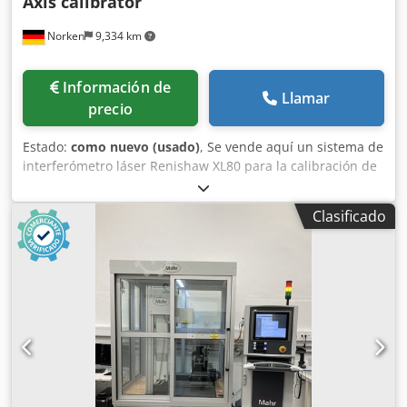
Axis calibrator
Norken
9,334 km
Información de
Llamar
precio
Estado:
como nuevo (usado)
, Se vende aquí un sistema de
interferómetro láser Renishaw XL80 para la calibración de
máquinas, tanto para ejes lineales como circulares, en
muy buen estado. El instrumento está en perfecto estado
Clasificado
de funcionamiento y se ha utilizado muy poco. Fue
fabricado en 2022. El dispositivo tiene una precisión o
desviación de 1 nm, y el software, por supuesto, está
incluido en la oferta. Si tiene más preguntas, no dude en
ponerse en contacto conmigo. Codpfjzrgvmex Ai Djha