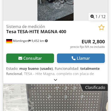
1
/
12
Sistema de medición
Tesa
TESA-HITE MAGNA 400
EUR 2,800
Mömlingen
9,452 km
precio fijo IVA no incluído
Consultar
Llamar
Estado:
muy bueno (usado)
, Funcionalidad:
totalmente
funcional
, TESA - Hite Magna, completo con placa de
medición y mesa. Cjdozqqvuepfx Ai Djha
Clasificado