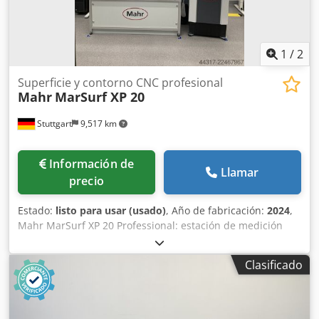
1
/
2
Superficie y contorno CNC profesional
Mahr
MarSurf XP 20
Stuttgart
9,517 km
Información de
Llamar
precio
Estado:
listo para usar (usado)
, Año de fabricación:
2024
,
Mahr MarSurf XP 20 Professional: estación de medición
CNC para superficies y contornos – Año de fabricación:
2024 Datos técnicos Fabricante: Mahr Modelo: MarSurf XP
Clasificado
20 Professional – Serie 1000 Año de fabricación: 2024
Estado: Usado Equipamiento MarSurf XP 20 Professional
con control LD MarWin Professional Contour & Roughness
Plus Software CNC-Plus QS-STAT Plus (interfaz Q-DAS) PC