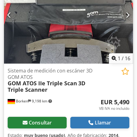
1
/
16
Sistema de medición con escáner 3D
GOM ATOS
GOM ATOS IIe Triple Scan
3D
Triple Scanner
EUR 5,490
Borken
9,198 km
VB IVA no incluído
Consultar
Llamar
Estado:
muy bueno (usado)
, Año de fabricación:
2014
,