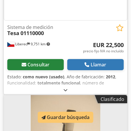
Sistema de medición
Tesa
01110000
EUR 22,500
Liberec
9,751 km
precio fijo IVA no incluído
Consultar
Llamar
Estado:
como nuevo (usado)
, Año de fabricación:
2012
,
Funcionalidad:
totalmente funcional
, número de
máquina/vehículo:
01110000
, Específicamente diseñado
para mediciones precisas de grandes dimensiones
Clasificado
internas y externas. Cedszphr Djpfx Ai Doha El TESA
UNIMASTER se basa en el concepto de un micrómetro
interno, con un comparador de palanca de precisión
Guardar búsqueda
integrado y una mecánica que proporciona una presión de
medición constante, lo que permite mediciones muy