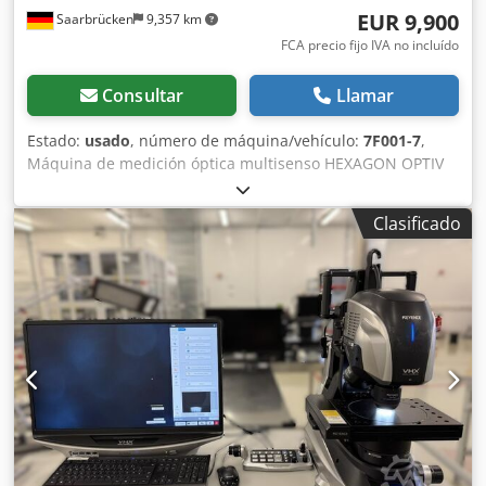
EUR 9,900
Saarbrücken
9,357 km
FCA precio fijo IVA no incluído
Consultar
Llamar
Estado:
usado
, número de máquina/vehículo:
7F001-7
,
Máquina de medición óptica multisenso HEXAGON OPTIV
CLASSIC 321 GL tp Año de fabricación: probablemente
2015 Número de máquina: 7F001-7 Disponibilidad:
Clasificado
Inmediata (previa consulta) Condiciones de pago: Pago por
adelantado, mediante transferencia bancaria Número
interno: OCU2 Se puede inspeccionar con la máquina en
funcionamiento: SÍ Datos técnicos: Software de metrología:
PC-DMIS Vision Sensor de visión para la medición sin
contacto de piezas pequeñas y de precisión Cámara CCD
con zoom CNC motorizado de 6,5 aumentos Servomotores
de corriente continua Cambiador de palpadores modular:
TESASTAR Guías lineales en todos los ejes Iluminación
superior coaxial LED (LED blanca) Iluminación trasera LED
(LED verde + difusor) Anillo de luz LED multisegmento
Velocidad máxima de avance en los ejes X, Y, Z: 160 mm/s