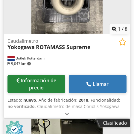
transporte marítimo y envío a nivel mundial, bajo petición.
Antes del envío o la recogida, realizaremos una prueba de
funcionamiento y la grabaremos en vídeo para usted. Para
obtener más información, no dude en ponerse en contacto
con nosotros.
1
/
8
Caudalímetro
Yokogawa
ROTAMASS Supreme
Botlek Rotterdam
9,047 km
Información de
Llamar
precio
Estado:
nuevo
, Año de fabricación:
2018
, Funcionalidad:
no verificado
, Caudalímetro de masa Coriolis Yokogawa
ROTAMASS Supreme, en excelentes condiciones.
Especificaciones: Fabricante: Yokogawa Modelo:
Clasificado
ROTAMASS Supreme Chsdszrigujpfx Ai Dea Modelo de
sensor: RESSC38A10 Modelo de convertidor: RCCS-25BA10-