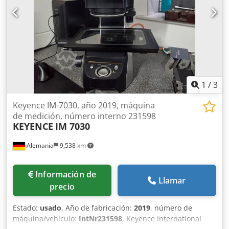
1
/
3
Keyence IM-7030, año 2019, máquina
de medición, número interno 231598
KEYENCE
IM 7030
Alemania
9,538 km
Información de
Llamar
precio
Estado:
usado
, Año de fabricación:
2019
, número de
máquina/vehículo:
IntNr231598
, Keyence International