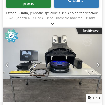
Llamar
precio
Estado:
usado
, Jenoptik Opticline C314 Año de fabricación:
2024 Cjdpozn N D Ejfx Ai Deha Diámetro máximo: 50 mm
Longitud máxima: 300 mm Esta oferta está dirigida
exclusivamente a empresarios, según el artículo 14 del
Clasificado
Código Civil alemán (BGB).
1
/
8