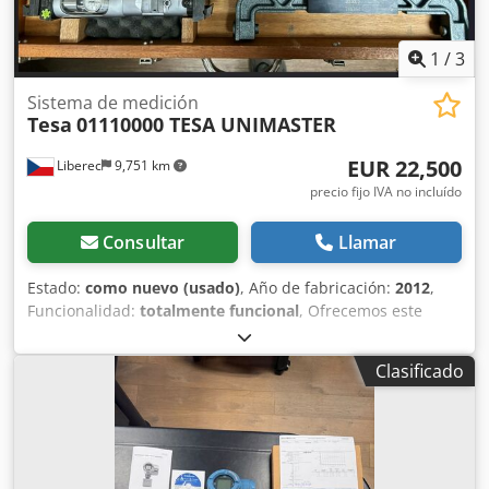
1
/
3
Sistema de medición
Tesa
01110000 TESA UNIMASTER
EUR 22,500
Liberec
9,751 km
precio fijo IVA no incluído
Consultar
Llamar
Estado:
como nuevo (usado)
, Año de fabricación:
2012
,
Funcionalidad:
totalmente funcional
, Ofrecemos este
sistema de medición TESA UNIMASTER, modelo 01110000,
nuevo, fabricado en 2012. Longitud de la barra de
Clasificado
extensión: 600 mm Longitud de la barra de extensión: 450
mm Longitud de la barra de extensión: 300 mm Longitud
de la barra de extensión: 150 mm Longitud de la barra de
extensión: 125 mm Longitud de la barra de extensión: 100
mm Longitud de la barra de extensión: 75 mm Longitud de