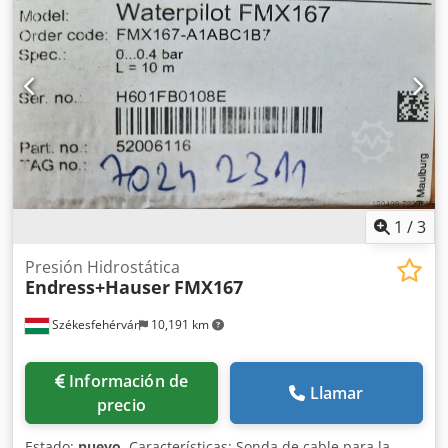
1
/
3
Presión Hidrostática
Endress+Hauser
FMX167
Székesfehérvár
10,191 km
Información de
Llamar
precio
Estado:
nuevo
, Características: Sonda de cable para la