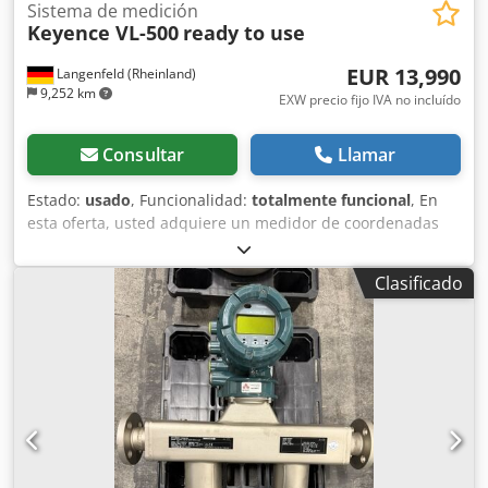
Sistema de medición
Keyence VL-500
ready to use
EUR 13,990
Langenfeld (Rheinland)
9,252 km
EXW precio fijo IVA no incluído
Consultar
Llamar
Estado:
usado
, Funcionalidad:
totalmente funcional
, En
esta oferta, usted adquiere un medidor de coordenadas
3D usado, modelo "Keyence VL-500". Objeto de la venta: 1x
Keyence VL-500 con el siguiente equipamiento: incluye
Clasificado
software incluye software adicional incluye ordenador
portátil para su uso incluye placa de calibración listo para
su uso inmediato Estado: Codpfx Asy Iaa Tsi Dsha Esta
oferta corresponde a un dispositivo usado que podría
presentar signos de uso (pequeños arañazos o
decoloraciones). El dispositivo ha sido probado y funciona
correctamente. Embalaje y envío: Puede venir a ver el
dispositivo durante nuestro horario de atención. ¡Por favor,
programe una cita! Ofrecemos embalaje resistente al