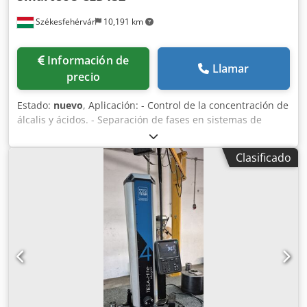
Székesfehérvár
10,191 km
Información de
Llamar
precio
Estado:
nuevo
, Aplicación: - Control de la concentración de
álcalis y ácidos. - Separación de fases en sistemas de
tuberías. - Supervisión y control de sistemas de limpieza
de botellas. - Supervisión de productos en cervecerías,
Clasificado
lecherías y la industria de bebidas. - Control de sistemas
CIP. Rango de medición: Chedpfx Aish Ruk Io Dsa 100
µS/cm - 2000 mS/cm Temperatura del proceso: máx. 140 °C
(máx. 30 min.) 284 °F (máx. 30 min.) Presión del proceso:
máx. 12 bar (90 °C) (174 psi (194 °F))