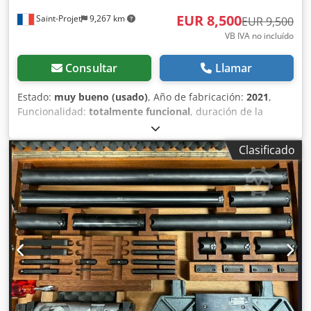
EUR 8,500
Saint-Projet
9,267 km
EUR 9,500
VB IVA no incluído
Consultar
Llamar
Estado:
muy bueno (usado)
, Año de fabricación:
2021
,
Funcionalidad:
totalmente funcional
, duración de la
garantía:
3 meses
, Este completo paquete de segunda
mano incluye: Csdpfjzgw Ipsx Ai Doha 1. Escáner Leica Blk
Clasificado
360, modelo 2021. 2. 3 baterías. 3. 1 cargador. 4. 1 trípode.
5. 1 bolsa de transporte. Se ha realizado la actualización
del firmware y se han descargado los datos de los
escaneos realizados a través de Wi-Fi y USB. ¡En muy
buenas condiciones! Garantía de 3 meses. Certificado de
calibración. 💥 8500 € (sin IVA) 💥 IVA recuperable.
Posibilidad de entrega en toda Europa.