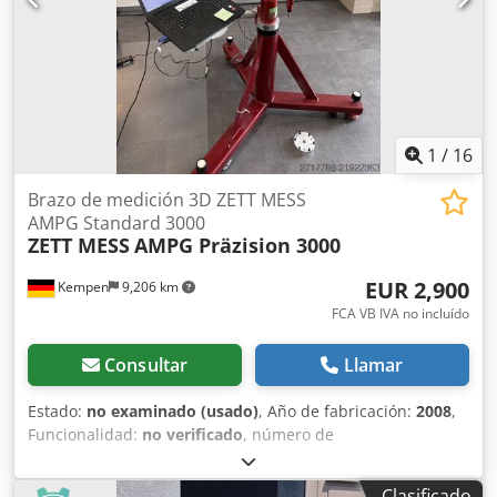
1
/
16
Brazo de medición 3D ZETT MESS
AMPG Standard 3000
ZETT MESS
AMPG Präzision 3000
EUR 2,900
Kempen
9,206 km
FCA VB IVA no incluído
Consultar
Llamar
Estado:
no examinado (usado)
, Año de fabricación:
2008
,
Funcionalidad:
no verificado
, número de
máquina/vehículo:
71257
, ● Estado: No revisado ●
Ubicación: 47906 Kempen ● Disponibilidad: según acuerdo
Clasificado