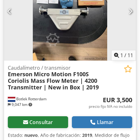
la barra de extensión: 50 mm Longitud de la barra de
extensión: 25 mm Si tiene alguna pregunta o necesita más
información, no dude en enviarnos un mensaje o
llamarnos. Chodpjzqc Nmefx Ai Dja
1
/
11
Caudalímetro / transmisor
Emerson
Micro Motion F100S
Coriolis Mass Flow Meter | 4200
Transmitter | New in Box | 2019
EUR 3,500
Botlek Rotterdam
9,047 km
precio fijo IVA no incluído
Consultar
Llamar
Estado:
nuevo
, Año de fabricación:
2019
, Medidor de flujo