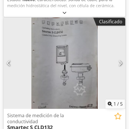
medición hidrostática del nivel, con célula de cerámica.
Chsdoh Rumbepfx Ai Doa Diámetro = 22 mm: Aplicaciones
generales, agua potable. Diámetro = 42 mm: Aplicaciones
Clasificado
en aguas residuales. Diámetro = 29 mm: Aplicaciones en
agua salada.
1
/
5
Sistema de medición de la
conductividad
Smartec
S CLD132