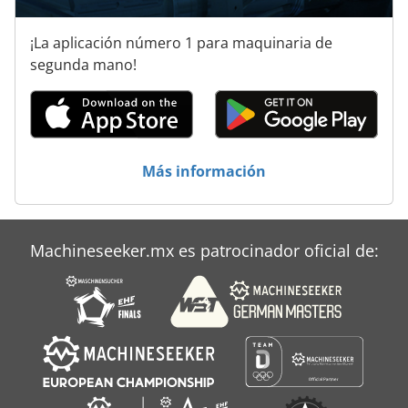
Tornillos De Extrusión
¡La aplicación número 1 para maquinaria de
Torno De Turncraft
segunda mano!
Trefiladora De Alambre
Tunel De Secado
Más información
Túnel De Encogimiento
Machineseeker.mx es patrocinador oficial de: