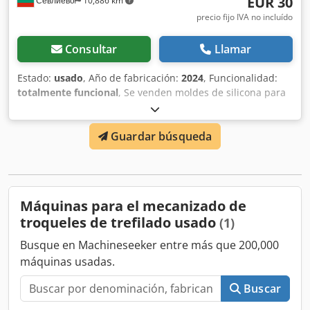
EUR 30
Севлиево
10,886 km
precio fijo IVA no incluído
Consultar
Llamar
Estado:
usado
, Año de fabricación:
2024
, Funcionalidad:
totalmente funcional
, Se venden moldes de silicona para
revestimiento de fachadas de cemento o yeso. Hay
disponibles aproximadamente 2,6 toneladas de moldes
Guardar búsqueda
para 15 tipos de piedra de revestimiento. El precio es de
30 € por kilogramo de molde de silicona, con un peso por
molde entre 2,00 y 9,00 kg. Los moldes fueron fabricados
entre 2020 y 2024 y están en perfecto estado para su uso.
Chsdoy Hwm Uspfx Aqqea
Máquinas para el mecanizado de
troqueles de trefilado usado
(1)
Busque en Machineseeker entre más que 200,000
máquinas usadas.
Buscar