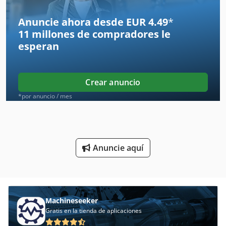
Herramientas De Torneado
Anuncie ahora desde EUR 4.49
*
11 millones de compradores
le
Herramientas De Torno
esperan
Línea De Trefilado
Máquina De Troquelado
Crear anuncio
Taladro De Engranaje
*por anuncio / mes
Taller De Coches
Taller De Cocina
Anuncie aquí
Tijeras De Excavadora
Tijeras De Guillotina
Tirada Del Taladro
Machineseeker
Gratis en la tienda de aplicaciones
Torneado De Copia