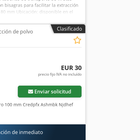
bisagras para facilitar la extracción
180 mm Ubicación: disponible en el
Clasificado
ción de polvo
EUR 30
precio fijo IVA no incluído
Pedir más fotos
Enviar solicitud
tro 100 mm Credpfx Ashmbk Njdhef
ación de inmediato