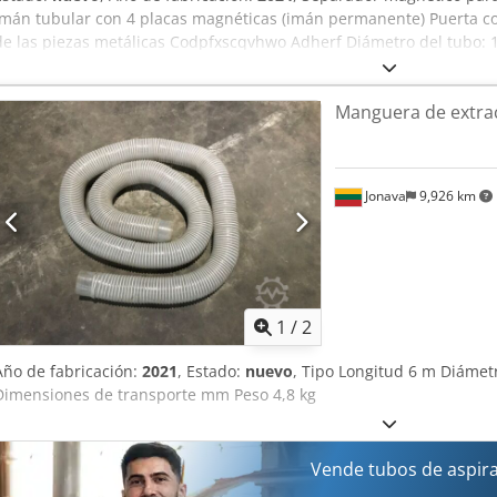
Imán tubular con 4 placas magnéticas (imán permanente) Puerta con 
de las piezas metálicas Codpfxscqvhwo Adherf Diámetro del tubo: 
almacén 54634 Bitburg - disponible de inmediato -
Manguera de extrac
Jonava
9,926 km
1
/
2
Año de fabricación:
2021
, Estado:
nuevo
, Tipo Longitud 6 m Diáme
Dimensiones de transporte mm Peso 4,8 kg
Vende tubos de aspir