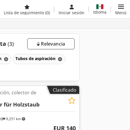
Idioma
Lista de seguimiento
(0)
Iniciar sesión
Menú
nta
(3)
Relevancia
ón
Tubos de aspiración
Clasificado
ión, colector de
 für Holzstaub
d)
9,251 km
EUR 140