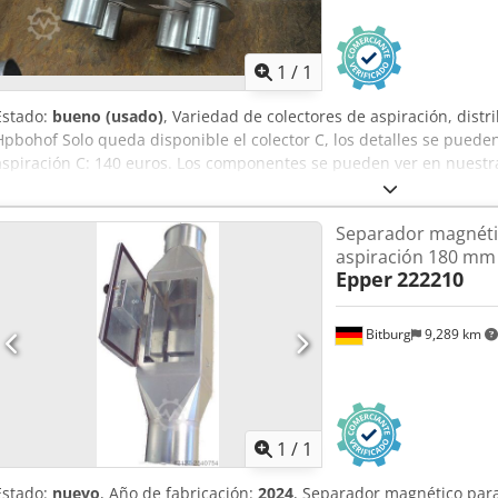
Pedir m
1
/
1
Estado:
bueno (usado)
, Variedad de colectores de aspiración, distr
Hpbohof Solo queda disponible el colector C, los detalles se pueden 
aspiración C: 140 euros. Los componentes se pueden ver en nuestra
únicamente máquinas que están listas para ser demostradas y que
consulte «otras ofertas de este proveedor».
Separador magnéti
aspiración 180 mm
Epper
222210
Bitburg
9,289 km
Pedir m
1
/
1
Estado:
nuevo
, Año de fabricación:
2024
, Separador magnético para