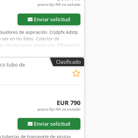
precio fijo IVA no incluído
ás fotos
Enviar solicitud
ibuidores de aspiración. Crjdpfx Adstp
ver en las fotos. Colector de
s instalaciones previa cita. Ofrecemos
 se encuentran en nuestro almacén;
Clasificado
co tubo de
EUR 790
precio fijo IVA no incluído
ás fotos
Enviar solicitud
 tuberías de transporte de virutas