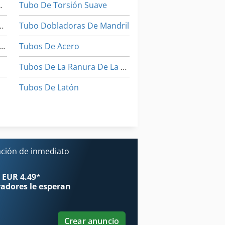
a De Tubos
Tubo De Torsión Suave
cionadora De Tubos
Tubo Dobladoras De Mandril
uinas Dobladoras De Tubo
Tubos De Acero
Tubos De La Ranura De La Bobina
Tubos De Latón
Tubos De Vacío
Tubos Intercambiadores De Calor
ación de inmediato
 EUR 4.49
*
radores
le esperan
Crear anuncio