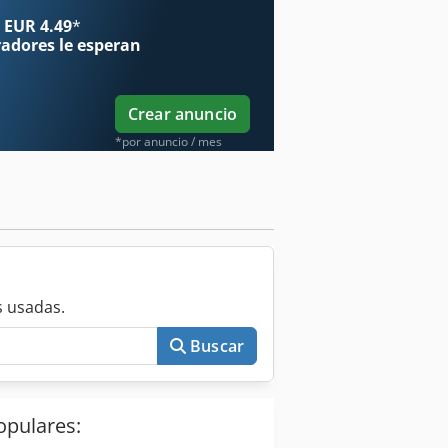
 EUR 4.49
*
radores
le esperan
Crear anuncio
*por anuncio / mes
 usadas.
Buscar
opulares: