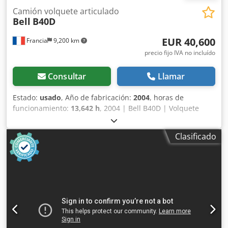
Camión volquete articulado
Bell
B40D
EUR 40,600
Francia
9,200 km
precio fijo IVA no incluído
Consultar
Llamar
Estado:
usado
, Año de fabricación:
2004
, horas de
funcionamiento:
13,642 h
, 2004 | Bell B40D | Volquete
articulado usado | 13642 horas | 962055 km 📍 Ubicación:
Francia 🚛 Entrega disponible en su destino; ¡utilice
Clasificado
nuestra calculadora de envío para estimar los costos de
transporte! 💰 Compre ahora por 40600 EUR o haga una
oferta. El pago se puede realizar al momento de la entrega
por una tarifa asequible (sujeto a aprobación)* 👷‍♂️
Inspeccionado por un experto independiente 57 puntos de
inspección, 56 aprobados ✅, 1 incompleto ℹ️, 0 gastos ⚠️ 📌
Comentario del inspector: La máquina está muy limpia, el
motor ha sido reacondicionado, en general, está en buen
estado, se han realizado muchas reparaciones, nuevo