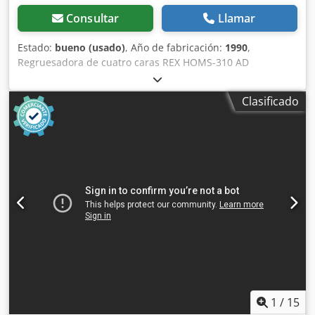
Consultar
Llamar
Estado:
bueno (usado)
, Año de fabricación:
1990
,
Regruesadora de cuatro caras REX HOMS-310 AD
Chodpfohikplsx Aiyea - Fabricación alemana - Año de
fabricación: 1990 - Para madera húmeda
Clasificado
ESPECIFICACIONES TÉCNICAS: - Ancho máximo de
regruesado: 310 mm - Altura de regruesado a dos caras:
300 mm - Altura de regruesado a cuatro caras: 100 mm -
Diámetro de los husillos: 35 mm - Potencia de los motores
de los ejes: 2 x 11 kW - Potencia del motor de los husillos: 2
x 7,5 kW - Velocidad de avance ajustable mediante
variador - Velocidad de avance: 6-36 m/min - Cuatro ejes
superiores de arrastre - Dos ejes inferiores de arrastre -
Cuatro rodillos auxiliares en la mesa - Freno - Longitud
mínima de la pieza: 600 mm Dimensiones de la máquina: -
Longitud: 290 cm - Ancho: 170 cm - Altura: 210 cm - Peso:
~3500 kg
1
/
15