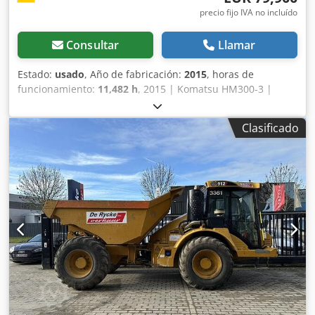
precio fijo IVA no incluído
Consultar
Llamar
Estado:
usado
, Año de fabricación:
2015
, horas de
funcionamiento:
11,482 h
, 2015 | Komatsu HM300-3 |
Dumper articulado de segunda mano | 11.482 horas 📍
Ubicación: Alemania Cedpfxex Twano Aiysha 🚛 ¡Envío
Clasificado
disponible a su destino! Utilice nuestra calculadora de
transporte para estimar los costes de envío. 💰 Cómpralo
ahora por 79.900 EUR o haz una oferta. Pago a la entrega
disponible por una tarifa asequible (sujeto a aprobación)*
👷‍♂️ Inspeccionado por un experto independiente 62 puntos
de inspección: 58 aprobados ✅ 1 imperfecto ℹ️ 3 incidencias
⚠️ 📌 Comentario del inspector: Capó del motor dañado, se
reemplazará. El daño de impacto también será reparado.
La máquina ha trabajado con cal, lo que puede generar un
desgaste adicional. 📄 ¿Quieres ver la inspección completa,
fotos adicionales o un vídeo? Consejo: La referencia "39844
Equippo" es habitual para buscar más detalles en línea. 💡
Por qué esta máquina y nuestro servicio destacan: ✔