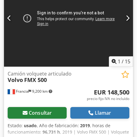
1
/
15
Camión volquete articulado
Volvo
FMX 500
EUR 148,500
Francia
9,200 km
precio fijo IVA no incluído
Consultar
Llamar
Estado:
usado
, Año de fabricación:
2019
, horas de
funcionamiento:
96,731 h
, 2019 | Volvo FMX 500 | Volquete