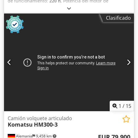
de funcionamiento:
220 h
, Potencia del motor de
combustión interna: 48 CV (35 kW) MMA: 2.700 kg Marca
del motor: Kubota Capacidad de elevación: 3.100 kg
Clasificado
Marcado CE: sí Número de serie: 2860612 ¡Máquinas en
venta! Visite nuestra web para ver una amplia variedad de
máquinas listas para la compra. Disponemos de más
opciones de las que aparecen online; llámenos o
escríbanos en cualquier momento. Todas nuestras
máquinas están totalmente revisadas y garantizadas para
su fiabilidad. ¿Necesita fotos? Sólo contáctenos y se las
enviaremos de inmediato. Cedpfezdx Ilox Aiysha Le
atendemos en neerlandés, inglés, francés, alemán,
español y ruso. Descubra nuestra amplia gama de
máquinas fiables.
1
/
15
Camión volquete articulado
Komatsu
HM300-3
EUR 79,900
Alemania
9,458 km