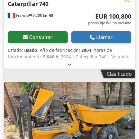
Caterpillar
740
EUR 100,800
Francia
9,200 km
precio fijo IVA no incluído
Consultar
Llamar
Estado:
usado
, Año de fabricación:
2004
, horas de
funcionamiento:
5,046 h
, 2004 | Caterpillar 740 | Volquete
articulado usado | 5046 horas | 5046 km 📍Ubicación:
Francia 🚛 Entrega disponible en su destino: ¡utilice
Clasificado
nuestra calculadora de envío para estimar los costes de
transporte! Chjdpozc Nmkjfx Aiysa 💰 Compre ahora por
100 800 EUR o haga una oferta. Pago al momento de la
entrega disponible por una tarifa asequible (sujeto a
aprobación)* 👷‍♂️ Inspeccionado por un experto
independiente 60 puntos de inspección, 55 aprobados ✅,
4 con deficiencias ℹ️, 1 requiere atención ⚠️ 📌 Comentario
del inspector: Buen estado general 📄 ¿Quiere ver la
inspección completa, fotos adicionales o un vídeo?
Consejo: La referencia "40833 Equippo" se utiliza