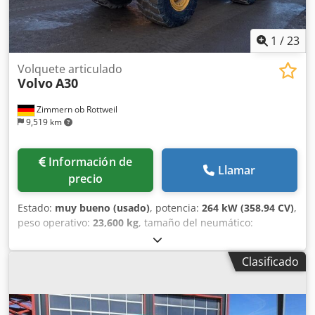
1
/
23
Volquete articulado
Volvo
A30
Zimmern ob Rottweil
9,519 km
Información de
Llamar
precio
Estado:
muy bueno (usado)
, potencia:
264 kW (358.94 CV)
,
peso operativo:
23,600 kg
, tamaño del neumático:
Bridgestone 30/65R25
, estado del neumático:
70 %
, Año
de fabricación:
2023
, horas de funcionamiento:
1,710 h
,
Clasificado
Equipamiento:
aire acondicionado
, VOLVO A30G Año de
fabricación: 2023 Horas de uso: 1.710 h Cabina cerrada
Aire acondicionado Cámara de marcha atrás Radio
Engrase centralizado Calefacción de la caja Puerta trasera