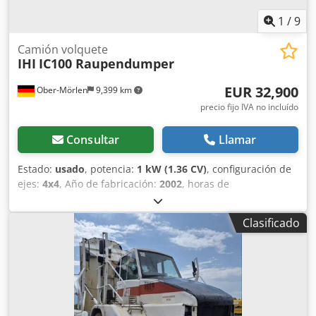
1
/
9
Camión volquete
IHI
IC100 Raupendumper
EUR 32,900
Ober-Mörlen
9,399 km
precio fijo IVA no incluído
Consultar
Llamar
Estado:
usado
, potencia:
1 kW (1.36 CV)
, configuración de
ejes:
4x4
, Año de fabricación:
2002
, horas de
funcionamiento:
7,818 h
, Equipamiento:
tracción a las
cuatro ruedas
, Peso en vacío: 1 kg Para más información,
Clasificado
contacte con Emal Jaweed. Dumper de orugas, marca IHI,
modelo: IC100, año de fabricación: 2002, horas de
funcionamiento: 7.818, longitud: 6.000 mm, anchura: 2.830
mm, altura: 2.350 mm, dimensiones de la superficie de
carga: longitud: 3.500 mm, anchura: 2.400 mm, altura: 450
mm, tren de rodaje sobre orugas con cadenas de goma,