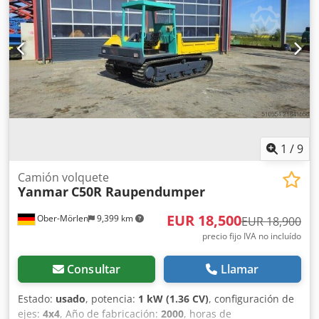
Codpfx Aijya U Unjyoha Neumáticos Bridgestone 30/65R25
aprox. 70% de vida útil Motor VOLVO D11M con 264 kW CE
Dimensiones para transporte L/A/H - 10,5 x 3 x 3,4 m Peso
operativo: 23,6 t.
1
/
9
Camión volquete
Yanmar
C50R Raupendumper
EUR 18,500
Ober-Mörlen
9,399 km
EUR 18,900
precio fijo IVA no incluído
Consultar
Llamar
Estado:
usado
, potencia:
1 kW (1.36 CV)
, configuración de
ejes:
4x4
, Año de fabricación:
2000
, horas de