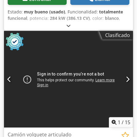
Estado:
muy bueno (usado)
, Funcionalidad:
totalmente
funcional
, potencia:
284 kW (386.13 CV)
, color:
blanco
,
peso máximo de la carga:
40,000 kg
, Año de fabricación:
2007
, número de máquina/vehículo:
CAT00735JB1N00920
,
Clasificado
la máquina está completamente funcional Chodpfx Aeylw
Nxoiysa
1
/
15
Camión volquete articulado