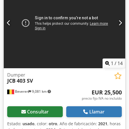
delantero: 2780 kg - Carga en el eje trasero: 1800 kg -
Potencia del motor: 24,8 kW (aprox. 33 CV) - Horas de
funcionamiento: 1289 h (muy poco uso) La venta se realiza
por encargo del propietario. Se puede concertar una visita
y recogida.
1
/
14
Dumper
JCB
403 SV
EUR 25,500
Beveren
9,081 km
precio fijo IVA no incluído
Consultar
Llamar
Estado:
usado
, color:
otro
, Año de fabricación:
2021
, horas