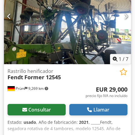
cerrado y sin mantenimiento Suspensión oscilante 3D 4
ruedas pivotantes por rotor Precio: 38.500,00 euros, neto
Ubicación: Prüm
1
/
7
Rastrillo henificador
Fendt
Former 12545
EUR 29,000
Prüm
9,269 km
precio fijo IVA no incluído
Consultar
Llamar
Estado:
usado
, Año de fabricación:
2021
, _____Fendt,
segadora rotativa de 4 tambores, modelo 12545. Año de
fabricación: 2021. Manejo mecánico. Sin sistema Isobus.