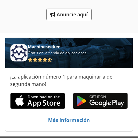
Tecnología De Iluminación
Anuncie aquí
Tecnología De La Superficie
Tecnología De Limpieza
Tecnología De Panadería
Machineseeker
Gratis en la tienda de aplicaciones
Tecnología De Siembra
Tip
¡La aplicación número 1 para maquinaria de
To H
segunda mano!
Transporte De
Técnicas De Cocina
Más información