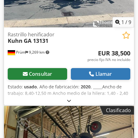
1
/
9
Rastrillo henificador
Kuhn
GA 13131
EUR 38,500
Prüm
9,269 km
precio fijo IVA no incluído
Consultar
Llamar
Estado:
usado
, Año de fabricación:
2020
, _____Ancho de
trabajo: 8,40-12,50 m Ancho medio de la hilera: 1,40 - 2,40
m Ancho de transporte: 3,00 m Longitud de transporte:
9,95 m Altura de transporte: 3,95 m Crodpfxov H Rw Uo Ah
Clasificado
Ief 1 Hilera central Número de rotores: 4 Diámetro del
rotor: 3,20 m Número de brazos con púas por rotor: 11 en
el rotor delantero, 12 en el rotor trasero / 4 púas dobles
por brazo Caja de cambios MASTERDRIVE GIII, de tipo