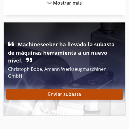
Mostrar más
Horno De Leña
Horno Industrial
Hsc 20 Linear
Máquinas Para
Machineseeker ha llevado la subasta
Parte Hidraulica
de máquinas herramienta a un nuevo
nivel.
Technica
Christoph Bobe, Amann Werkzeugmaschinen
Techo De Filigrana
GmbH
Techo De Libro
Enviar subasta
Tecnología De Almacenamiento
Tecnología De Compactación
Tecnología De Enfriamiento