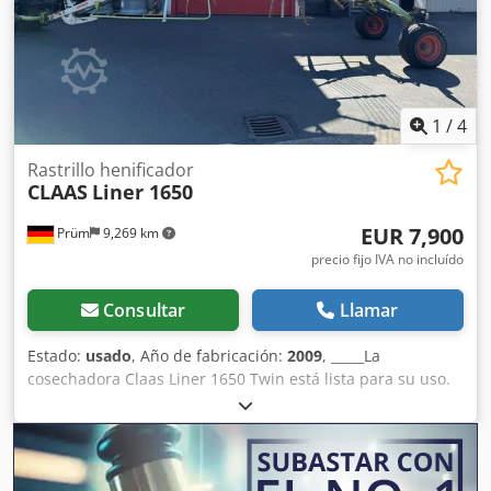
Ahszdmt Ns Ief Enganche de tres puntos, categoría 2
Dispositivo de seguimiento con cabeza pivotante
Amortiguador de vibraciones mecánico 1 distribuidor
hidráulico de simple efecto Potencia requerida en la toma
de fuerza: 22 kW / 30 CV Peso: aprox. 850 kg Ubicación:
54595 Prüm
1
/
4
Rastrillo henificador
CLAAS
Liner 1650
EUR 7,900
Prüm
9,269 km
precio fijo IVA no incluído
Consultar
Llamar
Estado:
usado
, Año de fabricación:
2009
, _____La
cosechadora Claas Liner 1650 Twin está lista para su uso.
Crjdpfxszp Angj Ah Iof Chasis de 6 ruedas. Precio: 7.900,00
euros, sin IVA. Ubicación: no especificada.