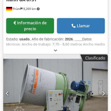
Prüm
9,269 km
Información de
Llamar
precio
Estado:
usado
, Año de fabricación:
2026
, _____Datos
técnicos: Ancho de trabajo: 7,70 - 8,60 metros Ancho medio
de la hilera: 1,40 - 2,30 metros Ancho de transporte: 2,99
metros Longitud de transporte: 6,57 metros Altura de
Clasificado
transporte: 3,99 metros con los brazos de los rastrillos
montados Hilera central Número de rotores: 2 Diámetro
del rotor: 3,65 metros Número de brazos de rastrillo por
rotor: 13 Número de púas dobles por brazo de rastrillo: 4
Brazos de rastrillo: no desmontables Tipo de transmisión:
transmisión MASTERDRIVE GIII, cerrada y sin
mantenimiento Adaptación al terreno: suspensión de tres
puntos 3D Número de ruedas por rotor: 4 Ajuste de la
altura de los rastrillos: mediante manivela (ajuste
hidráulico como equipo opcional) Neumáticos de los