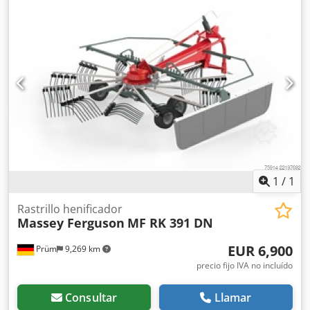
requerida aprox. kW/CV 30/41 Número de válvulas
hidráulicas necesarias 1x EW Velocidad de la toma de
fuerza RPM 540 Eje cardán con protección contra
sobrecarga (embrague de estrella) Perfil del eje cardán 1
3/8", 6 piezas Señales de advertencia de serie Iluminación:
accesorio opcional Peso aprox. kg 822 Crjdpfx Ahjzgqq Do
Isf Equipamiento especial: - Iluminación con LED Número
interno: 14392 Precio neto: 10.300,00 EUR Precio bruto:
12.257,00 EUR Ubicación: null
1
/
1
Rastrillo henificador
Massey Ferguson
MF RK 391 DN
EUR 6,900
Prüm
9,269 km
precio fijo IVA no incluído
Consultar
Llamar