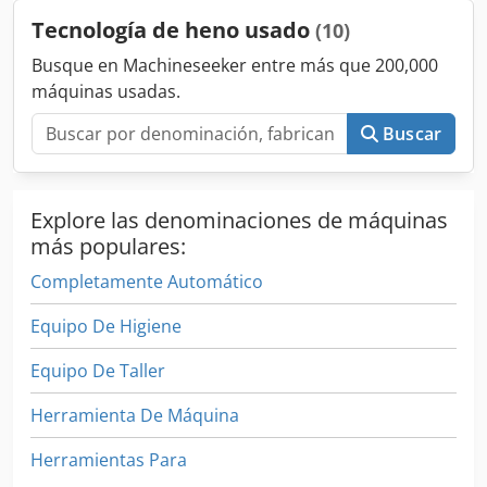
fracciones de producto de un tamaño menor, inserte un
Tecnología de heno usado
(10)
tamiz más fino, y viceversa. Datos técnicos de la
trituradora Cedpfx Aetnfuzsh Isrf Capacidad: 500 - 1200
Busque en Machineseeker entre más que 200,000
kg/h Fracción de trituración 10 - 35 mm Humedad de la
máquinas usadas.
materia prima
Buscar
Explore las denominaciones de máquinas
más populares:
Completamente Automático
Equipo De Higiene
Equipo De Taller
Herramienta De Máquina
Herramientas Para