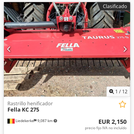
Clasificado
1
/
12
Rastrillo henificador
Fella
KC 275
EUR 2,150
Liedekerke
9,087 km
precio fijo IVA no incluído