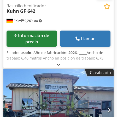
Rastrillo henificador
Kuhn
GF 642
Prüm
9,269 km
Información de
Llamar
precio
Estado:
usado
, Año de fabricación:
2026
, _____Ancho de
trabajo: 6,40 metros Ancho en posición de trabajo: 6,75
metros Número de rotores: 6 Número de brazos con púas
por rotor: 6 Ancho de transporte: 2,95 metros Altura de
Clasificado
transporte: 3,30 metros Ajuste en el borde del campo:
mediante la inclinación manual de las ruedas Deflector de
hierba sobre los brazos con púas Ajuste del ángulo de
dispersión: fijo Accionamiento de los rotores mediante
acoplamiento de dedos DIGIDRIVE, fabricado con acero
forjado y templado Velocidad de la toma de fuerza: 540
rpm Neumáticos de tipo "balón": 15x6.00-6 Rotor exterior
plegado hidráulicamente para el transporte Credpfx