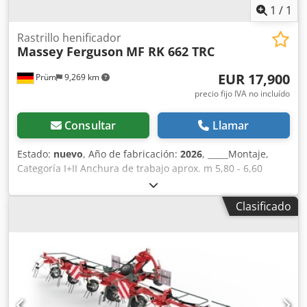
1
/
1
Rastrillo henificador
Massey Ferguson
MF RK 662 TRC
EUR 17,900
Prüm
9,269 km
precio fijo IVA no incluído
Consultar
Llamar
Estado:
nuevo
, Año de fabricación:
2026
, _____Montaje,
Categoría I+II Anchura de trabajo aprox. m 5,80 - 6,60
Anchura del rajo aprox. m 1,20 - 1,80 Anchura de
transporte aprox. m 2,75 Csdpezgqrbsfx Ah Iorf Altura de
Clasificado
transporte aprox. m (brazos de los rastrillos montados)
3,70 Altura de transporte aprox. m (brazos de los rastrillos
desmontados) 3,18 Longitud de transporte aprox. m 4,66
Diámetro del rotor m 2,74 Brazos de los rastrillos por rotor
10/10 Rastrillos dobles por brazo 4 Neumáticos del chasis
del rotor 3x 16/6.50-8 Neumáticos del chasis de transporte
10.0/75 - 15.3 Potencia requerida aprox. kW/CV 19/26