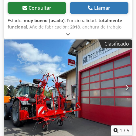
Consultar
Llamar
Estado:
muy bueno (usado)
, Funcionalidad:
totalmente
funcional
, Año de fabricación:
2018
, anchura de trabajo:
2,750 mm
, color:
rojo
, peso total:
398 kg
, altura total:
1,000
mm
, ancho total:
3,000 mm
, número de máquina/vehículo:
Clasificado
EFA00914
, Hooikneuzer (trituradora de heno): en estado
prácticamente nuevo, con muy poco uso hasta julio de
2026; se vende debido a la compra de una máquina
combinada de corte y trituración. Codpfjzq S Dtjx Ah Iorf
Siempre guardada en un lugar seco, limpia y engrasada
con regularidad. Rueda ajustable para controlar la
profundidad de los dientes. Trituración ajustable en 4
posiciones. Muy difícil de encontrar en segunda mano, y
mucho menos en estas excelentes condiciones. Todo está
en perfecto estado: neumáticos, dientes, piezas móviles,
chasis...
1
/
5