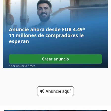
Engranaje De Máquinas
Envase De Ingrediente
Envases De Cartón
Anuncie ahora desde EUR 4.49
*
11 millones de compradores
le
Envoltura De Brazo Giratorio
esperan
Envolvedora De Película
Equilibrio De
Crear anuncio
Equipo De Extrusión
*por anuncio / mes
Equipos De Construccion
Escalas De Paquete
Anuncie aquí
Escariadores De
Espacio De Producción