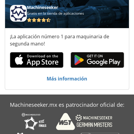
Excavadoras De Ruedas
Machineseeker
Gratis en la tienda de aplicaciones
Frente A La Diapositiva
Instrucciones De Programación
¡La aplicación número 1 para maquinaria de
Para Trabajar La Madera
segunda mano!
Punto De
Unidad Del Eje De
Más información
Áreas De Aplicación
Machineseeker.mx es patrocinador oficial de: