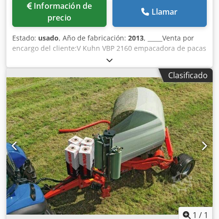
Información de
Llamar
precio
Estado:
usado
, Año de fabricación:
2013
, _____Venta por
encargo del cliente:V Kuhn VBP 2160 empacadora de pacas
redondasAño de fabricación: 201316.257 pacas23
cuchillasEnvolvedora 3DLa máquina fue completamente
Clasificado
revisada el pasado invierno:- nuevo rotor,- nuevo fondo de
corte,- nuevas correas sin fin (original Kuhn),- pickup con
rodamientos nuevos,- neumáticos en buen estado,- sin
mantenimiento pendiente.La empacadora está en un
estado impecable y lista para trabajar sin
reservas.Vendemos la combinación empacadora-
envolvedora por una nueva adquisición planificada.Venta
solo después de inspección.Sin garantía o
responsabilidad.Ubicación del almacén: no especificado
Cjdpoylrtfefx Aivjha
1
/
1