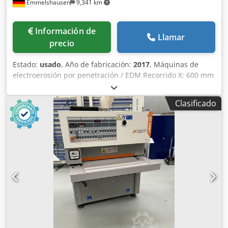
Emmelshausen
9,341 km
Información de
Llamar
precio
Estado:
usado
, Año de fabricación:
2017
, Máquinas de
electroerosión por penetración / EDM Recorrido X: 600 mm
Recorrido Y: 400 mm Recorrido Z: 450 mm Tamaño de
mesa X: 750 mm Tamaño de mesa Y: 600 mm máx. tamaño
Clasificado
de pieza X: 1040 mm máx. tamaño de pieza Y: 730 mm
máx. tamaño de pieza Z: 410 mm peso máx. del electrodo:
50 kg peso máx. de la pieza: 1600 kg Generador: 64
amperios Enfriador Depósito descendente Control
Charmilles Control Charmilles Crjdpfoym Rr Njx Acfsf
Mecanizado de precisión de moldes y herramientas
Generador integrado Sistema dieléctrico con refrigeración
Apta para fabricación de herramientas y moldes