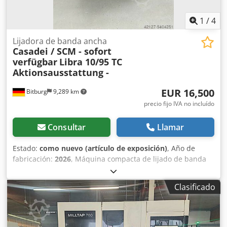
1
/
4
Lijadora de banda ancha
Casadei / SCM - sofort
verfügbar
Libra 10/95 TC
Aktionsausstattung -
EUR 16,500
Bitburg
9,289 km
precio fijo IVA no incluído
Consultar
Llamar
Estado:
como nuevo (artículo de exposición)
, Año de
fabricación:
2026
, Máquina compacta de lijado de banda
ancha con unidad de lijado combinada Equipamiento de
oferta: - Encendido y apagado del patín de lijado desde el
Clasificado
panel de control - Encendido y apagado del rodillo desde
el panel de control - Control electrónico Fox 500 KTR -
Extensión de mesa con 2 rodillos con entrada y salida -
Posicionamiento automático de la mesa con botón Número