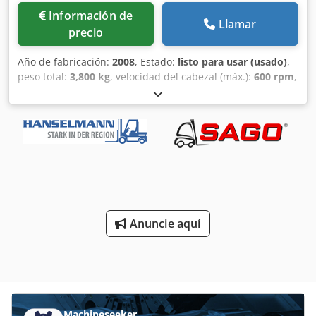
Información de
Llamar
precio
Año de fabricación:
2008
, Estado:
listo para usar (usado)
,
peso total:
3,800 kg
, velocidad del cabezal (máx.):
600 rpm
,
número de ejes:
5
, Esta rectificadora cilíndrica SAACKE
UWIF 5s se fabricó en 2008. Cuenta con una velocidad
máxima del husillo de 600 rpm y una potente potencia
pico del husillo de rectificado de 16 kW. La máquina
admite una gran variedad de tamaños de piezas de
trabajo, con un diámetro máximo de Ø 20 mm y una
capacidad de peso de 1 kg. Si desea obtener capacidades
de rectificado de alta calidad, considere la rectificadora
cilíndrica SAACKE UWIF que tenemos a la venta.
Anuncie aquí
Contáctenos para más detalles. • Eje A del portapiezas:
Accionamiento directo/motor de eje hueco; precisión de
indexación ±15"; posibilidades de indexación 1-999; error
de paso acumulado a 100 mm: 8 µm; velocidad máx. 600
rpm • Portaherramientas: ISO 50 • Manguito de sujeción
del juego del husillo: máx. 28 mm (con sujeción
automática: Ø20 mm) • Potencia nominal de
Machineseeker