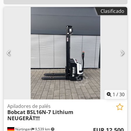
Clasificado
1
/
30
Apiladores de palés
Bobcat
BSL16N-7 Lithium
NEUGERÄT!!!
EUR 12,500
Nürtingen
9,539 km