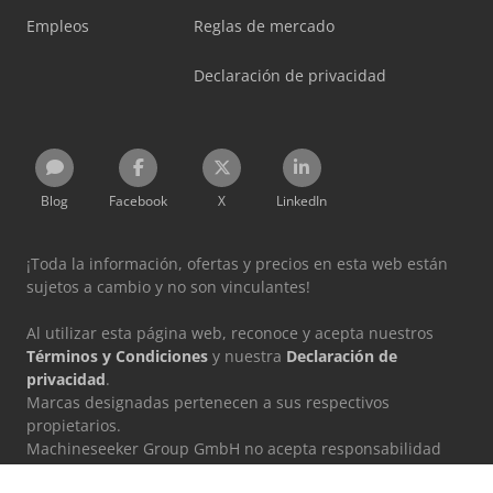
Empleos
Reglas de mercado
Declaración de privacidad
Blog
Facebook
X
LinkedIn
¡Toda la información, ofertas y precios en esta web están
sujetos a cambio y no son vinculantes!
Al utilizar esta página web, reconoce y acepta nuestros
Términos y Condiciones
y nuestra
Declaración de
privacidad
.
Marcas designadas pertenecen a sus respectivos
propietarios.
Machineseeker Group GmbH no acepta responsabilidad
alguna por el contenido de las páginas web enlazadas.