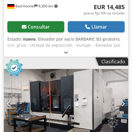
EUR 14,485
Bad Honnef
9,300 km
precio fijo IVA no incluído
Consultar
Llamar
Estado:
nuevo
, Elevador por vacío BARBARIC B3 giratorio,
incl. grúa - Unidad de exposición - Incluye: - Elevador por
vacío BARBARIC uniWood UWL 3, 150 kg Transporte vertical
y horizontal de tableros planos comerciales tableros
Clasificado
comerciales (tableros revestidos tableros de madera
natural) hasta un tamaño de tablero de 3.000 x 2.100 mm -
un rango de inclinación de 90° con mecanismo de
inclinación neumático - completa con polipasto y
dispositivos de seguridad correspondientes Cedpfx Asu R
Szaecfjrf dispositivos de seguridad (manómetro de vacío y
manual con dispositivo de seguridad mecánico) -
travesaño uniWood con 2 discos de aspiración Ø 270 mm
en un travesaño ajustable (longitud de la traviesa: 1.500
mm) Incluye: - Versión BARBARIC uniWood reforzada
opcional para tableros fácilmente permeables Capacidad
de carga: 250 kg con 2 discos de ventosa ovalados de 500 x