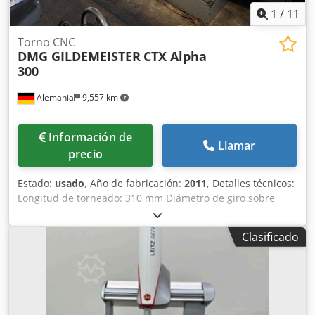
1
/
11
Torno CNC
DMG GILDEMEISTER
CTX Alpha
300
Alemania
9,557 km
Información de
Llamar
precio
Estado:
usado
, Año de fabricación:
2011
, Detalles técnicos:
Longitud de torneado: 310 mm Diámetro de giro sobre
bancada: 500 mm Diámetro de giro sobre carro
transversal: 290 mm Distancia entre puntos: 500 mm Eje X:
Clasificado
190 mm Eje Z: z1: 335 / z3: 370 mm Eje Y: 80 mm Velocidad
de giro: 6000 rpm Control: Heidenhain CNC Pilot 4290
Diámetro del orificio del husillo: 73 mm Diámetro de barra
pasante: 50 mm Torreta portaherramientas - número de
estaciones: 12 Portaherramientas: VDI 30 mm Avance