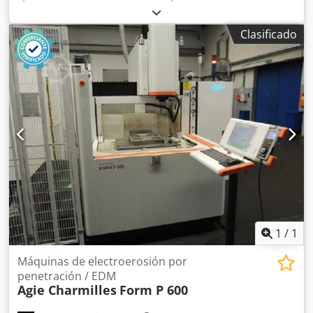
en el eje Z: 900 mm Sistema de control Heidenhain 530 Eje
B: +/- 110 ° Peso de la máquina: aproximadamente 25050
Clasificado
kg HSK63 Cedpfxey Sbl Sj Acforf Almacén para 30
herramientas 18000 rpm
1
/
1
Máquinas de electroerosión por
penetración / EDM
Agie Charmilles
Form P 600