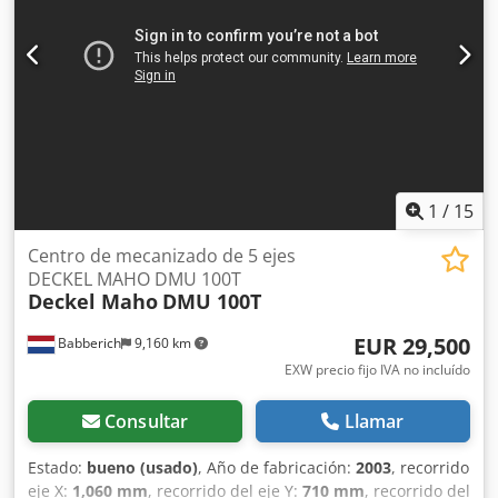
Finura de entrada 0,001 mm Mesa de trabajo: Superficie
de sujeción 1.000 x 600 mm Mesa redonda diámetro 600
mm Número de ranuras en T 8 / 1 Ranuras en T - ancho 14
H12 / 14 H7 Ranuras en T - distancia 63 mm carga máxima
de la mesa 350 kg Giratorio C: 360° Cambiador de
herramientas: Número de posiciones de herramientas 24
pos. diámetro máximo de la herramienta 80 mm diámetro
máx. de la herramienta con una caja vecina gratuita.
130mm longitud máxima de la herramienta 315 mm peso
1
/
15
máximo de la herramienta 8 kg Peso total máx. 100 kg.
Requisito de energía total 26 kVA Peso de la máquina
Centro de mecanizado de 5 ejes
aprox. 6,7 t Requisito de espacio aprox. 4,0 x 4,0 x 3,0 m
DECKEL MAHO DMU 100T
Deckel Maho
DMU 100T
Centro de mecanizado CNC universal TAPA MAHO - DMU
60 T Dwedpfx Akjvn Utcjzja - 5 ejes - cabezal de fresado
EUR 29,500
Babberich
9,160 km
giratorio controlado NC (eje B) - Mesa giratoria integrada
en mesa rígida (eje C)
EXW precio fijo IVA no incluído
Consultar
Llamar
Estado:
bueno (usado)
, Año de fabricación:
2003
, recorrido
eje X:
1,060 mm
, recorrido del eje Y:
710 mm
, recorrido del