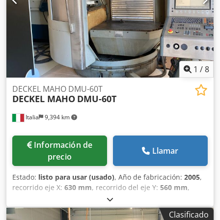
documentación Incluye vídeo demostrativo de funciones
disponible Peso de la máquina: 6.700 kg Dimensiones de la
máquina: 3.500x2.400x2.200 mm - Año de fabricación:
2001 - Documentación disponible: Sí - Marcado CE: Sí -
Certificado CE: No - Horas de funcionamiento: 26.266 -
Control: CNC - Marca del sistema de control: Heidenhain -
Número de ejes: 3 - Recorrido eje X [mm]: 630 - Recorrido
1
/
8
eje Y [mm]: 560 - Recorrido eje Z [mm]: 560 - Longitud de
la mesa [mm]: 1000 - Anchura de la mesa [mm]: 600 - Tipo
DECKEL MAHO DMU-60T
DECKEL MAHO
DMU-60T
de portaherramientas: SK40 - Velocidad máx. del husillo
[rpm]: 10.000 - Opciones: Refrigeración externa, almacén
Italia
9,394 km
de herramientas - Dimensiones para transporte: 3.500 mm
x 2.200 mm x 2.400 mm (largo x ancho x alto) - Peso para
transporte [kg]: 7.000 kg - Paquetes de transporte: 1
Información de
Información financiera IVA: El precio indicado es más IVA
Llamar
precio
IVA/Fiscalidad diferencial: IVA deducible para empresas
Entrega y recepción de maquinaria usada del sector
Estado:
listo para usar (usado)
, Año de fabricación:
2005
,
industrial disponibles en cualquier momento Lukas van
recorrido eje X:
630 mm
, recorrido del eje Y:
560 mm
,
Rossum
recorrido del eje Z:
560 mm
, altura total:
2,500 mm
, carga
de la mesa:
400 kg
, velocidad del cabezal (máx.):
18,000
Clasificado
rpm
, número de ejes:
4
, Esta DECKEL MAHO DMU-60T de 4