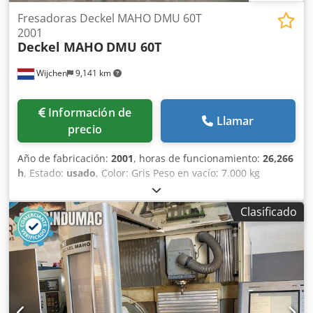
Fresadoras Deckel MAHO DMU 60T
2001
Deckel MAHO
DMU 60T
Wijchen
9,141 km
Información de
Llamar
precio
Año de fabricación:
2001
, horas de funcionamiento:
26,266
h
, Estado:
usado
, Color: Gris Peso en vacío: 7.000 kg
Dimensiones (L x A x H): 350 x 220 x 240 cm Precio: A
consultar Fresadora para metal Modelo: CNC Fabricante:
Clasificado
DMG / Deckel MAHO Tipo: DMU60T Año de fabricación:
2001 Control: Heidenhain Horas de trabajo: 26.266
Dwjdpoywt Nysfx Akzsa Área de trabajo: 630x560x560 mm
Velocidad del husillo: 10.000 rpm Dimensiones de la mesa:
1000x600 mm Portaherramientas: ISO40 Peso máximo de
trabajo: 400 kg Incluye unidad de filtrado Interlit SK200-
760 Incluye contenedor para herramientas Incluye