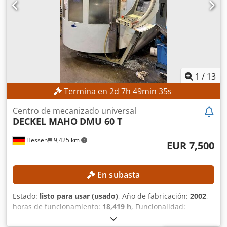
1
/
13
Termina en
2
d
7
h
49
min
33
s
Centro de mecanizado universal
DECKEL MAHO
DMU 60 T
Hessen
9,425 km
EUR 7,500
En subasta
Estado:
listo para usar (usado)
, Año de fabricación:
2002
,
horas de funcionamiento:
18,419 h
, Funcionalidad:
totalmente funcional
, recorrido eje X:
630 mm
, recorrido