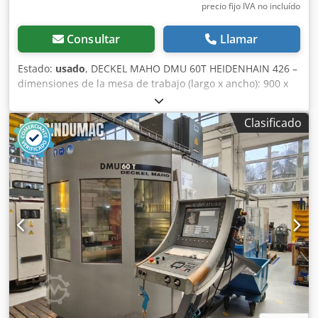
ha sido recopilada a nuestro leal saber y entender y, en la
precio fijo IVA no incluído
medida de lo posible, proviene del fabricante. Los datos se
proporcionan de buena fe, pero no se puede garantizar su
Consultar
Llamar
precisión. Por lo tanto, no constituyen representación ni
condiciones contractuales. Le recomendamos comprobar
Estado:
usado
, DECKEL MAHO DMU 60T HEIDENHAIN 426 –
todos los detalles importantes.
dimensiones de la mesa de trabajo (largo x ancho): 900 x
500 mm – carga de la mesa: 350 kg Dedjwg Df Dspfx
Akzewa – avances máximos en los ejes X/Y/Z: 600/525/500
Clasificado
mm