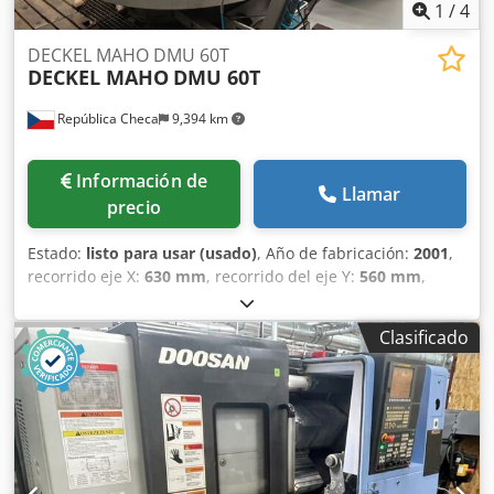
1
/
4
DECKEL MAHO DMU 60T
DECKEL MAHO
DMU 60T
República Checa
9,394 km
Información de
Llamar
precio
Estado:
listo para usar (usado)
, Año de fabricación:
2001
,
recorrido eje X:
630 mm
, recorrido del eje Y:
560 mm
,
recorrido del eje Z:
560 mm
, fabricante de controles:
HEIDENHAIN
, velocidad del cabezal (máx.):
12,000 rpm
,
Clasificado
número de ejes:
5
, Esta DECKEL MAHO DMU 60T de 5 ejes
se fabricó en 2001. Cuenta con un recorrido del eje X de
630 mm, un recorrido del eje Y de 560 mm y un recorrido
del eje Z de 560 mm. La máquina incluye una mesa de
1000 x 600 mm y un almacén de herramientas con 2x12
posiciones. Si está buscando obtener capacidades de
mecanizado de alta calidad, considere el centro de