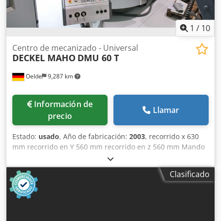
hidráulica/mecánica - Transportador de virutas con
separador (transportador de tornillo) - Divisor autónomo Ø
300 mm con panel de mando manual para eje B
1
/
10
inclinación de la mesa -10° / +95° y eje C rotación de la
mesa 360° (no interpolable, seleccionable eléctricamente a
Centro de mecanizado - Universal
DECKEL MAHO
DMU 60 T
través del mando manual Nikken) - Sistema de
refrigeración 8 m³/h (dimensiones: L: 1,1 x A: 0,54 x H: 1,2
Oelde
9,287 km
m) - Mando manual - 24 posiciones de herramienta, de las
cuales los portaherramientas 1/6/7/18/21 están dañados -
Husillo inclinable manualmente desde el eje Y de -10° a
Información de
90° - Plato divisor "mesa rotativa" programable por
Llamar
precio
separado (externo), rango de inclinación manual 0-90°,
control propio ID
Estado:
usado
, Año de fabricación:
2003
, recorrido x 630
mm recorrido en Y 560 mm recorrido en z 560 mm Mando
iTNC 530 Heidenhain Husillo principal: Rango de velocidad
- husillo principal 20 - 12.000 min/-1 Potencia motriz -
Clasificado
husillo principal 15 / 10 kW Par máximo 125 Nm
Portaherramientas MAS BT 40 orientable B: 103°
Alimentar: Velocidad de avance 20 - 10.000 mm/min
Marcha rápida eje X 26 m/min Marcha rápida eje Y 26
m/min Marcha rápida eje Z 20 m/min Resolución 0,001 mm