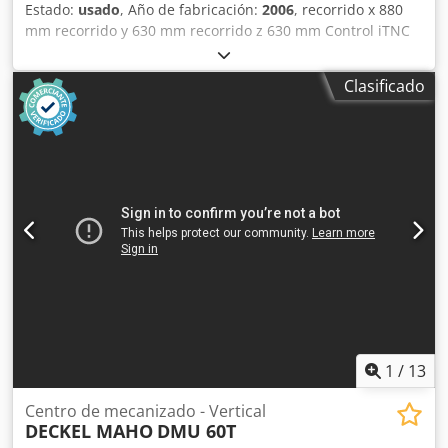
Estado:
usado
, Año de fabricación:
2006
, recorrido x 880
mm recorrido y 630 mm recorrido z 630 mm Control iTNC
530 Heidenhain Rango de velocidad - husillo principal
máx. 18.000 rpm Potencia del husillo principal 28 / 19 kW
Clasificado
Par máximo 121 Nm Portaherramientas HSK-A 63 giratorio
en B: +30° / -120° Superficie de amarre de la mesa Ø 700 /
1.250 x 700 mm Carga máxima de la mesa 650 kg giratorio
en C: 360° Número de posiciones de herramientas 2x16
pos. Portaherramientas HSK-A 63 diámetro máximo de
herramienta 80 mm diámetro máximo de herramienta con
bolsillos adyacentes libres 130 mm peso máximo de
herramienta 8,0 kg longitud máxima de herramienta 315
mm Velocidad máxima de avance 30.000 mm/min Rápido
30 m/min Consumo total de energía 48 kVA Peso
aproximado de la máquina 14,0 t Espacio requerido aprox.
4,5 x 4,0 x 2,6 m Centro de mecanizado CNC universal de 5
ejes DECKEL MAHO - DMU 80 monoBLOCK Djdpfx
Aoyackdokzswa - Mesa rotatoria NC (eje C) integrada en
1
/
13
mesa fija - Cabezal de fresado basculante (eje B)
Centro de mecanizado - Vertical
DECKEL MAHO
DMU 60T