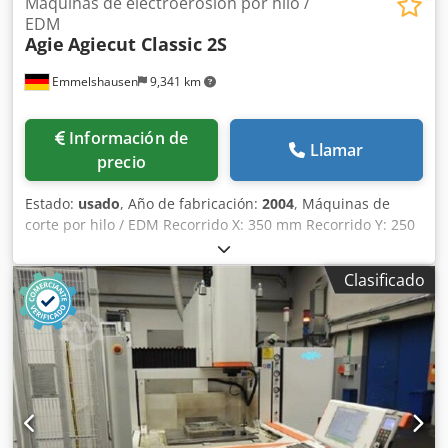
Máquinas de electroerosión por hilo /
EDM
Agie
Agiecut Classic 2S
Emmelshausen
9,341 km
Información de
Llamar
precio
Estado:
usado
, Año de fabricación:
2004
, Máquinas de
corte por hilo / EDM Recorrido X: 350 mm Recorrido Y: 250
mm Recorrido Z: 256 mm Chjdjwf I Imopfx Angoa Máx.
Tamaño de la pieza de trabajo X: 750 mm Máx. Tamaño de
Clasificado
la pieza de trabajo Y: 550 mm Máx. Tamaño de la pieza de
trabajo Z: 250 mm Máx. peso de la pieza de trabajo: 200 kg
Corte en baño maría enfriador La máquina fue revisada
anualmente por el fabricante.