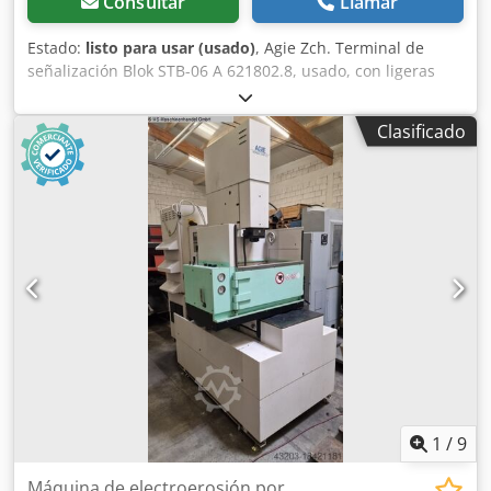
Consultar
Llamar
Estado:
listo para usar (usado)
, Agie Zch. Terminal de
señalización Blok STB-06 A 621802.8, usado, con ligeras
señales de uso, 100 % funcional. Chedji D Ty Sopfx Angsa
Clasificado
1
/
9
Máquina de electroerosión por