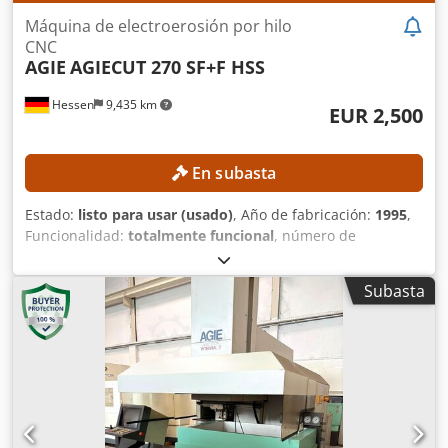
Máquina de electroerosión por hilo
CNC
AGIE
AGIECUT 270 SF+F HSS
Hessen
9,435 km
EUR 2,500
En subasta
Estado:
listo para usar (usado)
, Año de fabricación:
1995
,
Funcionalidad:
totalmente funcional
, número de
máquina/vehículo:
193.006
, recorrido eje X:
350 mm
,
recorrido del eje Y:
250 mm
, recorrido del eje Z:
256 mm
,
Subasta
Diámetro del alambre (máx.):
0.33 mm
, modelo de
controlador:
AGIEVISION / AGIE HSS-Steuerung
, Sin precio
mínimo: ¡venta garantizada al precio más alto!
ESPECIFICACIONES TÉCNICAS Recorrido del eje X: 350 mm
Recorrido del eje Y: 250 mm Recorrido del eje Z: 256 mm
Recorrido de los ejes U/V: ±70 mm Resolución de
posicionamiento: 0,0001 mm Precisión de posicionamiento:
aprox. ±3 µm Datos de mecanizado Máx. conicidad: 30° a