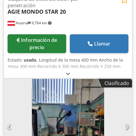
penetración
AGIE
MONDO STAR 20
Austria
9,764 km
Información de
Llamar
precio
Estado:
usado
, Longitud de la mesa 400 mm Ancho de la
mesa 300 mm Recorrido X 300 mm Recorrido Y 250 mm
Recorrido Z 250 mm Codpfx Ajvwgq Sjngeha Peso de la
máquina aprox. 1,2 t Dimensiones de espacio aprox. 2000
Clasificado
x 1200 x 2500 mm La máquina se entrega con un
equipamiento muy completo