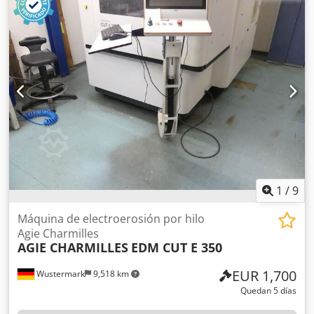
máx. tamaño de pieza Z: 410 mm peso máx. del electrodo:
50 kg peso máx. de la pieza: 1600 kg Generador: 64
amperios Enfriador Depósito descendente Control
Charmilles Control Charmilles Mecanizado de precisión de
moldes y herramientas Csdeym Rr Nopfx Angeha
Generador integrado Sistema dieléctrico con refrigeración
Apta para fabricación de herramientas y moldes
1
/
9
Máquina de electroerosión por hilo
Agie Charmilles
AGIE CHARMILLES
EDM CUT E 350
EUR 1,700
Wustermark
9,518 km
Quedan 5 días