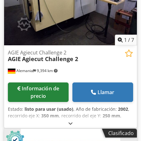
1
/
7
AGIE Agiecut Challenge 2
AGIE
Agiecut Challenge 2
Alemania
9,394 km
Información de
Llamar
precio
Estado:
listo para usar (usado)
, Año de fabricación:
2002
,
recorrido eje X:
350 mm
, recorrido del eje Y:
250 mm
,
recorrido del eje Z:
256 mm
, Diámetro del alambre (máx.):
0.33 mm
, peso total:
3,600 kg
, número de ejes:
5
, diámetro
Clasificado
del alambre (min.):
0.1 mm
, Esta máquina de