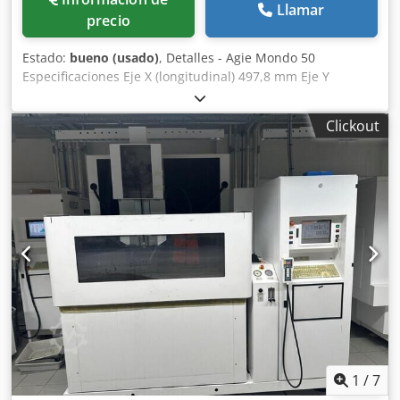
Llamar
precio
Estado:
bueno (usado)
, Detalles - Agie Mondo 50
Especificaciones Eje X (longitudinal) 497,8 mm Eje Y
(transversal) 348 mm Chodpfx Aezkcf Isngea Eje Z (vertical)
348 mm Longitud de la cuba 1018,5 mm Ancho de la cuba
Clickout
678,2 mm Altura de la cuba 398,8 mm Tipo Tipo de CNC
AGIE FUTURA IV Longitud de la mesa 749,3 mm Ancho de la
mesa 548,6 mm Longitud máxima de la pieza 858,5 mm
Ancho máximo de la pieza 647,7 mm Altura máxima de la
pieza 315 mm Peso máximo de la pieza 499,1 kg Corriente
máxima del generador 64 A ----- Dimensiones (largo x
ancho x alto) 1549,4 × 1955,8 × 2336,8 Peso 2131,1 kg
*Opciones instaladas de fábrica - Placa 2* Opción Ref.
B.M. ¿Para qué sirve? CAPACITANCIA OPCIONAL U05.629.7
Detección más precisa del inicio del proceso. Mejor estado
de la superficie. MÓDULO DE E/S U05.759.2 Módulo de
entradas/salidas para la automatización.
INTERCAMBIADOR DE CALOR U06.126.3 Intercambiador de
agua/aceite para estabilizar el dieléctrico. Importante.
1
/
7
GRUPO FILTRO/REGULADOR/LUBRICADOR U05.316.1 Grupo