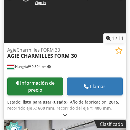
1
/
11
AgieCharmilles FORM 30
AGIE CHARMILLES
FORM 30
Hungría
9,394 km
Información de
Llamar
precio
Estado:
listo para usar (usado)
, Año de fabricación:
2015
,
recorrido eje X:
600 mm
, recorrido del eje Y:
400 mm
,
recorrido del eje Z:
400 mm
, número de ejes:
4
, Esta
máquina de electroerosión por penetración AgieCharmilles
Clasificado
FORM 30 de 4 ejes se fabricó en 2015. Cuenta con un