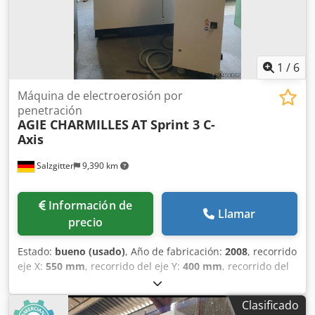
1
/
6
Máquina de electroerosión por
penetración
AGIE CHARMILLES
AT Sprint 3 C-
Axis
Salzgitter
9,390 km
Información de
Llamar
precio
Estado:
bueno (usado)
, Año de fabricación:
2008
, recorrido
eje X:
550 mm
, recorrido del eje Y:
400 mm
, recorrido del
eje Z:
350 mm
, altura total:
2,200 mm
, ancho total:
1,900
mm
, longitud total:
1,800 mm
, ancho de la mesa:
650 mm
,
Clasificado
longitud de la mesa:
850 mm
, Máquina de electroerosión