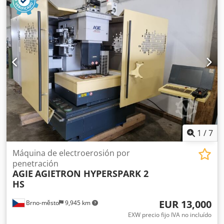
recorrido del eje X de 600 mm, recorrido del eje Y de 400
mm y recorrido del eje Z de 400 mm. Si está buscando
obtener capacidades de troquelado de alta calidad,
considere la máquina AgieCharmilles FORM 30 que
tenemos a la venta. Contacte con nosotros para más
detalles. Codpfx Ansy T R D Hegoha
1
/
7
Máquina de electroerosión por
penetración
AGIE
AGIETRON HYPERSPARK 2
HS
EUR 13,000
Brno-město
9,945 km
EXW precio fijo IVA no incluído