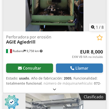
1
/
8
Perforadora por erosión
AGIE
Agiedrill
EUR 8,000
Rudiano
9,758 km
EXW VB IVA no incluído
Consultar
Llamar
Estado:
usado
, Año de fabricación:
2005
, Funcionalidad:
totalmente funcional
, número de máquina/vehículo:
072-
003
, peso de la pieza (máx.):
300 kg
, recorrido eje X:
300
mm
, recorrido del eje Y:
200 mm
, recorrido del eje Z:
300
Clasificado
mm
, altura total:
1,940 mm
, longitud total:
1,340 mm
,
ancho total:
900 mm
, tipo de corriente de entrada:
trifásico
, peso total:
910 kg
, longitud de la mesa:
400 mm
,