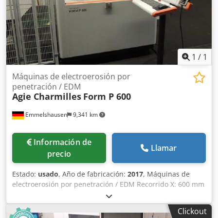
1
/
1
Máquinas de electroerosión por
penetración / EDM
Agie Charmilles
Form P 600
Emmelshausen
9,341 km
Información de
Llamar
precio
Estado:
usado
, Año de fabricación:
2017
, Máquinas de
electroerosión por penetración / EDM Recorrido X: 600 mm
Recorrido Y: 400 mm Recorrido Z: 450 mm Tamaño de
mesa X: 750 mm Tamaño de mesa Y: 600 mm máx. tamaño
Clickout
de pieza X: 1040 mm máx. tamaño de pieza Y: 730 mm