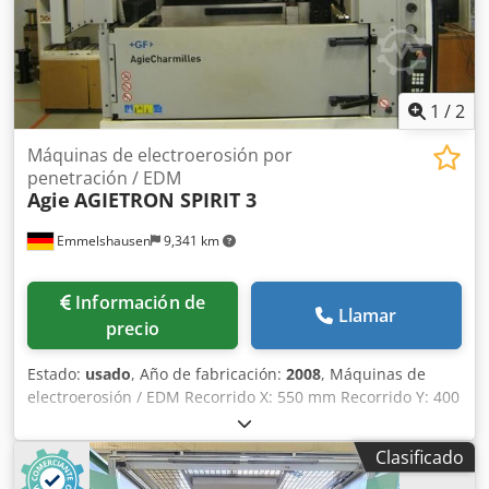
1
/
2
Máquinas de electroerosión por
penetración / EDM
Agie
AGIETRON SPIRIT 3
Emmelshausen
9,341 km
Información de
Llamar
precio
Estado:
usado
, Año de fabricación:
2008
, Máquinas de
electroerosión / EDM Recorrido X: 550 mm Recorrido Y: 400
mm Recorrido Z: 350 mm Tamaño de la mesa X: 700 mm
Tamaño de la mesa Y: 500 mm Cedpfsw Ektfjx Angsha Peso
Clasificado
máximo del electrodo: 80 kg Peso máximo de la pieza: 1000
kg Cambiador de herramientas: 5 posiciones Refrigerador