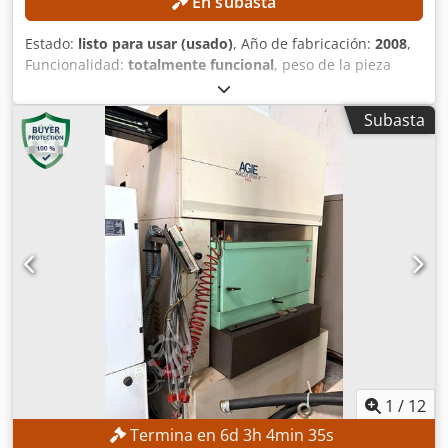
En subasta
Estado:
listo para usar (usado)
, Año de fabricación:
2008
,
Funcionalidad:
totalmente funcional
, peso de la pieza
(máx.):
750 kg
, recorrido eje X:
350 mm
, recorrido del eje Y:
220 mm
, recorrido del eje Z:
220 mm
, Diámetro del
Subasta
alambre (máx.):
0.3 mm
, Sin precio mínimo: ¡venta
garantizada al mejor postor! DETALLES TÉCNICOS
Recorrido del eje X: 350 mm Recorrido del eje Y: 220 mm
Recorrido del eje Z: 220 mm Dimensiones máximas de la
pieza de trabajo: 1.000 × 550 × 220 mm Peso máximo de la
pieza de trabajo: 750 kg Conicidad máxima: ±45° / 220 mm
Conicidad estándar: 30° Diámetro del hilo: 0,1–0,3 mm
Velocidad de corte: 300 mm²/min DETALLES DE LA
MÁQUINA Chedpfxozlnrcj Angja Control CNC: control de
multiprocesador para PC Precisión y acabado Rugosidad
superficial Ra: mín. 0,22 µm Resolución de medición: 0,05
µm EQUIPAMIENTO Windows XP Pantalla táctil
1
/
12
Termina en
6
d
3
h
4
min
34
s