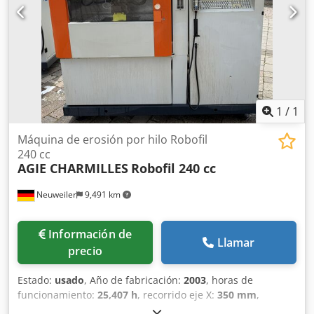
1
/
1
Máquina de erosión por hilo Robofil
240 cc
AGIE CHARMILLES
Robofil 240 cc
Neuweiler
9,491 km
Información de
Llamar
precio
Estado:
usado
, Año de fabricación:
2003
, horas de
funcionamiento:
25,407 h
, recorrido eje X:
350 mm
,
recorrido del eje Y:
220 mm
, recorrido del eje Z:
220 mm
,