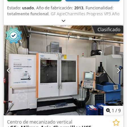
Estado:
usado
, Año de fabricación:
2013
, Funcionalidad:
totalmente funcional
, GF AgieCharmilles Progress VP3 Año
de fabricación: 2013 Recorridos: X = 500 mm, Y = 350 mm,
Z = 426 mm Chjdpfxezcdtxe Angea Recorridos en los ejes
Clasificado
U/V: +/- 70 mm Conicidad máxima: 30° a una altura de 100
mm Diámetros de hilo disponibles: 0,15 – 0,33 mm
Máquina de corte por hilo con baño de agua y enhebrado
automático del hilo.
1
/
9
Centro de mecanizado vertical