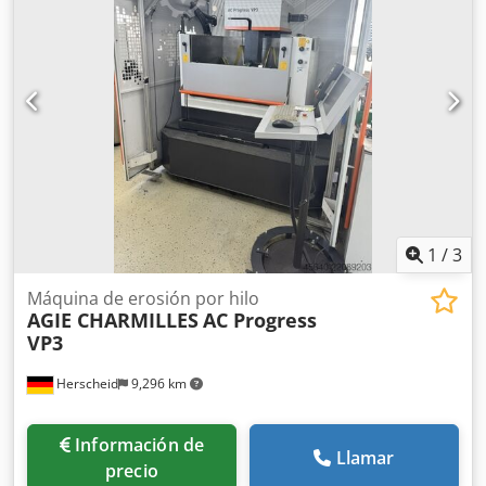
altura de la mesa:
300 mm
, tensión de entrada:
400 V
,
capacidad del depósito:
20 l
, frecuencia de entrada:
50 Hz
,
corriente de entrada:
30 A
, Equipamiento:
documentación
/ manual
, Incluye accesorios: juego de pinzas de 1 mm
hasta 4 mm. Cjdpfxozr D Dnj Angoha
1
/
3
Máquina de erosión por hilo
AGIE CHARMILLES
AC Progress
VP3
Herscheid
9,296 km
Información de
Llamar
precio