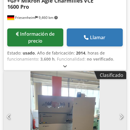
+GF+ Mikron Agie Charmilles
VCE
1600 Pro
Friesenheim
9,460 km
Información de
Llamar
precio
Estado:
usado
, Año de fabricación:
2014
, horas de
funcionamiento:
3,600 h
, Funcionalidad:
no verificado
,
Agie Charmilles / Mikron VCE 1600 Pro, centro de
mecanizado CNC Fabricante: Chjdpfx Aezmh Nqjngja
Clasificado
Modelo: VCE 1600 Pro Año de fabricación: 2014 Horas de
funcionamiento: ver fotos Información adicional disponible
bajo petición.