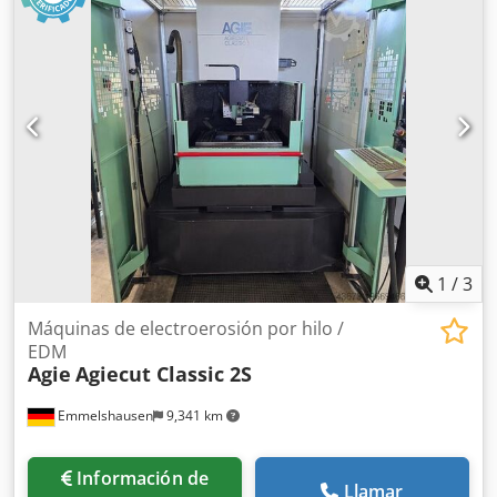
Eje C
1
/
3
Máquinas de electroerosión por hilo /
EDM
Agie
Agiecut Classic 2S
Emmelshausen
9,341 km
Información de
Llamar