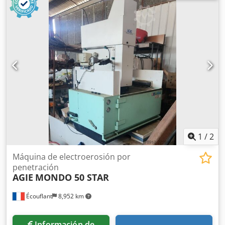
por penetración con eje C. Cedpjzqd Rrefx Angoha
1
/
2
Máquina de electroerosión por
penetración
AGIE
MONDO 50 STAR
Écouflant
8,952 km
Información de