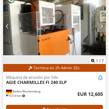
1
/
7
Termina en
2
h
44
min
34
s
Máquina de erosión por hilo
AGIE CHARMILLES
FI 240 SLP
Baden-Württemberg
EUR 12,605
9,510 km