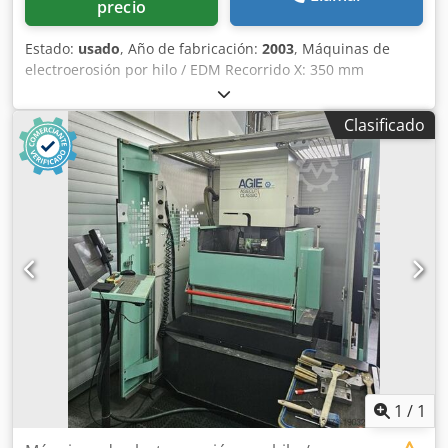
precio
Estado:
usado
, Año de fabricación:
2003
, Máquinas de
electroerosión por hilo / EDM Recorrido X: 350 mm
Recorrido Y: 250 mm Recorrido Z: 256 mm Csdpow Ekr Isfx
Angeha Dimensiones máximas de la pieza X: 750 mm
Clasificado
Dimensiones máximas de la pieza Y: 550 mm Dimensiones
máximas de la pieza Z: 250 mm Peso máximo de la pieza:
450 kg con guiado automático del hilo
1
/
1