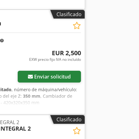
Clasificado
u
EUR 2,500
EXW precio fijo IVA no incluído
Pedir más fotos
Enviar solicitud
itado
, número de máquina/vehículo:
o del eje Z:
350 mm
, Cambiador de
a - 420x320x350 mm
Clasificado
TEGRAL 2
INTEGRAL 2