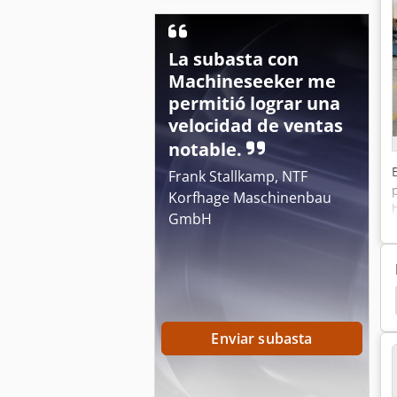
La subasta con
Machineseeker me
permitió lograr una
velocidad de ventas
notable.
Frank Stallkamp, NTF
Korfhage Maschinenbau
GmbH
oerosion
Charmilles
Agie Charmilles
Agie
Enviar subasta