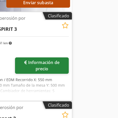
Enviar subasta
Clasificado
oerosión por
PIRIT 3
41 km
Pedir más fotos
Información de
precio
ón / EDM Recorrido X: 550 mm
700 mm Tamaño de la mesa Y: 500 mm
g Cambiador de herramientas: 5
Clasificado
erosión por