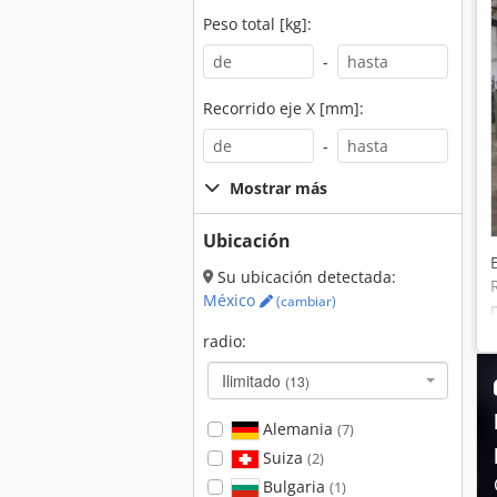
Peso total [kg]:
-
Recorrido eje X [mm]:
-
Mostrar más
Ubicación
Su ubicación detectada:
México
(cambiar)
radio:
Ilimitado
(13)
Alemania
(7)
Suiza
(2)
Bulgaria
(1)