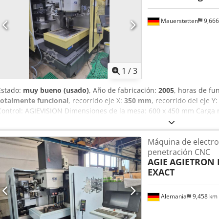
Mauerstetten
9,66
1
/
3
Estado:
muy bueno (usado)
, Año de fabricación:
2005
, horas de f
totalmente funcional
, recorrido eje X:
350 mm
, recorrido del eje Y
Control: AGIEVISION Dimensiones de la mesa: 600 x 450 mm Carga 
máximos: 350 x 250 x 350 mm (X/Y/Z) Cjdjzk Ibzspfx Ahcorf Almacé
28 herramientas Eje C integrado: 60 RPM Sistema de extinción de i
Máquina de electro
2005 Aproximadamente 16.000 horas de funcionamiento La máquina
penetración CNC
funcionamiento, lista para su uso y conectada.
AGIE
AGIETRON 
EXACT
Alemania
9,458 km