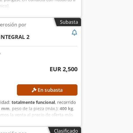
nico].
Subasta
erosión por
INTEGRAL 2
EUR 2,500
En subasta
lidad:
totalmente funcional
, recorrido
0 mm
, peso de la pieza (máx.):
400 kg
,
amos la venta al precio de oferta más
 el eje Y: 250 mm Recorrido en el eje
ea de trabajo Tamaño de la mesa: 600 ×
Clasificado