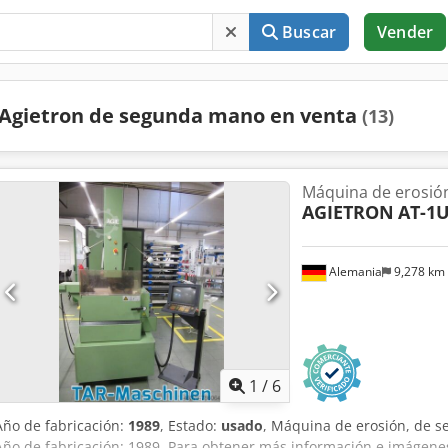
Buscar
Vender
Agietron de segunda mano en venta
(13)
Máquina de erosió
AGIETRON
AT-1
Alemania
9,278 km
1
/
6
Año de fabricación:
1989
, Estado:
usado
, Máquina de erosión, de s
Año de fabricación: 1989. Para obtener más información e imágene