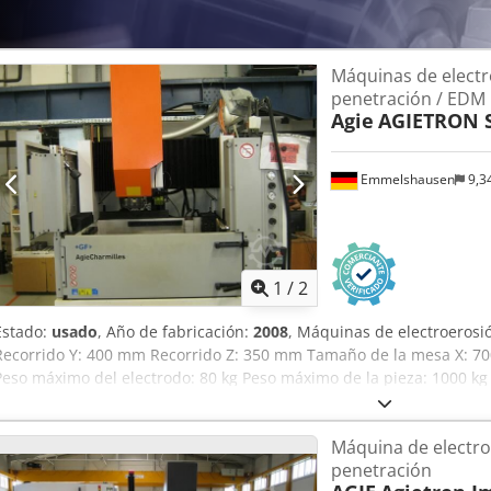
Máquinas de electr
penetración / EDM
Agie
AGIETRON S
Emmelshausen
9,3
1
/
2
Estado:
usado
, Año de fabricación:
2008
, Máquinas de electroerosi
Recorrido Y: 400 mm Recorrido Z: 350 mm Tamaño de la mesa X: 
Peso máximo del electrodo: 80 kg Peso máximo de la pieza: 1000 k
posiciones Refrigerador Eje C Codpfxew Ektfo Ahcerf
Máquina de electro
penetración