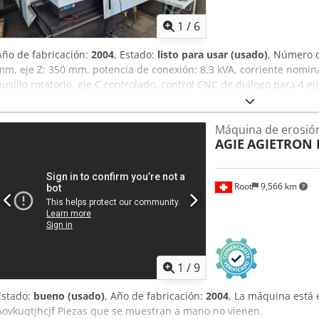
1
/
6
Año de fabricación:
2004
, Estado:
listo para usar (usado)
, Número d
mm, eje Z: 350 mm, potencia de conexión: 8,3 kVA, corriente nomina
husillo rotatorio, eje C controlado, control CNC de diálogo para 4 
portapinzas de sujeción rápida Erowa ITS, cambiador automático de 
de cartucho de papel. Es posible la inspección in situ. Cedpfezadk 
Máquina de erosión
AGIE
AGIETRON 
Root
9,566 km
1
/
9
Estado:
bueno (usado)
, Año de fabricación:
2004
, La máquina está
Aovkuqtjhcjf Piezas que se muestran a mano no vienen.