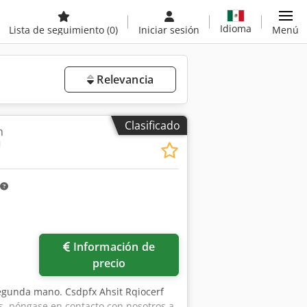
Idioma
Lista de seguimiento
(0)
Iniciar sesión
Menú
Relevancia
Clasificado
n
U
Información de
precio
egunda mano. Csdpfx Ahsit Rqiocerf
s, póngase en contacto con nosotros a