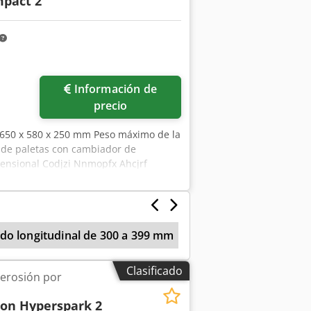
mpact 2
Información de
precio
: 650 x 580 x 250 mm Peso máximo de la
r de paletas con cambiador de
ensional Codjzi Nnmopfx Ahcjrf
do longitudinal de 300 a 399 mm
Electroerosion
C
Clasificado
erosión por
ron Hyperspark 2