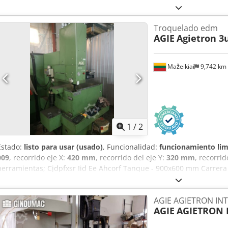
Troquelado edm
AGIE
Agietron 3
Mažeikiai
9,742 km
1
/
2
Estado:
listo para usar (usado)
, Funcionalidad:
funcionamiento lim
009
, recorrido eje X:
420 mm
, recorrido del eje Y:
320 mm
, recorrid
herramientas; Cjdpfxsr Iid Ee Ahcorf Tanque - 900x600 mm Carrer
AGIE AGIETRON IN
AGIE
AGIETRON 