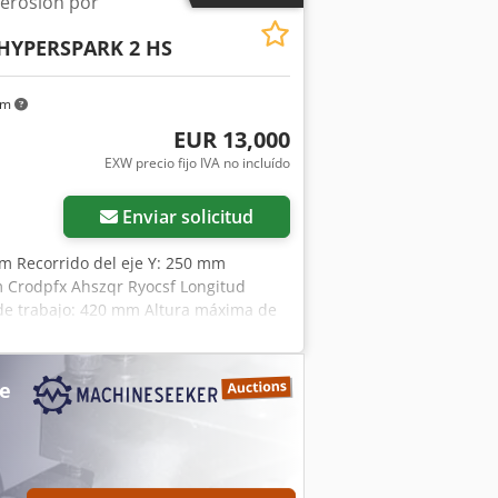
erosión por
trabajo: aprox. 860 × 620 × 350 mm
odo: 100 kg Dimensiones interiores del
HYPERSPARK 2 HS
 mesa y el cono: 170 – 520 mm DETALLES
ión a la red: 400 V / 50 Hz
× 2.580 mm Peso de la máquina: aprox.
km
EUR 13,000
EXW precio fijo IVA no incluído
Enviar solicitud
mm Recorrido del eje Y: 250 mm
m Crodpfx Ahszqr Ryocsf Longitud
de trabajo: 420 mm Altura máxima de
400 kg Dimensiones de la máquina:
me