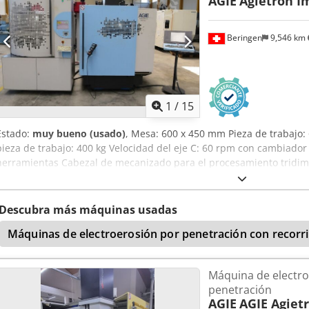
AGIE
Agietron I
Beringen
9,546 km
1
/
15
Estado:
muy bueno (usado)
, Mesa: 600 x 450 mm Pieza de trabajo
pieza de trabajo: 400 kg Velocidad del eje C: 60 rpm con cambiado
herramientas Cabezal de mecanizado para el procesamiento tridim
Diversos accesorios MARCELS MASCHINEN AG
Descubra más máquinas usadas
Máquinas de electroerosión por penetración con recorri
Máquina de electro
penetración
AGIE
AGIE Agiet