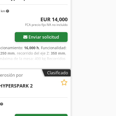
6 km
EUR 14,000
FCA precio fijo IVA no incluído
Enviar solicitud
uncionamiento:
16,000 h
, Funcionalidad:
:
250 mm
, recorrido del eje Z:
350 mm
,
máxima de la mesa: 400 kg Recorridos
n de herramientas con capacidad para
ncendios con CO2 Año de fabricación:
Clasificado
erosión por
 está en perfecto estado de
HYPERSPARK 2