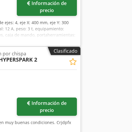
Información de
precio
e ejes: 4, eje X: 400 mm, eje Y: 300
l: 12 A, peso: 3 t, equipamiento:
ejes, caja de mando, portaherramientas:
electrodos para 20 posiciones, filtro
Eox Ahcsrf
Clasificado
 por chispa
HYPERSPARK 2
Información de
precio
 en muy buenas condiciones. Crjdpfx