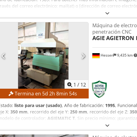
través del correo electrónico: mail(at) o [dirección de correo electró
Máquina de electro
penetración CNC
AGIE
AGIETRON 
Hessen
9,435 km
1
/
12
Termina en
5
d
2
h
8
min
53
s
Estado:
listo para usar (usado)
, Año de fabricación:
1995
, Funciona
eje X:
350 mm
, recorrido del eje Y:
250 mm
, recorrido del eje Z:
35
modelo de controlador:
AGIEMATIC T
, Sin precio mínimo: ¡garantiz
alto! DETALLES TÉCNICOS Recorrido en el eje X: 350 mm Recorrido en
Z: 350 mm Avance rápido: aprox. 720 mm/min Ejes: 4 (X, Y, Z, C) Ár