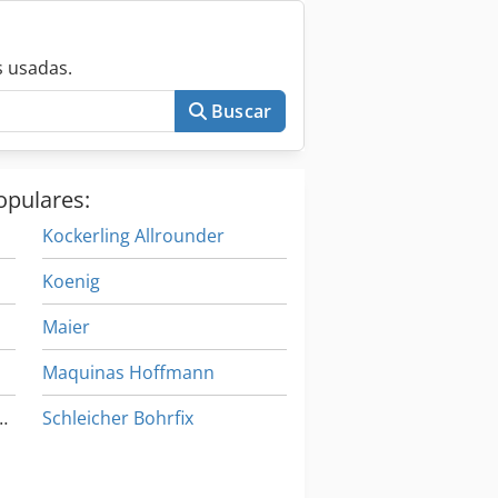
 usadas.
Buscar
opulares:
Kockerling Allrounder
Koenig
Maier
Maquinas Hoffmann
fel Aachen Germany
Schleicher Bohrfix
Schoenenberger