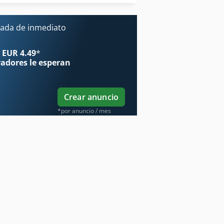
Wagner
ada de inmediato
 EUR 4.49
*
radores
le esperan
Crear anuncio
*por anuncio / mes