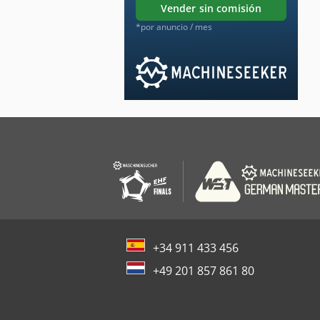
vender sin comisión
*por anuncio / mes
+34 911 433 456
+49 201 857 861 80