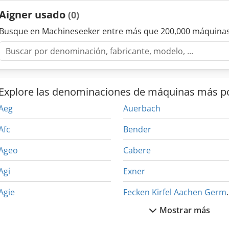
Aigner usado
(0)
Busque en Machineseeker entre más que 200,000 máquinas
Explore las denominaciones de máquinas más p
Aeg
Auerbach
Afc
Bender
Ageo
Cabere
Agi
Exner
Agie
Fecken Kir
Mostrar más
Aigner Centrex
Friedmann Amp Maier