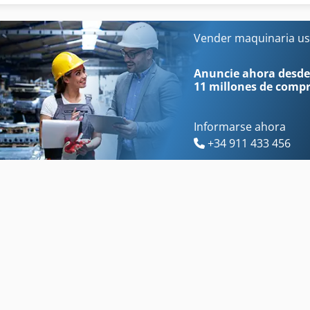
Aigner Contermax
Haffner
Alpine
Hofmann
Vender maquinaria us
Apilable
Inglete
Anuncie ahora desde
11 millones de comp
Informarse ahora
+34 911 433 456