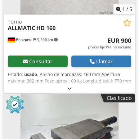
1
/
5
Torno
ALLMATIC
HD 160
EUR 900
Ennepetal
9,266 km
precio fijo IVA no incluído
Consultar
Llamar
Estado:
usado
, Ancho de mordazas: 160 mm Apertura
máxima: 302 mm Peso aprox.: 60 kg Longitud total: 770 mm
Apertura S1/mm: 0-152 Apertura S2/mm (ajustable
mediante pasador): 147-302 Niveles de fuerza de sujeción:
Clasificado
4 Fuerza máxima de sujeción en kN: 60 Ejecución:
Mecánica Apertura mínima/mm: 0 Chjdjypwf Ijpfx Acysa
Pieza de trabajo: Pieza pre-mecanizada Ancho de
mordazas/mm: 160 Apertura máxima/mm: 302 Apertura:
302 mm - Incluye 2x garras de sujeción - Sin llave de
tornillo de banco