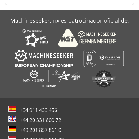
Ng 200
Tablón De
Machineseeker.mx es patrocinador oficial de:
Todos
+34 911 433 456
+44 20 331 800 72
+49 201 857 861 0