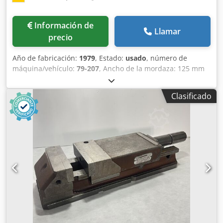
Información de
Llamar
precio
Año de fabricación:
1979
, Estado:
usado
, número de
máquina/vehículo:
79-207
, Ancho de la mordaza: 125 mm
Altura de la mordaza: 42 mm Distancia entre mordazas:
202 mm Cjdpfx Ao Avhdjcysha
Clasificado