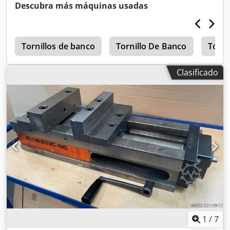
Descubra más máquinas usadas
a
Tornillos de banco
Tornillo De Banco
Torni
Clasificado
1
/
7