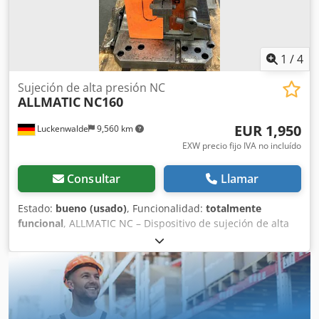
1
/
4
Sujeción de alta presión NC
ALLMATIC
NC160
EUR 1,950
Luckenwalde
9,560 km
EXW precio fijo IVA no incluído
Consultar
Llamar
Estado:
bueno (usado)
, Funcionalidad:
totalmente
funcional
, ALLMATIC NC – Dispositivo de sujeción de alta
presión - Modelo NC 160 - Incluye 2 juegos de mordazas -
Incluye consola angular para mecanizado horizontal
Chjdpfszlytrjx Acysa - Incluye placa base de 350 x 350 mm