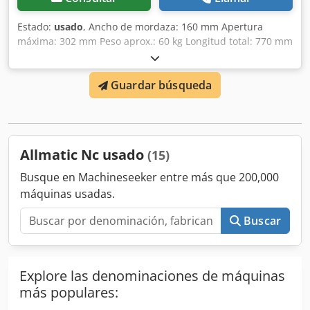
Estado:
usado
, Ancho de mordaza: 160 mm Apertura
máxima: 302 mm Peso aprox.: 60 kg Longitud total: 770 mm
Apertura S1/mm: 0-152 Apertura S2/mm (ajustable
mediante pasador): 147-302 Niveles de fuerza de sujeción:
Guardar búsqueda
4 Fuerza máxima de sujeción en kN: 60 Ejecución:
Mecánica Apertura mínima/mm: 0 Pieza de trabajo: Pieza
pre-mecanizada Ancho de mordaza/mm: 160 Apertura
máxima/mm: 302 Cjdoypwfhjpfx Acysha Apertura: 302 mm
- Incluye 2 mordazas de sujeción - Sin llave de tornillo de
Allmatic Nc usado
(15)
banco
Busque en Machineseeker entre más que 200,000
máquinas usadas.
Buscar
Explore las denominaciones de máquinas
más populares: