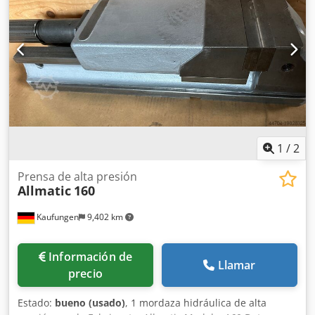
302 mm - Incluye 2x garras de sujeción - Sin llave de
tornillo de banco
1
/
2
Prensa de alta presión
Allmatic
160
Kaufungen
9,402 km
Información de
Llamar
precio
Estado:
bueno (usado)
, 1 mordaza hidráulica de alta