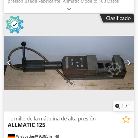
presión usada Fabricante: Allmatic Modelo: 160 Datos
técnicos: Ancho de mordazas: 160 mm Rango de sujeción I:
0 mm – 152 mm Rango de sujeción II: 147 mm – 302 mm
Clasificado
Fuerza de apriete: 60 kN Chedpsw Sdxgefx Acysa Peso: 60
kg Altura del cuerpo base: 137 mm Altura de mordazas: 50
mm Altura de apoyo: −0,0585 mm L4: 613 mm – 915 mm
Disponibles 2 unidades
1
/
1
Tornillo de la máquina de alta presión
ALLMATIC
125
Wiesbaden
9,385 km