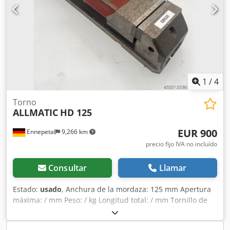
1
/
4
Torno
ALLMATIC
HD 125
EUR 900
Ennepetal
9,266 km
precio fijo IVA no incluído
Consultar
Llamar
Estado:
usado
, Anchura de la mordaza: 125 mm Apertura
máxima: / mm Peso: / kg Longitud total: / mm Tornillo de
máquina Allmatic, tensor de alta presión HD 125 - Sin llave
para el tornillo de máquina. Chjdpfxozmy S Dj Acyja