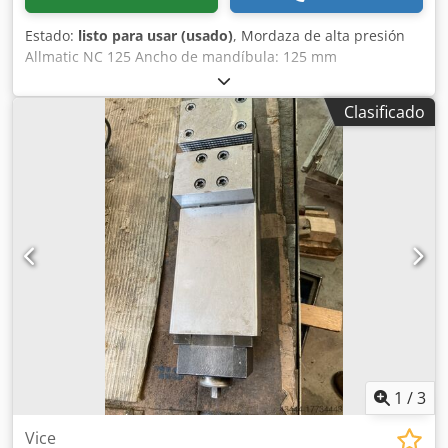
Estado:
listo para usar (usado)
, Mordaza de alta presión
Allmatic NC 125 Ancho de mandíbula: 125 mm
Envergadura: 214 mm con placa base para trabajos
verticales. Longitud total sin placa base: 450 mm Longitud
Clasificado
total con placa base: 505 mm Altura: 145 mm Le invitamos
a venir a visitarnos. Estaremos encantados de organizar un
envío rentable para usted. organizar Recibirá una factura
correcta. También se podrá emitir factura neta para
clientes extranjeros. Se requiere un número de
identificación de IVA válido. Sujeto a venta previa. Visita
nuestra tienda y descubre nuestras otras ofertas.
Chodpfxjwc At Es Acysa Los nombres de empresas y
marcas comerciales mencionadas son propiedad de sus
dueños y se utilizan únicamente para identificar y
describir los productos. Pueden producirse desviaciones
de los datos técnicos y errores en la descripción del
artículo. Reservados todos los derechos.
1
/
3
Vice