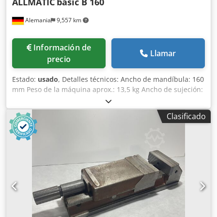
ALLMATIC
basic B 160
Alemania
9,557 km
Información de
Llamar
precio
Estado:
usado
, Detalles técnicos: Ancho de mandíbula: 160
mm Peso de la máquina aprox.: 13,5 kg Ancho de sujeción:
208 mm Chodpfxsvc Dv Ae Acysa Tornillo de banco para
fresadoras Par de apriete 80 kN Par de apriete 120 Nm
Clasificado
Fuerza de sujeción 50 kN *