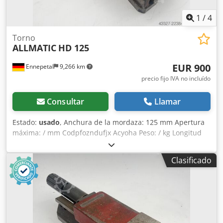
1
/
4
Torno
ALLMATIC
HD 125
EUR 900
Ennepetal
9,266 km
precio fijo IVA no incluído
Consultar
Llamar
Estado:
usado
, Anchura de la mordaza: 125 mm Apertura
máxima: / mm Codpfozndufjx Acyoha Peso: / kg Longitud
total: / mm Tornillo de máquina Allmatic, tensor de alta
presión HD 125 - Sin llave para el tornillo de máquina.
Clasificado