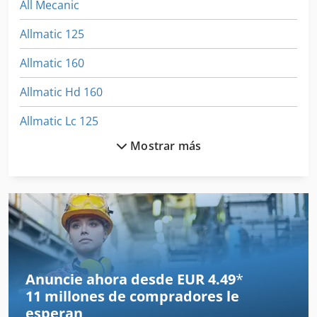
All Mecanic
Allmatic 125
Allmatic 160
Allmatic Hd 160
Allmatic Lc 125
Mostrar más
Allmatic Nc 125
Dmu 125 P Hi-Dyn
Entrenador De
Equipo De Taller
Gildemeister Nef 320
Anuncie ahora desde EUR 4.49
*
11 millones de compradores
le
Gildemeister Nef 400
esperan