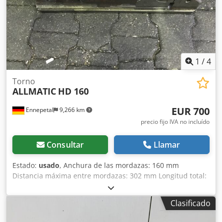
189 – 435 mm Altura de las mordazas: 60 mm
Chedezfimujpfx Acysa Longitud del cuerpo base: 530 mm
Longitud total: 615 mm Altura del cuerpo base: 115 mm
Peso: 60 kg Usado, en buen estado.
1
/
4
Torno
ALLMATIC
HD 160
EUR 700
Ennepetal
9,266 km
precio fijo IVA no incluído
Consultar
Llamar
Estado:
usado
, Anchura de las mordazas: 160 mm
Distancia máxima entre mordazas: 302 mm Longitud total:
770 mm Peso: aproximadamente 60 kg Tornillo de banco
hidráulico Allmatic 160 con presión de sujeción ajustable
Clasificado
Csdpfx Acozcghxoyjha Longitud total: 770 mm Anchura de
las mordazas: 160 mm Altura de las mordazas: 50 mm