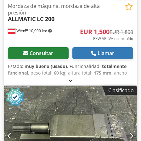
Mordaza de máquina, mordaza de alta
presión
ALLMATIC
LC 200
EUR 1,500
Wien
10,000 km
EUR 1,800
EXW VB IVA no incluído
Consultar
Llamar
Estado:
muy bueno (usado)
, Funcionalidad:
totalmente
funcional
, peso total:
60 kg
, altura total:
175 mm
, ancho
de mandíbula:
200 mm
, longitud total:
615 mm
, ancho
total:
200 mm
, altura de la mandíbula:
60 mm
, ancho de
Clasificado
sujeción:
200 mm
, rango de sujeción:
435 mm
,
Equipamiento:
placa de características disponible
, Morsa
de máquina Allmatic-NC, dispositivo de sujeción de alta
presión Tipo LC 200 Anchura de las mordazas: 200 mm
Cuerpo base, tipo LC 160/200 Anchura del cuerpo base:
164 mm Fuerza de sujeción ajustable, máx. 60 kN Nivel 0:
directa Nivel 1: 15 kN Nivel 2: 30 kN Nivel 3: 45 kN Nivel 4:
60 kN Rango de sujeción a: 0-250 mm Rango de sujeción b: