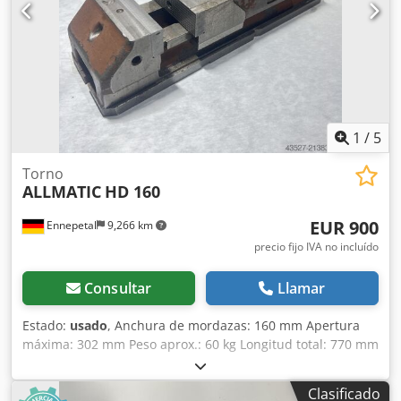
1
/
5
Torno
ALLMATIC
HD 160
EUR 900
Ennepetal
9,266 km
precio fijo IVA no incluído
Consultar
Llamar
Estado:
usado
, Anchura de mordazas: 160 mm Apertura
máxima: 302 mm Peso aprox.: 60 kg Longitud total: 770 mm
Apertura S1/mm: 0-152 Apertura S2/mm (ajustable
mediante pasador): 147-302 Niveles de fuerza de apriete: 4
Clasificado
Fuerza máxima de apriete en kN: 60 Ejecución: Mecánica