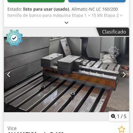
Estado:
listo para usar (usado)
, Allmatic-NC LC 160/200
tornillo de banco para máquina Etapa 1 = 15 kN Etapa 2 =
30 kN Etapa 3 = 45 kN Etapa 4 = 60 kN ¡Célula de medición
de presión no incluida en el volumen de suministro! Puede
Clasificado
concertar una visita para inspeccionar el producto.
También podemos organizar un transporte económico
para usted. Recibirá una factura oficial. Para clientes
extranjeros, también se puede emitir una factura neta.
Requisito previo es un número de identificación de IVA
válido. Sujeto a venta previa. Visite nuestra tienda y
consulte también nuestras demás ofertas. Los nombres de
empresas y marcas indicados son propiedad de sus
respectivos dueños y solo se utilizan para identificación y
descripción de los productos. Se reservan posibles
desviaciones en los datos técnicos así como errores en la
descripción del artículo. Cjdpfxjyilc Sj Acyjha
1
/
5
Vice