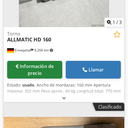
1
/
3
Torno
ALLMATIC
HD 160
Ennepetal
9,266 km
Información de
Llamar
precio
Estado:
usado
, Ancho de mordazas: 160 mm Apertura
máxima: 302 mm Peso aprox.: 60 kg Longitud total: 770 mm
Apertura S1/mm: 0-152 Apertura S2/mm (ajustable
mediante pasador): 147-302 Niveles de fuerza de sujeción:
Clasificado
4 Fuerza máxima de sujeción en kN: 60 Ejecución:
Mecánica Chodpfx Acjy S Dtroysa Apertura mínima/mm: 0
Pieza de trabajo: Pieza pre-mecanizada Ancho de
mordazas/mm: 160 Apertura máxima/mm: 302 Apertura: