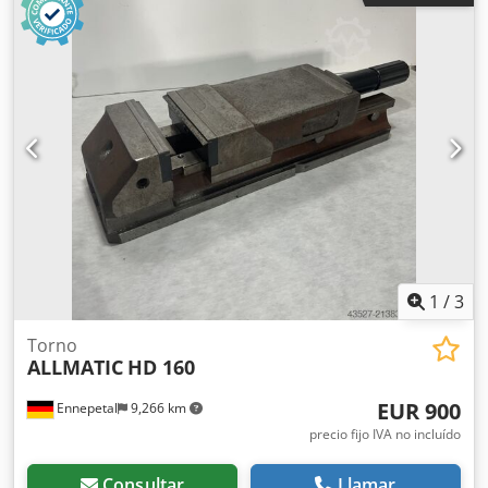
Apertura mínima/mm: 0 Pieza de trabajo: Pieza pre-
mecanizada Anchura de mordaza/mm: 160 Apertura
máxima/mm: 302 Apertura: 302 mm - Incl. 2x garras de
sujeción Chodpeypwfuofx Acyoa - Sin llave de tornillo de
banco
1
/
3
Torno
ALLMATIC
HD 160
EUR 900
Ennepetal
9,266 km
precio fijo IVA no incluído
Consultar
Llamar