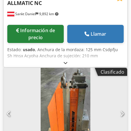
ALLMATIC
NC
Sankt Daniel
9,892 km
Información de
Llamar
precio
Estado:
usado
, Anchura de la mordaza: 125 mm Csdpfju
Sh Hnsx Acyoha Anchura de sujeción: 210 mm
Clasificado