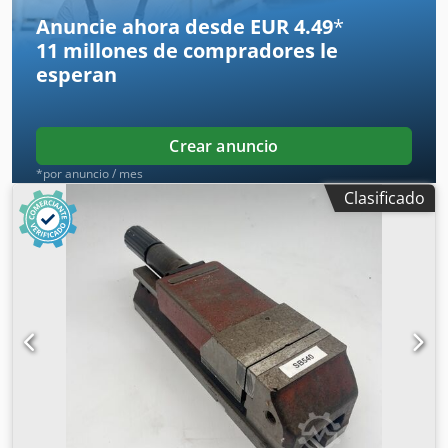
Anuncie ahora desde EUR 4.49
*
11 millones de compradores
le
esperan
Crear anuncio
*por anuncio / mes
Clasificado