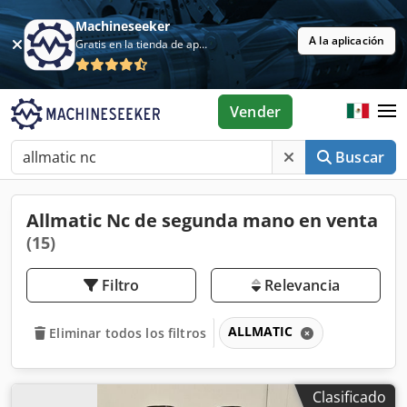
Machineseeker
A la aplicación
Gratis en la tienda de aplicaciones
Vender
Buscar
Allmatic Nc de segunda mano en venta
(15)
Filtro
Relevancia
ALLMATIC
Eliminar todos los filtros
Clasificado