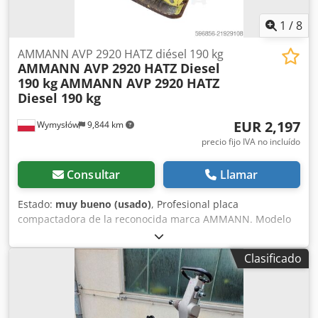
1
/
8
AMMANN AVP 2920 HATZ diésel 190 kg
AMMANN AVP 2920 HATZ Diesel
190 kg
AMMANN AVP 2920 HATZ
Diesel 190 kg
EUR 2,197
Wymysłów
9,844 km
precio fijo IVA no incluído
Consultar
Llamar
Estado:
muy bueno (usado)
, Profesional placa
compactadora de la reconocida marca AMMANN. Modelo
AVP 2920 equipado con un fiable motor diésel HATZ de 5
kW. La máquina está destinada a trabajos profesionales de
Clasificado
pavimentación, construcción de carreteras, así como para
la compactación de suelos, adoquines, lechos de arena y
asfalto. Equipo completamente mecánico, robusta
construcción alemana. Condición visual acorde con las