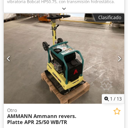
vibratoria Bobcat HP50.75, con transmisión hidrostática.
Peso de la máquina: 350 kg Longitud de la placa base: 450
mm Longitud de la máquina: 900 mm Longitud de la
Clasificado
máquina con el mango: 1.600 mm Altura de la máquina:
820 mm Altura del mango (en posición de trabajo): 1.000
mm Altura del mango (en posición de transporte): 1.500
mm Ancho de la máquina: 450/600/750 mm Motor: Hatz
Supra 1D50S Combustible: Diésel Dcedpozkz Tkjfx Adtsk
Potencia del motor a rpm: 7 kW a 3200 Frecuencia de
vibración máxima: 70 Hz Fuerza centrífuga máxima: 50 kN
Capacidad de ascenso: 36 % Amplitud: 1,7 mm
1
/
13
Otro
AMMANN
Ammann revers.
Platte APR 25/50 WB/TR