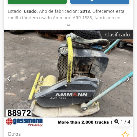
Estado:
usado
, Año de fabricación:
2018
, Ofrecemos esta
rodillo tándem usado Ammann ARR 1585, fabricado en
2018. Tipo: ARR 1585 Dcedjzddcpjpfx Adtjk Número de
serie: 558D063 Peso en funcionamiento: 1.395 kg Peso
Clasificado
máximo: 1.405 kg Potencia nominal: 13,2 kW Año de
fabricación: 2018 Si tiene alguna pregunta o necesita más
información, no dude en enviarnos un mensaje o
llamarnos.
1
/
4
Otros