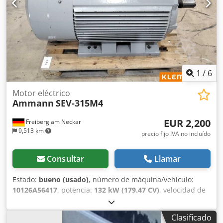
1
/
6
Motor eléctrico
Ammann
SEV-315M4
EUR 2,200
Freiberg am Neckar
9,513 km
precio fijo IVA no incluído
Consultar
Llamar
Estado:
bueno (usado)
, número de máquina/vehículo:
10126A56417
, potencia:
132 kW (179.47 CV)
, velocidad de
rotación (mín.):
1,490 rpm
, tensión de entrada:
400 V
,
corriente de entrada:
228 A
, peso total:
1,020 kg
, longitud
Clasificado
total:
1,200 mm
, ancho total:
800 mm
, altura total:
1,100