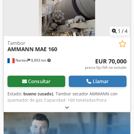
1
/
4
Tambor
AMMANN
MAE 160
EUR 70,000
Nantes
8,893 km
precio fijo IVA no incluído
Consultar
Llamar
Estado:
bueno (usado)
, Tambor secador AMMANN con
quemador de gas Capacidad: 160 toneladas/hora
Dcedpjywctzjfx Adtek Año: 2006