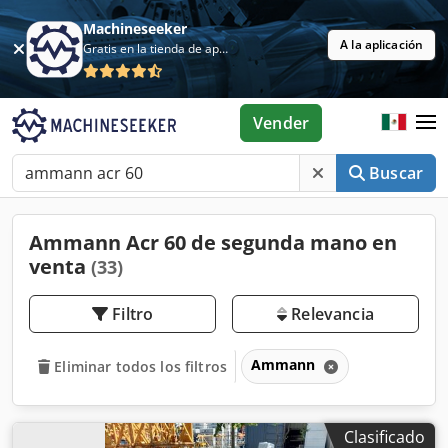
Machineseeker
A la aplicación
Gratis en la tienda de aplicaciones
Vender
Buscar
Ammann Acr 60 de segunda mano en
venta
(33)
Filtro
Relevancia
Ammann
Eliminar todos los filtros
Clasificado