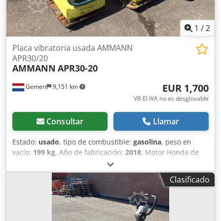
1
/
2
Placa vibratoria usada AMMANN
APR30/20
AMMANN
APR30-20
EUR 1,700
Gemert
9,151 km
VB El IVA no es desglosable
Consultar
Llamar
Estado:
usado
, tipo de combustible:
gasolina
, peso en
vacío:
199 kg
, Año de fabricación:
2018
, Motor Honda de
gasolina. Arranque manual. Peso: 199 kg Fuerza de
impacto: 30 kN Dcsdpexw H Hvefx Adtok Ancho de la placa:
Clasificado
50 cm Movimiento hacia adelante/hacia atrás. Precio: 1.700
€, sin IVA. ¡Disponibles varias unidades en stock!