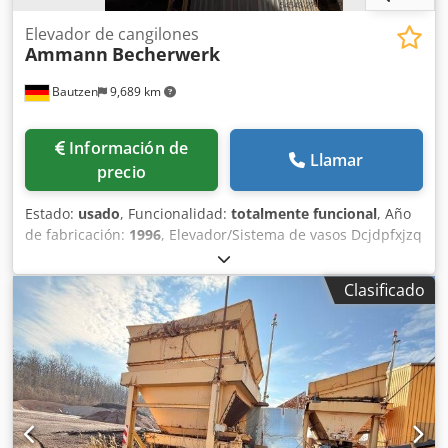
Elevador de cangilones
Ammann
Becherwerk
Bautzen
9,689 km
Información de
Llamar
precio
Estado:
usado
, Funcionalidad:
totalmente funcional
, Año
de fabricación:
1996
, Elevador/Sistema de vasos Dcjdpfxjzq
S Das Adtjk Aplicación: transporte de material a granel
mediante control remoto Altura: 26 m
Clasificado