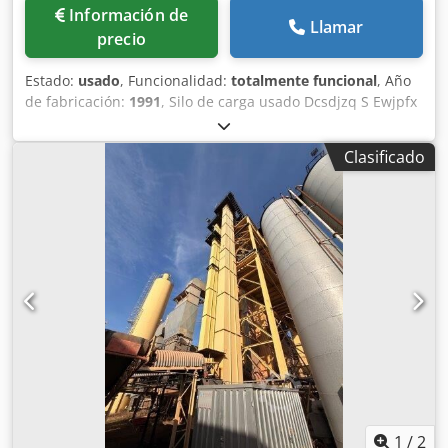
Información de
Llamar
precio
Estado:
usado
, Funcionalidad:
totalmente funcional
, Año
de fabricación:
1991
, Silo de carga usado Dcsdjzq S Ewjpfx
Adtjk Fabricante: Ulrich Volumen total: 200 toneladas -
Transportador de cubetas -Torno elevador -Instalación
Clasificado
eléctrica
1
/
2