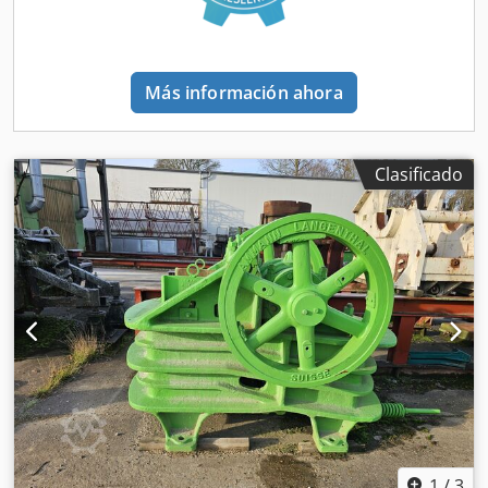
Más información ahora
Clasificado
1
/
3