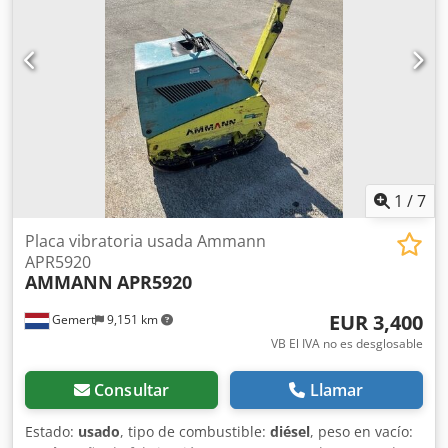
1
/
7
Placa vibratoria usada Ammann
APR5920
AMMANN
APR5920
EUR 3,400
Gemert
9,151 km
VB El IVA no es desglosable
Consultar
Llamar
Estado:
usado
, tipo de combustible:
diésel
, peso en vacío: