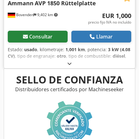
Ammann
AVP 1850 Rüttelplatte
EUR 1,000
Bovenden
9,402 km
precio fijo IVA no incluído
Consultar
Llamar
Estado:
usado
, kilometraje:
1,001 km
, potencia:
3 kW (4.08
CV)
, tipo de engranaje:
otro
, tipo de combustible:
diésel
,
color:
amarillo
, peso en vacío:
111 kg
, primer registro:
01/2006
, Año de fabricación:
2006
, cabina del conductor:
otro
, Ubicación del vehículo: Bovenden, Dcsdsxy Sw Sspfx
SELLO DE CONFIANZA
Adtsk ¡Motor diésel Hatz! INFORMACIÓN SOBRE
ACCESORIOS SIN GARANTÍA, sujeta a cambios, venta previa
Distribuidores certificados por Machineseeker
y errores reservados.