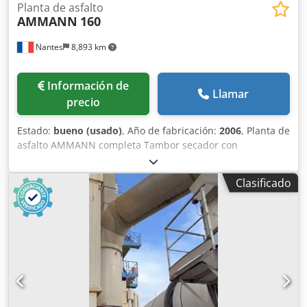
Planta de asfalto
AMMANN
160
Nantes
8,893 km
Información de
Llamar
precio
Estado:
bueno (usado)
, Año de fabricación:
2006
, Planta de
asfalto AMMANN completa Tambor secador con
quemador: 2006 Filtro: 2014 Automatización ERMIIS: 2013
Dcedpfxsxqpvts Adtok Capacidad: 160 toneladas/hora
Clasificado
Máquina actualmente en proceso de desmontaje