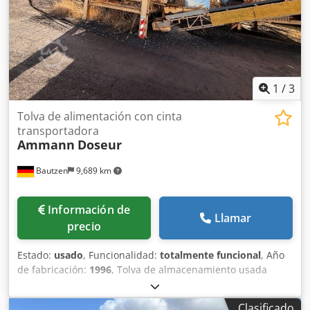
1
/
3
Tolva de alimentación con cinta
transportadora
Ammann
Doseur
Bautzen
9,689 km
Información de
Llamar
precio
Estado:
usado
, Funcionalidad:
totalmente funcional
, Año
de fabricación:
1996
, Tolva de almacenamiento usada
Dcodpfxszq S Avj Adtek -Cinta de descarga -Cinta
transportadora
Clasificado