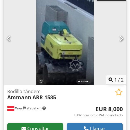
mm
, Motor AMMANN, tipo SEV-315M4 Especificaciones
técnicas: Modelo: SEV-315M4 Fabricante: AMMANN
Potencia nominal: 132 kW Tensión de funcionamiento 50
Hz: 400 V Velocidad nominal: 1.490 l/min Para más detalles
ver fotos y placa de características Dcsdpfstt Auujx Adtjk
Estado: Usado, artículo de stock revisado. Volumen de
suministro: 1 europalet con 1 motor
1
/
2
Rodillo tándem
Ammann
ARR 1585
EUR 8,000
Wien
9,989 km
EXW precio fijo IVA no incluído
Consultar
Llamar