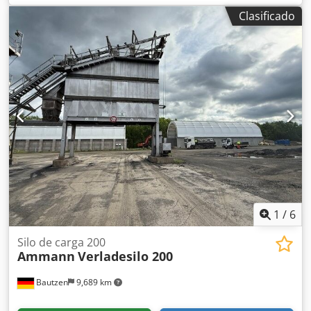
transportadora/banda de transferencia - instalación
Clasificado
eléctrica, en caso de existir
1
/
6
Silo de carga 200
Ammann
Verladesilo 200
Bautzen
9,689 km