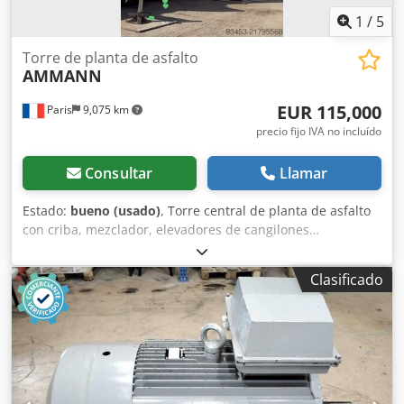
1
/
5
Torre de planta de asfalto
AMMANN
EUR 115,000
Paris
9,075 km
precio fijo IVA no incluído
Consultar
Llamar
Estado:
bueno (usado)
, Torre central de planta de asfalto
con criba, mezclador, elevadores de cangilones…
Capacidad: 160 toneladas/hora Djdpfoy Hf Duox Adteck
Clasificado