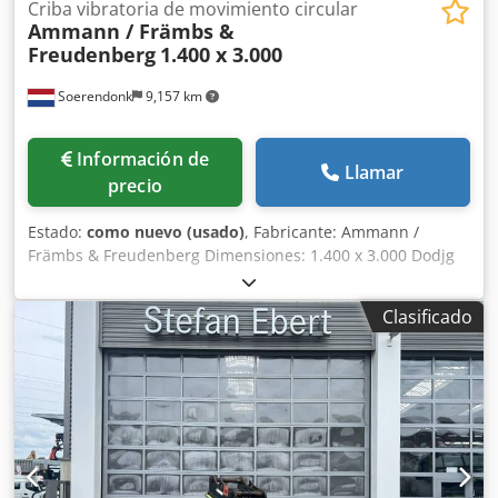
Criba vibratoria de movimiento circular
Ammann / Främbs &
Freudenberg
1.400 x 3.000
Soerendonk
9,157 km
Información de
Llamar
precio
Estado:
como nuevo (usado)
, Fabricante: Ammann /
Främbs & Freudenberg Dimensiones: 1.400 x 3.000 Dodjg
Snutjpfx Adtock Incluye: – Sistema de transmisión –
Árboles de transmisión – Elementos de suspensión La
Clasificado
máquina de cribado ha sido reacondicionada, granallada y
pintada.