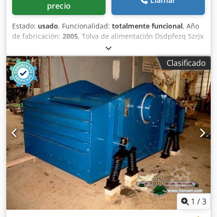
Llamar
precio
Estado:
usado
, Funcionalidad:
totalmente funcional
, Año
de fabricación:
2005
, Tolva de alimentación Dsdpfezq Szrjx
Adtsck Rejilla Cinta de extracción Cinta transportadora de
12 m con banda de 650 mm
Clasificado
1
/
3