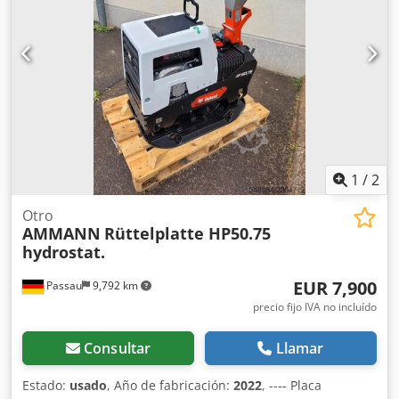
fotos: desgaste normal por uso. Datos técnicos: •
Fabricante: AMMANN • Modelo: AVP 2920 • Año de
fabricación: 1999 • Motor: HATZ Diesel • Tipo de motor:
1B30-6 • Potencia: 5 kW • Peso operativo: 190 kg • Arranque
manual • Fabricado en Alemania Aplicaciones: •
Compactación de adoquines Dedey Sifyopfx Adteck •
Trabajos de pavimentación • Trabajos viales •
Compactación de suelos y lechos de arena • Excavaciones y
cimentaciones Estado: Máquina usada, completa. Motor
HATZ: unidad diésel duradera y valorada.
1
/
2
Otro
AMMANN
Rüttelplatte HP50.75
hydrostat.
EUR 7,900
Passau
9,792 km
precio fijo IVA no incluído
Consultar
Llamar
Estado:
usado
, Año de fabricación:
2022
, ---- Placa