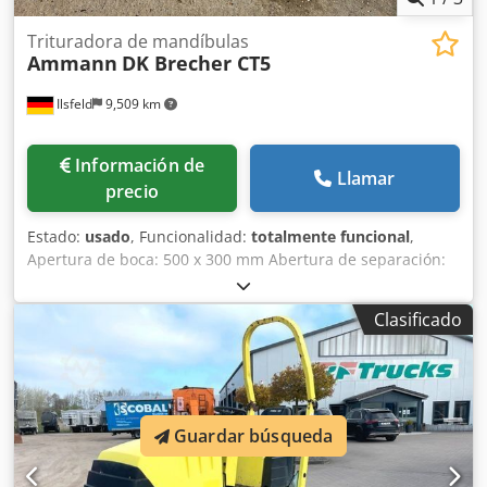
Trituradora de mandíbulas
Ammann
DK Brecher CT5
Ilsfeld
9,509 km
Información de
Llamar
precio
Estado:
usado
, Funcionalidad:
totalmente funcional
,
Apertura de boca: 500 x 300 mm Abertura de separación:
30 - 80 mm Dedpfx Ajy Tyaqedtock Peso: 6.100 kg Requisito
de potencia: 22 kW La máquina ha sido completamente
Clasificado
reacondicionada en el taller, equipada con nuevas
mandíbulas de trituración y nuevas cuñas laterales.
Guardar búsqueda