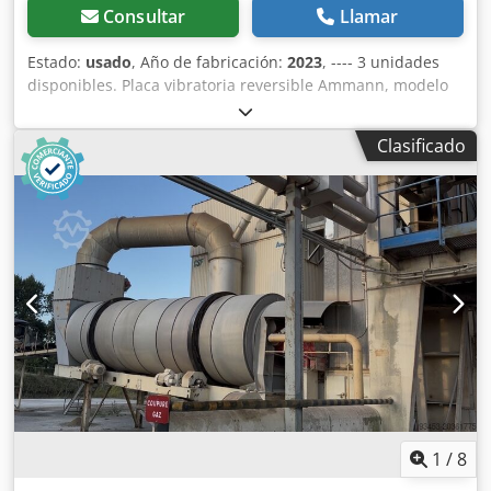
Consultar
Llamar
Estado:
usado
, Año de fabricación:
2023
, ---- 3 unidades
disponibles. Placa vibratoria reversible Ammann, modelo
APR 40/60 N.º de equipo: 100563147 Año de fabricación:
2023 Placa vibratoria reversible Ammann, modelo APR
Clasificado
40/60 N.º de equipo: 100563148 Dcodpfjzkzzbex Adtok Año
de fabricación: 2023 Datos técnicos: Motor: Hatz / Diésel
Peso de la máquina: 284 kg Anchura de compactación: 600
mm
1
/
8