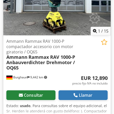
1
/
15
Ammann Rammax RAV 1000-P
compactador accesorio con motor
giratorio / OQ65
Ammann
Rammax RAV 1000-P
Anbauverdichter Drehmotor /
OQ65
EUR 12,890
Burghaun
9,442 km
precio fijo IVA no incluído
Consultar
Llamar
Estado:
usado
, Para consultas sobre el equipo adicional, el
Sr. Herden le atenderá con gusto (teléfono: ). Compactador