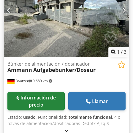
1
/
3
Búnker de alimentación / dosificador
Ammann
Aufgabebunker/Doseur
Bautzen
9,689 km
Información de
Llamar
precio
Estado:
usado
, Funcionalidad:
totalmente funcional
, 4 x
tolvas de alimentación/dosificadoras Dedpfx Ajzq S
Husdtjck - banda de descarga - banda