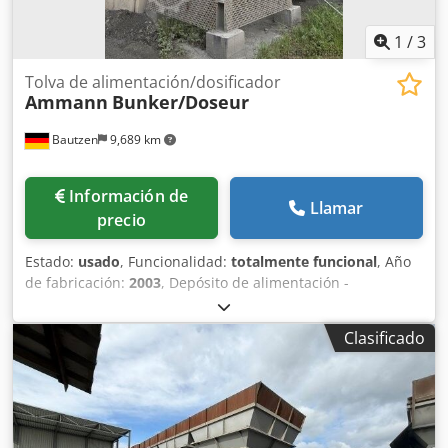
1
/
3
Tolva de alimentación/dosificador
Ammann
Bunker/Doseur
Bautzen
9,689 km
Información de
Llamar
precio
Estado:
usado
, Funcionalidad:
totalmente funcional
, Año
de fabricación:
2003
, Depósito de alimentación -
Superestructura -Rejilla -Cinta de descarga/transferencia
Dcedpfx Adozq S Hzetjk -Cinta transportadora
Clasificado