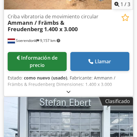
1
/
3
Criba vibratoria de movimiento circular
Ammann / Främbs &
Freudenberg
1.400 x 3.000
Soerendonk
9,157 km
Información de
Llamar
precio
Estado:
como nuevo (usado)
, Fabricante: Ammann /
Främbs & Freudenberg Dimensiones: 1.400 x 3.000
Dkjdpfsg Snutjx Am Ter Incluye: – Sistema de transmisión –
Árboles de transmisión – Elementos de suspensión La
Clasificado
máquina de cribado ha sido reacondicionada, granallada y
pintada.