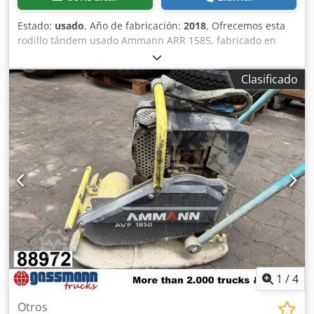
Estado:
usado
, Año de fabricación:
2018
, Ofrecemos esta
rodillo tándem usado Ammann ARR 1585, fabricado en
2018. Tipo: ARR 1585 Número de serie: 558D063 Peso en
funcionamiento: 1.395 kg Peso máximo: 1.405 kg Potencia
Clasificado
nominal: 13,2 kW Año de fabricación: 2018 Dodpfx
Aezddcpom Tjkr Si tiene alguna pregunta o necesita más
información, no dude en enviarnos un mensaje o
llamarnos.
1
/
4
Otros