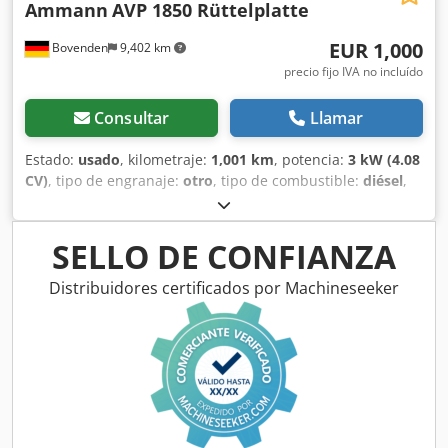
Ammann
AVP 1850 Rüttelplatte
EUR 1,000
Bovenden
9,402 km
precio fijo IVA no incluído
Consultar
Llamar
Estado:
usado
, kilometraje:
1,001 km
, potencia:
3 kW (4.08
CV)
, tipo de engranaje:
otro
, tipo de combustible:
diésel
,
color:
amarillo
, peso en vacío:
111 kg
, primer registro:
01/2006
, Año de fabricación:
2006
, cabina del conductor:
otro
, Ubicación del vehículo: Bovenden, Djdpfx Aoxy Sw
SELLO DE CONFIANZA
Sem Tjkr ¡Motor diésel Hatz! INFORMACIÓN SOBRE
ACCESORIOS SIN GARANTÍA, sujeta a cambios, venta previa
Distribuidores certificados por Machineseeker
y errores reservados.