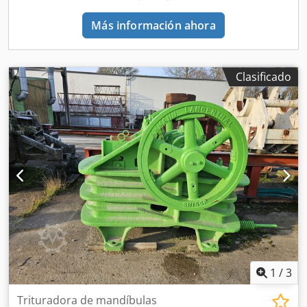
Más información ahora
Clasificado
1
/
3
Trituradora de mandíbulas