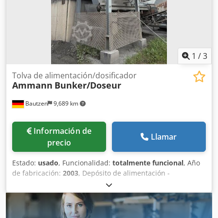
1
/
3
Tolva de alimentación/dosificador
Ammann
Bunker/Doseur
Bautzen
9,689 km
Información de
Llamar
precio
Estado:
usado
, Funcionalidad:
totalmente funcional
, Año
de fabricación:
2003
, Depósito de alimentación -
Superestructura Dsdpfx Aszq S Hzem Tokr -Rejilla -Cinta
de descarga/transferencia -Cinta transportadora