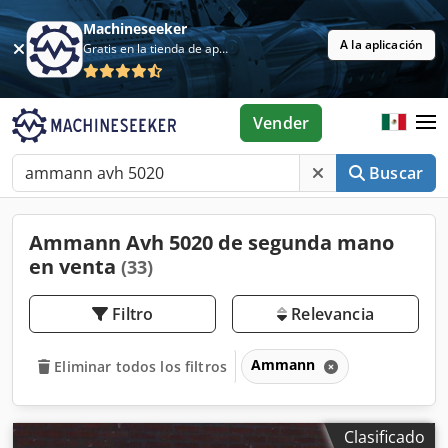
Machineseeker
A la aplicación
Gratis en la tienda de aplicaciones
Vender
Buscar
Ammann Avh 5020 de segunda mano
en venta
(33)
Filtro
Relevancia
Ammann
Eliminar todos los filtros
Clasificado