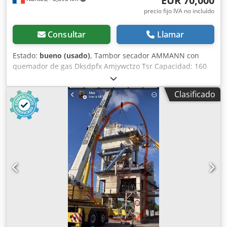
EUR 70,000
precio fijo IVA no incluído
Consultar
Llamar
Estado:
bueno (usado)
, Tambor secador AMMANN con
quemador de gas Dksdpfx Amjywctzo Tsr Capacidad: 160
toneladas/hora Año: 2006
Clasificado