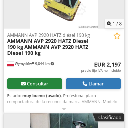
1
/
8
AMMANN AVP 2920 HATZ diésel 190 kg
AMMANN AVP 2920 HATZ Diesel
190 kg
AMMANN AVP 2920 HATZ
Diesel 190 kg
EUR 2,197
Wymysłów
9,844 km
precio fijo IVA no incluído
Consultar
Llamar
Estado:
muy bueno (usado)
, Profesional placa
compactadora de la reconocida marca AMMANN. Modelo
AVP 2920 equipado con un fiable motor diésel HATZ de 5
kW. La máquina está destinada a trabajos profesionales de
Clasificado
pavimentación, construcción de carreteras, así como para
la compactación de suelos, adoquines, lechos de arena y