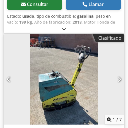
Consultar
Llamar
Estado:
usado
, tipo de combustible:
gasolina
, peso en
vacío:
199 kg
, Año de fabricación:
2018
, Motor Honda de
gasolina. Dkjdpfjxw H Hvox Am Tsr Arranque manual. Peso:
199 kg Fuerza de impacto: 30 kN Ancho de la placa: 50 cm
Clasificado
Movimiento hacia adelante/hacia atrás. Precio: 1.700 €, sin
IVA. ¡Disponibles varias unidades en stock!
1
/
7