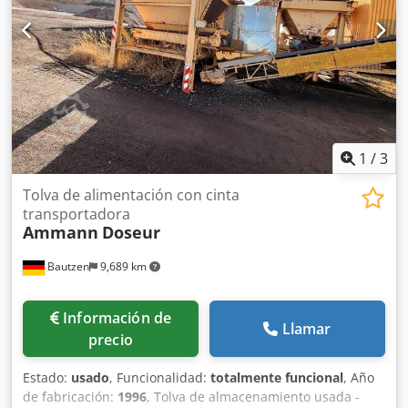
1
/
3
Tolva de alimentación con cinta
transportadora
Ammann
Doseur
Bautzen
9,689 km
Información de
Llamar
precio
Estado:
usado
, Funcionalidad:
totalmente funcional
, Año
de fabricación:
1996
, Tolva de almacenamiento usada -