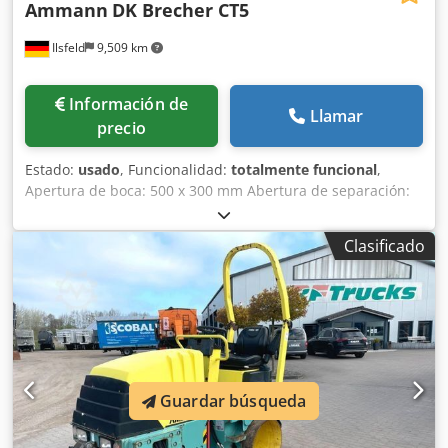
Ammann
DK Brecher CT5
Ilsfeld
9,509 km
Información de
Llamar
precio
Estado:
usado
, Funcionalidad:
totalmente funcional
,
Apertura de boca: 500 x 300 mm Abertura de separación:
30 - 80 mm Dkjdpfxsy Tyaqj Am Ter Peso: 6.100 kg
Requisito de potencia: 22 kW La máquina ha sido
Clasificado
completamente reacondicionada en el taller, equipada con
nuevas mandíbulas de trituración y nuevas cuñas
laterales.
Guardar búsqueda