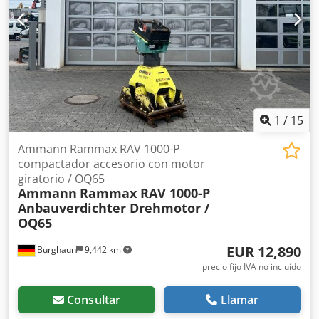
1
/
15
Ammann Rammax RAV 1000-P
compactador accesorio con motor
giratorio / OQ65
Ammann
Rammax RAV 1000-P
Anbauverdichter Drehmotor /
OQ65
EUR 12,890
Burghaun
9,442 km
precio fijo IVA no incluído
Consultar
Llamar