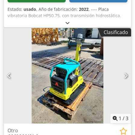
Estado:
usado
, Año de fabricación:
2022
, ---- Placa
vibratoria Bobcat HP50.75, con transmisión hidrostática.
Peso de la máquina: 350 kg Longitud de la placa base: 450
mm Longitud de la máquina: 900 mm Longitud de la
Clasificado
máquina con el mango: 1.600 mm Altura de la máquina:
820 mm Altura del mango (en posición de trabajo): 1.000
mm Altura del mango (en posición de transporte): 1.500
mm Ancho de la máquina: 450/600/750 mm Motor: Hatz
Supra 1D50S Combustible: Diésel Potencia del motor a
rpm: 7 kW a 3200 Frecuencia de vibración máxima: 70 Hz
Fuerza centrífuga máxima: 50 kN Dodozkz Tkjpfx Am Tjkr
Capacidad de ascenso: 36 % Amplitud: 1,7 mm
1
/
3
Otro