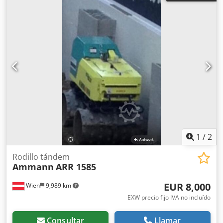
mm
, Motor AMMANN, tipo SEV-315M4 Especificaciones
técnicas: Modelo: SEV-315M4 Fabricante: AMMANN
Potencia nominal: 132 kW Tensión de funcionamiento 50
Hz: 400 V Velocidad nominal: 1.490 l/min Para más detalles
ver fotos y placa de características Estado: Usado, artículo
de stock revisado. Volumen de suministro: Dksdpfx Amstt
Auuo Ter 1 europalet con 1 motor
1
/
2
Rodillo tándem
Ammann
ARR 1585
EUR 8,000
Wien
9,989 km
EXW precio fijo IVA no incluído
Consultar
Llamar