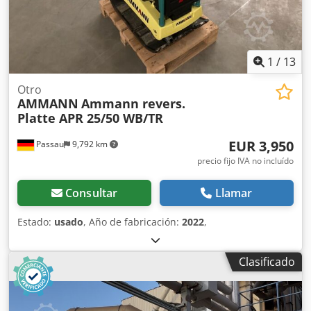
1
/
13
Otro
AMMANN
Ammann revers.
Platte APR 25/50 WB/TR
EUR 3,950
Passau
9,792 km
precio fijo IVA no incluído
Consultar
Llamar
Estado:
usado
, Año de fabricación:
2022
,
Clasificado