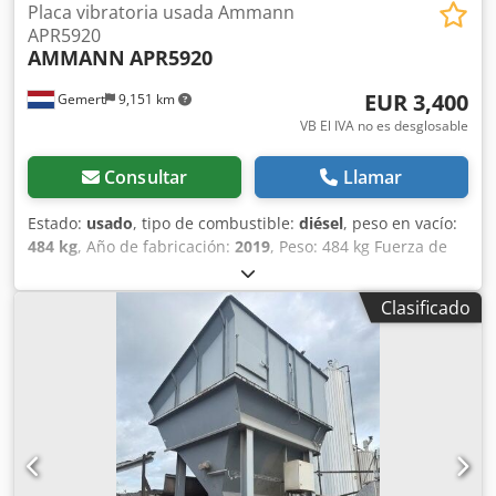
Placa vibratoria usada Ammann
APR5920
AMMANN
APR5920
EUR 3,400
Gemert
9,151 km
VB El IVA no es desglosable
Consultar
Llamar
Estado:
usado
, tipo de combustible:
diésel
, peso en vacío:
484 kg
, Año de fabricación:
2019
, Peso: 484 kg Fuerza de
impacto: 59 kN Motor diésel, 1 cilindro Hatz (1b40) Marcha
adelante/marcha atrás. Dkedpfxoxw H Hce Am Tor
Clasificado
Arranque eléctrico. Ancho de la placa: 60 cm Precio por
unidad: 3.400 €, sin IVA. ¡Varias unidades en stock!