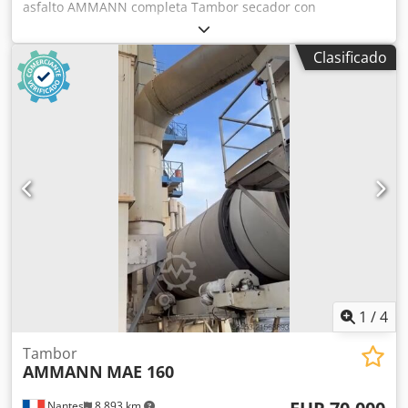
asfalto AMMANN completa Tambor secador con
quemador: 2006 Filtro: 2014 Automatización ERMIIS: 2013
Capacidad: 160 toneladas/hora Máquina actualmente en
Clasificado
proceso de desmontaje Dkedpfjxqpvtjx Am Tsr
1
/
4
Tambor
AMMANN
MAE 160
Nantes
8,893 km