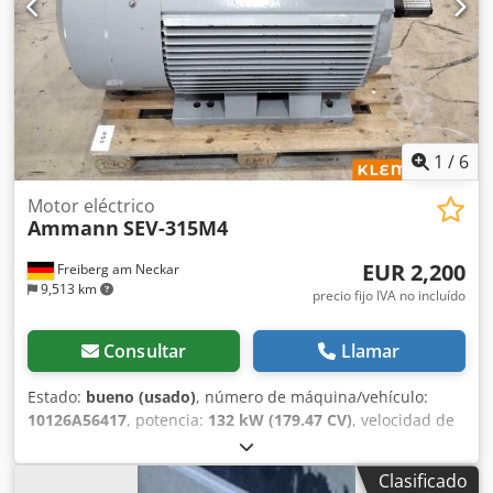
1
/
6
Motor eléctrico
Ammann
SEV-315M4
EUR 2,200
Freiberg am Neckar
9,513 km
precio fijo IVA no incluído
Consultar
Llamar
Estado:
bueno (usado)
, número de máquina/vehículo:
10126A56417
, potencia:
132 kW (179.47 CV)
, velocidad de
rotación (mín.):
1,490 rpm
, tensión de entrada:
400 V
,
corriente de entrada:
228 A
, peso total:
1,020 kg
, longitud
Clasificado
total:
1,200 mm
, ancho total:
800 mm
, altura total:
1,100