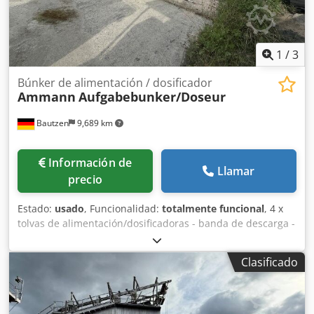
1
/
3
Búnker de alimentación / dosificador
Ammann
Aufgabebunker/Doseur
Bautzen
9,689 km
Información de
Llamar
precio
Estado:
usado
, Funcionalidad:
totalmente funcional
, 4 x
tolvas de alimentación/dosificadoras - banda de descarga -
banda transportadora/banda de transferencia Dkjdpfx
Amszq S Hus Tsr - instalación eléctrica, en caso de existir
Clasificado