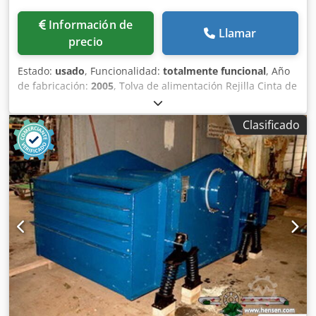
Información de
Llamar
precio
Estado:
usado
, Funcionalidad:
totalmente funcional
, Año
de fabricación:
2005
, Tolva de alimentación Rejilla Cinta de
extracción Dkedpfxjzq Szre Am Tjr Cinta transportadora de
12 m con banda de 650 mm
Clasificado