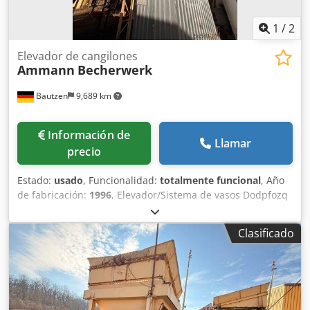
1
/
2
Elevador de cangilones
Ammann
Becherwerk
Bautzen
9,689 km
Información de
Llamar
precio
Estado:
usado
, Funcionalidad:
totalmente funcional
, Año
de fabricación:
1996
, Elevador/Sistema de vasos Dodpfozq
S Daox Am Tskr Aplicación: transporte de material a granel
mediante control remoto Altura: 26 m
Clasificado