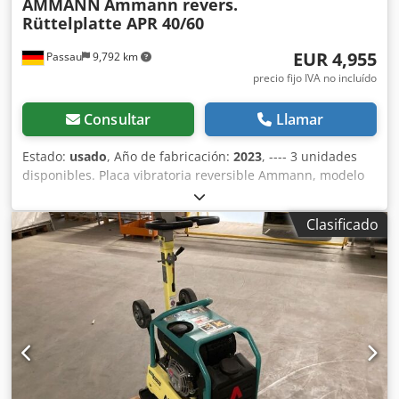
AMMANN
Ammann revers.
Rüttelplatte APR 40/60
EUR 4,955
Passau
9,792 km
precio fijo IVA no incluído
Consultar
Llamar
Estado:
usado
, Año de fabricación:
2023
, ---- 3 unidades
disponibles. Placa vibratoria reversible Ammann, modelo
APR 40/60 N.º de equipo: 100563147 Año de fabricación:
2023 Placa vibratoria reversible Ammann, modelo APR
Clasificado
40/60 Dkedpfx Amjzkzzbs Ter N.º de equipo: 100563148
Año de fabricación: 2023 Datos técnicos: Motor: Hatz /
Diésel Peso de la máquina: 284 kg Anchura de
compactación: 600 mm