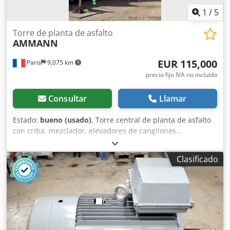
1
/
5
Torre de planta de asfalto
AMMANN
EUR 115,000
Paris
9,075 km
precio fijo IVA no incluído
Consultar
Llamar
Estado:
bueno (usado)
, Torre central de planta de asfalto
con criba, mezclador, elevadores de cangilones…
Capacidad: 160 toneladas/hora Dedpjy Hf Dujfx Am Tokr
Clasificado