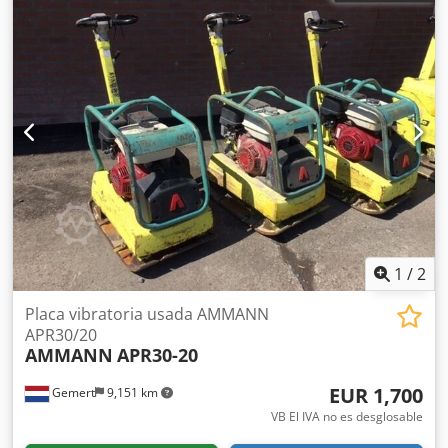
1
/
2
Placa vibratoria usada AMMANN
APR30/20
AMMANN
APR30-20
EUR 1,700
Gemert
9,151 km
VB El IVA no es desglosable