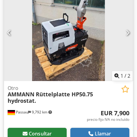
asfalto. Equipo completamente mecánico, robusta
construcción alemana. Condición visual acorde con las
fotos: desgaste normal por uso. Dedpey Sifyefx Am Tjkr
Datos técnicos: • Fabricante: AMMANN • Modelo: AVP 2920
• Año de fabricación: 1999 • Motor: HATZ Diesel • Tipo de
motor: 1B30-6 • Potencia: 5 kW • Peso operativo: 190 kg •
Arranque manual • Fabricado en Alemania Aplicaciones: •
Compactación de adoquines • Trabajos de pavimentación •
Trabajos viales • Compactación de suelos y lechos de arena
• Excavaciones y cimentaciones Estado: Máquina usada,
completa. Motor HATZ: unidad diésel duradera y valorada.
1
/
2
Otro
AMMANN
Rüttelplatte HP50.75
hydrostat.
EUR 7,900
Passau
9,792 km
precio fijo IVA no incluído
Consultar
Llamar