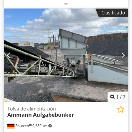
Cinta de descarga Dedpfxezq S Ave Am Tskr -Cinta
transportadora
Clasificado
1
/
7
Tolva de alimentación
Ammann
Aufgabebunker
Bautzen
9,689 km