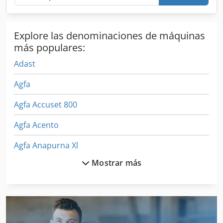
estándar CMYK. Se puede organizar una visita para
inspeccionar el equipo. Dcjdpfjznc Rlsx Ad Isk
Explore las denominaciones de máquinas
más populares:
Adast
Agfa
Agfa Accuset 800
Agfa Acento
Agfa Anapurna Xl
Mostrar más
Agfa Avalon
Agfa Avalon Lf
Agfa Avantra 44