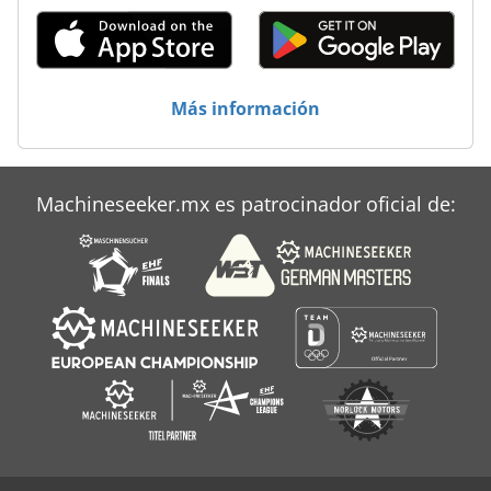
Grafopress
Gretag
Impresora
Más información
Magraf
Planax
Machineseeker.mx es patrocinador oficial de:
Unidad Lavado Agfa Cou 65