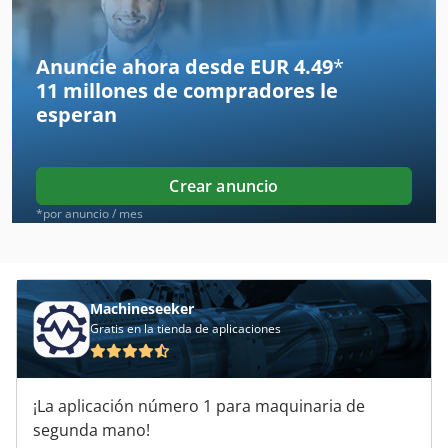
Agfa Azura
Agfa Msc 101
Anuncie ahora desde EUR 4.49
*
11 millones de compradores
le
Agfa Palladio
esperan
Agfa Rapiflex 51
Agfa Rapiline
Crear anuncio
Agi
*por anuncio / mes
Avalon
Coloración
Machineseeker
Gratis en la tienda de aplicaciones
Ctp
Ferag
¡La aplicación número 1 para maquinaria de
Fotocomponedora
segunda mano!