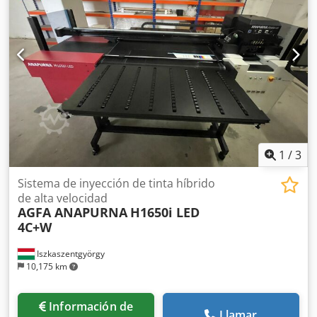
1
/
3
Sistema de inyección de tinta híbrido
de alta velocidad
AGFA ANAPURNA
H1650i LED
4C+W
Iszkaszentgyörgy
10,175 km
Información de
Llamar