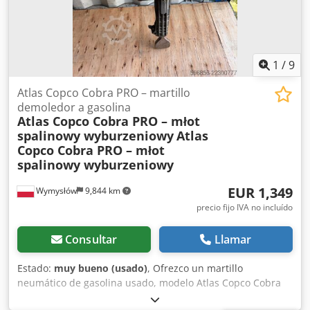
1
/
9
Atlas Copco Cobra PRO – martillo
demoledor a gasolina
Atlas Copco Cobra PRO – młot
spalinowy wyburzeniowy
Atlas
Copco Cobra PRO – młot
spalinowy wyburzeniowy
EUR 1,349
Wymysłów
9,844 km
precio fijo IVA no incluído
Consultar
Llamar
Estado:
muy bueno (usado)
, Ofrezco un martillo
neumático de gasolina usado, modelo Atlas Copco Cobra
PRO. El equipo es del año 2014 y fue fabricado en Suecia.