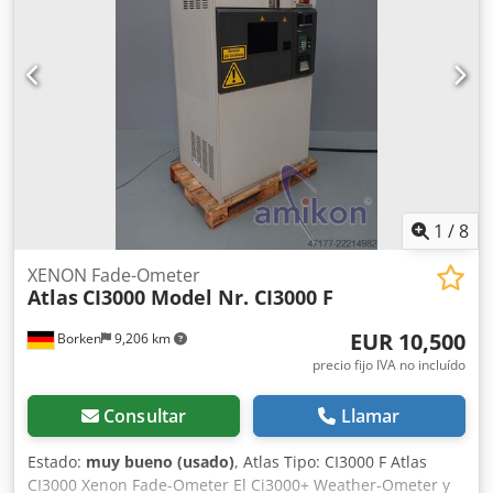
Presión de trabajo: 160-180 bar Caudal hidráulico
requerido: 155 l/min Dcsdpfx Aovpq Thsamek Frecuencia
de impacto: 330-680 Última inspección: 02-01-2025 País de
fabricación: DE Información adicional Póngase en contacto
con Ö. Inalkac para obtener más información.
1
/
8
XENON Fade-Ometer
Atlas
CI3000 Model Nr. CI3000 F
EUR 10,500
Borken
9,206 km
precio fijo IVA no incluído
Consultar
Llamar
Estado:
muy bueno (usado)
, Atlas Tipo: CI3000 F Atlas
CI3000 Xenon Fade-Ometer El Ci3000+ Weather-Ometer y