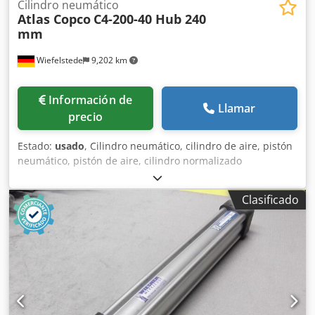
Cilindro neumático
Atlas Copco
C4-200-40 Hub 240
mm
Wiefelstede
9,202 km
Información de
Llamar
precio
Estado:
usado
, Cilindro neumático, cilindro de aire, pistón
neumático, pistón de aire, cilindro normalizado
Dcjdpfxogrzvke Aamok -Fabricante: Atlas Copco, cilindro
normalizado tipo C4-200-40 -Carrera: 240 mm -Vástago del
Clasificado
pistón: Ø 40 mm -Cantidad: 2 cilindros disponibles -Precio:
por unidad -Dimensiones: 320/280/A470 mm -Peso total: 34
kg/unidad