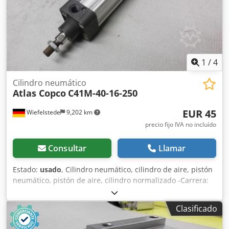
1
/
4
Cilindro neumático
Atlas Copco
C41M-40-16-250
EUR 45
Wiefelstede
9,202 km
precio fijo IVA no incluído
Consultar
Llamar
Estado:
usado
, Cilindro neumático, cilindro de aire, pistón
neumático, pistón de aire, cilindro normalizado -Carrera:
250 mm -Diámetro del pistón: 40 mm -Diámetro de la
varilla del pistón: 16 mm Dedpfx Aaefbnkajmsck -Precio:
Clasificado
por unidad -Cantidad: 2 unidades -Dimensiones:
410/55/H55 mm -Peso: 1,5 kg/unidad