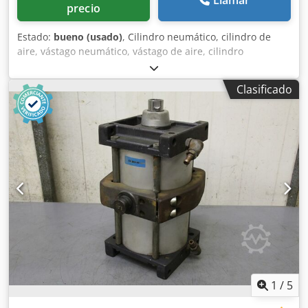
precio
Estado:
bueno (usado)
, Cilindro neumático, cilindro de
aire, vástago neumático, vástago de aire, cilindro
normalizado -Fabricante: Atlas Copco, cilindro normalizado
tipo C4-200-40 Dcodpsgr E R Aefx Aamek -Carrera: 200 mm
Clasificado
-Vástago del pistón: Ø 40 mm -Dimensiones: 330/280/A510
mm -Peso total: 33 kg
1
/
5