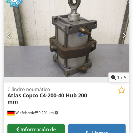
Dientes de desgarro -El montaje del cucharón puede
modificarse por un coste adicional -Peso propio: 160 kg
1
/
5
Cilindro neumático
Atlas Copco
C4-200-40 Hub 200
mm
Wiefelstede
9,201 km
Información de
Llamar