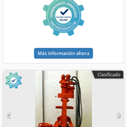
fotoestabilidad, pruebas de materiales, control de calidad
y pruebas de envejecimiento de plásticos, pinturas,
revestimientos, textiles y otros materiales. Datos técnicos
Fuente de luz: Lámpara de arco de xenón Potencia nominal
de la lámpara: 4.500 W Rango de funcionamiento de la
lámpara de xenón: 1.700 - 4.500 W Modelo del equipo
según el panel: Ci3000+ W Sensor de muestra 1: Estándar
negro Sensor de muestra 2: Placa negra Sensor de luz 1: CI
300 - 400 nm Sensor de luz 2: CI 420 nm Conexión
Más información ahora
eléctrica: 220 / 380 V Frecuencia: 50 Hz Tipo de conexión:
3/N/PE Corriente nominal: 50 A Consumo de energía: 9,5
kW Voltaje de control: 24 VDC Se requiere suministro de
aire comprimido Presión de funcionamiento: 80 - 100 PSI /
Clasificado
552 - 689 kPa Consumo de aire comprimido: aprox. 4 CFM /
0,11 m³/min Dimensiones aproximadas: 950 x 730 x 1.830
mm (ancho x profundidad x alto) Superficie de instalación
requerida: aprox. 1.050 x 2.030 mm (ancho x profundidad)
Peso aproximado: 404 kg Distancia mínima de la campana
de extracción: aprox. 102 - 152 mm Datos de
funcionamiento Equipamiento Panel de control con
pantalla táctil Quemador de xenón Cámara de pruebas
con cesta para muestras Sensor de estándar negro Sensor