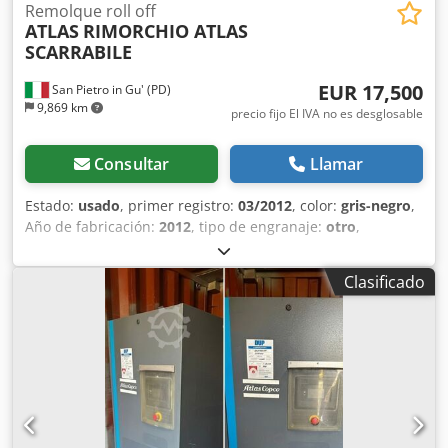
Remolque roll off
ATLAS
RIMORCHIO ATLAS
SCARRABILE
EUR 17,500
San Pietro in Gu' (PD)
9,869 km
precio fijo El IVA no es desglosable
Consultar
Llamar
Estado:
usado
, primer registro:
03/2012
, color:
gris-negro
,
Año de fabricación:
2012
, tipo de engranaje:
otro
,
MATRÍCULA: AH12361 TÍTULO: REMOLQUE ATLAS DE
VOLCADO NEUMÁTICO, ARENADO Y REPINTADO REF: 25R02
Clasificado
AÑO: 03/2012 EJES: 2 DISTANCIA ENTRE EJES: 4800
LONGITUD MÁXIMA: 9,16 m ORIGEN: Italia Djdpfjwq Ey Rsx
Aamjck CAPACIDAD DE CARGA: 16400 kg - REMOLQUE:
20000 kg a plena carga TIPO DE EQUIPAMIENTO: de
volcado MODELO DE EQUIPAMIENTO: ATLAS ADR: sí
CAPACIDAD DE CARGA ÚTIL DESDE: 5,00 m + 0,20 m HASTA:
7,00 m + 0,20 m SUSPENSIÓN: neumática FRENOS: de disco
NEUMÁTICOS: 265/70 R19.5 ACCESORIOS - 4 discos de