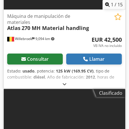
1
/
15
Máquina de manipulación de
materiales
Atlas
270 MH Material handling
EUR 42,500
Willebroek
9,094 km
VB IVA no incluído
Consultar
Llamar
Estado:
usado
, potencia:
125 kW (169.95 CV)
, tipo de
combustible:
diésel
, Año de fabricación:
2012
, horas de
funcionamiento:
14,463 h
, Atlas 270 MH – Brazo largo – con
funciones de pinza, rotación y magnética – Cabina
Clasificado
hidráulica – 4 estabilizadores – Carga útil total: 29.500 kg –
14.464 horas de funcionamiento = Más información = Año
de fabricación: 2012 Tracción: sobre ruedas Peso máximo
autorizado: 29.500 kg Marcado CE: sí Número de
referencia: 52 = Información de la empresa = Estamos
ubicados entre Amberes y Bruselas, a lo largo de la