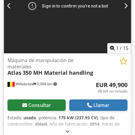
autopista A12, cerca del puerto de Amberes. Horario de
atención: de lunes a viernes, de forma continua, de 8.30 a
19.00 horas. Dedjzacxbopfx Aamock
1
/
15
Máquina de manipulación de
materiales
Atlas
350 MH Material handling
EUR 49,900
Willebroek
9,094 km
VB IVA no incluído
Consultar
Llamar
Estado:
usado
, potencia:
175 kW (237.93 CV)
, tipo de
combustible:
diésel
, Año de fabricación:
2014
, horas de
funcionamiento:
11,094 h
, Atlas 350 MH – Brazo largo – con