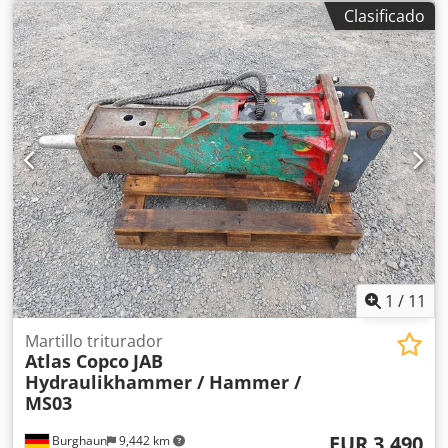
El modelo Cobra PRO es un martillo neumático profesional
Clasificado
diseñado para trabajos de construcción, carreteras y
demolición; no requiere alimentación eléctrica ni un
compresor, lo que lo hace ideal para trabajar en
exteriores. El estado visual es el que se muestra en las
fotos: presenta los signos normales de uso, con arañazos y
roces. Viene equipado con un cincel de trabajo. Datos:
Fabricante: Atlas Copco Modelo: Cobra PRO Año de
fabricación: 2014 País de fabricación: Suecia Motor: motor
de gasolina de 2 tiempos Aplicación: demolición de
hormigón y asfalto, trabajos en carreteras y excavaciones
Dcsdjzkwdlspfx Aamsk Diseño móvil: no requiere un
compresor ni alimentación de red.
1
/
11
Martillo triturador
Atlas Copco
JAB
Hydraulikhammer / Hammer /
MS03
EUR 3,490
Burghaun
9,442 km