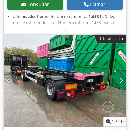
Consultar
Llamar
Estado:
usado
, horas de funcionamiento:
1,655 h
, Salvo
errores e intermediación. Número interno: 1433. Motor
PERKINS. El vehículo no ha sido reacondicionado.
Posibilidad de entrega en todo el país con un coste
Clasificado
adicional. Djdpfxezp Avks Aamock Salvo errores e
intermediación. Con gusto aceptaremos su vehículo como
parte del pago. Posibilidad de financiación/leasing, incluso
sin entrada. ¿Tiene alguna pregunta? ¡Estaremos
encantados de asesorarle!
1
/
10