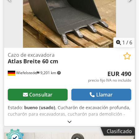
1
/
6
Cazo de excavadora
Atlas
Breite 60 cm
EUR 490
Wiefelstede
9,201 km
precio fijo IVA no incluído
Consultar
Llamar
Estado:
bueno (usado)
, Cucharón de excavación profunda,
cucharón para excavadoras, cucharón para demolición -
Ancho: 600 mm Dcjdpfxsb A I Rco Aamok -Altura: 600 mm -
Profundidad: 800 mm -Medida entre los puntos de
Clasificado
montaje: 255/200 mm -Diámetro del orificio: Ø 45/50 mm -