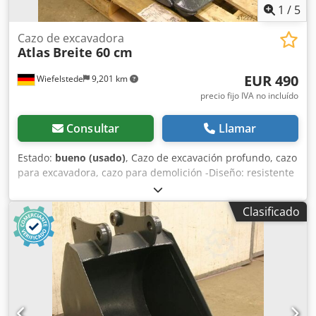
1
/
5
Cazo de excavadora
Atlas
Breite 60 cm
EUR 490
Wiefelstede
9,201 km
precio fijo IVA no incluído
Consultar
Llamar
Estado:
bueno (usado)
, Cazo de excavación profundo, cazo
para excavadora, cazo para demolición -Diseño: resistente
-Ancho: 570 mm -Altura: 450 mm -Profundidad: 600 mm -
Distancia entre puntos de anclaje: 160 mm -Distancia
Clasificado
entre orificios: 220 mm -Diámetro del orificio: Ø 45 mm -
Corte prolongado Dcodpfjb A I Insx Aamsk -El sistema de
anclaje del cazo puede modificarse por un coste adicional -
Peso propio: 130 kg