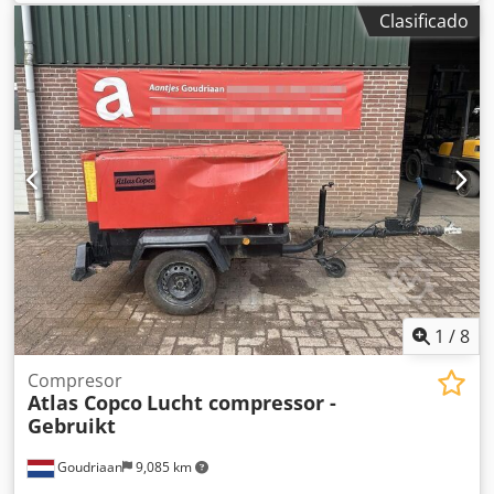
función de pinza, rotación e imán – Cabina hidráulica – 4
Clasificado
soportes – Peso total 33.500 kg – 11.094 horas de
funcionamiento – = Más información = Año de fabricación:
2014 Modelo: 2014 Uso previsto: Construcción Tracción:
Sobre ruedas Peso máximo autorizado: 33.500 kg Marcado
CE: sí Número de referencia: 51 = Información de la
empresa = Dcedoyuix Ropfx Aamsk Nuestra ubicación se
encuentra entre Amberes y Bruselas, a lo largo de la
autopista A12, cerca del puerto de Amberes. Horario de
atención: de lunes a viernes, ininterrumpidamente, de
8:30 a 19:00.
1
/
8
Compresor
Atlas Copco
Lucht compressor -
Gebruikt
Goudriaan
9,085 km