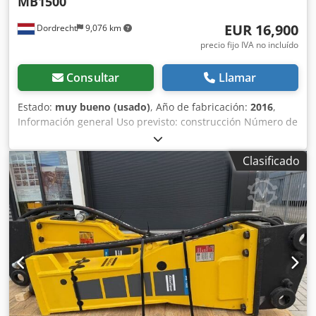
MB1500
EUR 16,900
Dordrecht
9,076 km
precio fijo IVA no incluído
Consultar
Llamar
Estado:
muy bueno (usado)
, Año de fabricación:
2016
,
Información general Uso previsto: construcción Número de
referencia: 4 Pesos Peso en vacío: 1.300 kg Características
funcionales Dimensiones de la zona de carga: 200 x 70 x 60
Clasificado
cm Marcado CE: sí Dedpfevpq Tbjx Aamjck Mantenimiento,
historial y estado Número de propietarios: 1 Estado
técnico: muy bueno Estado estético: muy bueno
Información adicional Adecuado para las siguientes
máquinas: 17-29 toneladas Condiciones de entrega: EXW
Presión de trabajo: 160-180 bar Caudal hidráulico
requerido: 155 l/min Frecuencia de impacto: 330-680
Última inspección: 02-01-2025 País de fabricación: DE
Información adicional Para obtener más información,
póngase en contacto con Ö. Inalkac.