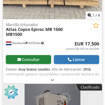
1
/
4
Martillo triturador
Atlas Copco
Epiroc MB 1500
MB1500
EUR 17,500
Dordrecht
9,076 km
precio fijo IVA no incluído
Consultar
Llamar
Estado:
muy bueno (usado)
, Año de fabricación:
2016
,
Información general Uso previsto: construcción Número de
referencia: 4 Pesos Peso en vacío: 1300 kg Características
Dimensiones de la caja de carga: 200 x 70 x 60 cm Marcado
Clasificado
CE: sí Mantenimiento, historial y estado Número de
propietarios: 1 Estado técnico: muy bueno Estado óptico:
muy bueno Información adicional Apto para las siguientes
máquinas: 17-29 toneladas Condiciones de entrega: EXW