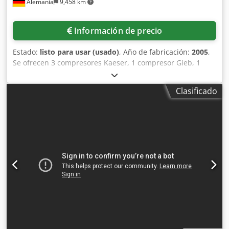
Alemania
9,458 km
agua/aceite. El pequeño regulador de aire del CI3000
contiene un segundo filtro de agua/aceite y un filtro de
partículas de 5 micras. Asegúrese de que se instale un
Información de precio
separador de agua/aceite independiente y no confíe
únicamente en el filtro del regulador de aire, ya que este
Estado:
listo para usar (usado)
, Año de fabricación:
2005
,
último está diseñado únicamente como dispositivo
Se ofrecen 3 compresores Kaeser, 1 compresor Gieb, 1
complementario. Especificaciones del aire comprimido
compresor Atlas Copco y un depósito a presión de
Presión: 80-100 PSI (552-689 kPa) Caudal: 4 CFM (0,11
Maschinen- und Behälterbau. 1) Compresor Gieb, 750/250-
m³/min) Dimensiones: Dimensiones totales del CI3000 37,5
Clasificado
11, año de fabricación: 2005, presión máxima de
de ancho x 29 de profundidad x 72" de alto (95 de ancho x
funcionamiento: 11 bar, caudal de aspiración: 750 l/min,
73 de profundidad x 183 cm de alto) Espacio requerido:
potencia requerida: 4,0 kW. Dcodpfszmh Uaex Aamek 2) 3
41,5 de ancho x 80" de profundidad (105 de ancho x 203
compresores Kaeser EPC 630-150, año de fabricación:
cm de profundidad) Peso total: 404 kg Voltaje: 380-220 V 38
1995, presión máxima de funcionamiento: 10 bar, caudal
A 50 Hz 〜3/N/PE 8 kW 404 kg Estado: usado Alcance del
volumétrico: 630 l/min, potencia del motor: 3,0 kW. 3)
suministro: (Ver imagen) (Se reservan los derechos a
Compresor Atlas Copco LT con cubierta acústica, presión
modificaciones e errores en los datos técnicos). Estaremos
de funcionamiento: 15 bar. 6) Depósito a presión de
encantados de responder a cualquier pregunta adicional
Maschinen- und Behälterbau, volumen: 350 l, año de
por teléfono.
fabricación: 1997, presión máxima de funcionamiento: 16
bar, rango de temperatura: -10 °C a +50 °C. Es posible
realizar una inspección in situ.