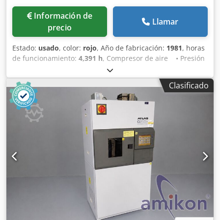
Información de
Llamar
precio
Estado:
usado
, color:
rojo
, Año de fabricación:
1981
, horas
de funcionamiento:
4,391 h
, Compresor de aire • Presión
de trabajo: 11 bar • 4391 horas Dodpfxox S Nxas Aamjck
• Iluminación vial • Totalmente funcional Estado: Usado
Clasificado
Año de fabricación: 1981