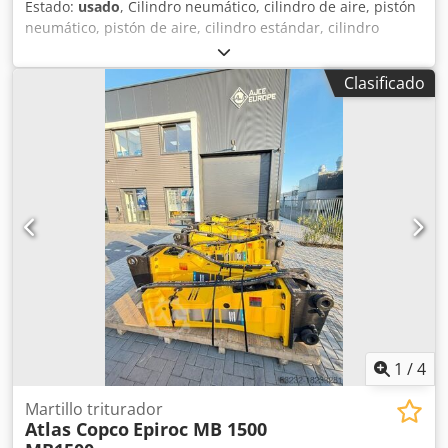
Estado:
usado
, Cilindro neumático, cilindro de aire, pistón
neumático, pistón de aire, cilindro estándar, cilindro
compacto -Carrera: 50 mm -Diámetro del pistón: 50 mm -
Diámetro de la varilla del pistón: 16 mm Dedpfxofbmu Ss
Clasificado
Aameck -Precio: por unidad -Cantidad: 2 unidades -
Dimensiones: 100/65/A65 mm -Peso: 0,75 kg/unidad
1
/
4
Martillo triturador
Atlas Copco
Epiroc MB 1500