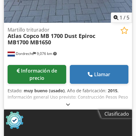
1
/
5
Martillo triturador
Atlas Copco
MB 1700 Dust Epiroc
MB1700 MB1650
Dordrecht
9,076 km
Información de
Llamar
precio
Estado:
muy bueno (usado)
, Año de fabricación:
2015
,
Información general Uso previsto: Construcción Pesos Peso
en vacío: 1.500 kg Funcionalidad Dimensiones de la zona
de carga: 200 x 70 x 80 cm Marcado CE: sí Mantenimiento,
Clasificado
historial y estado Csdsy N Sdtepfx Aa Eerf Número de
propietarios: 1 Estado técnico: muy bueno Estado visual:
muy bueno Información adicional Apto para las siguientes
máquinas: 19 - 32 t Condiciones de entrega: EXW Presión