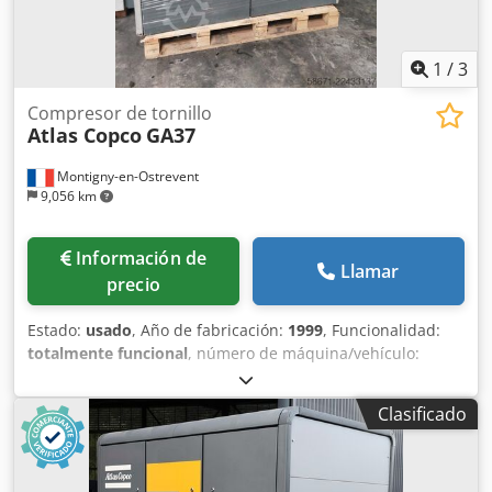
1
/
3
Compresor de tornillo
Atlas Copco
GA37
Montigny-en-Ostrevent
9,056 km
Información de
Llamar
precio
Estado:
usado
, Año de fabricación:
1999
, Funcionalidad:
totalmente funcional
, número de máquina/vehículo:
AII362754
, potencia:
37 kW (50.31 CV)
, presión de
funcionamiento:
7 bar
, Equipamiento:
compresor, placa
Clasificado
de características disponible, sistema de aire
comprimido
, El compresor lubricado Atlas Copco GA37 es
una máquina potente y fiable, diseñada para ofrecer un
rendimiento óptimo en diversos entornos industriales.