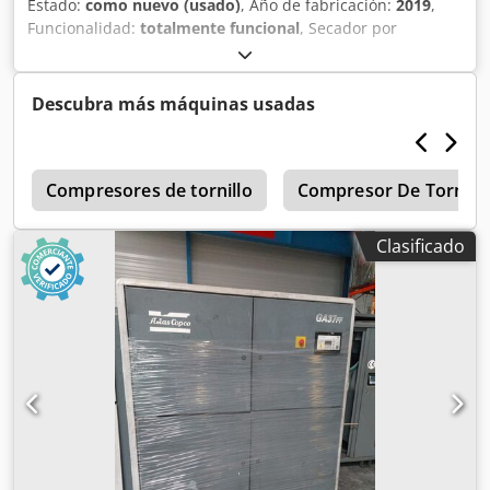
Estado:
como nuevo (usado)
, Año de fabricación:
2019
,
Funcionalidad:
totalmente funcional
, Secador por
refrigeración Atlas Copco FX6, usado 2,34 m³/min 14 bares
Codpjzrtbijfx Aa Eerf Año de fabricación: 2019
Descubra más máquinas usadas
a
Compresores de tornillo
Compresor De Tornill
Clasificado