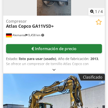
1
/
4
Compresor
Atlas Copco
GA11VSD+
Alemania
9,458 km
Información de precio
Estado:
listo para usar (usado)
, Año de fabricación:
2013
,
Se ofrece un compresor de tornillo Atlas Copco con
secador frigorífico integrado. Potencia: 11 kW, velocidad
del motor: 7700 rpm, presión de funcionamiento: 12,75
Clasificado
bares, caudal: 32 l/s, regulación de velocidad, horas de
funcionamiento: 9035 h, peso: 271 kg. Es posible realizar
una inspección en las instalaciones. Cjdpfx Aajzq Ec Ne
Ejrf