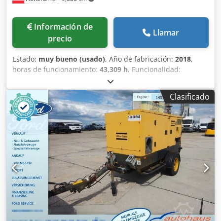
Información de
Llamar
precio
Estado:
muy bueno (usado)
, Año de fabricación:
2018
,
horas de funcionamiento:
43,309 h
, Funcionalidad:
totalmente funcional
, Compresor de tornillo Atlas Copco
GA75VSD+FF Inversor y secador integrados 75 kW 12,75 bar
Clasificado
Crjdpszp Urwefx Aa Eof 15,50 m³/min Año de fabricación:
2018 Horas de funcionamiento: 43.309