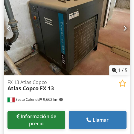
1
/
5
FX 13 Atlas Copco
Atlas Copco
FX 13
Sesto Calende
9,662 km
Información de
Llamar
precio