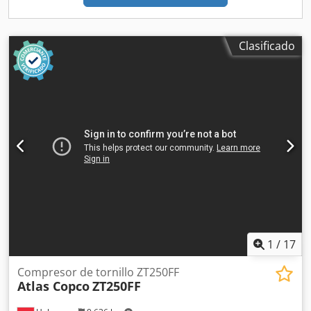
pago. Si desea una nueva homologación TÜV, con gusto le
ofrecemos una propuesta de nuestros talleres asociados.
Nuestra oferta, por regla general, es SIN nueva
Clasificado
homologación TÜV. La entrega de su "nuevo" vehículo
comercial puede realizarse a través de nuestros socios
externos por un coste adicional. La información contenida
en los anuncios, internet, etiquetas de precio e imágenes
son descripciones no vinculantes y no constituyen
propiedades garantizadas. El vendedor no asume ninguna
responsabilidad ni garantía por errores tipográficos o de
transmisión de datos. Los equipamientos especificados
deben comprobarse por separado si es necesario.
Reservado el derecho a errores y venta previa.
1
/
17
Compresor de tornillo ZT250FF
Atlas Copco
ZT250FF