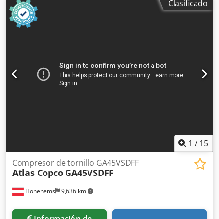
Clasificado
exento de aceite, certificado ISO 8573-1 Clase 0. Datos
técnicos: • Fabricante: Atlas Copco • Modelo: ZA5 VSD • Año
de fabricación: 2019 • Potencia nominal total: 250 kW •
Presión máxima de trabajo: 4 bar(e) • Velocidad de
rotación: 1.879 rpm • Peso bruto: 5.662 kg • Tecnología:
accionamiento de velocidad variable (VSD) • Calidad del
aire: exento de aceite, ISO 8573-1 Clase 0 • Fabricado en
Bélgica • Variador de frecuencia WEG • Número de serie
APF239403 Credpfjznaxajx Aa Ejf
1
/
15
Compresor de tornillo GA45VSDFF
Atlas Copco
GA45VSDFF
Hohenems
9,636 km
Información de