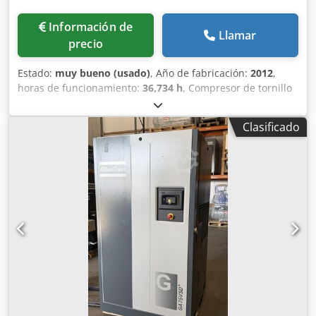
Información de
Llamar
precio
Estado:
muy bueno (usado)
, Año de fabricación:
2012
,
horas de funcionamiento:
36,734 h
, Compresor de tornillo
Atlas Copco GA55FF Secador integrado 55 kW 9,80 bares
8,87 m³/min Año de fabricación: 2012 Horas de
Clasificado
funcionamiento: 36.734 Cedpfx Aaezphrwj Eerf