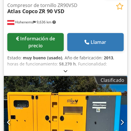
Compresor de tornillo ZR90VSD
Atlas Copco
ZR 90 VSD
Hohenems
9,636 km
Información de
Llamar
precio
Estado:
muy bueno (usado)
, Año de fabricación:
2013
,
horas de funcionamiento:
58,270 h
, Funcionalidad:
totalmente funcional
, Compresor de tornillo sin aceite
Atlas Copco ZR90VSD Convertidor integrado 90 kW 9 bares
Clasificado
Csdpfx Aszmwc Hja Esrf 15,50 m³/min Año de fabricación:
2013 Horas de funcionamiento: 58.270