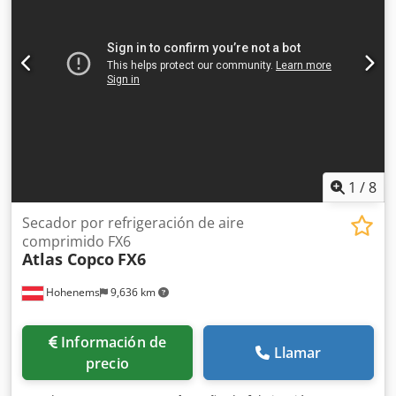
de trabajo: 160-180 bar Caudal hidráulico requerido: 170
l/min Frecuencia de impacto: 320-640 Última inspección:
27-04-2026 País de fabricación: DE Más información
Póngase en contacto con Ö. Inalkac para obtener más
información.
1
/
8
Secador por refrigeración de aire
comprimido FX6
Atlas Copco
FX6
Hohenems
9,636 km
Información de
Llamar
precio