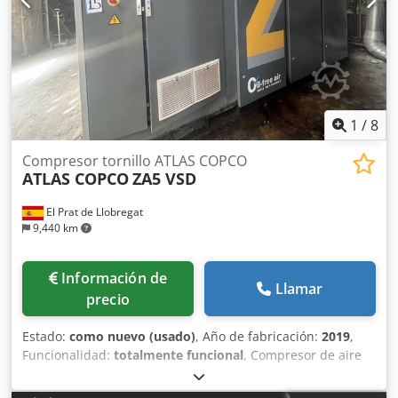
1
/
8
Compresor tornillo ATLAS COPCO
ATLAS COPCO
ZA5 VSD
El Prat de Llobregat
9,440 km
Información de
Llamar
precio
Estado:
como nuevo (usado)
, Año de fabricación:
2019
,
Funcionalidad:
totalmente funcional
, Compresor de aire
industrial Atlas Copco ZA5 VSD, con tecnología de
velocidad variable (VSD) y producción de aire totalmente