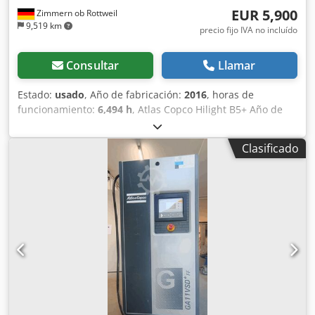
EUR 5,900
Zimmern ob Rottweil
9,519 km
precio fijo IVA no incluído
Consultar
Llamar
Estado:
usado
, Año de fabricación:
2016
, horas de
funcionamiento:
6,494 h
, Atlas Copco Hilight B5+ Año de
fabricación: 2016 Crsdpfxsy R Atze Aa Eof Horas de
funcionamiento: 6.494 h Iluminación LED: 4 × 350 W
Clasificado
Cobertura de luz: hasta 5.000 m² Peso: 981 kg