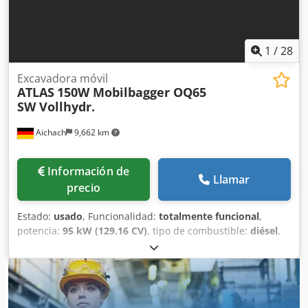
1
/
28
Excavadora móvil
ATLAS
150W Mobilbagger OQ65
SW Vollhydr.
Aichach
9,662 km
Información de
Llamar
precio
Estado:
usado
, Funcionalidad:
totalmente funcional
,
potencia:
95 kW (129.16 CV)
, tipo de combustible:
diésel
,
color:
naranja
, peso operativo:
16,000 kg
, tamaño del
neumático:
315/70 R22,5
, Año de fabricación:
2014
, horas
de funcionamiento:
10,800 h
, Equipamiento:
aire
acondicionado, brazo ajustable, cámara de visión trasera,
dispositivo de cambio rápido, sistema de lubricación