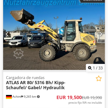
Horas de funcionamiento: 10.000 h * Placas hidráulicas
Cjdpfx Ajzf T Uvsa Eerf * Cámara de visión trasera * Más
imágenes y vídeos disponibles a través de WhatsApp *
Salvo error y omisión; sujeto a venta previa.
1
/
33
Cargadora de ruedas
ATLAS
AR 80/ 5316 Bh/ Kipp-
Schaufel/ Gabel/ Hydraulik
EUR 19,500
Achim
9,265 km
EUR 19,990
precio fijo IVA no incluído