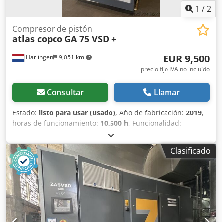
1
/
2
Compresor de pistón
atlas copco
GA 75 VSD +
EUR 9,500
Harlingen
9,051 km
precio fijo IVA no incluído
Consultar
Llamar
Estado:
listo para usar (usado)
, Año de fabricación:
2019
,
horas de funcionamiento:
10,500 h
, Funcionalidad:
totalmente funcional
, peso total:
898 kg
, potencia:
75 kW
(101.97 CV)
, caudal volumétrico:
476 m³/h
, presión (máx.):
Clasificado
13 bar
, tipo de refrigeración:
aire
, Equipamiento:
documentación / manual, placa de características
disponible
, Compresor de tornillo en buen estado y
funcionamiento, 75 kW, con control de frecuencia. Codpfx
Aaezrihre Esrf