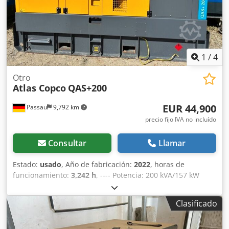
1
/
4
Otro
Atlas Copco
QAS+200
EUR 44,900
Passau
9,792 km
precio fijo IVA no incluído
Consultar
Llamar
Estado:
usado
, Año de fabricación:
2022
, horas de
funcionamiento:
3,242 h
, ---- Potencia: 200 kVA/157 kW
Depósito de combustible: 585 litros Horas de
funcionamiento: 3242 h, año de fabricación: 12/2022
Clasificado
Codezrkuaopfx Aa Esrf Tomas de corriente: 125-63-32-16 A
+ DS Interruptor diferencial de tipo B