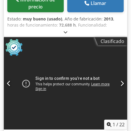
Llamar
precio
Estado:
muy bueno (usado)
, Año de fabricación:
2013
,
horas de funcionamiento:
72,688 h
, Funcionalidad:
totalmente funcional
, Compresor de tornillo Atlas Copco
GA45VSDFF Inversor y secador integrados. 45 kW 12,75 bar
Clasificado
8,67 m³/min Año de fabricación: 2013 Credpfx Aoznlx Sja
Eef Horas de funcionamiento: 72.688 h
1
/
22