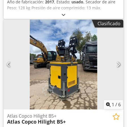
Año de fabricación:
2017
, Estado:
usado
, Secador de aire
Peso: 128 kg Presión de aire comprimido: 13 máx.
Temperatura ambiente: 46 °C máx. Cedpfx Aaew Da Ene
Esrf
Clasificado
1
/
6
Atlas Copco Hilight B5+
Atlas Copco
Hilight B5+