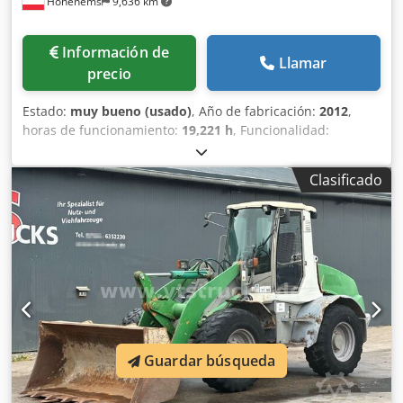
Hohenems
9,636 km
Información de
Llamar
precio
Estado:
muy bueno (usado)
, Año de fabricación:
2012
,
horas de funcionamiento:
19,221 h
, Funcionalidad:
totalmente funcional
, Compresor de tornillo sin aceite,
modelo ZT250FF. Incluye secador integrado. 250 kW
Clasificado
Cedpfxozmdrbe Aa Ejrf 10 bares 42,31 m³/min Año de
fabricación: 2012 Horas de funcionamiento: 19.221
Guardar búsqueda