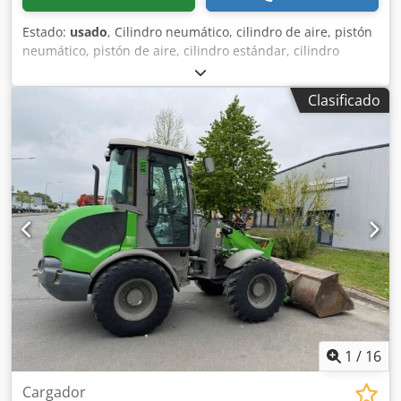
Estado:
usado
, Cilindro neumático, cilindro de aire, pistón
neumático, pistón de aire, cilindro estándar, cilindro
compacto -Carrera: 50 mm Cjdpfx Aefbmu Sea Ejrf -
Diámetro del pistón: 50 mm -Diámetro de la varilla del
Clasificado
pistón: 16 mm -Precio: por unidad -Cantidad: 2 unidades -
Dimensiones: 100/65/A65 mm -Peso: 0,75 kg/unidad
1
/
16
Cargador