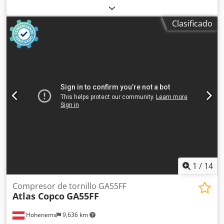
de compresores, que incluye depósito/tanque base con
bombas, filtros, refrigeradores y colector de válvulas.
Clasificado
Incluye un tanque de purga y una selección de repuestos y
juntas, tal como se muestra en la lista descargable que se
encuentra a continuación. Nota: Las ventas están sujetas a
la finalización satisfactoria, en un plazo de 24 horas, de
una verificación de diligencia debida del socio comercial
(BPDDC) y de un formulario de declaración del usuario
final (EUS) por parte del comprador, y, si el comprador no
es el usuario final, para cada usuario final.
Crjdpjzmadmofx Aa Eef Los formularios BPDD y EUS se
pueden descargar del sitio web.
1
/
14
Compresor de tornillo GA55FF
Atlas Copco
GA55FF
Hohenems
9,636 km