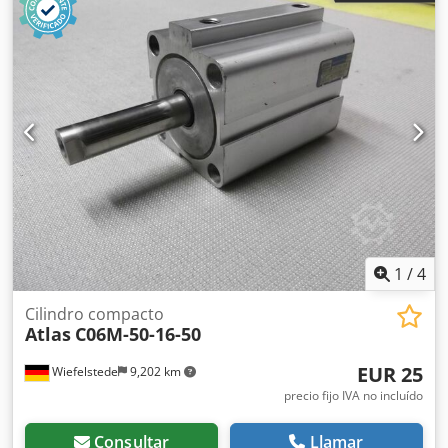
1
/
4
Cilindro compacto
Atlas
C06M-50-16-50
EUR 25
Wiefelstede
9,202 km
precio fijo IVA no incluído
Consultar
Llamar