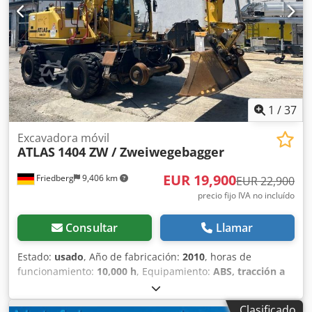
1
/
37
Excavadora móvil
ATLAS
1404 ZW / Zweiwegebagger
EUR 19,900
Friedberg
9,406 km
EUR 22,900
precio fijo IVA no incluído
Consultar
Llamar
Estado:
usado
, Año de fabricación:
2010
, horas de
funcionamiento:
10,000 h
, Equipamiento:
ABS, tracción a
las cuatro ruedas
, * Atlas 1404 ZW, excavadora para
trabajos en dos direcciones * Año de fabricación: 2010 *
Clasificado