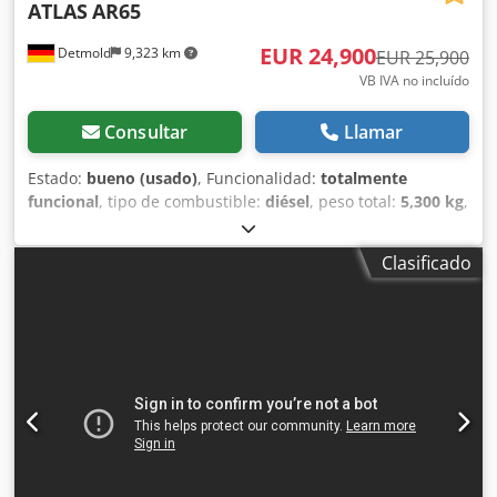
ATLAS
AR65
EUR 24,900
Detmold
9,323 km
EUR 25,900
VB IVA no incluído
Consultar
Llamar
Estado:
bueno (usado)
, Funcionalidad:
totalmente
funcional
, tipo de combustible:
diésel
, peso total:
5,300 kg
,
Año de fabricación:
2014
, horas de funcionamiento:
7,440
h
, Equipamiento:
cabina, faros adicionales, pala estándar,
Clasificado
tracción a las cuatro ruedas
, Cargadora de ruedas Atlas
65, año 2014 con 7.440 horas de funcionamiento,
enganche rápido y cuchara, en estado limpio y lista para
trabajar de inmediato. Transporte y entrega posibles.
Visita previa cita, también disponible los fines de semana.
Credpoy N Ei Nofx Aa Ejf