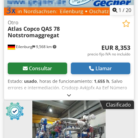
1
/
20
Otro
Atlas Copco
QAS 78
Notstromaggregat
EUR 8,353
Eilenburg
9,568 km
precio fijo IVA no incluído
Consultar
Llamar
Estado:
usado
, horas de funcionamiento:
1,655 h
, Salvo
errores e intermediación. Crsdozp Avkjpfx Aa Eef Número
interno: 1433. Motor PERKINS. El vehículo no ha sido
reacondicionado. Posibilidad de entrega en todo el país
Clasificado
con un coste adicional. Salvo errores e intermediación. Con
gusto aceptaremos su vehículo como parte del pago.
Posibilidad de financiación/leasing, incluso sin entrada.
¿Tiene alguna pregunta? ¡Estaremos encantados de
asesorarle!