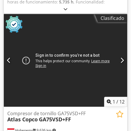
horas de funcionamiento:
5,735 h
, Funcionalidad:
totalmente funcional
, Compresor de tornillo sin aceite
Atlas Copco ZR90 90 kW 7,50 bares Crsdpfjzqvvaex Aa Ejf
Clasificado
14 m³/min Año de fabricación: 2012 Horas de
funcionamiento: 5735
1
/
12
Compresor de tornillo GA75VSD+FF
Atlas Copco
GA75VSD+FF
Hohenems
9,636 km