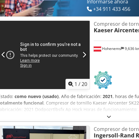
Informarse ahora
+34 911 433 456
Compresor de torni
Kaeser
Aircente
Hohenems
9,636 
1
/
20
Estado:
como nuevo (usado)
, Año de fabricación:
2021
, horas de 
totalmente funcional
, Compresor de tornillo Kaeser Aircenter SK2
fabricación: 2021 Dodpozrtlbsfx Ap Hock Horas de funcionamiento:
Compresor de torni
Ingersoll-Rand
R