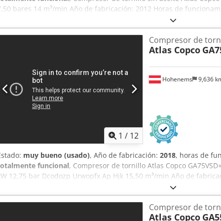
7,50 bares 14 m³/min Año de fabricación: 2012 Horas de funcionam
Compresor de torn
Atlas Copco
GA7
Hohenems
9,636 
1
/
12
Estado:
muy bueno (usado)
, Año de fabricación:
2018
, horas de f
totalmente funcional
, Compresor de tornillo Atlas Copco GA75VSD+
kW 12,75 bar Dcodozp Urwopfx Ap Hjk 15,50 m³/min Año de fabrica
43.309
Compresor de torn
Atlas Copco
GA5