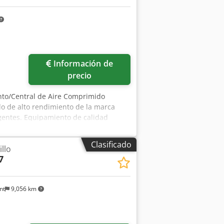
Información de
precio
nto/Central de Aire Comprimido
o de alto rendimiento de la marca
xigentes. Equipamiento de calidad
(3 EQUIPOS PRINCIPALES): 1.
165 SFC Marca/Modelo: Kaeser CSDX 165
Clasificado
llo
kW Presión de servicio máx.: 8,5 bar
7
Características especiales: Equipado
l consumo de energía en función de la
F 280 Marca/Modelo: Kaeser TF 280 Año
nt
9,056 km
zjpfx Ap Heck Alimentación eléctrica:
a (2,60 kg) N.º de serie: 1631 /
AESER CSD 102 T Marca/Modelo: Kaeser
 (versión T) y control electrónico