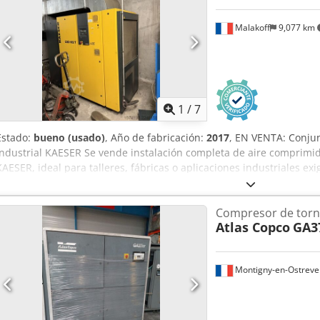
Malakoff
9,077 km
1
/
7
Estado:
bueno (usado)
, Año de fabricación:
2017
, EN VENTA: Conju
Industrial KAESER Se vende instalación completa de aire comprimid
KAESER, ideal para talleres, fábricas o aplicaciones industriales e
alemana, fiable y con mantenimiento regular. DETALLE DEL EQUIPO 
Compresor de tornillo con variador de velocidad — KAESER CSDX 
Compresor de torni
SFC (Sigma Profile) Año de fabricación: 2017 Potencia nominal: 90,0 
Atlas Copco
GA3
Velocidad del motor: 2980 rpm Serie/N.º de artículo: 3111 / CSDX.4 
con un variador de velocidad (SFC) para una gestión optimizada de
demanda de aire. 2. Secador de aire por refrigeración — KAESER T
Montigny-en-Ostreve
de fabricación: 06/2017 Presión de servicio máx.: 16,0 bar Dedezqtd
400 V / 3 fases / 50 Hz (Corriente nominal: 9,6 A) Refrigerante: R-134
Material: 1.2482.0 3. Compresor de tornillo de velocidad fija — K
CSD 102 T Equipamiento integrado: Módulo secador de aire integrado