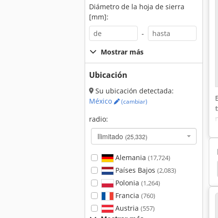
Diámetro de la hoja de sierra
[mm]:
-
Mostrar más
Ubicación
Su ubicación detectada:
México
(cambiar)
radio:
Ilimitado
(25,332)
Alemania
(17,724)
k De Compresor De Tornillo
Tornillo Pipa Pionero
Países Bajos
(2,083)
Polonia
(1,264)
Francia
(760)
Austria
(557)