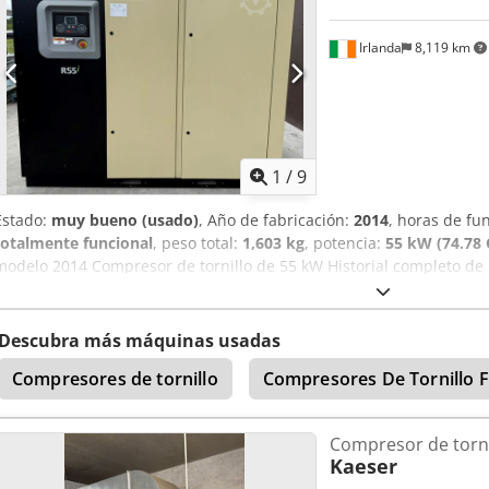
Irlanda
8,119 km
1
/
9
Estado:
muy bueno (usado)
, Año de fabricación:
2014
, horas de f
totalmente funcional
, peso total:
1,603 kg
, potencia:
55 kW (74.78 
modelo 2014 Compresor de tornillo de 55 kW Historial completo d
Hock Aproximadamente 26 000 horas de uso En muy buen estado
Descubra más máquinas usadas
Compresores de tornillo
Compresores De Tornillo F
Compresor de torni
Kaeser