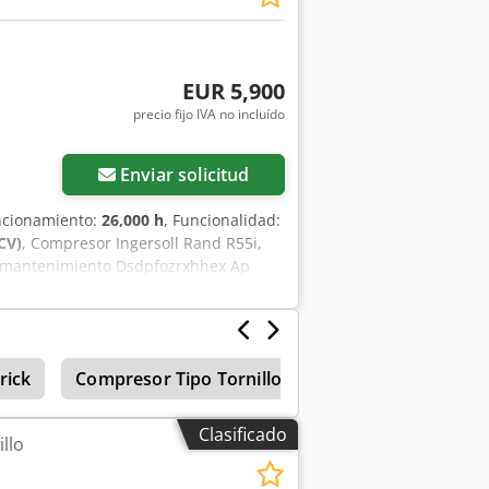
EUR 5,900
precio fijo IVA no incluído
Enviar solicitud
uncionamiento:
26,000 h
, Funcionalidad:
CV)
, Compresor Ingersoll Rand R55i,
e mantenimiento Dsdpfozrxhhex Ap
rick
Compresor Tipo Tornillo
Clasificado
llo