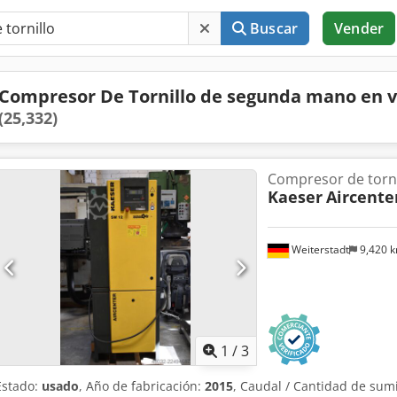
Buscar
Vender
Compresor De Tornillo de segunda mano en 
(25,332)
Compresor de torni
Kaeser
Aircente
Weiterstadt
9,420 
1
/
3
Estado:
usado
, Año de fabricación:
2015
, Caudal / Cantidad de sumi