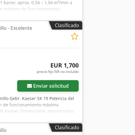
11 bares: aprox. 0,34 – 1,04 m³/min a
sión máxima de funcionamiento:
to de aire comprimido: 270 litros
 ecológico) Nivel de presión sonora:
Clasificado
lo - Excelente
) Dimensiones (ancho x profundidad x
geramente según la versión) Conexión
EUR 1,700
precio fijo IVA no incluído
Enviar solicitud
nillo Gebr. Kaeser SK 19 Potencia del
ión de funcionamiento máxima
 relé Kaeser Dimensiones aproximadas:
o: 270 kg Ubicación: disponible en el
Clasificado
llo