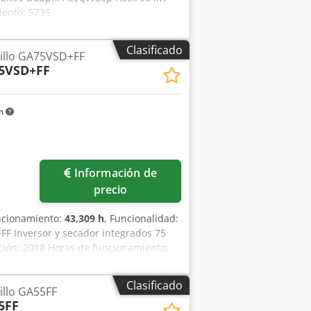
iento: 5735
Clasificado
illo GA75VSD+FF
5VSD+FF
km
Información de
precio
uncionamiento:
43,309 h
, Funcionalidad:
FF Inversor y secador integrados 75
ción: 2018 Horas de funcionamiento:
Clasificado
illo GA55FF
5FF