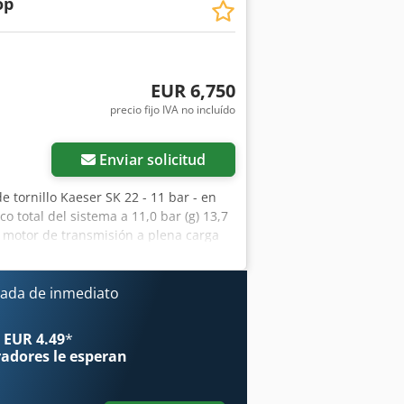
op
EUR 6,750
precio fijo IVA no incluído
Enviar solicitud
e tornillo Kaeser SK 22 - 11 bar - en
o total del sistema a 11,0 bar (g) 13,7
 motor de transmisión a plena carga
ominal del motor de transmisión 11,0
ción del motor de transmisión IP 55
imido a la salida, por encima de la
ada de inmediato
el de presión sonora 66 dB(A) Caudal
primido G 1 Capacidad de aceite de
 EUR 4.49
*
MA FLUID MOL Dimensiones (ancho x
radores
le esperan
ción: disponible en el almacén 54634