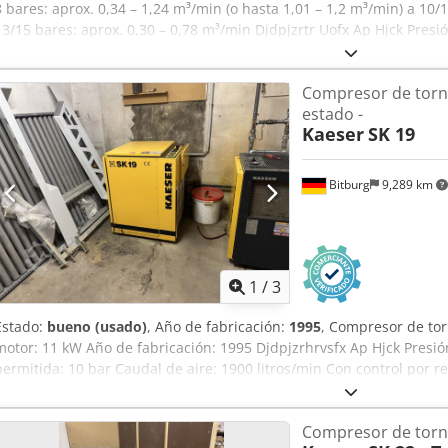
8 bares: aprox. 0,34 – 1,24 m³/min (o hasta 1,01 – 1,2 m³/min) a 10/
13/15 bares: aprox. 0,30 – 0,78 m³/min Djdpjzrtr Uofx Ap Hjck Pre
opcionalmente 8, 11 o 15 bares Equipamiento y dimensiones: Depósi
(montado debajo) Secador por refrigeración: integrado (refrigerante
Compresor de tornil
aprox. 63-66 dB(A) (bajo nivel de ruido durante el funcionamiento
estado -
alto): aprox. 630 x 762 x 1100 mm Peso: aprox. 220-240 kg (varía li
Kaeser
SK 19
eléctrica: 400 V / 3 fases / 50 Hz
Bitburg
9,289 km
1
/
3
Estado:
bueno (usado)
, Año de fabricación:
1995
, Compresor de tor
motor: 11 kW Año de fabricación: 1995 Djdpjzrhrvsfx Ap Hjck Pres
permitida: 10 bar Caudal de aire: 1900 litros/min Con control por
Largo 785 x Ancho 820 x Alto 1017 mm (medidas sin conexiones). Pes
almacén 54634 Bitburg - disponible inmediatamente -
Compresor de torni