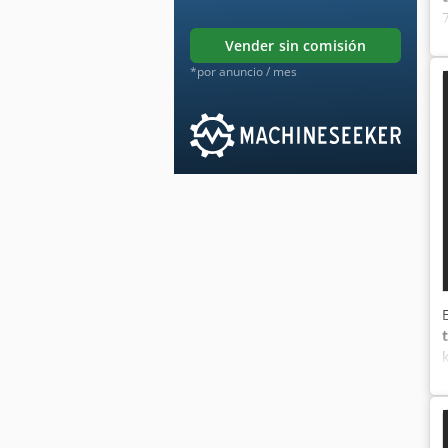
vender sin comisión
*por anuncio / mes