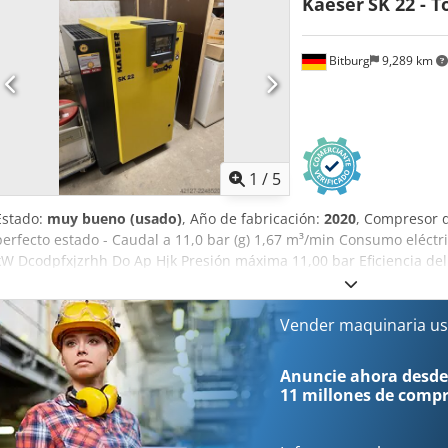
Kaeser
SK 22 - T
Bitburg
9,289 km
1
/
5
Estado:
muy bueno (usado)
, Año de fabricación:
2020
, Compresor d
perfecto estado - Caudal a 11,0 bar (g) 1,67 m³/min Consumo eléctric
kW Dcodpfxjzrhh Do Ap Hjk Presión máxima 11,00 bar Eficiencia del
91,2 % Clase de eficiencia del motor de transmisión IE3 Potencia n
kW Velocidad del motor de transmisión 2960 1/min Grado de protec
Alimentación eléctrica 400 V / 3 / 50 Hz Temperatura del aire compr
Vender maquinaria us
temperatura ambiente (a +20 °C, 30 % de humedad relativa) 6 K Niv
máximo de aire caliente utilizable 2500 m³/h Conexión de aire com
Anuncie ahora desde
refrigeración 7,0 l Tipo de aceite de refrigeración Compresor SIG
11 millones de comp
profundidad x alto) 750 mm x 895 mm x 1260 mm Peso 312 kg Ubica
Bitburg - disponible inmediatamente -