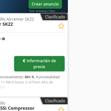
Crear anuncio
*por anuncio / mes
Clasificado
llo Aircenter SK22
r SK22
km
Información de
precio
funcionamiento:
841 h
, Funcionalidad:
2 11 kW 8 bares 2 m³/min Año de
 841
Clasificado
llo
55i Compressor