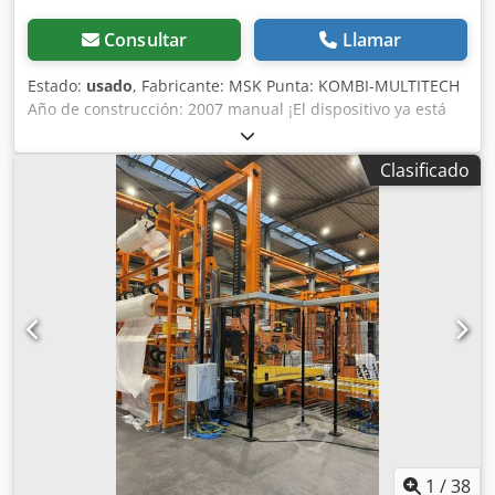
Consultar
Llamar
Estado:
usado
, Fabricante: MSK Punta: KOMBI-MULTITECH
Año de construcción: 2007 manual ¡El dispositivo ya está
desmontado y puede ser entregado inmediatamente!
Chedpfx Ajq U Rhpelwsa
Clasificado
1
/
38