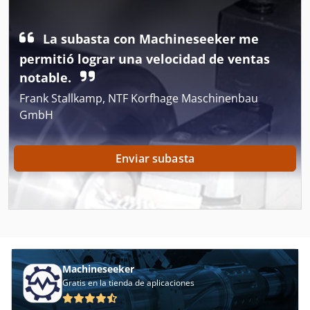
Compresor De Tornillo Rotativo
La subasta con Machineseeker me
Compresor Tipo Tornillo
permitió lograr una velocidad de ventas
notable.
Compresores De Refrigeracion
Frank Stallkamp, NTF Korfhage Maschinenbau
Compresores De Tornillo Usados
GmbH
Estirador De Tornillo Doble
Enviar subasta
Extrusora De Doble Tornillo
Ingersoll Rand Comresores De Tornillo
Maquina De Ensacar
Máquina De Desbarbado
Machineseeker
Máquina De Envasado
Gratis en la tienda de aplicaciones