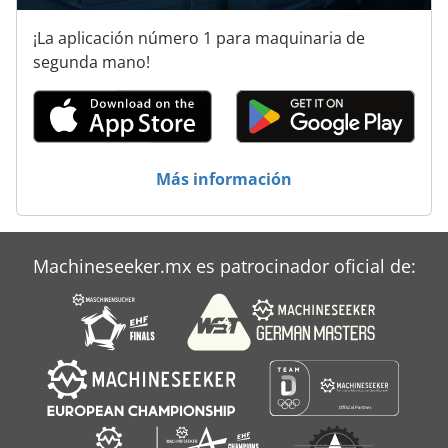
Máquina De Sellado
¡La aplicación número 1 para maquinaria de
Máquina De Tornillo
segunda mano!
Máquina De Troquelado
Máquinas De Perforación
Prensa De Tornillo
Más información
Tornillos De Extrusión
Transportador De Tornillo
Machineseeker.mx es patrocinador oficial de: