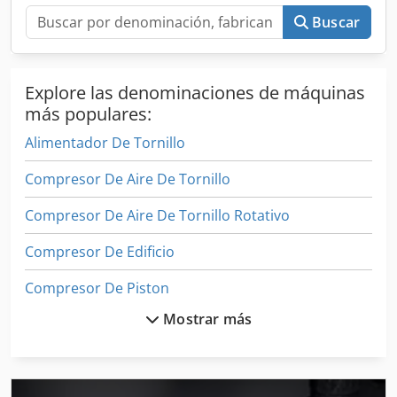
Buscar
Explore las denominaciones de máquinas
más populares:
Alimentador De Tornillo
Compresor De Aire De Tornillo
Compresor De Aire De Tornillo Rotativo
Compresor De Edificio
Compresor De Piston
Mostrar más
Compresor De Pistón De Elevación
Compresor De Tornillo
Compresor De Tornillo Libre De Aceite