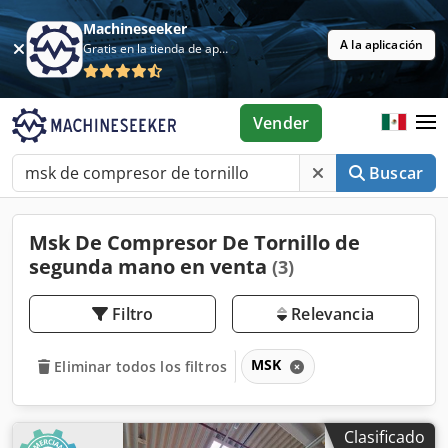
Machineseeker
A la aplicación
Gratis en la tienda de aplicaciones
Vender
Buscar
Msk De Compresor De Tornillo de
segunda mano en venta
(3)
Filtro
Relevancia
MSK
Eliminar todos los filtros
Clasificado