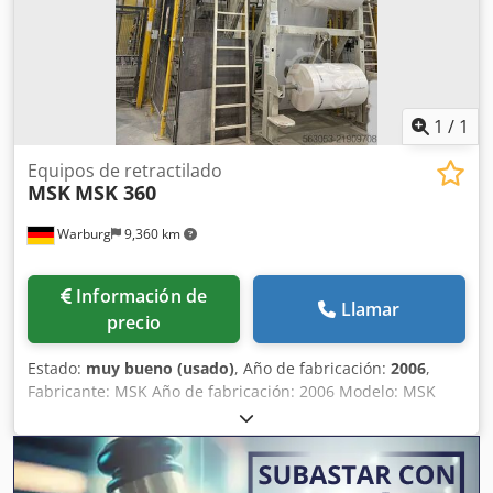
1,500 kg
, Equipamiento:
barrera fotoeléctrica de
seguridad, documentación / manual
, Totalmente nuevo,
sin usar, embalado por el fabricante, entregado y
almacenado en un pabellón climatizado en Hungría.
Chodpfxjyrnr Rj Alwoa
1
/
1
Equipos de retractilado
MSK
MSK 360
Warburg
9,360 km
Información de
Llamar
precio
Estado:
muy bueno (usado)
, Año de fabricación:
2006
,
Fabricante: MSK Año de fabricación: 2006 Modelo: MSK
360 Capacidad: aprox. 100 palets/h SIEMENS S7 Chsdpfx
Aloy Ryhpewea