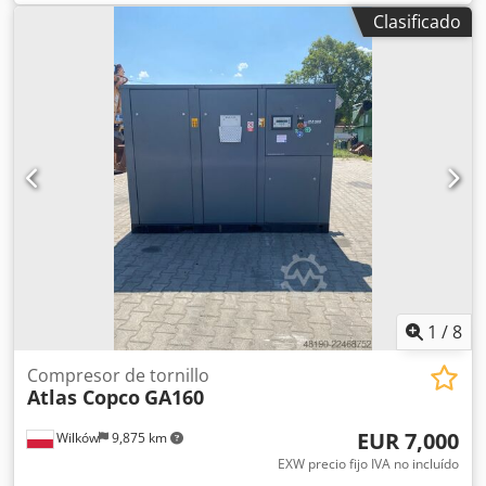
(kW) 181 CAUDAL (m³/min) PRESIÓN (bar) 12,50 HORAS
Clasificado
(FUNCIONAMIENTO/TOTAL) 85719 CON VARIADOR DE
FRECUENCIA sí CON SECADOR INTEGRADO no CON
INTERCAMBIADOR no REFRIGERADO (AIRE/AGUA) aire
INSTALADO EN EL TANQUE no DOCUMENTACIÓN no
CONEXIÓN 2 1/2 NUEVO/USADO USADO
1
/
8
Compresor de tornillo
Atlas Copco
GA160
EUR 7,000
Wilków
9,875 km
EXW precio fijo IVA no incluído