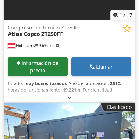
1
/
17
Compresor de tornillo ZT250FF
Atlas Copco
ZT250FF
Hohenems
9,636 km
Información de
Llamar
precio
Estado:
muy bueno (usado)
, Año de fabricación:
2012
,
horas de funcionamiento:
19,221 h
, Funcionalidad:
totalmente funcional
, Compresor de tornillo sin aceite,
modelo ZT250FF. Incluye secador integrado. 250 kW 10
Clasificado
bares 42,31 m³/min Csdpfszmdrbjx Al Tjrf Año de
fabricación: 2012 Horas de funcionamiento: 19.221