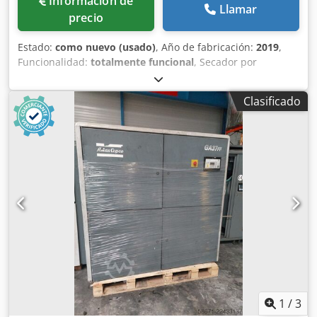
Información de
Llamar
precio
Estado:
como nuevo (usado)
, Año de fabricación:
2019
,
Funcionalidad:
totalmente funcional
, Secador por
refrigeración Atlas Copco FX6, usado 2,34 m³/min
Crsdpozrtbisfx Al Tsf 14 bares Año de fabricación: 2019
Clasificado
1
/
3