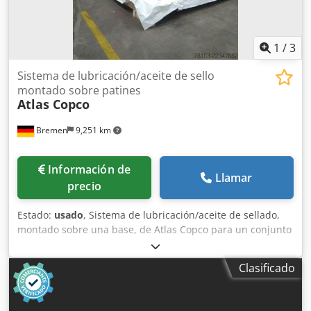
1
/
3
Sistema de lubricación/aceite de sello
montado sobre patines
Atlas Copco
Bremen
9,251 km
Información de
Llamar
precio
Estado:
usado
, Sistema de lubricación/aceite de sellado,
montado sobre una base, de Atlas Copco para un conjunto
de compresores, que incluye depósito/tanque base con
bombas, filtros, refrigeradores y colector de válvulas.
Clasificado
Incluye un tanque de purga y una selección de repuestos y
juntas, tal como se muestra en la lista descargable que se
encuentra a continuación. Nota: Las ventas están sujetas a