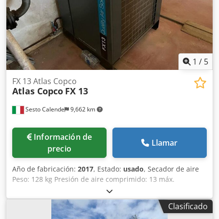
1
/
5
FX 13 Atlas Copco
Atlas Copco
FX 13
Sesto Calende
9,662 km
Información de
Llamar
precio
Año de fabricación:
2017
, Estado:
usado
, Secador de aire
Peso: 128 kg Presión de aire comprimido: 13 máx.
Temperatura ambiente: 46 °C máx. Crsdpfxow Da Ens Al
Tsf
Clasificado