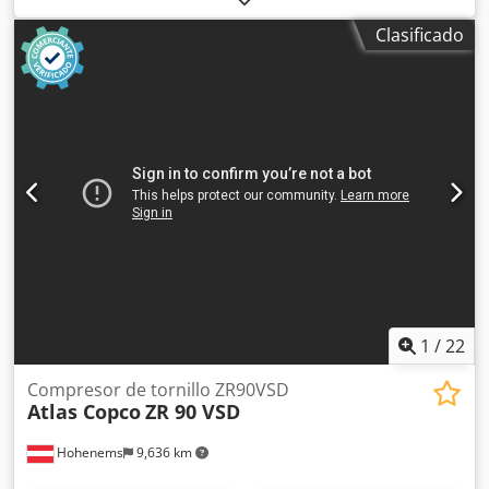
GA45VSDFF Inversor y secador integrados. 45 kW 12,75 bar
Clasificado
8,67 m³/min Crodeznlx Sspfx Al Tof Año de fabricación:
2013 Horas de funcionamiento: 72.688 h
1
/
22
Compresor de tornillo ZR90VSD
Atlas Copco
ZR 90 VSD
Hohenems
9,636 km