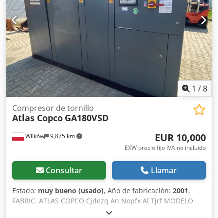
1
/
8
Compresor de tornillo
Atlas Copco
GA180VSD
EUR 10,000
Wilków
9,875 km
EXW precio fijo IVA no incluído
Consultar
Llamar
Estado:
muy bueno (usado)
, Año de fabricación:
2001
,
FABRIC. ATLAS COPCO Cjdezq An Nopfx Al Tjrf MODELO
GA180VSD NÚM. DE SERIE AIF072891 AÑO 2001 POTENCIA