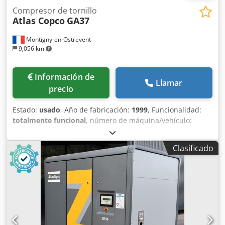
Compresor de tornillo
Atlas Copco
GA37
Montigny-en-Ostrevent
9,056 km
Información de
Llamar
precio
Estado:
usado
, Año de fabricación:
1999
, Funcionalidad:
totalmente funcional
, número de máquina/vehículo:
AII362754
, potencia:
37 kW (50.31 CV)
, presión de
funcionamiento:
7 bar
, Equipamiento:
compresor, placa
Clasificado
de características disponible, sistema de aire
comprimido
, El compresor lubricado Atlas Copco GA37 es
una máquina potente y fiable, diseñada para ofrecer un
rendimiento óptimo en diversos entornos industriales.
Este modelo de segunda mano, con una potencia de 37
kW, es capaz de funcionar a una presión de 7,5 bares, lo
que lo hace ideal para aplicaciones que requieren una