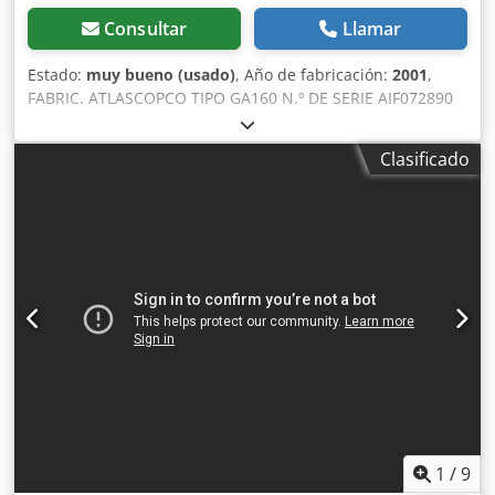
Consultar
Llamar
Estado:
muy bueno (usado)
, Año de fabricación:
2001
,
FABRIC. ATLASCOPCO TIPO GA160 N.º DE SERIE AIF072890
Crodpjzq Afujfx Al Tsf AÑO 2001 POTENCIA (kW) 167
CAUDAL (m3/min) 21 PRESIÓN (bar) 8,5 HORAS
Clasificado
(FUNCIONAMIENTO/TOTAL) INVERSOR DE FRECUENCIA no
SECADOR INTEGRADO no INTERCAMBIADOR no
ENFRIAMIENTO (AIRE/AGUA) aire INSTALADO EN EL
DEPÓSITO no DOCUMENTACIÓN no CONEXIONES 3
NUEVO/USADO USADO
1
/
9