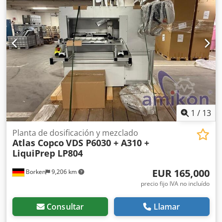
97.785 PLN máquina importada en estado impecable
Enlaces de vídeo a continuación.
1
/
13
Planta de dosificación y mezclado
Atlas Copco
VDS P6030 + A310 +
LiquiPrep LP804
EUR 165,000
Borken
9,206 km
precio fijo IVA no incluído
Consultar
Llamar