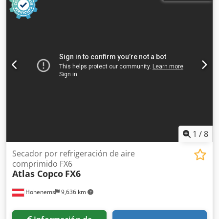
1
/
8
Secador por refrigeración de aire
comprimido FX6
Atlas Copco
FX6
Hohenems
9,636 km