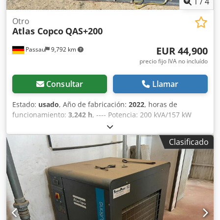
1
/
4
Otro
Atlas Copco
QAS+200
EUR 44,900
Passau
9,792 km
precio fijo IVA no incluído
Consultar
Llamar
Estado:
usado
, Año de fabricación:
2022
, horas de
funcionamiento:
3,242 h
, ---- Potencia: 200 kVA/157 kW
Depósito de combustible: 585 litros Horas de
funcionamiento: 3242 h, año de fabricación: 12/2022
Clasificado
Tomas de corriente: 125-63-32-16 A + DS Csdpfx Ajzrkuaol
Terf Interruptor diferencial de tipo B