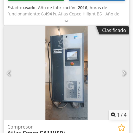
Estado:
usado
, Año de fabricación:
2016
, horas de
funcionamiento:
6,494 h
, Atlas Copco Hilight B5+ Año de
fabricación: 2016 Horas de funcionamiento: 6.494 h Cjdsy
R Atzepfx Al Torf Iluminación LED: 4 × 350 W Cobertura de
Clasificado
luz: hasta 5.000 m² Peso: 981 kg
1
/
4
Compresor
Atlas Copco
GA11VSD+