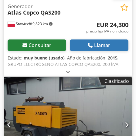
Generador
Atlas Copco
QAS200
EUR 24,300
Stawiec
9,823 km
precio fijo IVA no incluído
Consultar
Llamar
Estado:
muy bueno (usado)
, Año de fabricación:
2015
,
GRUPO ELECTRÓGENO ATLAS COPCO QAS200, 200 kVA,
fabricado en 2015, revisado. Datos técnicos: Potencia: 200
kVA (160 kW); Año de fabricación: 2015; Motor: VOLVO
Clasificado
PENTA; Horas de funcionamiento: 3705 horas. Credezp H T
Hopfx Al Tef El grupo electrógeno está en perfecto estado
de funcionamiento. Precio neto: 105.000 PLN Precio bruto:
129.150 PLN Enlace al vídeo a continuación.