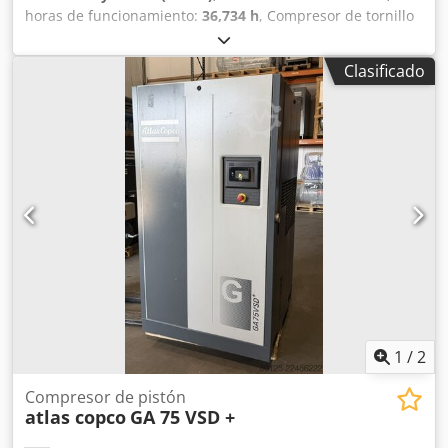
horas de funcionamiento:
36,734 h
, Compresor de tornillo
Atlas Copco GA55FF Secador integrado 55 kW
Cjdszphrwjpfx Al Tsrf 9,80 bares 8,87 m³/min Año de
Clasificado
fabricación: 2012 Horas de funcionamiento: 36.734
1
/
2
Compresor de pistón
atlas copco
GA 75 VSD +