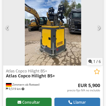
1
/
6
Atlas Copco Hilight B5+
Atlas Copco
Hilight B5+
EUR 5,900
Zimmern ob Rottweil
9,519 km
precio fijo IVA no incluído
Consultar
Llamar