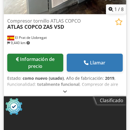
1
/
8
Compresor tornillo ATLAS COPCO
ATLAS COPCO
ZA5 VSD
El Prat de Llobregat
9,440 km
Información de
Llamar
precio
Estado:
como nuevo (usado)
, Año de fabricación:
2019
,
Funcionalidad:
totalmente funcional
, Compresor de aire
industrial Atlas Copco ZA5 VSD, con tecnología de
velocidad variable (VSD) y producción de aire totalmente
Clasificado
exento de aceite, certificado ISO 8573-1 Clase 0. Datos
técnicos: • Fabricante: Atlas Copco • Modelo: ZA5 VSD • Año
de fabricación: 2019 • Potencia nominal total: 250 kW •
Presión máxima de trabajo: 4 bar(e) • Velocidad de
rotación: 1.879 rpm • Peso bruto: 5.662 kg • Tecnología: