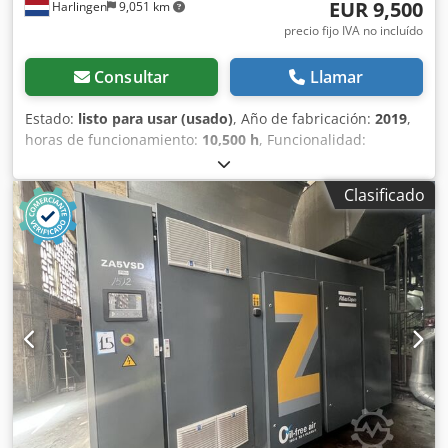
EUR 9,500
Harlingen
9,051 km
precio fijo IVA no incluído
Consultar
Llamar
Estado:
listo para usar (usado)
, Año de fabricación:
2019
,
horas de funcionamiento:
10,500 h
, Funcionalidad:
totalmente funcional
, peso total:
898 kg
, potencia:
75 kW
(101.97 CV)
, caudal volumétrico:
476 m³/h
, presión (máx.):
Clasificado
13 bar
, tipo de refrigeración:
aire
, Equipamiento:
documentación / manual, placa de características
disponible
, Compresor de tornillo en buen estado y
funcionamiento, 75 kW, con control de frecuencia.
Crsdszrihrepfx Al Tef