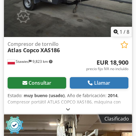
1
/
8
Compresor de tornillo
Atlas Copco
XAS186
EUR 18,900
Stawiec
9,823 km
precio fijo IVA no incluído
Consultar
Llamar
Estado:
muy bueno (usado)
, Año de fabricación:
2014
,
Compresor portátil ATLAS COPCO XAS186, máquina con
enfriador final tras servicio completo. Datos técnicos:
capacidad: 11,10 m3/min; presión de trabajo: 7 bar; año de
Clasificado
fabricación: 2014 motor DEUTZ kilometraje compresor
totalmente funcional, listo para trabajar, con garantía
Cjdpfx Aljyfnwgj Terf precio neto: 79.500 PLN precio bruto: