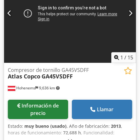
accionamiento de velocidad variable (VSD) • Calidad del
aire: exento de aceite, ISO 8573-1 Clase 0 Crjdpfjznaxaex Al
Tjf • Fabricado en Bélgica • Variador de frecuencia WEG •
Número de serie APF239403
1
/
15
Compresor de tornillo GA45VSDFF
Atlas Copco
GA45VSDFF
Hohenems
9,636 km
Información de
Llamar
precio
Estado:
muy bueno (usado)
, Año de fabricación:
2013
,
horas de funcionamiento:
72,688 h
, Funcionalidad:
totalmente funcional
, Compresor de tornillo Atlas Copco