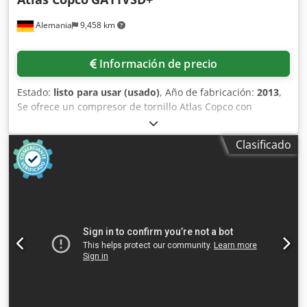
Alemania
9,458 km
Información de precio
Estado:
listo para usar (usado)
, Año de fabricación:
2013
,
Se ofrece un compresor de tornillo Atlas Copco con
secador frigorífico integrado. Potencia: 11 kW, velocidad
del motor: 7700 rpm, presión de funcionamiento: 12,75
Clasificado
bares, caudal: 32 l/s, regulación de velocidad, horas de
funcionamiento: 9035 h, peso: 271 kg. Es posible realizar
una inspección en las instalaciones. Crodpfx Aozq Ec Nsl
Tjf