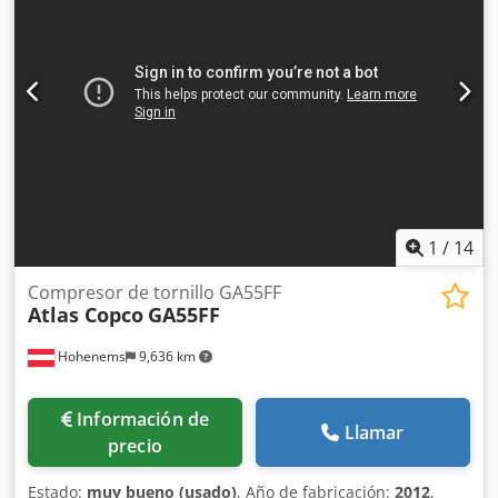
la finalización satisfactoria, en un plazo de 24 horas, de
una verificación de diligencia debida del socio comercial
(BPDDC) y de un formulario de declaración del usuario
final (EUS) por parte del comprador, y, si el comprador no
es el usuario final, para cada usuario final.
Csdezmadmspfx Al Torf Los formularios BPDD y EUS se
pueden descargar del sitio web.
1
/
14
Compresor de tornillo GA55FF
Atlas Copco
GA55FF
Hohenems
9,636 km
Información de
Llamar
precio
Estado:
muy bueno (usado)
, Año de fabricación:
2012
,