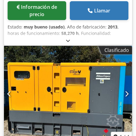
Información de
Llamar
precio
Estado:
muy bueno (usado)
, Año de fabricación:
2013
,
horas de funcionamiento:
58,270 h
, Funcionalidad:
totalmente funcional
, Compresor de tornillo sin aceite
Atlas Copco ZR90VSD Convertidor integrado 90 kW 9 bares
Clasificado
Crjdpfjzmwc Hex Al Tef 15,50 m³/min Año de fabricación:
2013 Horas de funcionamiento: 58.270