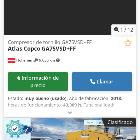
1
/
12
Compresor de tornillo GA75VSD+FF
Atlas Copco
GA75VSD+FF
Hohenems
9,636 km
Información de
Llamar
precio
Estado:
muy bueno (usado)
, Año de fabricación:
2018
,
horas de funcionamiento:
43,309 h
, Funcionalidad:
totalmente funcional
, Compresor de tornillo Atlas Copco
GA75VSD+FF Inversor y secador integrados 75 kW 12,75 bar
Clasificado
Csdezp Urwjpfx Al Tsrf 15,50 m³/min Año de fabricación:
2018 Horas de funcionamiento: 43.309