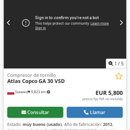
refrigeración:
aire
, Equipamiento:
documentación /
manual, secador frigorífico
, A la venta compresor de
tornillo ATLAS COPCO GA 11 VSD FF Dwedpfx Ajy Ud Ibel
Nja - Tipo: GA 11 VSD FF - Año: 2008 - Nº de serie:
API161729 - Potencia: 11 kW Se vende compresor de
tornillo en buen estado, con filtro de aire y calderín de
expansión de 500 litros. Rango de trabajo entre 3 y 13 bar.
El equipo está completamente operativo. La máquina está
conectada a la red y lista para ser probada.
1
/
5
Compresor de tornillo
Atlas Copco
GA 30 VSD
EUR 5,800
Stawiec
9,823 km
precio fijo IVA no incluído
Consultar
Llamar
Estado:
muy bueno (usado)
, Año de fabricación:
2012
,