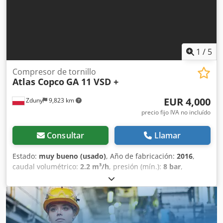
1
/
5
Compresor de tornillo
Atlas Copco
GA 11 VSD +
EUR 4,000
Zduny
9,823 km
precio fijo IVA no incluído
Consultar
Llamar
Estado:
muy bueno (usado)
, Año de fabricación:
2016
,
caudal volumétrico:
2.2 m³/h
, presión (mín.):
8 bar
,
Compresor de tornillo ATLAS COPCO GA 11 VSD + Velocidad
variable (inversor de frecuencia) Motor de 11 kW Caudal de
1,95 m³/min Dwedpfxjytyh Hj Al Noa Presión de 13 bares
Año de fabricación: 2016 Horas de funcionamiento: 9270