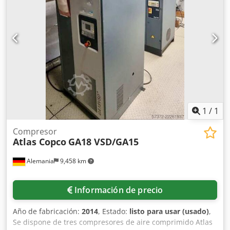
(tecnología VSD+ para la máxima eficiencia energética)
Horas de funcionamiento: 12.100 horas Dodpfx Ajzdqz Dol
Nowa Estado: De segunda mano, en muy buen estado y
listo para su uso inmediato. El compresor puede ser
inspeccionado y probado en nuestras instalaciones en
Kiel, previa cita.
1
/
1
Compresor
Atlas Copco
GA18 VSD/GA15
Alemania
9,458 km
Información de precio
Año de fabricación:
2014
, Estado:
listo para usar (usado)
,
Se dispone de tres compresores de aire comprimido Atlas