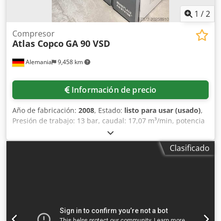
1
/
2
Compresor
Atlas Copco
GA 90 VSD
Alemania
9,458 km
Información de precio
Año de fabricación:
2008
, Estado:
listo para usar (usado)
,
Presión de trabajo: 13 bar, caudal: 17,07 m³/min, potencia
del motor: 90 kW, velocidad del motor: 3480 rpm, peso:
aprox. 1750 kg. El convertidor de frecuencia de la máquina
Clasificado
está defectuoso. Es posible realizar una inspección in situ.
Dodpfx Aexmkc Tol Nswa