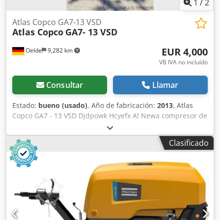
1
/
2
Atlas Copco GA7-13 VSD
Atlas Copco
GA7- 13 VSD
EUR 4,000
Oelde
9,282 km
VB IVA no incluído
Consultar
Llamar
Estado:
bueno (usado)
, Año de fabricación:
2013
, Atlas
Copco GA7 - 13 VSD Djdpowk Hcyefx Al Newa compresor de
tornillo Sistema compacto, totalmente automático, con
tuberías y cableado completo interno, compresión de una
Clasificado
sola etapa con inyección de aceite, refrigerado por aire y
amortiguado acústicamente. Presión final: 13,00 bar
Potencia del motor: 7,50 kW Cantidad de entrega: 1,26
m³/min