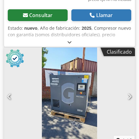
Consultar
Llamar
Estado:
nuevo
, Año de fabricación:
2025
, Compresor nuevo
con garantía (somos distribuidores oficiales). precio
descontado Precio de lista 25441 euros. Posibilidad de
combinar secador Atlas Copco (disponible). último modelo
Clasificado
tecnológico. Características principales: barra máxima 10
Potencia 15kW-20hp Dwodpswcm Hiofx Al Nea caudal de
aire litros 7 min 3000 Para obtener una ficha técnica
detallada no dude en ponerse en contacto conmigo.