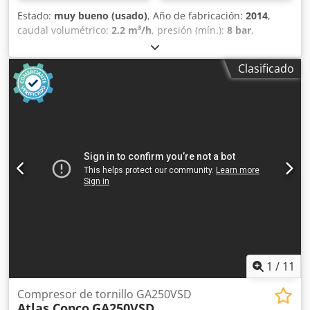
Estado:
muy bueno (usado)
, Año de fabricación:
2014
,
caudal volumétrico:
2.2 m³/h
, presión (mín.):
8 bar
,
Compresor de tornillo ATLAS COPCO GA 15 VSD + Velocidad
variable (con inversor) Motor de 15 kW Dodpsytyd Uefx Al
Clasificado
Nswa Caudal: 2,51 m3/min Presión: 13 bar Año de
fabricación: 2014 Horas de funcionamiento: 11.380 h
Compresor revisado, con cambio de filtros y aceite.
1
/
11
Compresor de tornillo GA250VSD
Atlas Copco
GA250VSD