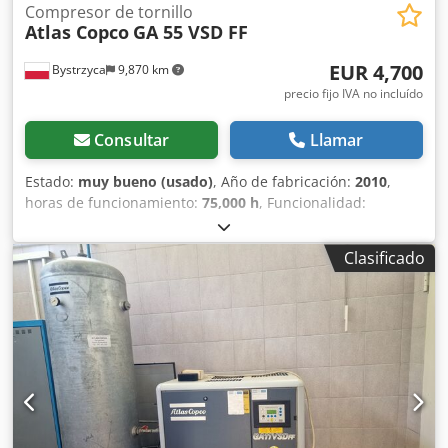
Compresor de tornillo
Atlas Copco
GA 55 VSD FF
EUR 4,700
Bystrzyca
9,870 km
precio fijo IVA no incluído
Consultar
Llamar
Estado:
muy bueno (usado)
, Año de fabricación:
2010
,
horas de funcionamiento:
75,000 h
, Funcionalidad:
totalmente funcional
, Compresor de 55 kW con secador
incorporado y variador de frecuencia. Estado muy bueno.
Clasificado
Tras mantenimiento. Garantía de 3 meses. Dwjdjv
Rmmmjpfx Al Noa