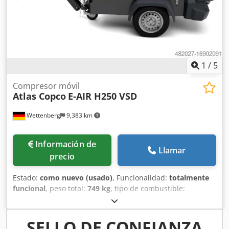
1
/
5
Compresor móvil
Atlas Copco
E-AIR H250 VSD
Wettenberg
9,383 km
Información de
Llamar
precio
Estado:
como nuevo (usado)
, Funcionalidad:
totalmente
funcional
, peso total:
749 kg
, tipo de combustible:
eléctrico
, longitud total:
2,765 mm
, ancho total:
1,346 mm
,
altura total:
1,435 mm
, potencia:
37 kW (50.31 CV)
, caudal
volumétrico:
6.6 m³/h
, presión (mín.):
5 bar
, presión (máx.):
SELLO DE CONFIANZA