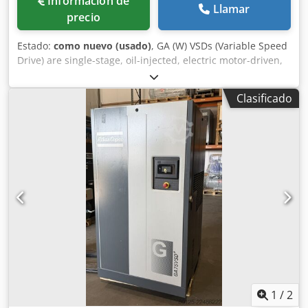
Información de
Llamar
precio
Estado:
como nuevo (usado)
, GA (W) VSDs (Variable Speed
Drive) are single-stage, oil-injected, electric motor-driven,
stationary, single-stage screw compressors.
Dwodpowxwxzofx Al Nja The cooling system is equipped
Clasificado
with an air cooler and an oil cooler. GA VSD are air-cooled
compressors; cooling air is generated by a fan. Main
features: - Max. air inlet temperature: 40ºC. - Max. cooling
water outlet temperature: 50ºC - Temperature of the air
leaving the outlet valve approx.: 30ºC - Approx. oil capacity:
17.9 L
1
/
2