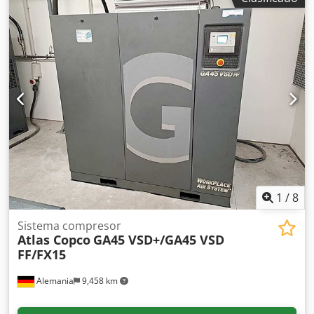
12.558 horas de funcionamiento. Dsdpfx Asy Ahrmsl Newa
1
/
8
Sistema compresor
Atlas Copco
GA45 VSD+/GA45 VSD
FF/FX15
Alemania
9,458 km