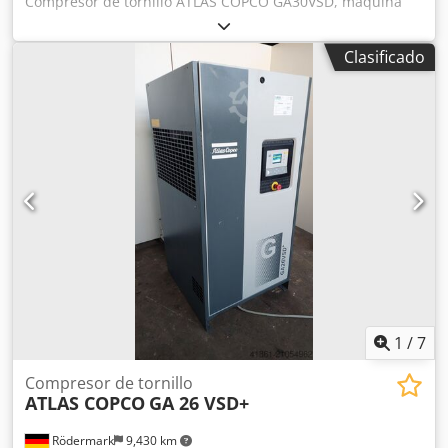
Compresor de tornillo ATLAS COPCO GA30VSD, máquina
con variador de frecuencia después de servicio Datos
técnicos: capacidad: 5,58 m3/min; motor de 30 kW; presión
Clasificado
máxima: 13 bar; año de fabricación: 2012; horas de uso:
11816!!! Dwedpoy S T Thjfx Al Nja Precio: 24.500 neto /
30.135 bruto El compresor está totalmente operativo, listo
para trabajar y con garantía. Ofrecemos servicio técnico.
1
/
7
Compresor de tornillo
ATLAS COPCO
GA 26 VSD+
Rödermark
9,430 km