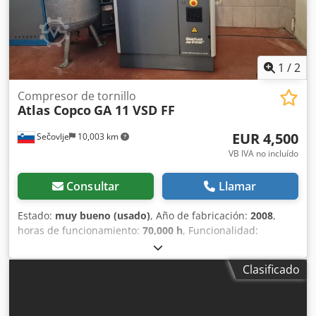
1
/
2
Compresor de tornillo
Atlas Copco
GA 11 VSD FF
EUR 4,500
Sečovlje
10,003 km
VB IVA no incluído
Consultar
Llamar
Estado:
muy bueno (usado)
, Año de fabricación:
2008
,
horas de funcionamiento:
70,000 h
, Funcionalidad:
totalmente funcional
, número de máquina/vehículo:
API161729
, longitud total:
976 mm
, ancho total:
595 mm
,
Clasificado
altura total:
1,212 mm
, capacidad del depósito de
combustible:
500 l
, presión de funcionamiento:
10 bar
,
presión (mín.):
13 bar
, nivel de ruido:
67 dB
, tipo de