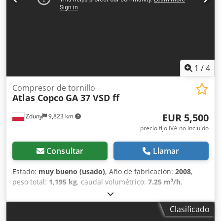
1
/
4
Compresor de tornillo
Atlas Copco
GA 37 VSD ff
EUR 5,500
Zduny
9,823 km
precio fijo IVA no incluído
Consultar
Llamar
Estado:
muy bueno (usado)
, Año de fabricación:
2008
,
peso total:
1,195 kg
, caudal volumétrico:
7.25 m³/h
,
presión de funcionamiento:
13 bar
, tensión de entrada:
400 V
, Compresor de tornillo ATLAS COPCO GA 37 VSD ff
Clasificado
Velocidad variable, (inverter) Con secador frigorífico Motor