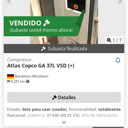
VENDIDO
¡Subaste usted mismo ahora!
1
/
7
Subasta finalizada
Compresor
Atlas Copco
GA 37L VSD (+)
Nordrhein-Westfalen
9,281 km
Detalles
Estado:
listo para usar (usado)
, Funcionalidad:
totalmente
funcional
, potencia:
37 kW (50.31 CV)
, Año de fabricación:
2019
, presión (máx.):
13 bar
, capacidad útil del depósito:
1,500 l
, velocidad de giro (máx.):
3,800 rpm
, caudal