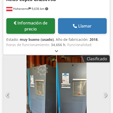
Hohenems
9,636 km
Información de
Llamar
precio
Estado:
muy bueno (usado)
, Año de fabricación:
2018
,
horas de funcionamiento:
34,656 h
, Funcionalidad:
totalmente funcional
, Atlas Copco GA250VSD de segunda
mano, año de fabricación 2018, con aproximadamente
Clasificado
34.656 horas de funcionamiento. 10 bar con 44,90 m3/min.
250 kW. Dsdpfjw Ewd Rsx Al Nowa