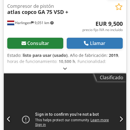
Compresor de pistón
atlas copco
GA 75 VSD +
EUR 9,500
Harlingen
9,051 km
precio fijo IVA no incluído
Consultar
Llamar
Estado:
listo para usar (usado)
, Año de fabricación:
2019
,
horas de funcionamiento:
10,500 h
, Funcionalidad:
totalmente funcional
, peso total:
898 kg
, potencia:
75 kW
(101.97 CV)
, caudal volumétrico:
476 m³/h
, presión (máx.):
Clasificado
13 bar
, tipo de refrigeración:
aire
, Equipamiento:
documentación / manual, placa de características
disponible
, Compresor de tornillo en buen estado y
funcionamiento, 75 kW, con control de frecuencia.
Dwodpfx Alszrihre Nsa