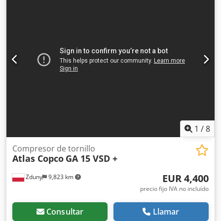
de 37 kw Caudal 7,25 m3/min Presión 13 bar Kilometraje
13200 Mtg Dwsdpot Hdh Nofx Al Noa Compresor en pleno
funcionamiento
1
/
8
Compresor de tornillo
Atlas Copco
GA 15 VSD +
EUR 4,400
Zduny
9,823 km
precio fijo IVA no incluído
Consultar
Llamar