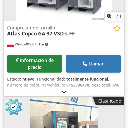
1
/
1
Compresor de tornillo
Atlas Copco
GA 37 VSD s FF
Wilków
9,875 km
Información de
Llamar
precio
Estado:
nuevo
, Funcionalidad:
totalmente funcional
,
número de máquina/vehículo:
8153336470
, peso total:
616
kg
, caudal volumétrico:
399 m³/h
, presión (mín.):
4 bar
,
presión (máx.):
13 bar
, nivel de ruido:
67 dB
, tipo de
Clasificado
refrigeración:
aire
, Equipamiento:
documentación /
manual, placa de características disponible, secador
frigorífico
, Somos una empresa especializada en la
industria del aire comprimido con más de 20 años de
experiencia. Nuestro servicio profesional y la alta calidad