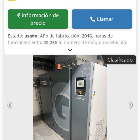
Información de
Llamar
precio
Estado:
usado
, Año de fabricación:
2016
, horas de
funcionamiento:
20,256 h
, número de máquina/vehículo:
API831057
, Lg.Nr. 25372 Datos técnicos: - Horas de
funcionamiento: 20.256 h - Presión de trabajo: 13 bar -
Clasificado
Caudal: 4,09 m³/min Dwsdpfx Aoycvtwjl Nja -
Accionamiento: 400 V / 26 kW - Velocidad del motor: 3.000
rpm - Espacio requerido aprox.: An 900 x Al 1.750 x Pr 900
mm - Peso aprox.: 490 kg