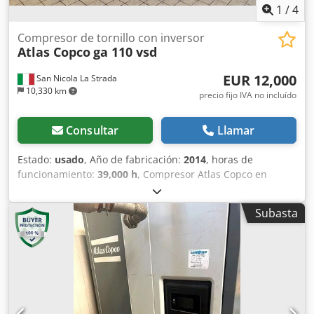
1
/
4
Compresor de tornillo con inversor
Atlas Copco
ga 110 vsd
EUR 12,000
San Nicola La Strada
10,330 km
precio fijo IVA no incluído
Consultar
Llamar
Estado:
usado
, Año de fabricación:
2014
, horas de
funcionamiento:
39,000 h
, Compresor Atlas Copco en
perfecto estado de funcionamiento y muy silencioso
(somos concesionarios oficiales). Características
Subasta
principales: Presión máxima: 10 bar Djdpfjzc Hmhox Al
Newa Caudal: 19200 litros/minuto Potencia: 110 kW / 150
CV