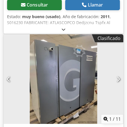
transmisión
Consultar
Llamar
Estado:
muy bueno (usado)
, Año de fabricación:
2011
,
S016230 FABRICANTE: ATLASCOPCO Dedjzcnu Tspfx Al
Njwa MODELO: GA75VSD NÚMERO DE SERIE: API658180
AÑO: 2011 POTENCIA (kW): 75 CAUDAL (m3/min): 14,68
Clasificado
PRESIÓN (bar): 13 HORAS (FUNCIONAMIENTO/TOTAL):
INVERSOR DE FRECUENCIA: sí SECADOR INTEGRADO: no
INTERCAMBIADOR: sí REFRIGERACIÓN (AIRE/AGUA): aire
INSTALADO EN TANQUE: no DOCUMENTACIÓN: no
CONEXIÓN: 2 1/2 ESTADO: USADO
1
/
11