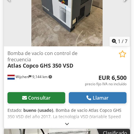
posterior - Conexión de aire y aire comprimido - Separador
de aire/aceite y sistemas de control - Bastidor estanco de
chapa de acero ASTM A653 Zincor con recubrimiento en
polvo - Bandeja de suelo cerrada - Chasis con lanza fija y
frenos hidráulicos - Freno de inercia y de estacionamiento,
marcha atrás automática, rueda de estrella - Anilla de
1
/
7
remolque Lorry DIN (40 mm), acoplamiento de coche
suministrado suelto - Ruedas 205R14C para remolque -
Bomba de vacío con control de
Iluminación y permiso de circulación según StVZO Djdpfx
frecuencia
Aeud H Tnel Nswa
Atlas Copco
GHS 350 VSD
EUR 6,500
Wijchen
9,144 km
precio fijo IVA no incluído
Consultar
Llamar
Estado:
bueno (usado)
, Bomba de vacío Atlas Copco GHS
350 VSD del año 2017. La tecnología VSD (Variable Speed
Drive) garantiza un rendimiento óptimo y un considerable
ahorro energético. La bomba está en excelente estado con
Clasificado