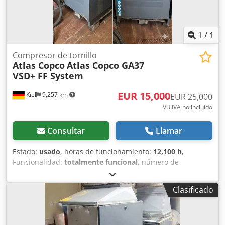
1
/
1
Compresor de tornillo
Atlas Copco
Atlas Copco GA37
VSD+ FF System
EUR 15,000
Kiel
9,257 km
EUR 25,000
VB IVA no incluído
Consultar
Llamar
Estado:
usado
, horas de funcionamiento:
12,100 h
,
Funcionalidad:
totalmente funcional
, número de
máquina/vehículo:
010460
, Ofrecemos a la venta un
potente compresor industrial de la marca Atlas Copco. El
Clasificado
equipo es de segunda mano, ha sido mantenido
periódicamente por personal especializado y está listo
para su uso inmediato. Datos técnicos: Tipo: GA37 VSD+ FF