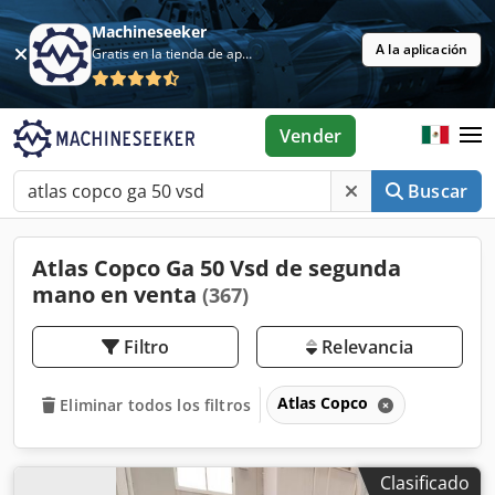
Machineseeker
A la aplicación
Gratis en la tienda de aplicaciones
Vender
Buscar
Atlas Copco Ga 50 Vsd de segunda
mano en venta
(367)
Filtro
Relevancia
Atlas Copco
Eliminar todos los filtros
Clasificado