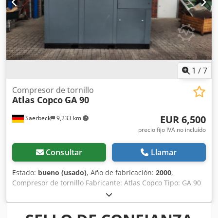
1
/
7
Compresor de tornillo
Atlas Copco
GA 90
EUR 6,500
Saerbeck
9,233 km
precio fijo IVA no incluído
Consultar
Llamar
Estado:
bueno (usado)
, Año de fabricación:
2000
,
Compresor de tornillo Fabricante: Atlas Copco Tipo: GA 90
Año de construcción: 2000 Dcodpfxsvi E Uyj Ahqok
Potencia: 94 kW Presión máx.: 10 bar Velocidad: 1.487 rpm