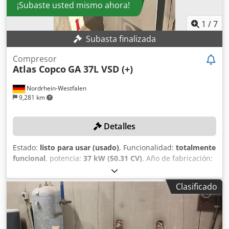
¡Subaste usted mismo ahora!
1
/
7
Subasta finalizada
Compresor
Atlas Copco
GA 37L VSD (+)
Nordrhein-Westfalen
9,281 km
Detalles
Estado:
listo para usar (usado)
, Funcionalidad:
totalmente
funcional
, potencia:
37 kW (50.31 CV)
, Año de fabricación:
2019
, presión (máx.):
13 bar
, capacidad útil del depósito:
1,500 l
, velocidad de giro (máx.):
3,800 rpm
, caudal
Clasificado
volumétrico:
475.2 m³/h
, número de máquina/vehículo:
API866497
, El compresor recibió un mantenimiento
exhaustivo en diciembre de 2025; ¡se cambió el aceite y los
filtros! DETALLES TÉCNICOS Presión de arranque: 8,5 bar