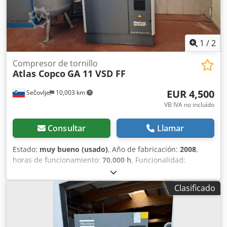
1
/
2
Compresor de tornillo
Atlas Copco
GA 11 VSD FF
EUR 4,500
Sečovlje
10,003 km
VB IVA no incluído
Consultar
Llamar
Estado:
muy bueno (usado)
, Año de fabricación:
2008
,
horas de funcionamiento:
70,000 h
, Funcionalidad:
totalmente funcional
, número de máquina/vehículo:
API161729
, longitud total:
976 mm
, ancho total:
595 mm
,
Clasificado
altura total:
1,212 mm
, capacidad del depósito de
combustible:
500 l
, presión de funcionamiento:
10 bar
,
presión (mín.):
13 bar
, nivel de ruido:
67 dB
, tipo de
refrigeración:
aire
, Equipamiento:
documentación /