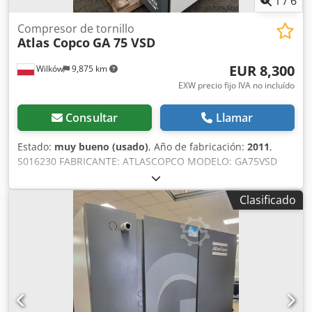
1
/
6
Compresor de tornillo
Atlas Copco
GA 75 VSD
EUR 8,300
Wilków
9,875 km
EXW precio fijo IVA no incluído
Consultar
Llamar
Estado:
muy bueno (usado)
, Año de fabricación:
2011
,
S016230 FABRICANTE: ATLASCOPCO MODELO: GA75VSD
NÚMERO DE SERIE: API658180 AÑO: 2011 POTENCIA (kW):
75 CAUDAL (m3/min): 14,68 PRESIÓN (bar): 13 HORAS
Clasificado
(FUNCIONAMIENTO/TOTAL): INVERSOR DE FRECUENCIA: sí
SECADOR INTEGRADO: no INTERCAMBIADOR: sí
REFRIGERACIÓN (AIRE/AGUA): aire INSTALADO EN TANQUE:
no DOCUMENTACIÓN: no CONEXIÓN: 2 1/2 ESTADO:
USADO Dcjdpfx Aozcnu Tehqjk