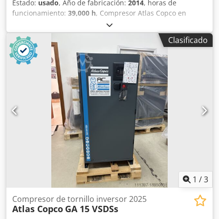
Estado:
usado
, Año de fabricación:
2014
, horas de
funcionamiento:
39,000 h
, Compresor Atlas Copco en
perfecto estado de funcionamiento y muy silencioso
(somos concesionarios oficiales). Dcsdpfezc Hmhjx Ahqsk
Clasificado
Características principales: Presión máxima: 10 bar
Caudal: 19200 litros/minuto Potencia: 110 kW / 150 CV
1
/
3
Compresor de tornillo inversor 2025
Atlas Copco
GA 15 VSDSs