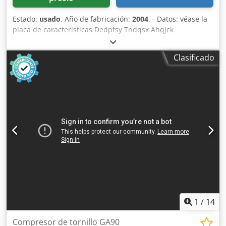
Estado:
usado
, Año de fabricación:
2004
, - Datos: véase la
placa de características Dedpfsy Tndqsx Ahqjck
Clasificado
1
/
14
Compresor de tornillo GA90