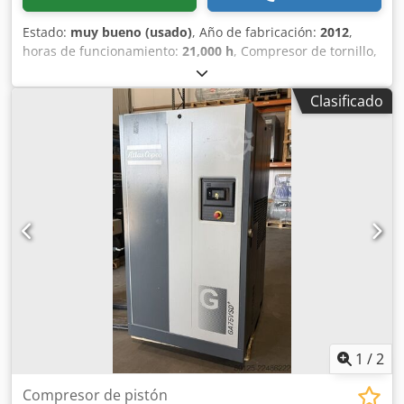
Estado:
muy bueno (usado)
, Año de fabricación:
2012
,
horas de funcionamiento:
21,000 h
, Compresor de tornillo,
tanque de aire comprimido, secador, separador de aceite,
ubicación en Mühlheim an der Ruhr Dcsdpfjwr Nnbjx
Clasificado
Ahqjk
1
/
2
Compresor de pistón