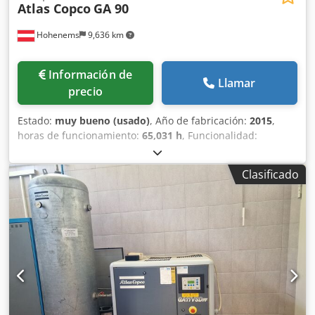
Atlas Copco
GA 90
Hohenems
9,636 km
Información de
Llamar
precio
Estado:
muy bueno (usado)
, Año de fabricación:
2015
,
horas de funcionamiento:
65,031 h
, Funcionalidad:
totalmente funcional
, Compresor de tornillo Atlas Copco
GA90 Dedpfxoy A Nwks Ahqjck 90 kW 7,5 bar 16,87 m3/min
Clasificado
Año de fabricación: 2015 Horas de funcionamiento: 65.031