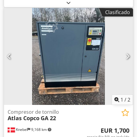
funcional
, número de máquina/vehículo:
API454025
,
Compresor de tornillo rotativo con inyección de aceite e
Clasificado
intercambiador de humedad integrado. Atlas Copco,
modelo GA 15 FF, año 2007, número de serie API454025,
utilizado aproximadamente 27 000 horas. Equipado con
unidad de control Atlas Copco Elektronikon II. Este modelo
dejó de fabricarse en 2022. La última revisión se realizó en
el verano de 2019, con 23 460 horas de funcionamiento.
Dcjdpfx Ahezd Avaoqsk Opcionalmente, se puede incluir
un depósito de aire comprimido. Pmáx. 7,3 bar – 105 psi
Caudal volumétrico: 43 l/s – 2,58 m³/min Potencia del
motor: 15 kW – 20 hp El embalaje y la carga en el remolque
están incluidos en el precio, Incoterms FOT.
1
/
2
Compresor de tornillo
Atlas Copco
GA 22
EUR 1,700
Knebel
9,168 km
precio fijo IVA no incluído