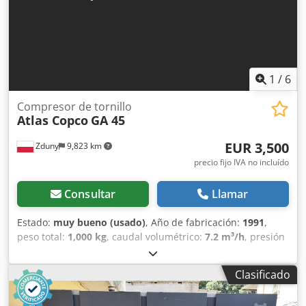
1
/
6
Compresor de tornillo
Atlas Copco
GA 45
EUR 3,500
Zduny
9,823 km
precio fijo IVA no incluído
Consultar
Llamar
Estado:
muy bueno (usado)
, Año de fabricación:
1991
,
peso total:
1,000 kg
, caudal volumétrico:
7.2 m³/h
, presión
de funcionamiento:
75 bar
, tensión de entrada:
400 V
,
Compresor de tornillo ATLAS COPCO GA 45 Djdpfx
Clasificado
Ahoukvvaeqock Con secador por refrigeración. Motor de 45
kW. Caudal de 7,20 m³/min. Presión de 7,5 bares. El