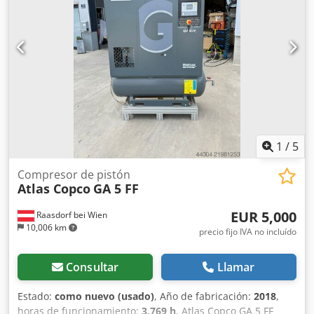
manual, secador frigorífico
, A la venta compresor de
tornillo ATLAS COPCO GA 11 VSD FF - Tipo: GA 11 VSD FF -
Año: 2008 - Nº de serie: API161729 - Potencia: 11 kW
Dcodpfx Ahey Ud Ibsqek Se vende compresor de tornillo en
buen estado, con filtro de aire y calderín de expansión de
500 litros. Rango de trabajo entre 3 y 13 bar. El equipo está
completamente operativo. La máquina está conectada a la
red y lista para ser probada.
1
/
5
Compresor de pistón
Atlas Copco
GA 5 FF
EUR 5,000
Raasdorf bei Wien
10,006 km
precio fijo IVA no incluído
Consultar
Llamar
Estado:
como nuevo (usado)
, Año de fabricación:
2018
,
horas de funcionamiento:
3,769 h
, Atlas Copco GA 5 FF