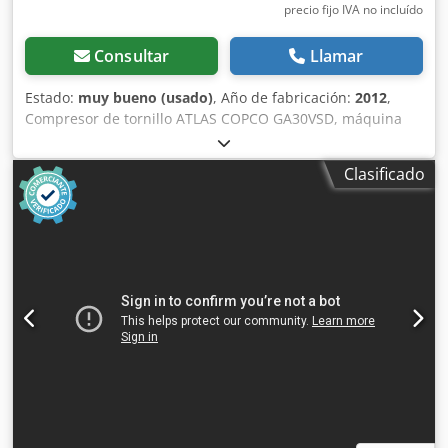
precio fijo IVA no incluído
Consultar
Llamar
Estado:
muy bueno (usado)
, Año de fabricación:
2012
,
Compresor de tornillo ATLAS COPCO GA30VSD, máquina
con variador de frecuencia después de servicio Datos
técnicos: Dcsdpfx Ajy S T Thohqek capacidad: 5,58 m3/min;
Clasificado
motor de 30 kW; presión máxima: 13 bar; año de
fabricación: 2012; horas de uso: 11816!!! Precio: 24.500
neto / 30.135 bruto El compresor está totalmente
operativo, listo para trabajar y con garantía. Ofrecemos
servicio técnico.