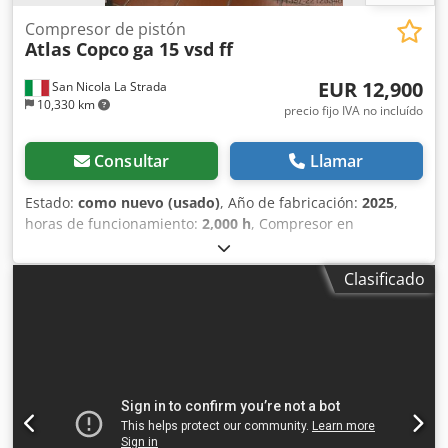
Compresor de pistón
Atlas Copco
ga 15 vsd ff
EUR 12,900
San Nicola La Strada
10,330 km
precio fijo IVA no incluído
Consultar
Llamar
Estado:
como nuevo (usado)
, Año de fabricación:
2025
,
horas de funcionamiento:
2,000 h
, Compresor en
condiciones como nuevo (compresor de demostración), con
solo 2000 horas de uso. Somos concesionarios oficiales.
Clasificado
Precio de lista (nuevo): 32.074 euros. Dodpfx Ahjzdf Iyeqock
Características principales: Presión máxima: 10 bar
Potencia: 15 kW / 20 CV Caudal: 2940 litros/min.