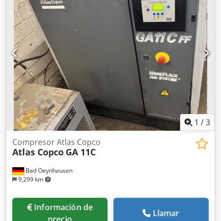
1
/
3
Compresor Atlas Copco
Atlas Copco
GA 11C
Bad Oeynhausen
9,299 km
Información de
Llamar
precio