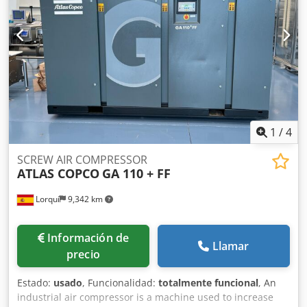
1
/
4
SCREW AIR COMPRESSOR
ATLAS COPCO
GA 110 + FF
Lorquí
9,342 km
Información de
Llamar
precio
Estado:
usado
, Funcionalidad:
totalmente funcional
, An
industrial air compressor is a machine used to increase