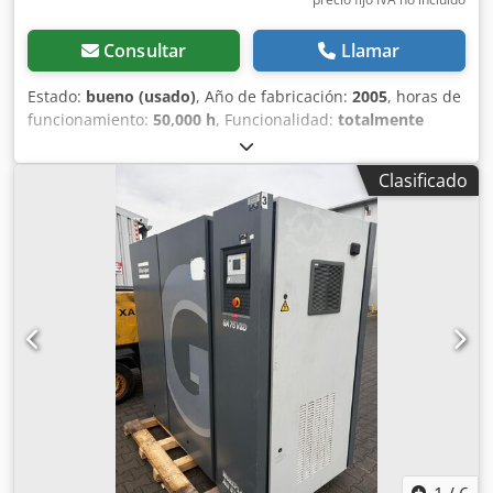
Consultar
Llamar
Estado:
bueno (usado)
, Año de fabricación:
2005
, horas de
funcionamiento:
50,000 h
, Funcionalidad:
totalmente
funcional
, peso total:
850 kg
, Equipamiento:
secador
frigorífico
, Compresor de tornillo de 22 kW con secador
Clasificado
frigorífico integrado, desmontado pero en buen estado
Dcjdpfx Ahszb Drxoqek