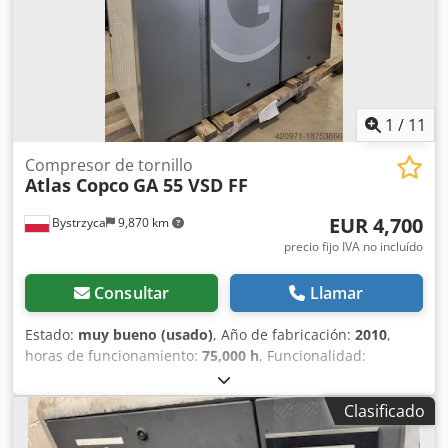
1
/
11
Compresor de tornillo
Atlas Copco
GA 55 VSD FF
EUR 4,700
Bystrzyca
9,870 km
precio fijo IVA no incluído
Consultar
Llamar
Estado:
muy bueno (usado)
, Año de fabricación:
2010
,
horas de funcionamiento:
75,000 h
, Funcionalidad:
totalmente funcional
, Compresor de 55 kW con secador
incorporado y variador de frecuencia. Estado muy bueno.
Clasificado
Tras mantenimiento. Garantía de 3 meses. Dcodpfx Aov
Rmmmjhqsk