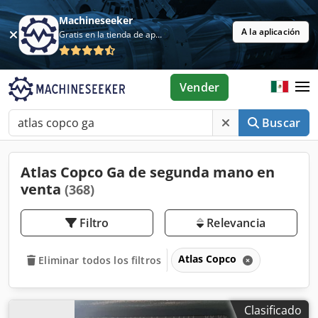
Machineseeker
A la aplicación
Gratis en la tienda de aplicaciones
Vender
Buscar
Atlas Copco Ga de segunda mano en
venta
(368)
Filtro
Relevancia
Atlas Copco
Eliminar todos los filtros
Clasificado