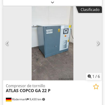
the pressure and flow of compressed air to power various
industrial tools, equipment and processes. Dcsdpfx
Clasificado
Ajwnxzijhqjk
1
/
6
Compresor de tornillo
ATLAS COPCO
GA 22 P
Rödermark
9,430 km