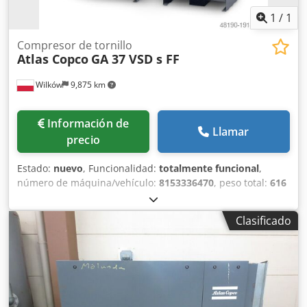
1
/
1
Compresor de tornillo
Atlas Copco
GA 37 VSD s FF
Wilków
9,875 km
Información de
Llamar
precio
Estado:
nuevo
, Funcionalidad:
totalmente funcional
,
número de máquina/vehículo:
8153336470
, peso total:
616
kg
, caudal volumétrico:
399 m³/h
, presión (mín.):
4 bar
,
presión (máx.):
13 bar
, nivel de ruido:
67 dB
, tipo de
Clasificado
refrigeración:
aire
, Equipamiento:
documentación /
manual, placa de características disponible, secador
frigorífico
, Somos una empresa especializada en la
industria del aire comprimido con más de 20 años de
experiencia. Nuestro servicio profesional y la alta calidad
de nuestros productos, de probada eficacia en el mercado,