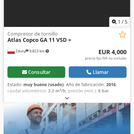
1
/
5
Compresor de tornillo
Atlas Copco
GA 11 VSD +
EUR 4,000
Zduny
9,823 km
precio fijo IVA no incluído
Consultar
Llamar
Estado:
muy bueno (usado)
, Año de fabricación:
2016
,
caudal volumétrico:
2.2 m³/h
, presión (mín.):
8 bar
,
Compresor de tornillo ATLAS COPCO GA 11 VSD + Velocidad
variable (inversor de frecuencia) Djdpsytyh Hsfx Ahqock
Motor de 11 kW Caudal de 1,95 m³/min Presión de 13
bares Año de fabricación: 2016 Horas de funcionamiento:
9270