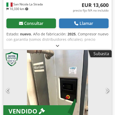
EUR 13,600
San Nicola La Strada
10,330 km
precio fijo IVA no incluído
Consultar
Llamar
Estado:
nuevo
, Año de fabricación:
2025
, Compresor nuevo
con garantía (somos distribuidores oficiales). precio
descontado Precio de lista 25441 euros. Posibilidad de
combinar secador Atlas Copco (disponible). último modelo
Subasta
tecnológico. Características principales: barra máxima 10
Potencia 15kW-20hp caudal de aire litros 7 min 3000
Djdpowcm Hisfx Ahqock Para obtener una ficha técnica
detallada no dude en ponerse en contacto conmigo.
VENDIDO