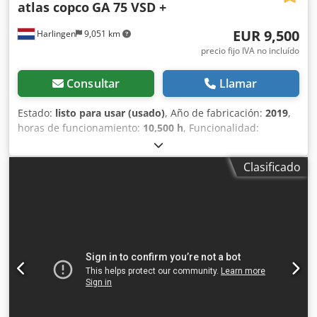
atlas copco
GA 75 VSD +
EUR 9,500
Harlingen
9,051 km
precio fijo IVA no incluído
Consultar
Llamar
Estado:
listo para usar (usado)
, Año de fabricación:
2019
,
horas de funcionamiento:
10,500 h
, Funcionalidad:
totalmente funcional
, peso total:
898 kg
, potencia:
75 kW
(101.97 CV)
, caudal volumétrico:
476 m³/h
, presión (máx.):
Clasificado
13 bar
, tipo de refrigeración:
aire
, Equipamiento:
documentación / manual, placa de características
disponible
, Compresor de tornillo en buen estado y
funcionamiento, 75 kW, con control de frecuencia. Dcodpfx
Aezrihrehqsk