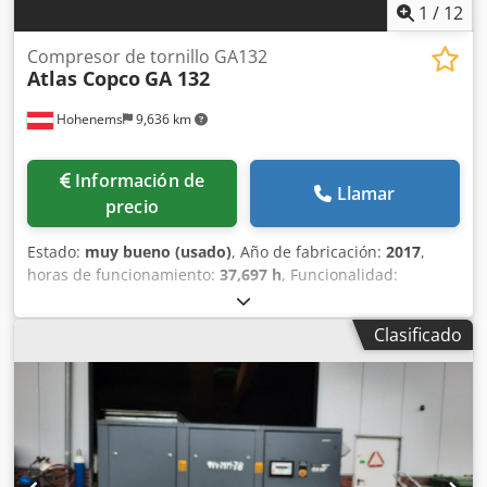
1
/
12
Compresor de tornillo GA132
Atlas Copco
GA 132
Hohenems
9,636 km
Información de
Llamar
precio
Estado:
muy bueno (usado)
, Año de fabricación:
2017
,
horas de funcionamiento:
37,697 h
, Funcionalidad:
totalmente funcional
, Compresor de tornillo Atlas Copco
GA132 132 kW 7,5 bar 25,40 m3/min Dcodpfoyym H Djx
Clasificado
Ahqsk Año de fabricación: 2017 Horas de funcionamiento:
37.697