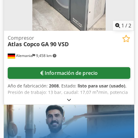
1
/
2
Compresor
Atlas Copco
GA 90 VSD
Alemania
9,458 km
Información de precio
Año de fabricación:
2008
, Estado:
listo para usar (usado)
,
Presión de trabajo: 13 bar, caudal: 17,07 m³/min, potencia
del motor: 90 kW, velocidad del motor: 3480 rpm, peso:
aprox. 1750 kg. El convertidor de frecuencia de la máquina
está defectuoso. Es posible realizar una inspección in situ.
Dodpfx Acjxmkc To Ueck