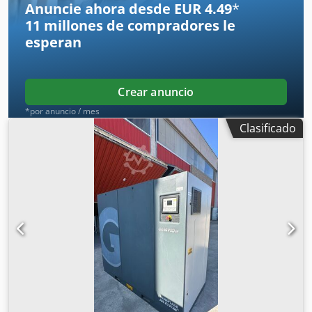
Anuncie ahora desde EUR 4.49
*
11 millones de compradores
le
esperan
Crear anuncio
*por anuncio / mes
Clasificado