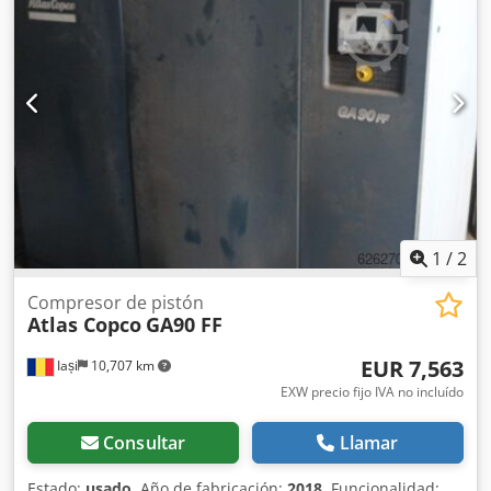
1
/
2
Compresor de pistón
Atlas Copco
GA90 FF
EUR 7,563
Iași
10,707 km
EXW precio fijo IVA no incluído
Consultar
Llamar
Estado:
usado
, Año de fabricación:
2018
, Funcionalidad: