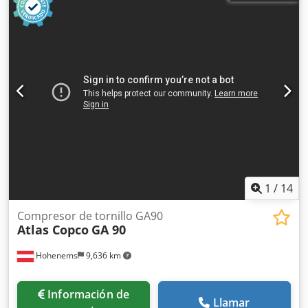
1
/
14
Compresor de tornillo GA90
Atlas Copco
GA 90
Hohenems
9,636 km
Información de
Llamar