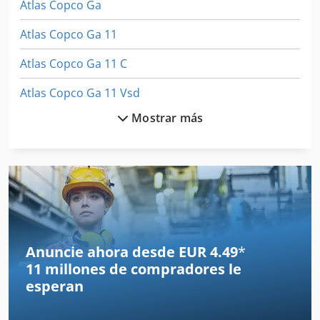
Atlas Copco Ga
apto para entornos exigentes. - Purga de condensados sin
pérdidas: Evita el desperdicio de aire comprimido y reduce
Atlas Copco Ga 11
tiempos de inactividad. - Carrocería insonorizada:
Minimiza ruido y vibraciones. Estado de la máquina: EN
Atlas Copco Ga 11 C
FUNCIONAMIENTO
Atlas Copco Ga 11 Vsd
Mostrar más
Atlas Copco Ga 110
Atlas Copco Ga 118
Atlas Copco Ga 122
Atlas Copco Ga 132
Atlas Copco Ga 15
Anuncie ahora desde EUR 4.49
*
11 millones de compradores
le
Atlas Copco Ga 160
esperan
Atlas Copco Ga 18