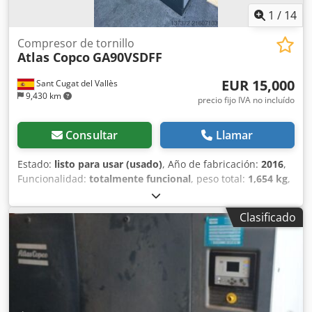
1
/
14
Compresor de tornillo
Atlas Copco
GA90VSDFF
EUR 15,000
Sant Cugat del Vallès
9,430 km
precio fijo IVA no incluído
Consultar
Llamar
Estado:
listo para usar (usado)
, Año de fabricación:
2016
,
Funcionalidad:
totalmente funcional
, peso total:
1,654 kg
,
Equipamiento:
placa de características disponible,
secador frigorífico
, Atlas Copco, compresor aire, modelo :
Clasificado
GA90VSDFF, de tornillo lubricado con variador frecuencia,
variador de velocidad(VSD), con secador, presion:12,7 bar
Caudal aire:293,1 L/S, motor:3508 r/min, año 2016, peso:
1654 Kgs Dcjdpfxjyxpz Ue Ac Ujk Envios a toda Europa no
incluido, Iva no incluido. Referencia: 1167