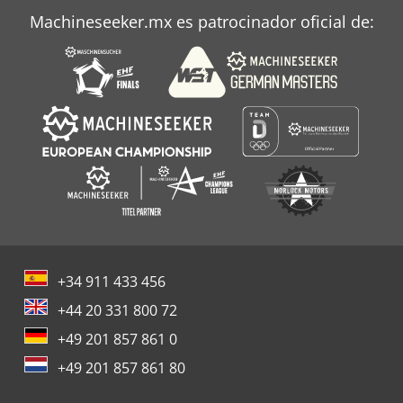
Atlas Copco Ga 90 Ff
Machineseeker.mx es patrocinador oficial de:
Atlas Copco Xas 90
+34 911 433 456
+44 20 331 800 72
+49 201 857 861 0
+49 201 857 861 80