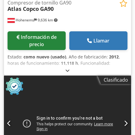
Compresor de tornillo GA90
Atlas Copco
GA90
Hohenems
9,636 km
Información de
Llamar
precio
Estado:
como nuevo (usado)
, Año de fabricación:
2012
,
horas de funcionamiento:
11,118 h
, Funcionalidad:
totalmente funcional
, Atlas Copco GA90 de segunda mano
premium 90 kW 7,5 bar Dedpfot E I D Esx Ac Ueck 16,21
Clasificado
m3/min ¡Solo 11.118 horas de funcionamiento!