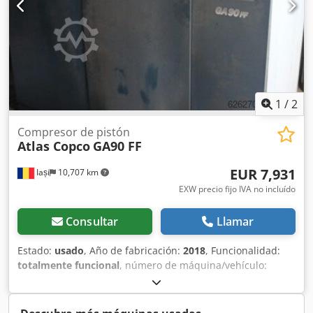
1
/
2
Compresor de pistón
Atlas Copco
GA90 FF
EUR 7,931
Iași
10,707 km
EXW precio fijo IVA no incluído
Consultar
Llamar
Estado:
usado
, Año de fabricación:
2018
, Funcionalidad:
totalmente funcional
, número de máquina/vehículo:
API628950
, Características técnicas: Especificaciones
principales Atributo Potencia del motor Presión máxima de
funcionamiento Caudal de aire libre (FAD) Tipo de