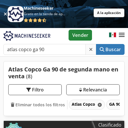
Machineseeker
A la aplicación
Gratis en la tienda de aplicaciones
Vender
Buscar
Atlas Copco Ga 90 de segunda mano en
venta
(8)
Filtro
Relevancia
Atlas Copco
GA 90
Eliminar todos los filtros
Clasificado