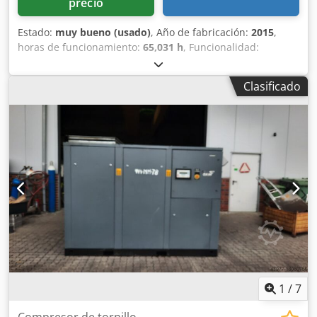
precio
Estado:
muy bueno (usado)
, Año de fabricación:
2015
,
horas de funcionamiento:
65,031 h
, Funcionalidad:
totalmente funcional
, Compresor de tornillo Atlas Copco
GA90 90 kW 7,5 bar 16,87 m3/min Año de fabricación: 2015
Clasificado
Dcodpfxjy A Nwko Ac Uek Horas de funcionamiento: 65.031
1
/
7
Compresor de tornillo