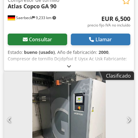
Atlas Copco
GA 90
EUR 6,500
Saerbeck
9,233 km
precio fijo IVA no incluído
Consultar
Llamar
Estado:
bueno (usado)
, Año de fabricación:
2000
,
Compresor de tornillo Dcjdpfsvi E Uysx Ac Usk Fabricante:
Atlas Copco Tipo: GA 90 Año de construcción: 2000
Potencia: 94 kW Presión máx.: 10 bar Velocidad: 1.487 rpm
Clasificado