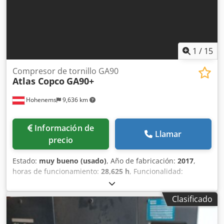
1
/
15
Compresor de tornillo GA90
Atlas Copco
GA90+
Hohenems
9,636 km
Información de
Llamar
precio
Estado:
muy bueno (usado)
, Año de fabricación:
2017
,
horas de funcionamiento:
28,625 h
, Funcionalidad:
totalmente funcional
, Compresor de tornillo Premium
Atlas Copco GA90+. Dcedpfx Aceuqanas Usk 90 kW, 8,5 bar
Clasificado
con 16,50 m3/min. Sólo 28.625 horas de funcionamiento.
Con recuperación de calor, aceite de compresor nuevo y
filtros de aceite nuevos.