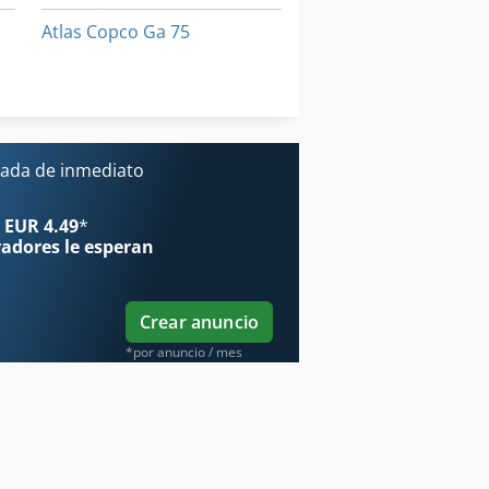
Atlas Copco Ga 75
Atlas Copco Ga 90
Atlas Copco Ga 90 Ff
ada de inmediato
 EUR 4.49
*
radores
le esperan
Crear anuncio
*por anuncio / mes