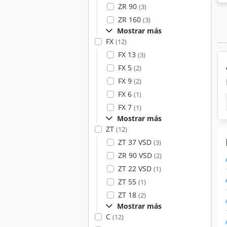
ZR 90
(3)
ZR 160
(3)
Mostrar más
FX
(12)
FX 13
(3)
FX 5
(2)
FX 9
(2)
FX 6
(1)
FX 7
(1)
Mostrar más
ZT
(12)
ZT 37 VSD
(3)
ZR 90 VSD
(2)
ZT 22 VSD
(1)
ZT 55
(1)
ZT 18
(2)
Mostrar más
C
(12)