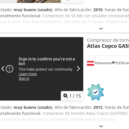
Estado:
muy bueno (usado)
, Año de fabricación:
2010
, horas de f
totalmente funcional
, Compresor de 55 kW con secador incorporado
muy bueno. Tras mantenimiento. Garantía de 3 meses. Cedpfx As
Compresor de torn
Atlas Copco
GA5
Hohenems
9,636 
1
/
15
Estado:
muy bueno (usado)
, Año de fabricación:
2012
, horas de f
totalmente funcional
, Compresor de tornillo Atlas Copco GA55VSD.
convertidor de frecuencia integrado. Codpfx Aoypl U Djigoha