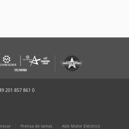
49 201 857 861 0
presor
Prensa de lamas
Abb Motor Eléctrico