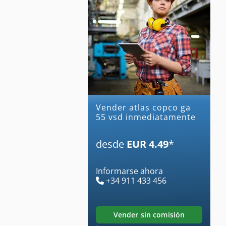
Vender atlas copco ga
55 vsd inmediatamente
desde
EUR 4.49
*
Informarse ahora
+34 911 433 456
vender sin comisión