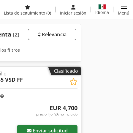
Idioma
Lista de seguimiento
(0)
Iniciar sesión
Menú
venta
(2)
Relevancia
los filtros
Clasificado
llo
5 VSD FF
m
EUR 4,700
precio fijo IVA no incluído
Enviar solicitud