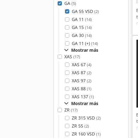
GA
(5)
GA 55 VSD
(2)
GA 11
(14)
GA 15
(14)
GA 30
(14)
GA 11 (+)
(14)
Mostrar más
XAS
(17)
XAS 67
(4)
XAS 87
(2)
XAS 97
(2)
XAS 88
(1)
XAS 137
(1)
Mostrar más
ZR
(17)
ZR 315 VSD
(2)
ZR 55
(2)
ZR 160 VSD
(1)