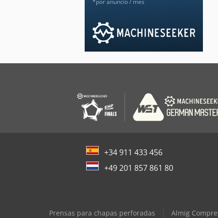
*por anuncio / mes
+34 911 433 456
+49 201 857 861 80
Prensas para chapas perforadas
Almig Compre