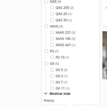
QAS
(9)
QAS 200
(2)
QAS 20
(1)
QAS 30
(1)
XAHS
(9)
XAHS 237
(5)
XAHS 186
(3)
XAHS 447
(1)
FD
(7)
FD 10
(1)
GX
(6)
GX 5
(3)
GX 2
(1)
GX 7
(1)
GX 11
(1)
Mostrar más
Precio: