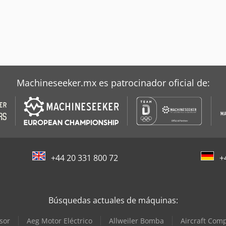
Machineseeker.mx es patrocinador oficial de:
+44 20 331 800 72
+
Búsquedas actuales de máquinas:
sor
Aeg Motor Eléctrico
Allweiler Bomba
Aircraft Com