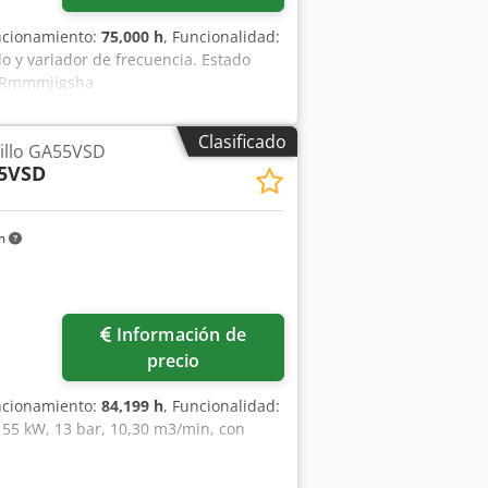
uncionamiento:
75,000 h
, Funcionalidad:
 y variador de frecuencia. Estado
v Rmmmjigsha
Clasificado
illo GA55VSD
5VSD
km
Información de
precio
uncionamiento:
84,199 h
, Funcionalidad:
 55 kW, 13 bar, 10,30 m3/min, con