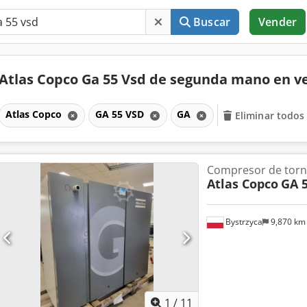
Buscar
Vender
Atlas Copco Ga 55 Vsd de segunda mano en 
Atlas Copco
GA 55 VSD
GA
Eliminar todos 
Compresor de torni
Atlas Copco
GA 5
Bystrzyca
9,870 k
1
/
11