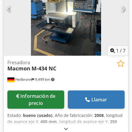
1
/
7
Fresadora
Macmon
M-434 NC
Heilbronn
9,499 km
Información de
Llamar
precio
Estado:
bueno (usado)
, Año de fabricación:
2008
, longitud
de avance eje X:
400 mm
, longitud de avance eje Y:
250
mm
, longitud de avance eje Z:
400 mm
, Mando