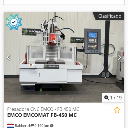
para máquina
Clasificado
1
/
19
Fresadora CNC EMCO - FB 450 MC
EMCO
EMCOMAT FB-450 MC
Babberich
9,160 km