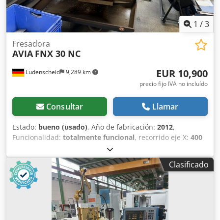
1
/
3
Fresadora
AVIA
FNX 30 NC
EUR 10,900
Lüdenscheid
9,289 km
precio fijo IVA no incluído
Consultar
Llamar
Estado:
bueno (usado)
, Año de fabricación:
2012
,
Funcionalidad:
totalmente funcional
, recorrido eje X:
400
mm
, recorrido del eje Y:
315 mm
, recorrido del eje Z:
350
mm
, Control: HEIDENHAIN Superficie de la mesa: 315 x 710
Clasificado
mm Velocidad de giro del husillo: 50 - 3000 rpm
Dimensiones (largo x ancho x alto): 2700 x 2250 x 1950 mm
Peso: 1700 kg Crsdpfxjzfixwe Ahmsf