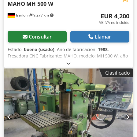
MAHO
MH 500 W
EUR 4,200
Iserlohn
9,277 km
VB IVA no incluído
Consultar
Llamar
Estado:
bueno (usado)
, Año de fabricación:
1988
,
Fresadora CNC Fabricante: MAHO, modelo: MH 500 W, año
de fabricación: 1988, control: Heidenhain TNC 232 B.
Equipada con contrapunto para fresado horizontal. Cono
Clasificado
del husillo: ISO 40 Velocidad del husillo: de 20 a 4000 rpm,
con ajuste continuo Avances: de 1 a 3000 mm/min
Crsdpsich Ehsfx Ahmof Recorridos: X 500 mm, Y 380 mm, Z
350 mm Mesa: 700 mm x 350 mm Peso: aprox. 2000 kg.
Documentación de la máquina disponible. La máquina
está lista para demostración.