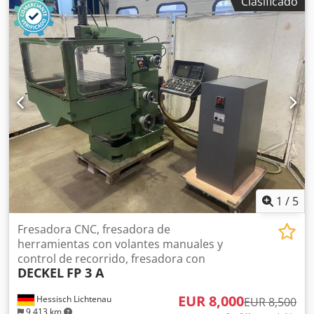
Clasificado
Z: 320 mm Superficie de sujeción, superficie de la mesa
500 x 400 mm Portaherramientas ISO 40 Velocidad del
husillo máx. 6300 rpm regulable sin escalonamiento
Accionamiento del husillo principal 12 kW Conexión a la
red 380 voltios, 50 Hz, 30 kVA - Cambiador de herramientas
con 24 posiciones - Mesa de cambio con 2 estaciones -
Interfaz para transferencia de datos - Unidad de
refrigeración con transportador de virutas Espacio
necesario L x A x A 4100 x 2500 x 2650 mm Peso aprox. 8
toneladas buen estado Dimensiones de transporte:
Máquina L x A x A 3200 x 2500 x 2650 mm, aprox. 7,5
toneladas. Transportador de virutas L x A x A 3500 x 1100 x
2100 mm, aprox. 600 kg
1
/
5
Fresadora CNC, fresadora de
herramientas con volantes manuales y
control de recorrido, fresadora con
DECKEL
FP 3 A
EUR 8,000
Hessisch Lichtenau
EUR 8,500
9,413 km