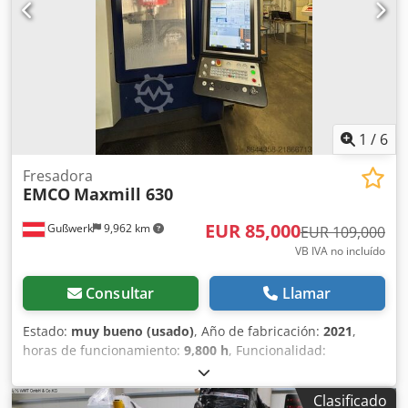
refrigeración en la base de la máquina - Armario protector
frontal y lateral con 3 puertas plegables. - Armario de
control adyacente (L x An = 600 x 430 mm) Requisitos de
espacio L x An x Al 1900 x 1700 x 1950 mm Peso 1700 kg
(máquina 1540 kg + armario eléctrico 160 kg) muy buen
estado
1
/
6
Fresadora
EMCO
Maxmill 630
EUR 85,000
Gußwerk
9,962 km
EUR 109,000
VB IVA no incluído
Consultar
Llamar
Estado:
muy bueno (usado)
, Año de fabricación:
2021
,
horas de funcionamiento:
9,800 h
, Funcionalidad:
totalmente funcional
, longitud de avance eje X:
500 mm
,
longitud de avance eje Y:
460 mm
, longitud de avance eje
Clasificado
Z:
450 mm
, recorrido eje X:
500 mm
, recorrido del eje Y: