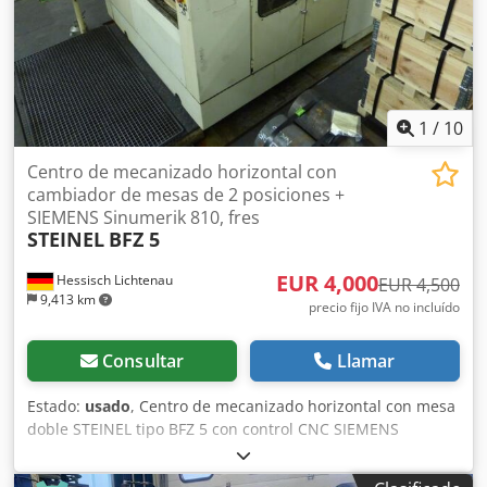
fácilmente hacia un lado. Avance rápido en cada eje. La
Emco proviene de un taller de formación y se ha utilizado
muy poco. Aproveche la oportunidad de inspeccionar y
probar la máquina en el lugar, con la energía conectada.
1
/
10
Centro de mecanizado horizontal con
cambiador de mesas de 2 posiciones +
SIEMENS Sinumerik 810, fres
STEINEL
BFZ 5
EUR 4,000
Hessisch Lichtenau
EUR 4,500
9,413 km
precio fijo IVA no incluído
Consultar
Llamar
Estado:
usado
, Centro de mecanizado horizontal con mesa
doble STEINEL tipo BFZ 5 con control CNC SIEMENS
Sinumerik 810 M Credpfxsutuyie Ahmjf número de serie 34
año de construcción 1988 Recorrido X: 500 mm, Y: 400 mm,