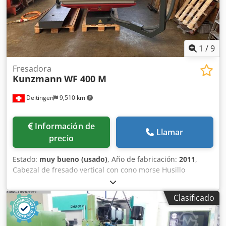
1
/
9
Fresadora
Kunzmann
WF 400 M
Deitingen
9,510 km
Información de
Llamar
precio
Estado:
muy bueno (usado)
, Año de fabricación:
2011
,
Cabezal de fresado vertical con cono morse Husillo
horizontal Base de fundición estable con guías planas en
todos los ejes (endurecidas) Husillos de bolas Sujeción
Clasificado
automática del eje Sujeción hidráulica de la herramienta
Cambio automático de marchas Acoplamiento de
protección contra colisiones en el eje Z Sistemas de