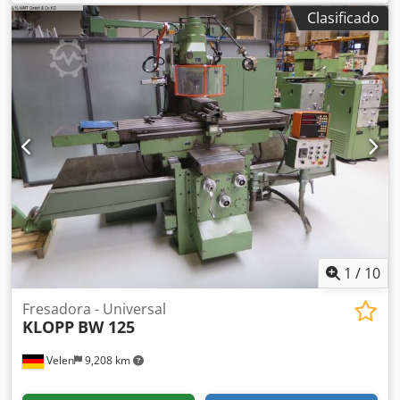
Heidenhain TNC 124 fresa volante eléctrico dispositivo de
Clasificado
refrigeración Datos técnicos: Recorrido longitudinal (eje X)
/ Recorrido X longitudinal 400 mm Recorrido transversal
(eje Y) / Recorrido Y transversal 250 mm Recorrido vertical
(eje Z) / Recorrido Z vertical 400 mm Crodpjrb A Tcjfx
Ahmsf Tischaufspannfläche / área de sujeción de la mesa
600 x 320 mm Werkzeugaufnahme / Cono del husillo SK40
Drehzahlbereich / spindle speed range 30-6300 rpm Feed
x,y,z / avance x,y,z 10,10,8 m/min. Antriebsleistung
insgesamt / capacidad de accionamiento 6,5 kW Peso
aprox. 1200 kg Datos técnicos, accesorios y descripción de
la máquina no son vinculantes - Los datos técnicos, los
accesorios y la descripción de la máquina no son
vinculantes.
1
/
10
Fresadora - Universal
KLOPP
BW 125
Velen
9,208 km