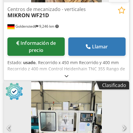
Centros de mecanizado - verticales
MIKRON
WF21D
Goldenstedt
9,246 km
Información de
Llamar
precio
Estado:
usado
, Recorrido x 450 mm Recorrido y 400 mm
Recorrido z 400 mm Control Heidenhain TNC 355 Rango de
revoluciones 40 - 4000 rpm Niveles de velocidad 21
Portaherramientas ISO 40 Recorrido del manguito 90 mm
Clasificado
Velocidad de avance 2-3000 mm/min Codsxv D U Iepfx
Ahmerf Avance rápido longitudinal y transversal 6000
m/min Avance rápido eje Z 5000 m/min Distancia entre
nariz del husillo y mesa 450 mm Recorrido de la mesa 495
mm Superficie de la mesa vertical 300 x 450 mm Mesa de
sujeción fija 460 x 800 mm Carga máxima 350 kp
Dimensiones aprox. 3150 x 1800 x 2125 mm Peso del
sistema de palets aprox. 2380 kg Peso de la máquina