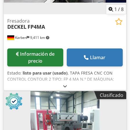
1
/
8
Fresadora
DECKEL
FP4MA
Karben
9,411 km
Información de
Llamar
precio
Estado:
listo para usar (usado)
, TAPA FRESA CNC CON
CONTROL CONTOUR 2 TIPO: FP 4 MA N.º DE MÁQUINA:
2204 - 1679 AÑO DE FABRICACIÓN: 1988 Área de trabajo:
Eje X (longitudinal): automático/manual: 485 / 500 mm Eje
Clasificado
Y (transversal): automático/manual: 385 / 400 mm Eje Z
(vertical): automático/manual: 380 / 400 mm Equipamiento:
- Accesorios estándar Credpfozrmkdex Ahmef - Mesa
angular de 460 x 800 mm - Cabezal de fresado vertical,
desplazable, SK40/M16 - Mordaza hidráulica - Sistema
automático de sujeción de herramientas - Sistema de