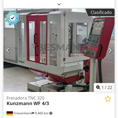
Iopfx Ahmsrf Rango de velocidad: máx. horizontal. 40-2000
rpm Montaje del husillo: vertical / horizontal SK 40 / SK40
Clasificado
Rango de velocidad: máx. 40 - 2000 rpm Avance: 2-3600
mm/min Recorrido del husillo: 80 mm Tamaño de la mesa:
810 x 420 mm Requerimiento total de potencia: 3 KVA Peso
aproximado de la máquina: 1300 kg Dimensiones de la
máquina aprox. Largo x Ancho x Alto: 1,8 x 1,35 x 1,95 m
Fresadora con cabezal ranurador Longitud de carrera de
32 a 80 mm con 10 carreras dobles, 24 a 285 carreras/min
Pantallas de 3 ejes Heidenhain *
1
/
22
Fresadora TNC 320
Kunzmann
WF 4/3
Friesenheim
9,460 km