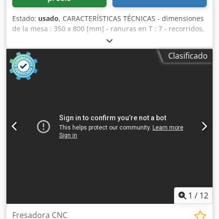
Estado:
usado
, CARACTERÍSTICAS TÉCNICAS - dimensiones
de la mesa : 350 x 800 [mm] - ranuras en T : 7 - recorridos,
x, y, z : 400, 400, 370 [mm] - velocidad del cabezal : 50 -
2240 [rpm] Cedpfx Aouhbxaehmorf - velocidad de avance
Clasificado
potenciómetro : 0 - 630 [mm/min.] EQUIPAMIENTO - visu
de 3 ejes HENDENHAIN - placa de retención
1
/
12
Fresadora CNC