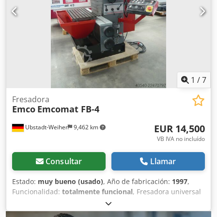
lubricación central automática - Volante electrónico -
Lámpara de máquina - Bandeja de virutas - Cabina de
protección - Sistema de refrigeración - Diversos soportes
de herramientas - Documentación Estado: lista para
funcionar, se puede demostrar su funcionamiento con
corriente eléctrica.
1
/
7
Fresadora
Emco
Emcomat FB-4
EUR 14,500
Ubstadt-Weiher
9,462 km
VB IVA no incluído
Consultar
Llamar
Estado:
muy bueno (usado)
, Año de fabricación:
1997
,
Funcionalidad:
totalmente funcional
, Fresadora universal
EMCO FB-4 con indicador digital de 3 ejes Heidenhain en
muy buen estado. Datos técnicos: Crsdpfx Ajzq Efqehmof