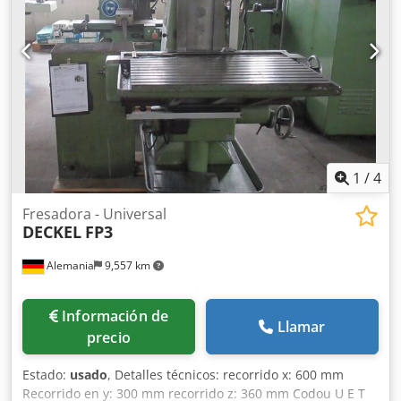
1
/
4
Fresadora - Universal
DECKEL
FP3
Alemania
9,557 km
Información de
Llamar
precio
Estado:
usado
, Detalles técnicos: recorrido x: 600 mm
Recorrido en y: 300 mm recorrido z: 360 mm Codou U E T