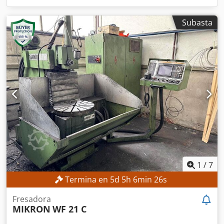
Subasta
1
/
7
Termina en
5
d
5
h
6
min
24
s
Fresadora
MIKRON
WF 21 C