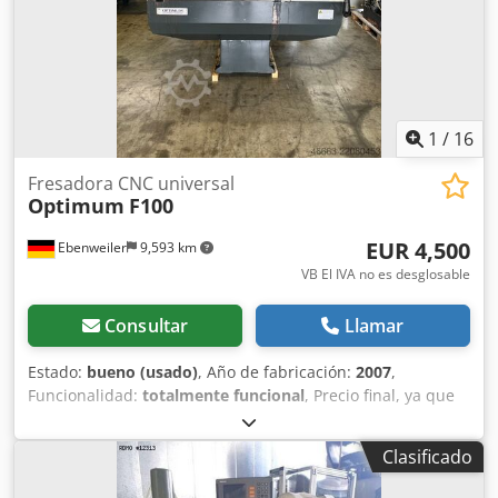
aprox. 2,4 t Incl. diversos portaherramientas ISO 40
Manual de usuario disponible.
1
/
16
Fresadora CNC universal
Optimum
F100
EUR 4,500
Ebenweiler
9,593 km
VB El IVA no es desglosable
Consultar
Llamar
Estado:
bueno (usado)
, Año de fabricación:
2007
,
Funcionalidad:
totalmente funcional
, Precio final, ya que
está sujeto a tributación diferencial según §25a de la Ley
del IVA alemana. ¡Recibirá una factura adecuada! Nº
Clasificado
interno de artículo: 26043 Fresadora CNC Optimum F100
Crsdpjzb I Tgsfx Ahmof Año de fabricación: 2007 La