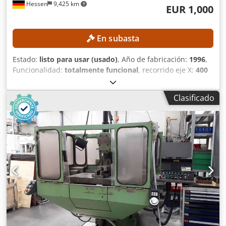
Hessen
9,425 km
EUR 1,000
En subasta
Estado:
listo para usar (usado)
, Año de fabricación:
1996
,
Funcionalidad:
totalmente funcional
, recorrido eje X:
400
mm
, recorrido del eje Y:
400 mm
, recorrido del eje Z:
400
mm
, ancho de la mesa:
300 mm
, longitud de la mesa:
450
Clasificado
mm
, Sin precio mínimo: ¡garantizamos la venta al precio
de oferta más alto! Credpfx Ahezpwx Hsmof DETALLES
TÉCNICOS Recorrido del eje X: 400 mm Recorrido del eje Y:
400 mm Recorrido del eje Z: 400 mm Superficie de la mesa
de fijación: 300 x 450 mm Número de orificios roscados: 2 x
6