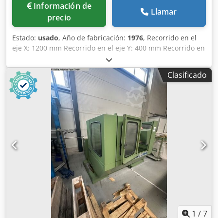
Información de
Llamar
precio
Estado:
usado
, Año de fabricación:
1976
, Recorrido en el
eje X: 1200 mm Recorrido en el eje Y: 400 mm Recorrido en
el eje Z: 460 mm Tamaño de la mesa: 1500 x 400 mm
Control: convencional Cono de conexión: SK40 Rango de
Clasificado
velocidad: 45 - 2000 RPM Recorrido del husillo: sí, mm Peso
de la máquina: aproximadamente 3,2 toneladas
Dimensiones (largo x ancho x alto): 2,8 x 2,5 x 2,1 m
Equipamiento: - Pantalla digital ELESTA - Avance ajustable
de forma continua Cjdpezip H Nsfx Ahmorf - Sistema de
refrigeración - Dispositivo de fresado horizontal -
Protección contra virutas - Bandejas de recogida de virutas
- Tornillo de banco hidráulico - Lámpara de la máquina -
Documentación
1
/
7