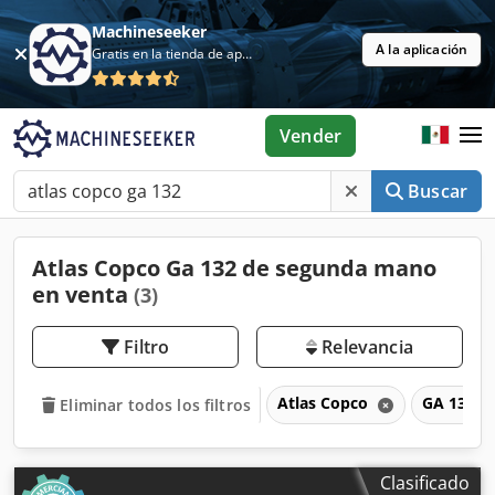
Machineseeker
A la aplicación
Gratis en la tienda de aplicaciones
Vender
Buscar
Atlas Copco Ga 132 de segunda mano
en venta
(3)
Filtro
Relevancia
Atlas Copco
GA 132
Eliminar todos los filtros
Clasificado