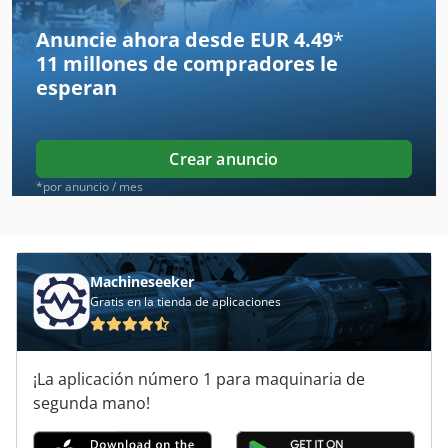
Atlas Copco Ga 15
Anuncie ahora desde EUR 4.49
*
11 millones de compradores
le
Atlas Copco Ga 160
esperan
Atlas Copco Ga 18
Atlas Copco Ga 180 Vsd
Crear anuncio
Atlas Copco Ga 22
*por anuncio / mes
Atlas Copco Ga 26 Vsd
Atlas Copco Ga 30
Machineseeker
Gratis en la tienda de aplicaciones
Atlas Copco Ga 308
Atlas Copco Ga 37
¡La aplicación número 1 para maquinaria de
Atlas Copco Ga 408
segunda mano!
Atlas Copco Ga 45