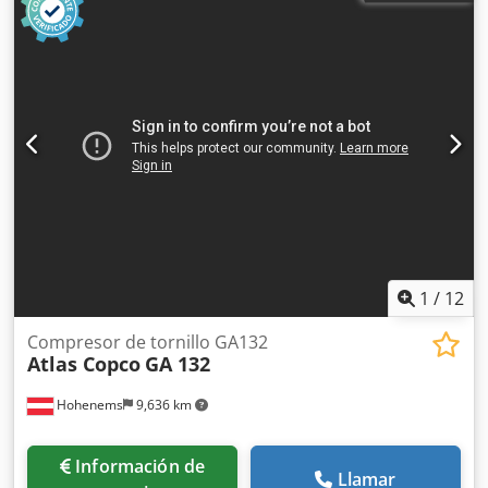
1
/
12
Compresor de tornillo GA132
Atlas Copco
GA 132
Hohenems
9,636 km
Información de
Llamar