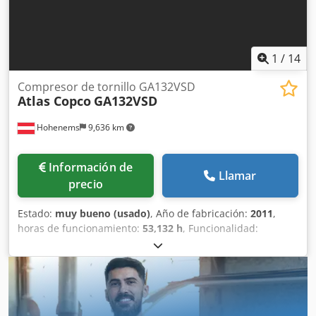
1
/
14
Compresor de tornillo GA132VSD
Atlas Copco
GA132VSD
Hohenems
9,636 km
Información de
Llamar
precio
Estado:
muy bueno (usado)
, Año de fabricación:
2011
,
horas de funcionamiento:
53,132 h
, Funcionalidad:
totalmente funcional
, Compresor de tornillo GA132VSD
Atlas Copco Convertidor de frecuencia integrado Dsdox
Rwz Tepfx Adhokr 132 kW 8,5 bar 26,06 m³/min