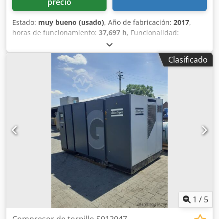
precio
Estado:
muy bueno (usado)
, Año de fabricación:
2017
,
horas de funcionamiento:
37,697 h
, Funcionalidad:
totalmente funcional
, Compresor de tornillo Atlas Copco
GA132 132 kW Djdeyym H Dopfx Adhokr 7,5 bar 25,40
Clasificado
m3/min Año de fabricación: 2017 Horas de
funcionamiento: 37.697
1
/
5
Compresor de tornillo S012047