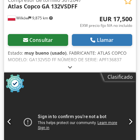
Atlas Copco
GA 132VSDFF
EUR 17,500
Wilków
9,875 km
EXW precio fijo IVA no incluído
Consultar
Llamar
Estado:
muy bueno (usado)
, FABRICANTE: ATLAS COPCO
MODELO: GA132VSD FF NÚMERO DE SERIE: APF136837
AÑO: 2008 POTENCIA (kW): 153 CAUDAL (m3/min): 22,9
m3/min - 381 l/s PRESIÓN (bar): 8,5 VARIADOR DE
Clasificado
FRECUENCIA: sí SECADOR INCORPORADO: sí
Dksdoxtblxopfx Adhsr INTERCAMBIADOR: no
REFRIGERACIÓN (AIRE/AGUA): aire SOBRE DEPÓSITO: no
DOCUMENTOS: no CONEXIÓN: 2 NUEVO/USADO: USADO