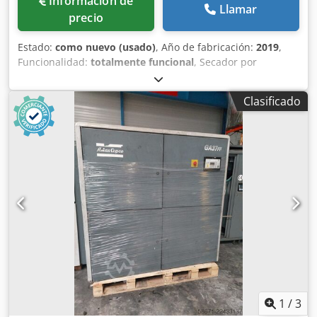
Información de
Llamar
precio
Estado:
como nuevo (usado)
, Año de fabricación:
2019
,
Funcionalidad:
totalmente funcional
, Secador por
refrigeración Atlas Copco FX6, usado 2,34 m³/min 14 bares
Crjdpfx Aezrtbiobysf Año de fabricación: 2019
Clasificado
1
/
3