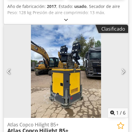
Año de fabricación:
2017
, Estado:
usado
, Secador de aire
Peso: 128 kg Presión de aire comprimido: 13 máx.
Temperatura ambiente: 46 °C máx. Cjdpow Da Enefx
Abyorf
Clasificado
1
/
6
Atlas Copco Hilight B5+
Atlas Copco
Hilight B5+