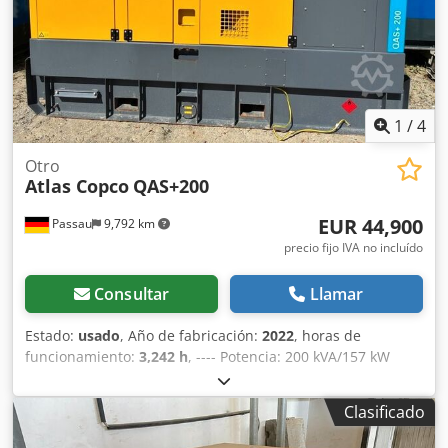
1
/
4
Otro
Atlas Copco
QAS+200
EUR 44,900
Passau
9,792 km
precio fijo IVA no incluído
Consultar
Llamar
Estado:
usado
, Año de fabricación:
2022
, horas de
funcionamiento:
3,242 h
, ---- Potencia: 200 kVA/157 kW
Depósito de combustible: 585 litros Codpezrkuaefx Abyorf
Horas de funcionamiento: 3242 h, año de fabricación:
Clasificado
12/2022 Tomas de corriente: 125-63-32-16 A + DS
Interruptor diferencial de tipo B