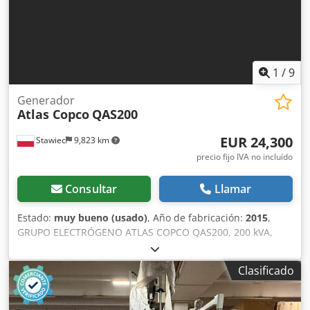
1
/
9
Generador
Atlas Copco
QAS200
EUR 24,300
Stawiec
9,823 km
precio fijo IVA no incluído
Consultar
Llamar
Estado:
muy bueno (usado)
, Año de fabricación:
2015
,
GRUPO ELECTRÓGENO ATLAS COPCO QAS200, 200 kVA,
fabricado en 2015, revisado. Datos técnicos: Credpfxszp H
T He Abyef Potencia: 200 kVA (160 kW); Año de fabricación:
Clasificado
2015; Motor: VOLVO PENTA; Horas de funcionamiento:
3705 horas. El grupo electrógeno está en perfecto estado
de funcionamiento. Precio neto: 105.000 PLN Precio bruto: