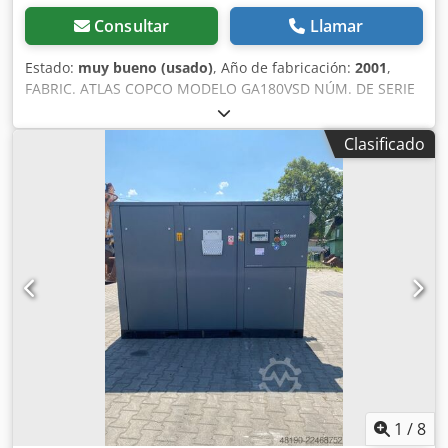
Consultar
Llamar
Estado:
muy bueno (usado)
, Año de fabricación:
2001
,
FABRIC. ATLAS COPCO MODELO GA180VSD NÚM. DE SERIE
AIF072891 AÑO 2001 POTENCIA (kW) 181 CAUDAL (m³/min)
PRESIÓN (bar) 12,50 HORAS (FUNCIONAMIENTO/TOTAL)
Clasificado
85719 CON VARIADOR DE FRECUENCIA sí CON SECADOR
INTEGRADO no CON INTERCAMBIADOR no Crsdpfozq An
Nox Abysf REFRIGERADO (AIRE/AGUA) aire INSTALADO EN
EL TANQUE no DOCUMENTACIÓN no CONEXIÓN 2 1/2
NUEVO/USADO USADO
1
/
8