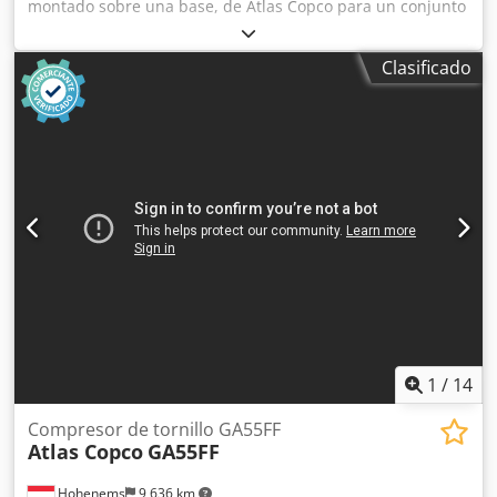
montado sobre una base, de Atlas Copco para un conjunto
de compresores, que incluye depósito/tanque base con
bombas, filtros, refrigeradores y colector de válvulas.
Clasificado
Incluye un tanque de purga y una selección de repuestos y
juntas, tal como se muestra en la lista descargable que se
encuentra a continuación. Crjdpfxozmadmo Abyof Nota:
Las ventas están sujetas a la finalización satisfactoria, en
un plazo de 24 horas, de una verificación de diligencia
debida del socio comercial (BPDDC) y de un formulario de
declaración del usuario final (EUS) por parte del
comprador, y, si el comprador no es el usuario final, para
cada usuario final. Los formularios BPDD y EUS se pueden
descargar del sitio web.
1
/
14
Compresor de tornillo GA55FF
Atlas Copco
GA55FF
Hohenems
9,636 km