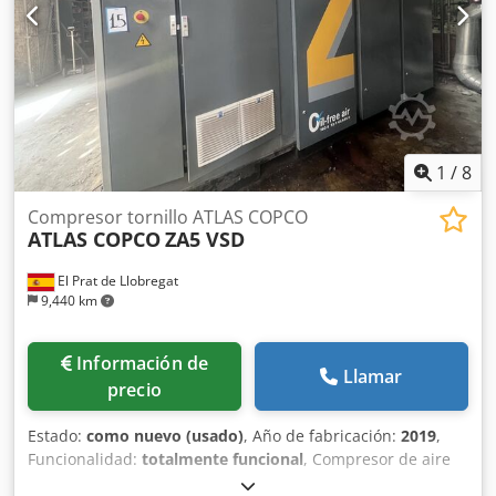
1
/
8
Compresor tornillo ATLAS COPCO
ATLAS COPCO
ZA5 VSD
El Prat de Llobregat
9,440 km
Información de
Llamar
precio
Estado:
como nuevo (usado)
, Año de fabricación:
2019
,
Funcionalidad:
totalmente funcional
, Compresor de aire
industrial Atlas Copco ZA5 VSD, con tecnología de