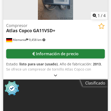
1
/
4
Compresor
Atlas Copco
GA11VSD+
Alemania
9,458 km
Información de precio
Estado:
listo para usar (usado)
, Año de fabricación:
2013
,
Se ofrece un compresor de tornillo Atlas Copco con
secador frigorífico integrado. Potencia: 11 kW, velocidad
del motor: 7700 rpm, presión de funcionamiento: 12,75
Clasificado
bares, caudal: 32 l/s, regulación de velocidad, horas de
funcionamiento: 9035 h, peso: 271 kg. Es posible realizar
una inspección en las instalaciones. Csdpfx Abszq Ec
Noyjrf