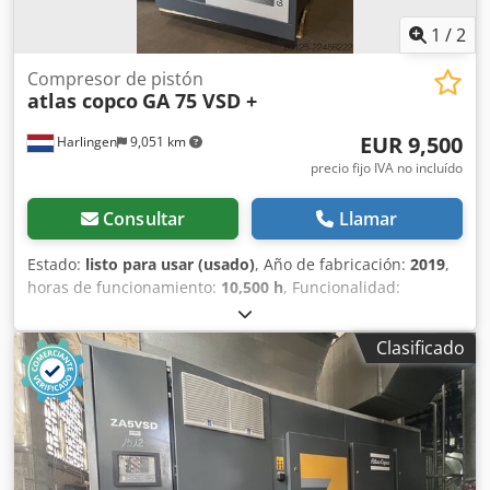
1
/
2
Compresor de pistón
atlas copco
GA 75 VSD +
EUR 9,500
Harlingen
9,051 km
precio fijo IVA no incluído
Consultar
Llamar
Estado:
listo para usar (usado)
, Año de fabricación:
2019
,
horas de funcionamiento:
10,500 h
, Funcionalidad:
totalmente funcional
, peso total:
898 kg
, potencia:
75 kW
(101.97 CV)
, caudal volumétrico:
476 m³/h
, presión (máx.):
Clasificado
13 bar
, tipo de refrigeración:
aire
, Equipamiento:
documentación / manual, placa de características
disponible
, Compresor de tornillo en buen estado y
funcionamiento, 75 kW, con control de frecuencia.
Csdezrihrspfx Abyjrf