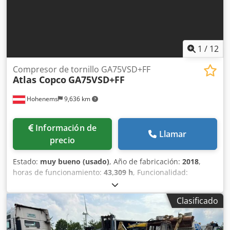
1
/
12
Compresor de tornillo GA75VSD+FF
Atlas Copco
GA75VSD+FF
Hohenems
9,636 km
Información de
Llamar
precio
Estado:
muy bueno (usado)
, Año de fabricación:
2018
,
horas de funcionamiento:
43,309 h
, Funcionalidad:
totalmente funcional
, Compresor de tornillo Atlas Copco
GA75VSD+FF Cedpfx Abjzp Urwsyerf Inversor y secador
Clasificado
integrados 75 kW 12,75 bar 15,50 m³/min Año de
fabricación: 2018 Horas de funcionamiento: 43.309