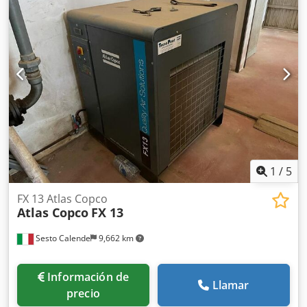
1
/
5
FX 13 Atlas Copco
Atlas Copco
FX 13
Sesto Calende
9,662 km
Información de
Llamar
precio