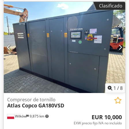
modelo ZT250FF. Incluye secador integrado. 250 kW
Clasificado
Cedpfxozmdrbs Abyerf 10 bares 42,31 m³/min Año de
fabricación: 2012 Horas de funcionamiento: 19.221
1
/
8
Compresor de tornillo
Atlas Copco
GA180VSD
EUR 10,000
Wilków
9,875 km
EXW precio fijo IVA no incluído