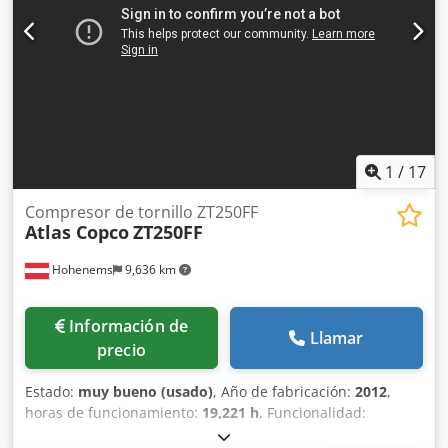
1
/
17
Compresor de tornillo ZT250FF
Atlas Copco
ZT250FF
Hohenems
9,636 km
Información de
Llamar
precio
Estado:
muy bueno (usado)
, Año de fabricación:
2012
,
horas de funcionamiento:
19,221 h
, Funcionalidad:
totalmente funcional
, Compresor de tornillo sin aceite,