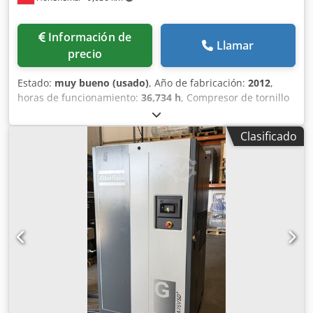
Información de
Llamar
precio
Estado:
muy bueno (usado)
, Año de fabricación:
2012
,
horas de funcionamiento:
36,734 h
, Compresor de tornillo
Atlas Copco GA55FF Secador integrado 55 kW
Codpfjzphrwjx Abyorf 9,80 bares 8,87 m³/min Año de
Clasificado
fabricación: 2012 Horas de funcionamiento: 36.734