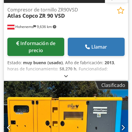
Compresor de tornillo ZR90VSD
Atlas Copco
ZR 90 VSD
Hohenems
9,636 km
Información de
Llamar
precio
Estado:
muy bueno (usado)
, Año de fabricación:
2013
,
horas de funcionamiento:
58,270 h
, Funcionalidad:
totalmente funcional
, Compresor de tornillo sin aceite
Atlas Copco ZR90VSD Crjdpfezmwc Hsx Abyef Convertidor
Clasificado
integrado 90 kW 9 bares 15,50 m³/min Año de fabricación:
2013 Horas de funcionamiento: 58.270