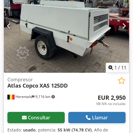
1
/
11
Compresor
Atlas Copco
XAS 125DD
EUR 2,950
Herentals
9,116 km
VB IVA no incluído
Consultar
Llamar
Estado:
usado
, potencia:
55 kW (74.78 CV)
, Año de