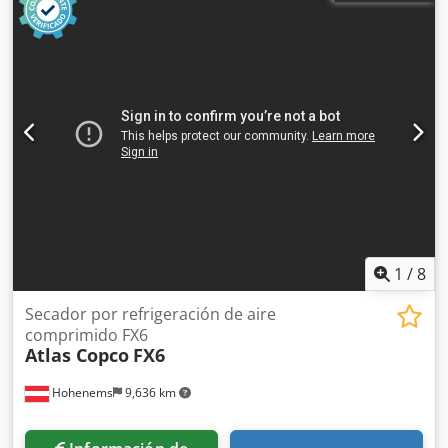
1
/
8
Secador por refrigeración de aire
comprimido FX6
Atlas Copco
FX6
Hohenems
9,636 km