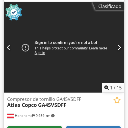
velocidad variable (VSD) y producción de aire totalmente
Clasificado
exento de aceite, certificado ISO 8573-1 Clase 0. Datos
técnicos: • Fabricante: Atlas Copco • Modelo: ZA5 VSD • Año
de fabricación: 2019 • Potencia nominal total: 250 kW •
Presión máxima de trabajo: 4 bar(e) • Velocidad de
rotación: 1.879 rpm • Peso bruto: 5.662 kg • Tecnología:
accionamiento de velocidad variable (VSD) • Calidad del
aire: exento de aceite, ISO 8573-1 Clase 0 • Fabricado en
Bélgica Csdpfsznaxasx Abyerf • Variador de frecuencia
WEG • Número de serie APF239403
1
/
15
Compresor de tornillo GA45VSDFF
Atlas Copco
GA45VSDFF
Hohenems
9,636 km