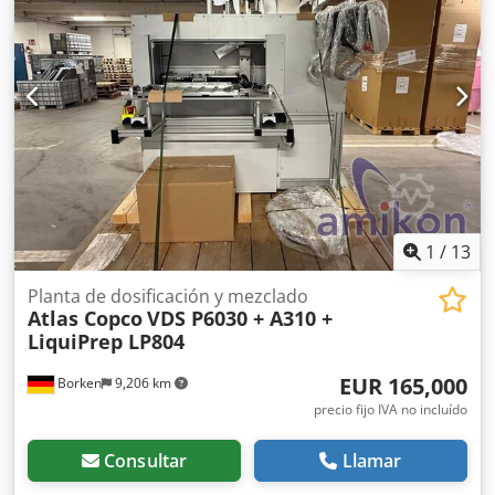
129.150 PLN Enlace al vídeo a continuación.
1
/
13
Planta de dosificación y mezclado
Atlas Copco
VDS P6030 + A310 +
LiquiPrep LP804
EUR 165,000
Borken
9,206 km
precio fijo IVA no incluído
Consultar
Llamar