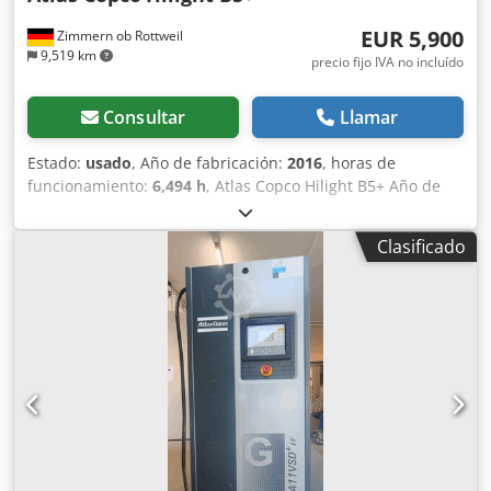
EUR 5,900
Zimmern ob Rottweil
9,519 km
precio fijo IVA no incluído
Consultar
Llamar
Estado:
usado
, Año de fabricación:
2016
, horas de
funcionamiento:
6,494 h
, Atlas Copco Hilight B5+ Año de
fabricación: 2016 Horas de funcionamiento: 6.494 h
Iluminación LED: 4 × 350 W Cobertura de luz: hasta 5.000
Clasificado
m² Crodpjy R Atzefx Abysf Peso: 981 kg