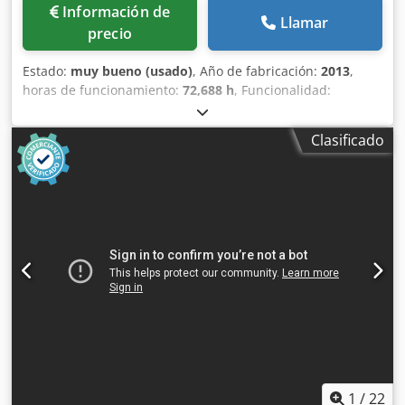
Información de
Llamar
precio
Estado:
muy bueno (usado)
, Año de fabricación:
2013
,
horas de funcionamiento:
72,688 h
, Funcionalidad:
totalmente funcional
, Compresor de tornillo Atlas Copco
GA45VSDFF Inversor y secador integrados. 45 kW
Clasificado
Crodpfxoznlx Se Abyjf 12,75 bar 8,67 m³/min Año de
fabricación: 2013 Horas de funcionamiento: 72.688 h
1
/
22