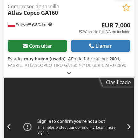
Compresor de tornillo
Atlas Copco
GA160
EUR 7,000
Wilków
9,875 km
EXW precio fijo IVA no incluído
Consultar
Llamar
Estado:
muy bueno (usado)
, Año de fabricación:
2001
,
FABRIC. ATLASCOPCO TIPO GA160 N.º DE SERIE AIF072890
AÑO 2001 POTENCIA (kW) 167 CAUDAL (m3/min) 21
PRESIÓN (bar) 8,5 HORAS (FUNCIONAMIENTO/TOTAL)
Clasificado
INVERSOR DE FRECUENCIA no Codpfx Aszq Afuebysrf
SECADOR INTEGRADO no INTERCAMBIADOR no
ENFRIAMIENTO (AIRE/AGUA) aire INSTALADO EN EL
DEPÓSITO no DOCUMENTACIÓN no CONEXIONES 3
NUEVO/USADO USADO