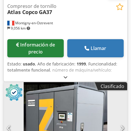
Compresor de tornillo
Atlas Copco
GA37
Montigny-en-Ostrevent
9,056 km
Información de
Llamar
precio
Estado:
usado
, Año de fabricación:
1999
, Funcionalidad:
totalmente funcional
, número de máquina/vehículo:
AII362754
, potencia:
37 kW (50.31 CV)
, presión de
funcionamiento:
7 bar
, Equipamiento:
compresor, placa
Clasificado
de características disponible, sistema de aire
comprimido
, El compresor lubricado Atlas Copco GA37 es
una máquina potente y fiable, diseñada para ofrecer un
rendimiento óptimo en diversos entornos industriales.
Este modelo de segunda mano, con una potencia de 37
kW, es capaz de funcionar a una presión de 7,5 bares, lo
que lo hace ideal para aplicaciones que requieren una