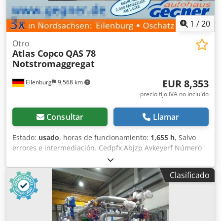
1
/
20
Otro
Atlas Copco
QAS 78
Notstromaggregat
EUR 8,353
Eilenburg
9,568 km
precio fijo IVA no incluído
Consultar
Llamar
Estado:
usado
, horas de funcionamiento:
1,655 h
, Salvo
errores e intermediación. Cedpfx Abjzp Avkeyerf Número
interno: 1433. Motor PERKINS. El vehículo no ha sido
reacondicionado. Posibilidad de entrega en todo el país
Clasificado
con un coste adicional. Salvo errores e intermediación. Con
gusto aceptaremos su vehículo como parte del pago.
Posibilidad de financiación/leasing, incluso sin entrada.
¿Tiene alguna pregunta? ¡Estaremos encantados de
asesorarle!