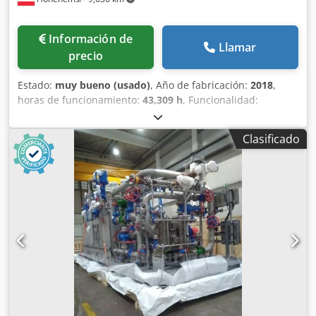
Información de
Llamar
precio
Estado:
muy bueno (usado)
, Año de fabricación:
2018
,
horas de funcionamiento:
43,309 h
, Funcionalidad:
totalmente funcional
, Compresor de tornillo Atlas Copco
GA75VSD+FF Inversor y secador integrados 75 kW 12,75 bar
Clasificado
15,50 m³/min Cjdpfjzp Urwox Akboha Año de fabricación:
2018 Horas de funcionamiento: 43.309