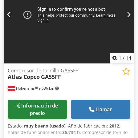
debida del socio comercial (BPDDC) y de un formulario de
declaración del usuario final (EUS) por parte del
comprador, y, si el comprador no es el usuario final, para
cada usuario final. Los formularios BPDD y EUS se pueden
descargar del sitio web.
1
/
14
Compresor de tornillo GA55FF
Atlas Copco
GA55FF
Hohenems
9,636 km
Información de
Llamar
precio
Estado:
muy bueno (usado)
, Año de fabricación:
2012
,
horas de funcionamiento:
36,734 h
, Compresor de tornillo