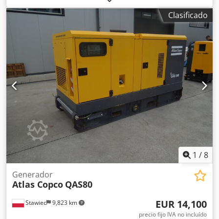
suministro según fotos Chjdpjrv Nz Aofx Akbja
Clasificado
1
/
8
Generador
Atlas Copco
QAS80
EUR 14,100
Stawiec
9,823 km
precio fijo IVA no incluído