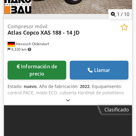
1
/
10
Compresor móvil
Atlas Copco
XAS 188 - 14 JD
Hessisch Oldendorf
9,330 km
Información de
Llamar
precio
Estado:
nuevo
, Año de fabricación:
2022
, Equipamiento:
control PACE, modo ECO, cubierta HardHat de polietileno
(PE), control Xc2003 Chedpfjii U R Dsx Akbja Temperatura
mínima: -10 °C Dimensiones del chasis: 4844 x 1807 x 1892
Clasificado
mm (largo x ancho x alto) Velocidad de alivio: 1500 rpm
Velocidad nominal a plena carga: 1960 rpm Temperatura
ambiente máxima: 45 °C Potencia del motor: 104 kW
Caudal volumétrico (FAD): 10,9-9,7 m³/min Rango de