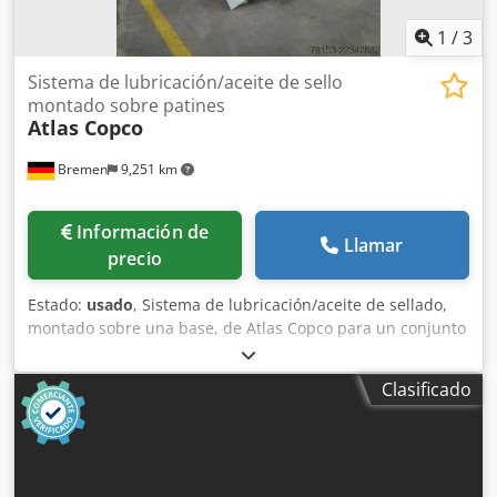
1
/
3
Sistema de lubricación/aceite de sello
montado sobre patines
Atlas Copco
Bremen
9,251 km
Información de
Llamar
precio
Estado:
usado
, Sistema de lubricación/aceite de sellado,
montado sobre una base, de Atlas Copco para un conjunto
de compresores, que incluye depósito/tanque base con
bombas, filtros, refrigeradores y colector de válvulas.
Clasificado
Incluye un tanque de purga y una selección de repuestos y
juntas, tal como se muestra en la lista descargable que se
encuentra a continuación. Cjdpfx Ajzmadmokbeha Nota:
Las ventas están sujetas a la finalización satisfactoria, en
un plazo de 24 horas, de una verificación de diligencia