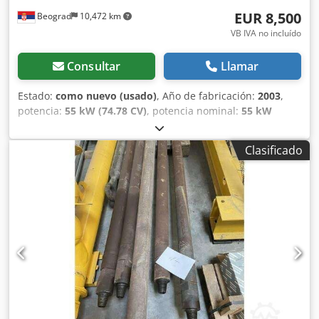
EUR 8,500
Beograd
10,472 km
VB IVA no incluído
Consultar
Llamar
Estado:
como nuevo (usado)
, Año de fabricación:
2003
,
potencia:
55 kW (74.78 CV)
, potencia nominal:
55 kW
(74.78 CV)
, excelente estado Cedpfx Ajy Rqmiokbsha
Clasificado