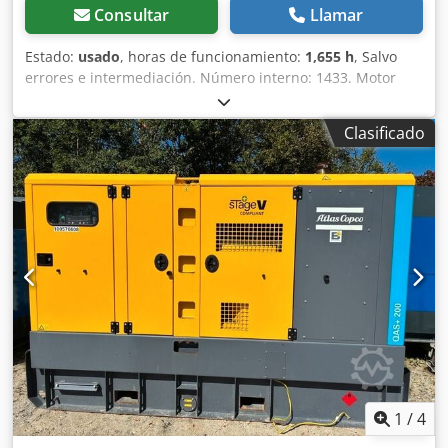
Consultar
Llamar
Estado:
usado
, horas de funcionamiento:
1,655 h
, Salvo
errores e intermediación. Número interno: 1433. Motor
PERKINS. Chodpfezp Avkjx Akbea El vehículo no ha sido
reacondicionado. Posibilidad de entrega en todo el país
Clasificado
con un coste adicional. Salvo errores e intermediación. Con
gusto aceptaremos su vehículo como parte del pago.
Posibilidad de financiación/leasing, incluso sin entrada.
¿Tiene alguna pregunta? ¡Estaremos encantados de
asesorarle!
1
/
4