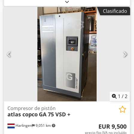
Atlas Copco GA55FF Secador integrado Chodpfx
Akszphrwebja 55 kW 9,80 bares 8,87 m³/min Año de
Clasificado
fabricación: 2012 Horas de funcionamiento: 36.734
1
/
2
Compresor de pistón
atlas copco
GA 75 VSD +
EUR 9,500
Harlingen
9,051 km
precio fijo IVA no incluído