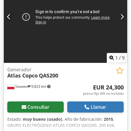
presión de funcionamiento: 5-14 bares Control del
compresor con regulación flexible de presión y caudal:
PACE Marca y modelo del motor: John Deere / 4045HI551
Sistema de tratamiento del aire comprimido compuesto
por: intercambiador de calor del aire comprimido,
separador de agua y filtro PD Nivel de emisiones: Etapa V
Número de cilindros: 4
1
/
9
Generador
Atlas Copco
QAS200
EUR 24,300
Stawiec
9,823 km
precio fijo IVA no incluído
Consultar
Llamar
Estado:
muy bueno (usado)
, Año de fabricación:
2015
,
GRUPO ELECTRÓGENO ATLAS COPCO QAS200, 200 kVA,