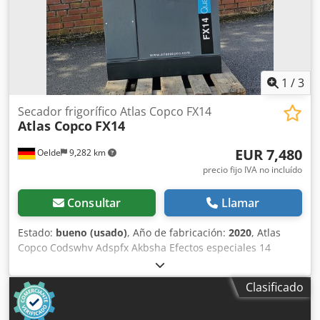
1
/
3
Secador frigorífico Atlas Copco FX14
Atlas Copco
FX14
EUR 7,480
Oelde
9,282 km
precio fijo IVA no incluído
Consultar
Llamar
Estado:
bueno (usado)
, Año de fabricación:
2020
, Atlas
Copco Codswhv Adspfx Akbsha Efectos especiales 14
Secador frigorífico Sistema de secado de aire comprimido
compacto, totalmente automático y refrigerado por aire.
Clasificado
Caudal volumétrico: 12,00 m³/min