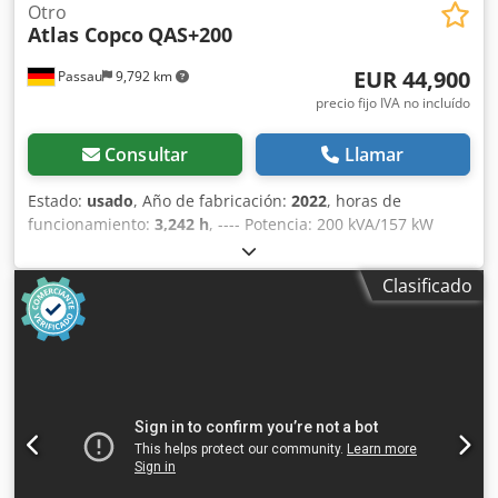
Otro
Atlas Copco
QAS+200
EUR 44,900
Passau
9,792 km
precio fijo IVA no incluído
Consultar
Llamar
Estado:
usado
, Año de fabricación:
2022
, horas de
funcionamiento:
3,242 h
, ---- Potencia: 200 kVA/157 kW
Depósito de combustible: 585 litros Horas de
funcionamiento: 3242 h, año de fabricación: 12/2022
Clasificado
Tomas de corriente: 125-63-32-16 A + DS Interruptor
diferencial de tipo B Chedpfx Akszrkuaeboa