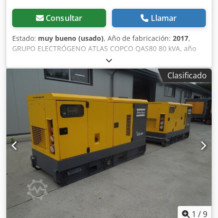
Consultar
Llamar
Estado:
muy bueno (usado)
, Año de fabricación:
2017
,
GRUPO ELECTRÓGENO ATLAS COPCO QAS80 80 kVA, año
2017, revisado. Datos técnicos: Potencia: 80 kVA (64 kW);
Año de fabricación: 2017; Motor: PERKINS. Horas de
Clasificado
funcionamiento: 2870. El grupo electrógeno está en
perfecto estado de funcionamiento. Precio neto: 59 500
PLN. Chjdpfjzdc Evex Akbja Precio bruto: 73 185 PLN.
1
/
9