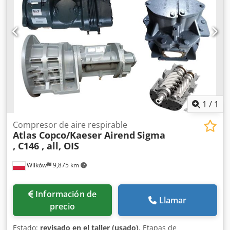
1
/
1
Compresor de aire respirable
Atlas Copco/Kaeser Airend
Sigma
, C146 , all, OIS
Wilków
9,875 km
Información de
Llamar
precio
Estado:
revisado en el taller (usado)
, Etapas de