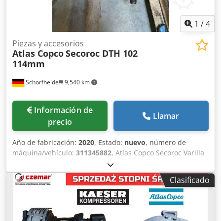
1
/
4
Piezas y accesorios
Atlas Copco
Secoroc DTH 102
114mm
Schorfheide
9,540 km
Información de
Llamar
precio
Año de fabricación:
2020
, Estado:
nuevo
, número de
máquina/vehículo:
311345882
, Atlas Copco Secoroc Varilla
de perforación DTH 102 114mm sin usar Chjdpfx
Aksmwittjbja 4x 102mm / L= 5000mm 4x 114mm / L=
Clasificado
6000mm 3x adaptadores de mango 114mm 1x broca
140mm Más información Uso previsto: construcción,
Estado general: muy bueno, Estado técnico: muy bueno,
Estado visual: muy bueno,