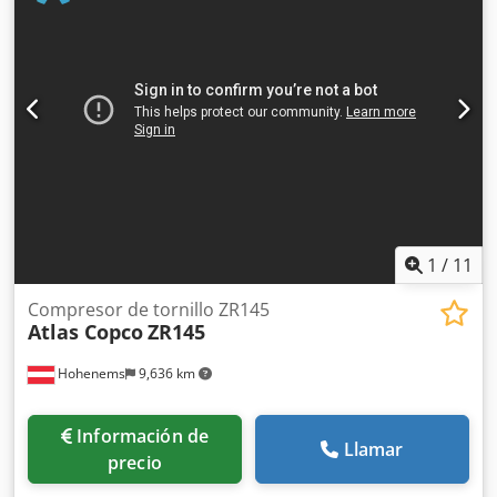
1
/
11
Compresor de tornillo ZR145
Atlas Copco
ZR145
Hohenems
9,636 km
Información de
Llamar
precio