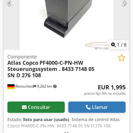
existentes.
1
/
8
Componente
Atlas Copco
PF4000-C-PN-HW
Steuerungssystem . 8433 7148 05
SN D 276 108
EUR 1,995
Remscheid
9,262 km
precio fijo IVA no incluído
Consultar
Llamar
Estado:
listo para usar (usado)
, Sistema de control Atlas
Copco PF4000-C-PN-HW. 8433 7148 05 SN D 276 108,
usado, ligeros signos de uso, 100% funcional, volumen de