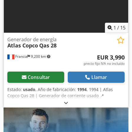
1
/
15
Generador de energía
Atlas Copco
Qas 28
EUR 3,990
Francia
9,200 km
precio fijo IVA no incluído
Consultar
Llamar
Estado:
usado
, Año de fabricación:
1994
, 1994 | Atlas
Copco Qas 28 | Generador de corriente usado 📍
Ubicación: Francia 🚛 Entrega disponible en su destino –
¡Utilice nuestra calculadora de envíos para estimar los
costes de transporte! 💰 Cómprelo ahora por 4.000 EUR o
haga una oferta. Pago a la entrega disponible por una
tarifa asequible (sujeto a aprobación)* 👷‍♂️ Inspeccionado