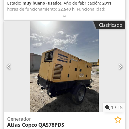
Estado:
muy bueno (usado)
, Año de fabricación:
2011
,
horas de funcionamiento:
32,540 h
, Funcionalidad:
totalmente funcional
, Compresor de tornillo exento de
aceite 145 kW 8,60 bar 21,70 m3/min Año de fabricación:
Clasificado
2011 Horas de funcionamiento: 32.540 Codpfx Akjy Hr
Ndobeha
1
/
15
Generador
Atlas Copco
QAS78PDS