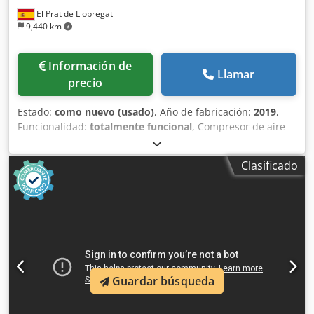
El Prat de Llobregat
9,440 km
Información de
Llamar
precio
Estado:
como nuevo (usado)
, Año de fabricación:
2019
,
Funcionalidad:
totalmente funcional
, Compresor de aire
industrial Atlas Copco ZA5 VSD, con tecnología de
velocidad variable (VSD) y producción de aire totalmente
Clasificado
exento de aceite, certificado ISO 8573-1 Clase 0. Datos
técnicos: Cjdpfx Asznaxaekbsha • Fabricante: Atlas Copco •
Modelo: ZA5 VSD • Año de fabricación: 2019 • Potencia
nominal total: 250 kW • Presión máxima de trabajo: 4 bar(e)
• Velocidad de rotación: 1.879 rpm • Peso bruto: 5.662 kg •
Tecnología: accionamiento de velocidad variable (VSD) •
Calidad del aire: exento de aceite, ISO 8573-1 Clase 0 •
Fabricado en Bélgica • Variador de frecuencia WEG •
Guardar búsqueda
Número de serie APF239403