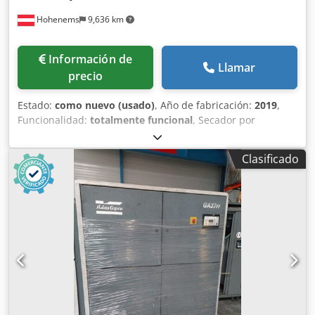
Hohenems
9,636 km
Información de
Llamar
precio
Estado:
como nuevo (usado)
, Año de fabricación:
2019
,
Funcionalidad:
totalmente funcional
, Secador por
refrigeración Atlas Copco FX6, usado 2,34 m³/min 14 bares
Csdozrtbiopfx Akbeha Año de fabricación: 2019
Clasificado