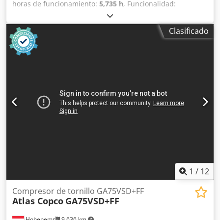
horas de funcionamiento:
5,735 h
, Funcionalidad:
totalmente funcional
, Compresor de tornillo sin aceite
Atlas Copco ZR90 90 kW 7,50 bares 14 m³/min
Clasificado
Csdpozqvvaofx Akbsha Año de fabricación: 2012 Horas de
funcionamiento: 5735
1
/
12
Compresor de tornillo GA75VSD+FF
Atlas Copco
GA75VSD+FF
Hohenems
9,636 km