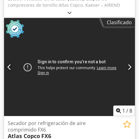
compresores de tornillo Atlas Copco, Kaeser – AIREND
SIGMA – 1,2,3,4 SIGMA – 12 SIGMA – 175, 170, 18, 19, 26,
27, 28, 290, 292, 293, 33, 37 OIS-H03 OIS-H06 OIS-J01 OIS-
Clasificado
K03 OIS-K13 OIS-K14 OIS-K15 OIS-K25 OIS-K26 Chodpfx
Akexy Aaqebja OIS-K36 OIS-L03 OIS-L06 OIS-M01 OIS-M05 –
C146 OIS-M08 OIS-N01 OIS-N02 OIS-O01 OIS-O05 OIS-Q01
C146 C190 C111
1
/
8
Secador por refrigeración de aire
comprimido FX6
Atlas Copco
FX6