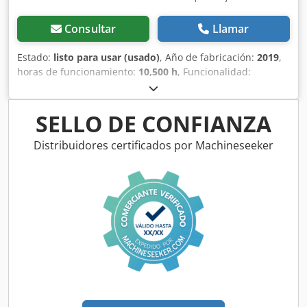
Consultar
Llamar
Estado:
listo para usar (usado)
, Año de fabricación:
2019
,
horas de funcionamiento:
10,500 h
, Funcionalidad:
totalmente funcional
, peso total:
898 kg
, potencia:
75 kW
(101.97 CV)
, caudal volumétrico:
476 m³/h
, presión (máx.):
13 bar
, tipo de refrigeración:
aire
, Equipamiento:
SELLO DE CONFIANZA
documentación / manual, placa de características
disponible
, Compresor de tornillo en buen estado y
Distribuidores certificados por Machineseeker
funcionamiento, 75 kW, con control de frecuencia.
Chedpfezrihrsx Akboa