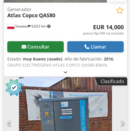
Generador
Atlas Copco
QAS80
EUR 14,000
Stawiec
9,823 km
precio fijo IVA no incluído
Consultar
Llamar
Estado:
muy bueno (usado)
, Año de fabricación:
2016
,
GRUPO ELECTRÓGENO ATLAS COPCO QAS80 80kVA,
fabricación 2016 Especificaciones técnicas: Potencia: 80
kVA (64 kW); año de fabricación: 2016; motor: PERKINS
Clasificado
Chsdpfxszcn Dzo Akbsa horas de funcionamiento: 2950
horas El grupo electrógeno está en perfecto estado de
funcionamiento. Precio neto: 59.500 PLN Precio bruto:
73.185 PLN