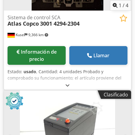
1
/
4
Sistema de control SCA
Atlas Copco
3001 4294-2304
Kusel
9,366 km
Información de
Llamar
precio
Estado:
usado
, Cantidad: 4 unidades Probado y
comprobado su funcionamiento; el artículo proviene del
desmantelamiento de instalaciones de un proveedor de la
industria automotriz. 3001 4294-2304 Atlas Copco
Clasificado
Fabricante: Atlas Copco Modelo: 3001 4294-2304
Componente de Atlas Copco, parte de una unidad de
control o conexión SCA para aplicaciones industriales.
Chsdozfi Tujpfx Akbea Utilizado en entornos de producción
automatizados, especialmente en tecnología de encolado y
dosificación. Ideal para la sustitución, el mantenimiento o
la ampliación de sistemas en instalaciones Atlas Copco