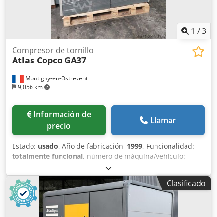
1
/
3
Compresor de tornillo
Atlas Copco
GA37
Montigny-en-Ostrevent
9,056 km
Información de
Llamar
precio
Estado:
usado
, Año de fabricación:
1999
, Funcionalidad:
totalmente funcional
, número de máquina/vehículo:
AII362754
, potencia:
37 kW (50.31 CV)
, presión de
funcionamiento:
7 bar
, Equipamiento:
compresor, placa
Clasificado
de características disponible, sistema de aire
comprimido
, El compresor lubricado Atlas Copco GA37 es
una máquina potente y fiable, diseñada para ofrecer un