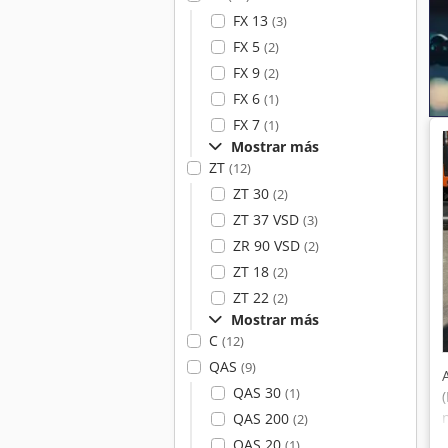
FX 13
(3)
FX 5
(2)
FX 9
(2)
FX 6
(1)
FX 7
(1)
Mostrar más
ZT
(12)
ZT 30
(2)
ZT 37 VSD
(3)
ZR 90 VSD
(2)
ZT 18
(2)
ZT 22
(2)
Mostrar más
C
(12)
QAS
(9)
QAS 30
(1)
QAS 200
(2)
QAS 20
(1)