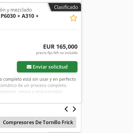
Clasificado
ión y mezclado
P6030 + A310 +
EUR 165,000
precio fijo IVA no incluído
Enviar solicitud
o completo está sin usar y en perfecto
tomático de un proceso completo,
 ejemplo, resina y endurecedor)
ciones definidas sobre la pieza de
, Y, Z). Funcionamiento en modo
 red: 400 V CA, 50/60 Hz Corriente
ión de control: 24 V CC Presión de
Compresores De Tornillo Frick
Compresor Tipo Torn
n de aire comprimido: 6 bar
lmacenamiento: -20 °C a +60 °C