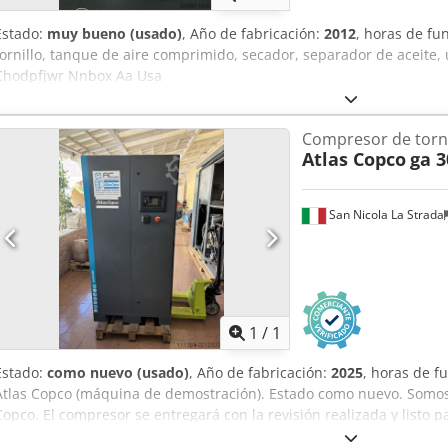
Estado:
muy bueno (usado)
, Año de fabricación:
2012
, horas de f
tornillo, tanque de aire comprimido, secador, separador de aceite
Chodpfjwr Nnbox Aa Usa
Compresor de torni
Atlas Copco
ga 3
San Nicola La Strada
Pedir m
1
/
1
Estado:
como nuevo (usado)
, Año de fabricación:
2025
, horas de 
Atlas Copco (máquina de demostración). Estado como nuevo. Somos c
Copco. El compresor se entregará con la revisión realizada y listo pa
nuevo: 51.569 euros. Características principales: Chsdpfx Aszdf Im