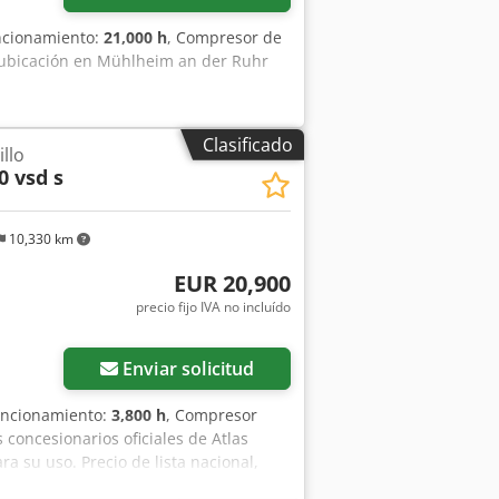
uncionamiento:
21,000 h
, Compresor de
, ubicación en Mühlheim an der Ruhr
Clasificado
llo
0 vsd s
10,330 km
EUR 20,900
precio fijo IVA no incluído
ás fotos
Enviar solicitud
funcionamiento:
3,800 h
, Compresor
oncesionarios oficiales de Atlas
ra su uso. Precio de lista nacional,
ea Usa Presión máxima: 10 bar.