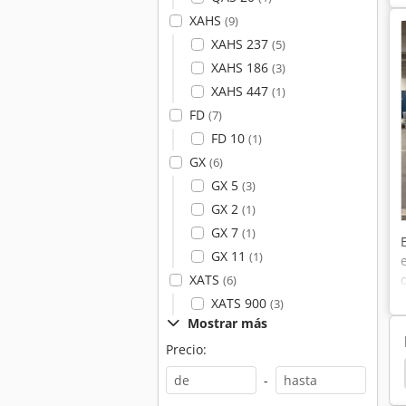
XAHS
(9)
XAHS 237
(5)
XAHS 186
(3)
XAHS 447
(1)
FD
(7)
FD 10
(1)
GX
(6)
GX 5
(3)
GX 2
(1)
GX 7
(1)
GX 11
(1)
XATS
(6)
XATS 900
(3)
Mostrar más
Precio:
a Portátil
Generadores De Energía
Stamford
-