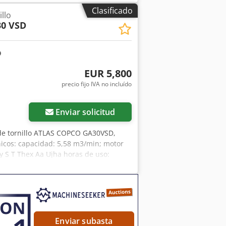
Clasificado
llo
30 VSD
EUR 5,800
precio fijo IVA no incluído
Enviar solicitud
de tornillo ATLAS COPCO GA30VSD,
nicos: capacidad: 5,58 m3/min; motor
y S T Thex Aa Ujha horas de uso:
nte operativo, listo para trabajar y
Enviar subasta