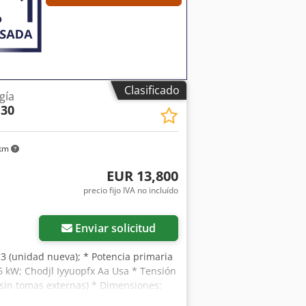
Clasificado
gía
 30
 km
EUR 13,800
precio fijo IVA no incluído
Enviar solicitud
23 (unidad nueva); * Potencia primaria
26 kW; Chodjl Iyyuopfx Aa Usa * Tensión
(sin tomas externas) * Dimensiones: