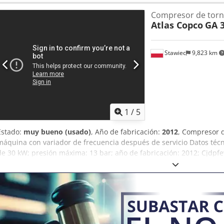
Potencia: 30 kW / 40 CV. Caudal: 6540 litros/min.
Compresor de torni
Atlas Copco
GA 
Stawiec
9,823 km
1
/
5
Estado:
muy bueno (usado)
, Año de fabricación:
2012
, Compresor 
máquina con variador de frecuencia después de servicio Datos téc
de 30 kW; presión máxima: 13 bar; año de fabricación: 2012; Cjdpfe
11816!!! Precio: 24.500 neto / 30.135 bruto El compresor está totalme
con garantía. Ofrecemos servicio técnico.