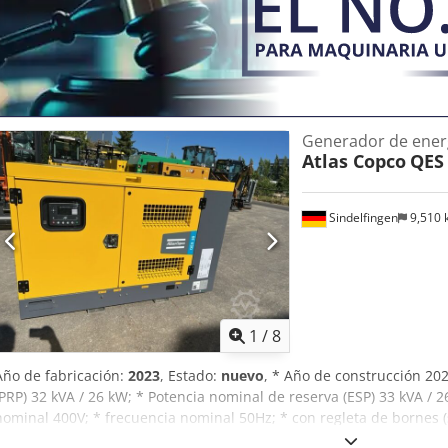
Generador de ener
Atlas Copco
QES
Sindelfingen
9,510
1
/
8
Año de fabricación:
2023
, Estado:
nuevo
, * Año de construcción 20
(PRP) 32 kVA / 26 kW; * Potencia nominal de reserva (ESP) 33 kVA / 
nominal 400V; * frecuencia nominal 50Hz; * con regleta de bornes 
2.225 x 970 x 1.185 mm (LxAxA) - Peso, sin combustible: 137 kg