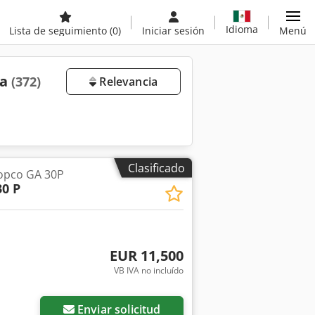
Idioma
Lista de seguimiento
(0)
Iniciar sesión
Menú
ta
(372)
Relevancia
Clasificado
opco GA 30P
30 P
EUR 11,500
VB IVA no incluído
Enviar solicitud