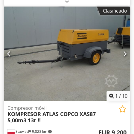
compresor ATLAS COPCO XAS 58 máquina después del
servicio Datos técnicos: capacidad 3.00 m3/min; presión de
Clasificado
trabajo 7 Bar; año de fabricación 2018; Motor KUBOTA
¡¡¡kilometraje 681h!!! Djdpetyk Svefx Abuock compresor
totalmente operativo precio neto: 39500 zł precio bruto:
48585 zł A continuación se muestra un enlace a un vídeo
que muestra cómo funciona la máquina
1
/
10
Compresor móvil
KOMPRESOR ATLAS COPCO
XAS87
5,00m3 13r !!
EUR 9,200
Stawiec
9,823 km