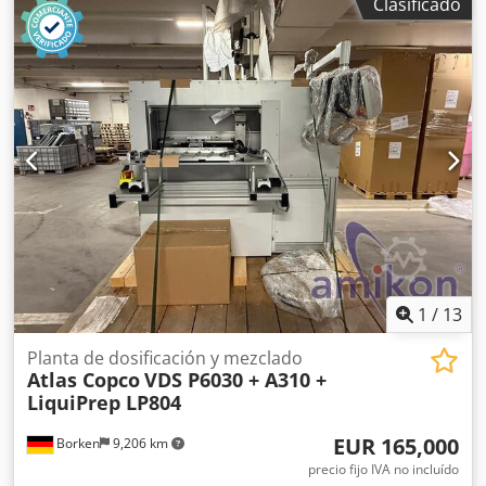
Clasificado
85719 CON VARIADOR DE FRECUENCIA sí CON SECADOR
INTEGRADO no CON INTERCAMBIADOR no Dsdpfxozq An
Ns Abueck REFRIGERADO (AIRE/AGUA) aire INSTALADO EN
EL TANQUE no DOCUMENTACIÓN no CONEXIÓN 2 1/2
NUEVO/USADO USADO
1
/
13
Planta de dosificación y mezclado
Atlas Copco
VDS P6030 + A310 +
LiquiPrep LP804
EUR 165,000
Borken
9,206 km
precio fijo IVA no incluído