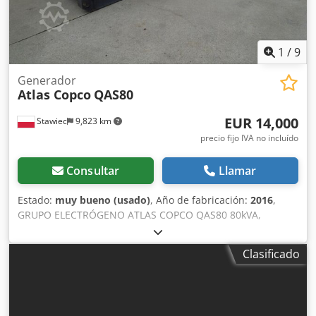
1
/
9
Generador
Atlas Copco
QAS80
EUR 14,000
Stawiec
9,823 km
precio fijo IVA no incluído
Consultar
Llamar
Estado:
muy bueno (usado)
, Año de fabricación:
2016
,
GRUPO ELECTRÓGENO ATLAS COPCO QAS80 80kVA,
fabricación 2016 Especificaciones técnicas: Dedezcn
Dzopfx Abuock Potencia: 80 kVA (64 kW); año de
Clasificado
fabricación: 2016; motor: PERKINS horas de
funcionamiento: 2950 horas El grupo electrógeno está en
perfecto estado de funcionamiento. Precio neto: 59.500
PLN Precio bruto: 73.185 PLN