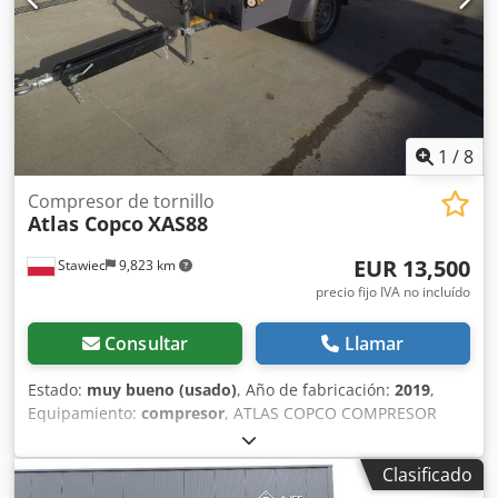
1
/
8
Compresor de tornillo
Atlas Copco
XAS88
EUR 13,500
Stawiec
9,823 km
precio fijo IVA no incluído
Consultar
Llamar
Estado:
muy bueno (usado)
, Año de fabricación:
2019
,
Equipamiento:
compresor
, ATLAS COPCO COMPRESOR
XAS88 5.2m3 2019 Compresor DIESEL ATLAS COPCO XAS 88
totalmente revisado. Datos técnicos: capacidad 5.20
Clasificado
m3/min; presión de trabajo 7 Bar; año de producción 2019;