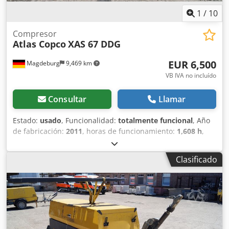
1
/
10
Compresor
Atlas Copco
XAS 67 DDG
EUR 6,500
Magdeburg
9,469 km
VB IVA no incluído
Consultar
Llamar
Estado:
usado
, Funcionalidad:
totalmente funcional
, Año
de fabricación:
2011
, horas de funcionamiento:
1,608 h
,
Compresor Atlas Copco XAS 67 DDG, año 2011, 1608 horas
de funcionamiento, caudal volumétrico 3,5 m³, corriente
Clasificado
de emergencia 12,5 kVA, conexiones: 1 x 230 voltios, 2 x
400 voltios, núm. de serie YA3062565B0165591,
documentación de matriculación disponible. Dsdpfx
Aozbiivebujck