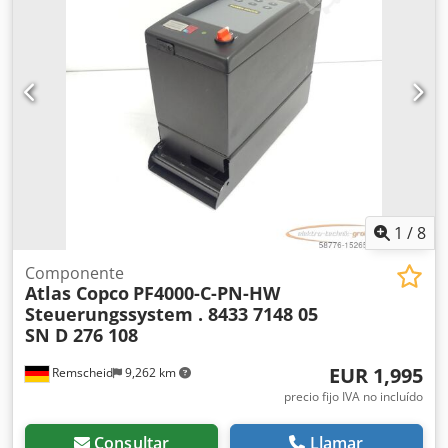
protección del armario de control: IP54 Grado de
con garantía. Precio neto: 59.500 zł Precio bruto: 73.185 zł
protección del equipo completo: IP20 Superficie de
Máquina importada en condiciones óptimas. A
instalación: máx. 0,5 % de inclinación. Espacio libre
continuación, se adjuntan enlaces a vídeos.
alrededor del equipo: 0,8 m Espacio libre delante del
armario de
1
/
8
Componente
Atlas Copco
PF4000-C-PN-HW
Steuerungssystem . 8433 7148 05
SN D 276 108
EUR 1,995
Remscheid
9,262 km
precio fijo IVA no incluído
Consultar
Llamar