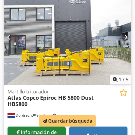
Motor KUBOTA Dcjdpfx Ajrdf Swjbuok ¡¡¡kilometraje
1519h!!! compresor totalmente operativo precio neto:
58800 zł precio bruto: 72324 zł A continuación se muestra
un enlace a un video que muestra el trabajo de la
máquina
1
/
5
Martillo triturador
Atlas Copco
Epiroc HB 5800 Dust
HB5800
Dordrecht
9,076 km
Guardar búsqueda
Información de