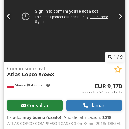
1
/
9
Compresor móvil
Atlas Copco
XAS58
EUR 9,170
Stawiec
9,823 km
precio fijo IVA no incluído
Consultar
Llamar
Estado:
muy bueno (usado)
, Año de fabricación:
2018
,
ATLAS COPCO COMPRESOR XAS58 3.0m3/min 2018r DIESEL