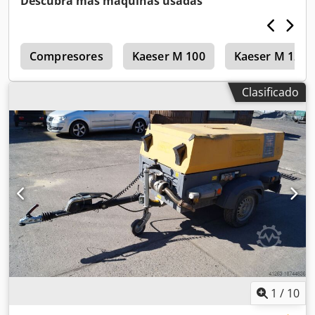
Descubra más máquinas usadas
Voltios, 2 x 400 Voltios, núm. de serie YA3062560C0262053,
ABE y homologación disponibles, un eje de torsión
doblado, falta la cubierta de la correa trapezoidal, falta la
o
rejilla del ventilador. Dcsdpfx Ajzbiicobujk
Compresores
Kaeser M 100
Kaeser M 121
Clasificado
1
/
10