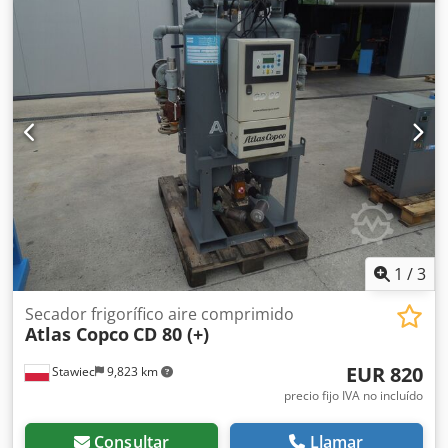
1
/
3
Secador frigorífico aire comprimido
Atlas Copco
CD 80 (+)
EUR 820
Stawiec
9,823 km
precio fijo IVA no incluído
Consultar
Llamar