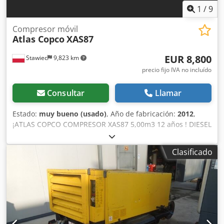
1
/
9
Compresor móvil
Atlas Copco
XAS87
EUR 8,800
Stawiec
9,823 km
precio fijo IVA no incluído
Consultar
Llamar
Estado:
muy bueno (usado)
, Año de fabricación:
2012
,
¡ATLAS COPCO COMPRESOR XAS87 5,00m3 12 años ! DIESEL
compresor ATLAS COPCO XAS87 máquina después del
servicio Djdpotyk Taefx Abusck Datos técnicos: capacidad
Clasificado
5.00 m3/min; presión de trabajo 7 Bar; año de producción
2012; motor; KUBOTA ¡¡¡kilometraje 1397h!!! compresor
totalmente operativo, listo para trabajar, damos una
garantía precio neto: 37800 zł precio bruto: 46494 zł A
continuación se muestra un enlace a un vídeo que
muestra cómo funciona la máquina