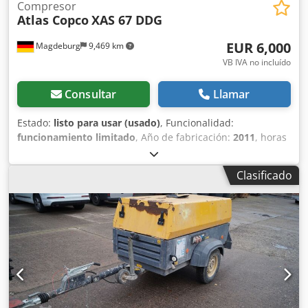
Compresor
Atlas Copco
XAS 67 DDG
EUR 6,000
Magdeburg
9,469 km
VB IVA no incluído
Consultar
Llamar
Estado:
listo para usar (usado)
, Funcionalidad:
funcionamiento limitado
, Año de fabricación:
2011
, horas
de funcionamiento:
1,192 h
, Equipamiento:
filtro de hollín
,
Compresor Atlas Copco XAS 67 DDG, año de fabricación
Clasificado
2011, 1192 horas de funcionamiento, caudal volumétrico
3,5 m³, alimentación de emergencia 12,5 kVA, conexiones 1
x 230 voltios, 2 x 400 voltios, número de serie
YA3062566B0165583, homologación disponible, el fusible
se funde al conectar la alimentación de emergencia, filtro
de hollín aguas abajo SMF-MR Dcjdpfsv Rbufjx Abujk