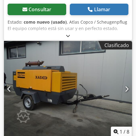
Consultar
Llamar
Estado:
como nuevo (usado)
, Atlas Copco / Scheugenpflug
El equipo completo está sin usar y en perfecto estado.
Tipo: VDS P6030 Procesamiento automático de un proceso
completo, desde la carga hasta la descarga. Mezcla de dos
Clasificado
componentes (por ejemplo, resina y endurecedor)
directamente en el proceso. Aplicación precisa del
material en posiciones definidas sobre la pieza de trabajo.
Movimiento de las piezas mediante un sistema de 3 ejes
(X, Y, Z). Funcionamiento en modo automático,
semiautomático y manual. Datos técnicos: Conexión a la
red: 400 V CA, 50/60 Hz Corriente nominal: 13,6 A Consumo
de energía: 8,5 kVA Dedpfx Aboy Naf Eoujck Fusible: 3 × 32
A Tensión de control: 24 V CC Presión de funcionamiento: 6
bar Monitorización de la presión: 4 bar Conexión de aire
comprimido: 6 bar Temperatura de funcionamiento: +10 °C
a +40 °C Temperatura de almacenamiento: -20 °C a +60 °C
Humedad: 10 % a 85 % (sin condensación) Grado de
protección del armario de control: IP21 Inclinación de la
1
/
8