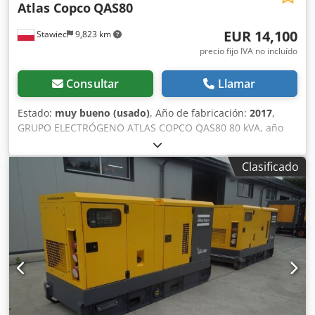
Atlas Copco
QAS80
EUR 14,100
Stawiec
9,823 km
precio fijo IVA no incluído
Consultar
Llamar
Estado:
muy bueno (usado)
, Año de fabricación:
2017
,
GRUPO ELECTRÓGENO ATLAS COPCO QAS80 80 kVA, año
2017, revisado. Datos técnicos: Potencia: 80 kVA (64 kW);
Año de fabricación: 2017; Dsdpfxezdc Evs Abueck Motor:
Clasificado
PERKINS. Horas de funcionamiento: 2870. El grupo
electrógeno está en perfecto estado de funcionamiento.
Precio neto: 59 500 PLN. Precio bruto: 73 185 PLN.