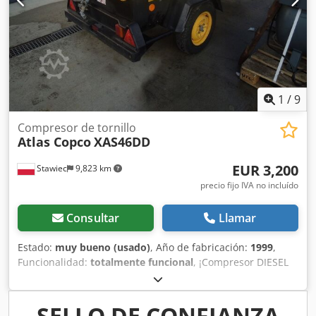
1
/
9
Compresor de tornillo
Atlas Copco
XAS46DD
EUR 3,200
Stawiec
9,823 km
precio fijo IVA no incluído
Consultar
Llamar
Estado:
muy bueno (usado)
, Año de fabricación:
1999
,
Funcionalidad:
totalmente funcional
, ¡Compresor DIESEL
ATLAS COPCO XAS46DD después del mantenimiento!
Compresor matriculado en Polonia. Datos técnicos: Dsdpfx
Asx A T D Sjbueck capacidad: 2,60 m3/min; presión de
SELLO DE CONFIANZA