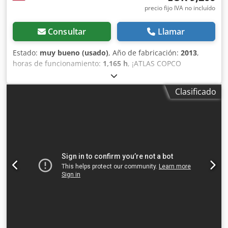
precio fijo IVA no incluído
Consultar
Llamar
Estado:
muy bueno (usado)
, Año de fabricación:
2013
,
horas de funcionamiento:
1,165 h
, ¡ATLAS COPCO
COMPRESOR XAS87 5,00m3 13r ! DIESEL compresor ATLAS
COPCO XAS87 máquina después del servicio Datos
Clasificado
técnicos: Dcedpfx Abetu E Eyjuek capacidad 5.00 m3/min;
presión de trabajo 7 Bar; año de producción 2013; motor;
KUBOTA ¡¡¡kilometraje 1165h!!! compresor totalmente
operativo, listo para trabajar, damos una garantía precio
neto: 39800 zł precio bruto: 48954 zł A continuación se
muestra un enlace a un video que muestra el trabajo de la
máquina