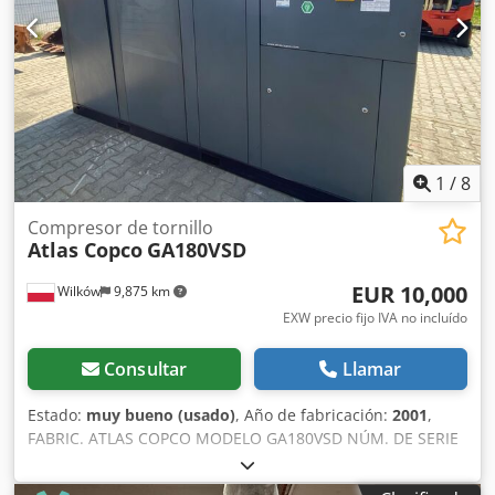
1
/
8
Compresor de tornillo
Atlas Copco
GA180VSD
EUR 10,000
Wilków
9,875 km
EXW precio fijo IVA no incluído
Consultar
Llamar
Estado:
muy bueno (usado)
, Año de fabricación:
2001
,
FABRIC. ATLAS COPCO MODELO GA180VSD NÚM. DE SERIE
AIF072891 AÑO 2001 POTENCIA (kW) 181 CAUDAL (m³/min)
PRESIÓN (bar) 12,50 HORAS (FUNCIONAMIENTO/TOTAL)