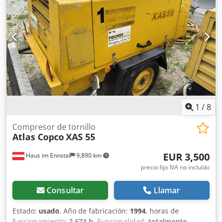
1
/
8
Compresor de tornillo
Atlas Copco
XAS 55
EUR 3,500
Haus im Ennstal
9,890 km
precio fijo IVA no incluído
Consultar
Llamar
Estado:
usado
, Año de fabricación:
1994
, horas de
funcionamiento:
2,674 h
, Funcionalidad:
totalmente