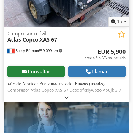
Djdpstwz Ezefx Abuock - Engrasador de herramientas -
Opción de anilla de remolque DIN para camión o
acoplamiento de cabeza esférica para automóvil,
dispositivo de remolque ajustable en altura Próxima
1
/
3
prueba de recipiente a presión conforme a la Directiva
87/404/CEE prevista para mayo de 2026 Si tiene alguna
Compresor móvil
Atlas Copco
XAS 67
pregunta, póngase en contacto con nosotros
personalmente.
EUR 5,900
Russy-Bémont
9,099 km
precio fijo IVA no incluído
Consultar
Llamar
Año de fabricación:
2004
, Estado:
bueno (usado)
,
Compresor Atlas Copco XAS 67 Dcodpfxsiywpzo Abujk 3,7
m³/min Horas de funcionamiento: 2.371 h Motor Deutz
Tipo: diésel