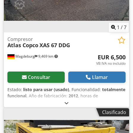
1
/
7
Compresor
Atlas Copco
XAS 67 DDG
EUR 6,500
Magdeburg
9,469 km
VB IVA no incluído
Consultar
Llamar
Estado:
listo para usar (usado)
, Funcionalidad:
totalmente
funcional
, Año de fabricación:
2012
, horas de
funcionamiento:
1,680 h
, Compresor Atlas Copco XAS 67
DDG, año de fabricación 2012, 1680 horas de servicio,
Clasificado
caudal volumétrico 3,5 m³, potencia de emergencia 12,5
Kva, conexiones 1 x 230 Volt, 2 x 400 Volt, Nº de serie
YA3062560C0250310 Djdpfsu Dh Tlsx Abujck