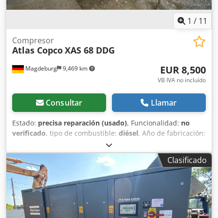
1
/
11
Compresor
Atlas Copco
XAS 68 DDG
EUR 8,500
Magdeburg
9,469 km
VB IVA no incluído
Consultar
Llamar
Estado:
precisa reparación (usado)
, Funcionalidad:
no
verificado
, tipo de combustible:
diésel
, Año de fabricación:
2017
, horas de funcionamiento:
1,154 h
, Compresor Atlas
Copco XAS 68 DDG, año de fabricación 2017, 1.154 horas
Clasificado
de funcionamiento, caudal 3,5 m³, potencia de emergencia
12,5 kVA, conexiones: 1 x 230 voltios, 2 x 400 voltios, núm.
de serie YA3064303H0461812, eje doblado, el compresor
funciona correctamente por lo demás, ABE/registro
disponible. Dcodpfx Ajy Aktaebujk