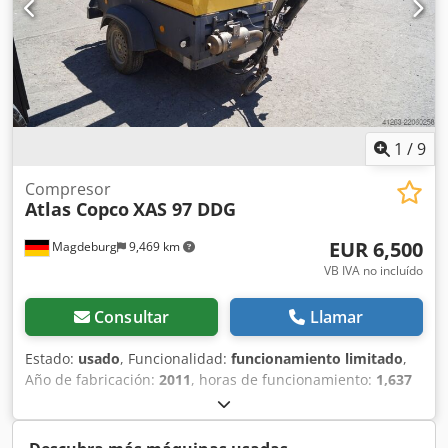
1
/
9
Compresor
Atlas Copco
XAS 97 DDG
EUR 6,500
Magdeburg
9,469 km
VB IVA no incluído
Consultar
Llamar
Estado:
usado
, Funcionalidad:
funcionamiento limitado
,
Año de fabricación:
2011
, horas de funcionamiento:
1,637
h
, Compresor Atlas Copco XAS 97 DDG, año de fabricación
2011, 1637 horas de funcionamiento, caudal 5,3 m³,
alimentación de emergencia 12,5 kVA, conexiones: 1 x 230