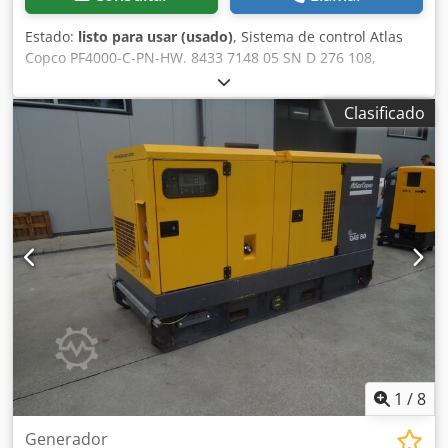
Estado:
listo para usar (usado)
, Sistema de control Atlas
Copco PF4000-C-PN-HW. 8433 7148 05 SN D 276 108,
usado, ligeros signos de uso, 100% funcional, volumen de
suministro según fotos Dcjdpfx Aberv Nz Ajujk
Clasificado
1
/
8
Generador