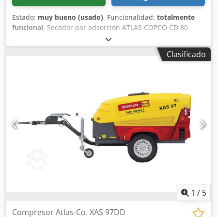
Estado:
muy bueno (usado)
, Funcionalidad:
totalmente
funcional
, Secador por adsorción ATLAS COPCO CD 80
Datos técnicos: Dodozm Ip Ropfx Abueck caudal: 4800
l/min; secador en perfecto estado de funcionamiento;
Clasificado
precio neto: 3500 PLN precio bruto: 4305 PLN
1
/
5
Compresor Atlas-Co. XAS 97DD