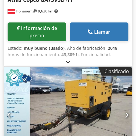
Hohenems
9,636 km
Información de
Llamar
precio
Estado:
muy bueno (usado)
, Año de fabricación:
2018
,
horas de funcionamiento:
43,309 h
, Funcionalidad:
totalmente funcional
, Compresor de tornillo Atlas Copco
GA75VSD+FF Codpfx Aszp Urwelweha Inversor y secador
Clasificado
integrados 75 kW 12,75 bar 15,50 m³/min Año de
fabricación: 2018 Horas de funcionamiento: 43.309