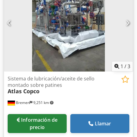
¿Tiene alguna pregunta? ¡Estaremos encantados de
asesorarle!
1
/
3
Sistema de lubricación/aceite de sello
montado sobre patines
Atlas Copco
Bremen
9,251 km
Información de
Llamar
precio