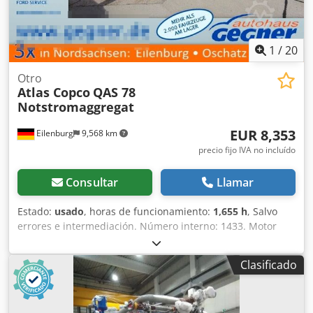
1
/
20
Otro
Atlas Copco
QAS 78
Notstromaggregat
EUR 8,353
Eilenburg
9,568 km
precio fijo IVA no incluído
Consultar
Llamar
Estado:
usado
, horas de funcionamiento:
1,655 h
, Salvo
errores e intermediación. Número interno: 1433. Motor
PERKINS. El vehículo no ha sido reacondicionado. Csdpjzp
Avkofx Alwsha Posibilidad de entrega en todo el país con
Clasificado
un coste adicional. Salvo errores e intermediación. Con
gusto aceptaremos su vehículo como parte del pago.
Posibilidad de financiación/leasing, incluso sin entrada.