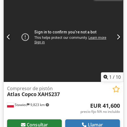
12 Bar; año de fabricación: 2012; motor DEUTZ
Chedpfswwigbsx Alwja horas de trabajo: 2048h Compresor
totalmente funcional, listo para trabajar, con garantía
¡Máquina importada en estado impecable!
1
/
10
Compresor de pistón
Atlas Copco
XAHS237
EUR 41,600
Stawiec
9,823 km
precio fijo IVA no incluído
Consultar
Llamar