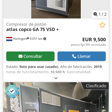
1
/
2
Compresor de pistón
atlas copco
GA 75 VSD +
EUR 9,500
Harlingen
9,051 km
precio fijo IVA no incluído
Consultar
Llamar
Estado:
listo para usar (usado)
, Año de fabricación:
2019
,
horas de funcionamiento:
10,500 h
, Funcionalidad:
totalmente funcional
, peso total:
898 kg
, potencia:
75 kW
(101.97 CV)
, caudal volumétrico:
476 m³/h
, presión (máx.):
Clasificado
13 bar
, tipo de refrigeración:
aire
, Equipamiento:
documentación / manual, placa de características
disponible
, Compresor de tornillo en buen estado y
funcionamiento, 75 kW, con control de frecuencia. Codpfx
Alezrihrjwsha