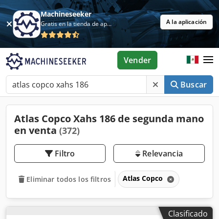
Machineseeker
A la aplicación
Gratis en la tienda de aplicaciones
Vender
Buscar
Atlas Copco Xahs 186 de segunda mano
en venta
(372)
Filtro
Relevancia
Atlas Copco
Eliminar todos los filtros
Clasificado