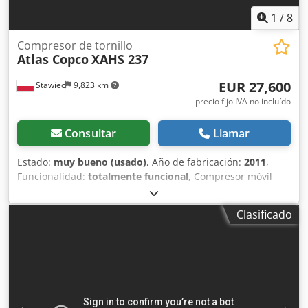
1
/
8
Compresor de tornillo
Atlas Copco
XAHS 237
EUR 27,600
Stawiec
9,823 km
precio fijo IVA no incluído
Consultar
Llamar
Estado:
muy bueno (usado)
, Año de fabricación:
2011
,
Funcionalidad:
totalmente funcional
, Compresor móvil
ATLAS COPCO XAHS237+, equipado con radiador final y
revisado por completo. Datos técnicos: Caudal: 14,20
Clasificado
m³/min; Presión de trabajo: 12 bares; Año de fabricación:
2011; Motor: DEUTZ 6.1 Horas de funcionamiento: 1752 h
El compresor está en perfecto estado de funcionamiento,
listo para trabajar, con garantía. Precio neto: 119.500 PLN
Precio bruto: 146.985 PLN La máquina se encuentra en
condiciones óptimas. Codpfeznba Eox Alwoha A
continuación, se incluyen los enlaces a los vídeos.