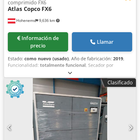
comprimido FX6
Atlas Copco
FX6
Hohenems
9,636 km
Información de
Llamar
precio
Estado:
como nuevo (usado)
, Año de fabricación:
2019
,
Funcionalidad:
totalmente funcional
, Secador por
refrigeración Atlas Copco FX6, usado 2,34 m³/min 14 bares
Chsdpfszrtbijx Alwea Año de fabricación: 2019
Clasificado