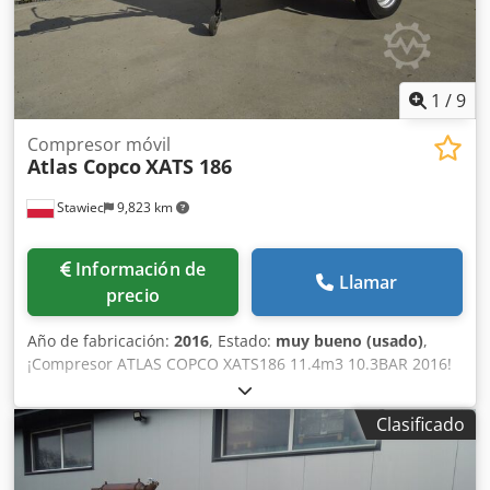
1
/
9
Compresor móvil
Atlas Copco
XATS 186
Stawiec
9,823 km
Información de
Llamar
precio
Año de fabricación:
2016
, Estado:
muy bueno (usado)
,
¡Compresor ATLAS COPCO XATS186 11.4m3 10.3BAR 2016!
¡¡¡Compresor móvil ATLAS COPCO XATS186 ST4 máquina
con aftercooler (secador de aire) después de servicio
Clasificado
completo!!! Datos técnicos: capacidad 11.40 m3/min;
presión de trabajo 10,3 bar; año de fabricación 2016;
Motor JOHN DEERE kilometraje 1582 h !!!!!; compresor en