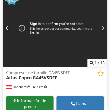
1
/
15
Compresor de tornillo GA45VSDFF
Atlas Copco
GA45VSDFF
Hohenems
9,636 km
Información de
Llamar
precio