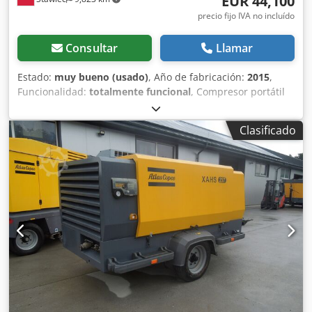
EUR 44,100
precio fijo IVA no incluído
Consultar
Llamar
Estado:
muy bueno (usado)
, Año de fabricación:
2015
,
Funcionalidad:
totalmente funcional
, Compresor portátil
ATLAS COPCO XAHS447 STAGE3 con enfriador final, tras
revisión completa Datos técnicos: Cedpjzcaa Uofx Alwsha
Clasificado
Capacidad: 26,6 m3/min; Presión de trabajo: 12 bar; Año
de fabricación: 2015 Motor: CAT C9.3 ACERT 242 kW Horas
de uso: 0 Compresor totalmente operativo, listo para
trabajar, con garantía Precio neto: 187.000 PLN Precio
bruto: 230.010 PLN Máquina importada en estado
impecable A continuación, enlaces a vídeos.