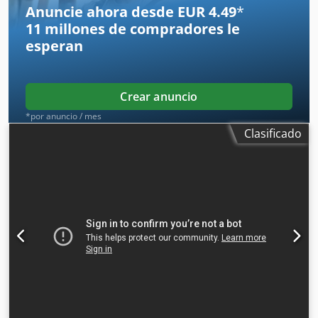
PLN Máquina importada en estado impecable. A
Anuncie ahora desde EUR 4.49
*
continuación, enlaces a los vídeos.
11 millones de compradores
le
esperan
Crear anuncio
*por anuncio / mes
Clasificado