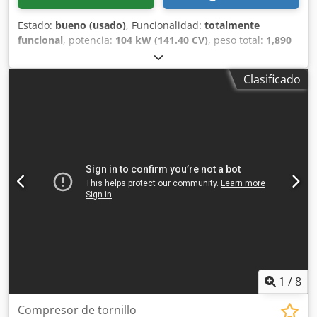
Estado:
bueno (usado)
, Funcionalidad:
totalmente
funcional
, potencia:
104 kW (141.40 CV)
, peso total:
1,890
kg
, tipo de combustible:
diésel
, color:
amarillo
, Año de
fabricación:
2016
, horas de funcionamiento:
3,735 h
,
Clasificado
presión de funcionamiento:
12 bar
, número de
máquina/vehículo:
APP402997
, - Válvula antirretorno
instalada Chodpfeu A Tq Hsx Alwea - Cuerpo con
recubrimiento de polvo - Dispositivo de remolque
regulable en altura con anilla de remolque DIN para
camiones o acoplamiento para vehículos pesados - Freno
de inercia y de estacionamiento con función de marcha
atrás automática Más información en la ficha técnica
adjunta.
1
/
8
Compresor de tornillo