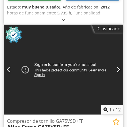
Estado:
muy bueno (usado)
, Año de fabricación:
2012
,
horas de funcionamiento:
5,735 h
, Funcionalidad:
totalmente funcional
, Compresor de tornillo sin aceite
Atlas Copco ZR90 90 kW 7,50 bares 14 m³/min
Clasificado
Csdjzqvvaepfx Alwoha Año de fabricación: 2012 Horas de
funcionamiento: 5735
1
/
12
Compresor de tornillo GA75VSD+FF
Atlas Copco
GA75VSD+FF