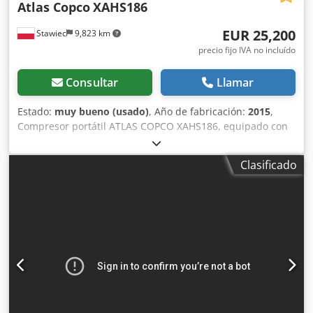
Atlas Copco
XAHS186
EUR 25,200
Stawiec
9,823 km
precio fijo IVA no incluído
Consultar
Llamar
Estado:
muy bueno (usado)
, Año de fabricación:
2015
,
Compresor portátil ATLAS COPCO XAHS186, equipado con
radiador final y revisado por completo. Datos técnicos:
caudal: 10,50 m³/min; presión de trabajo: 12 bar; año de
Clasificado
fabricación: 2015; motor: DEUTZ, 104 kW; horas de
funcionamiento: 2016 h. Chodpfx Alszk Amxjwja El
compresor está en perfecto estado de funcionamiento,
listo para su uso y cuenta con garantía. Precio neto:
109.500 PLN Precio bruto: 134.685 PLN La máquina se
encuentra en perfectas condiciones y se entrega con la
documentación necesaria para su registro. A continuación,
se incluyen los enlaces a los vídeos.