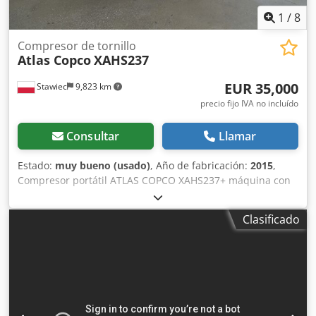
1
/
8
Compresor de tornillo
Atlas Copco
XAHS237
EUR 35,000
Stawiec
9,823 km
precio fijo IVA no incluído
Consultar
Llamar
Estado:
muy bueno (usado)
, Año de fabricación:
2015
,
Compresor portátil ATLAS COPCO XAHS237+ máquina con
enfriador final tras servicio completo Datos técnicos:
Caudal: 14,20 m3/min; Presión de trabajo: 12 bar; Año de
Clasificado
fabricación: 2015; Motor: DEUTZ 6,1 Horas de
funcionamiento: 1804 h El compresor está completamente
operativo, listo para trabajar y con garantía. Precio neto:
148.500 PLN Precio bruto: 182.655 PLN Máquina importada
en estado impecable. A continuación, enlaces a videos.
Chedpfx Ajy S T N Nelwsa