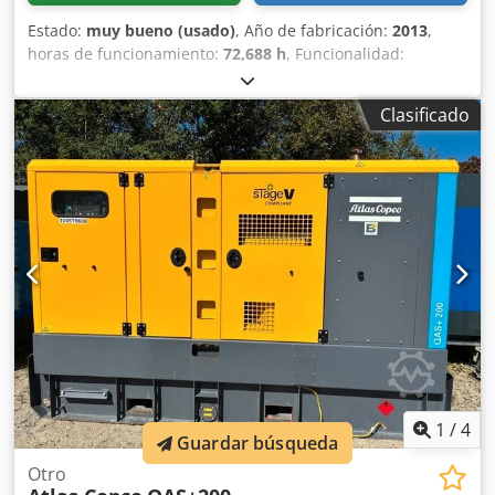
Estado:
muy bueno (usado)
, Año de fabricación:
2013
,
horas de funcionamiento:
72,688 h
, Funcionalidad:
totalmente funcional
, Compresor de tornillo Atlas Copco
GA45VSDFF Inversor y secador integrados. 45 kW 12,75 bar
Clasificado
8,67 m³/min Chsdpsznlx Sofx Alwea Año de fabricación:
2013 Horas de funcionamiento: 72.688 h
1
/
4
Guardar búsqueda
Otro