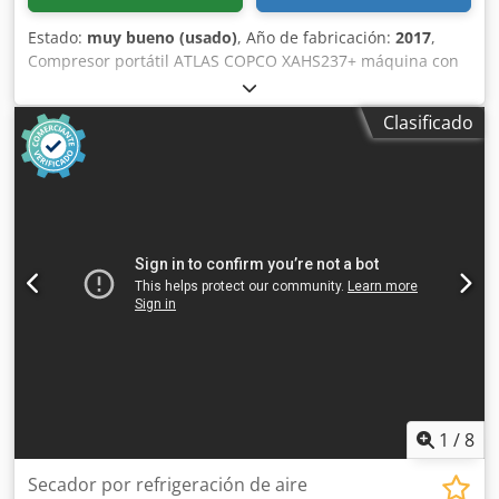
Estado:
muy bueno (usado)
, Año de fabricación:
2017
,
Compresor portátil ATLAS COPCO XAHS237+ máquina con
enfriador final tras servicio completo Datos técnicos:
capacidad: 14,20 m3/min; Cjdpfx Ajx Iffholwsha presión de
Clasificado
trabajo: 12 bar; año de fabricación: 2017; motor:
MERCEDES MTU; horas de funcionamiento: 4910 h; el
compresor está totalmente operativo, listo para trabajar,
con garantía precio neto: 175.500 PLN precio bruto:
215.865 PLN máquina importada en estado impecable
1
/
8
Secador por refrigeración de aire