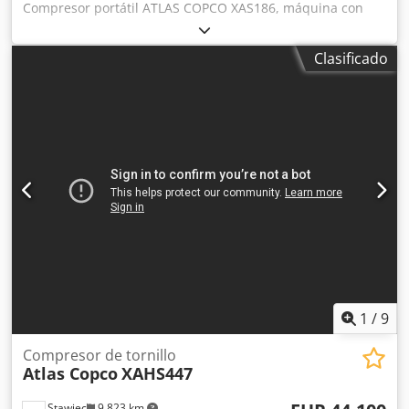
Compresor portátil ATLAS COPCO XAS186, máquina con
enfriador final tras servicio completo. Datos técnicos:
capacidad: 11,10 m3/min; presión de trabajo: 7 bar; año de
Clasificado
fabricación: 2014 Codpfsyfnwgex Alwsha motor DEUTZ
kilometraje compresor totalmente funcional, listo para
trabajar, con garantía precio neto: 79.500 PLN precio
bruto: 97.785 PLN máquina importada en estado
impecable Enlaces de vídeo a continuación.
1
/
9
Compresor de tornillo
Atlas Copco
XAHS447
Stawiec
9,823 km