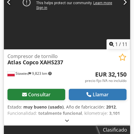
1
/
11
Compresor de tornillo
Atlas Copco
XAHS237
EUR 32,150
Stawiec
9,823 km
precio fijo IVA no incluído
Consultar
Llamar
Estado:
muy bueno (usado)
, Año de fabricación:
2012
,
Funcionalidad:
totalmente funcional
, kilometraje:
3,101
km
, ¡Compresor portátil ATLAS COPCO XAHS237+ máquina
con enfriador final tras mantenimiento completo! Datos
Clasificado
técnicos: rendimiento: 14,20 m3/min; presión de trabajo: