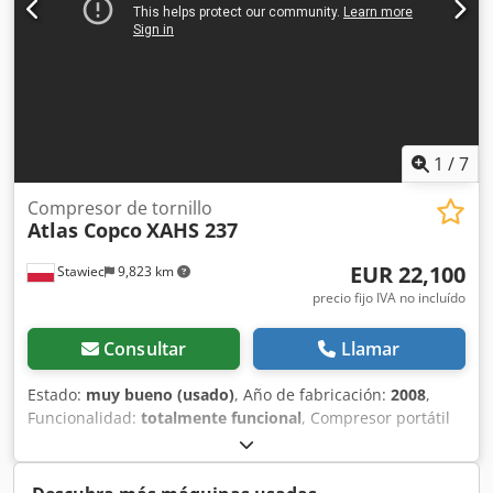
1
/
7
Compresor de tornillo
Atlas Copco
XAHS 237
EUR 22,100
Stawiec
9,823 km
precio fijo IVA no incluído
Consultar
Llamar
Estado:
muy bueno (usado)
, Año de fabricación:
2008
,
Funcionalidad:
totalmente funcional
, Compresor portátil
ATLAS COPCO XAHS237, equipado con radiador final y
sometido a una revisión completa. Datos técnicos: caudal:
14,20 m³/min; presión de funcionamiento: 12 bar; año de