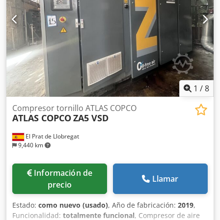
1
/
8
Compresor tornillo ATLAS COPCO
ATLAS COPCO
ZA5 VSD
El Prat de Llobregat
9,440 km
Información de
Llamar
precio
Estado:
como nuevo (usado)
, Año de fabricación:
2019
,
Funcionalidad:
totalmente funcional
, Compresor de aire