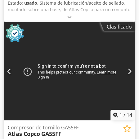
Estado:
usado
, Sistema de lubricación/aceite de sellado,
montado sobre una base, de Atlas Copco para un conjunto
de compresores, que incluye depósito/tanque base con
bombas, filtros, refrigeradores y colector de válvulas.
Clasificado
Incluye un tanque de purga y una selección de repuestos y
juntas, tal como se muestra en la lista descargable que se
encuentra a continuación. Nota: Las ventas están sujetas a
la finalización satisfactoria, en un plazo de 24 horas, de
una verificación de diligencia debida del socio comercial
(BPDDC) y de un formulario de declaración del usuario
final (EUS) por parte del comprador, y, si el comprador no
es el usuario final, para cada usuario final. Chjdpfx
Aljzmadmowoa Los formularios BPDD y EUS se pueden
descargar del sitio web.
1
/
14
Compresor de tornillo GA55FF
Atlas Copco
GA55FF