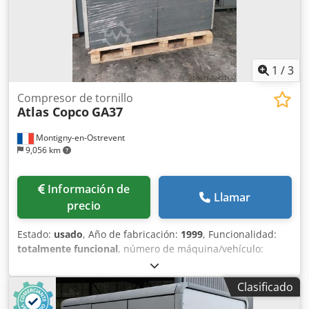
1
/
3
Compresor de tornillo
Atlas Copco
GA37
Montigny-en-Ostrevent
9,056 km
Información de
Llamar
precio
Estado:
usado
, Año de fabricación:
1999
, Funcionalidad:
totalmente funcional
, número de máquina/vehículo:
AII362754
, potencia:
37 kW (50.31 CV)
, presión de
funcionamiento:
7 bar
, Equipamiento:
compresor, placa
Clasificado
de características disponible, sistema de aire
comprimido
, El compresor lubricado Atlas Copco GA37 es