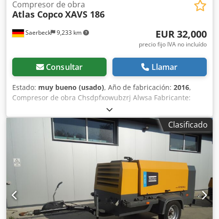
Compresor de obra
Atlas Copco
XAVS 186
EUR 32,000
Saerbeck
9,233 km
precio fijo IVA no incluído
Consultar
Llamar
Estado:
muy bueno (usado)
, Año de fabricación:
2016
,
Compresor de obra Chsdpfxowubzrj Alwsa Fabricante:
Atlas Copco Modelo: XAVS 186 Año de fabricación: 2016
Horas de funcionamiento: aprox. 657 h - Presión máxima:
Clasificado
14 bar - Caudal: máx. 11,4 m³/h - Potencia: 104 kW - Motor:
John Deere 4045HAC05 - Aftercooler - Separador de agua -
Peso: aprox. 2,45 t