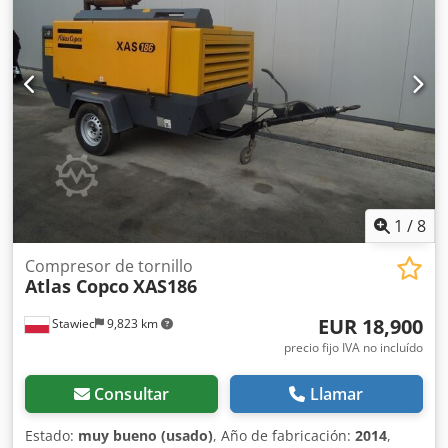
pleno funcionamiento, listo para trabajar, garantía precio
neto: 128500 zł Codpfxspitifs Alweha precio bruto: 158055
zł ¡¡¡maquina en perfecto estado!!! A continuación se
muestra un enlace al video que muestra el trabajo de la
máquina
1
/
8
Compresor de tornillo
Atlas Copco
XAS186
EUR 18,900
Stawiec
9,823 km
precio fijo IVA no incluído
Consultar
Llamar
Estado:
muy bueno (usado)
, Año de fabricación:
2014
,