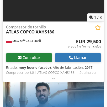
1
/
8
Compresor de tornillo
ATLAS COPCO
XAHS186
EUR 29,500
Stawiec
9,823 km
precio fijo IVA no incluído
Consultar
Llamar
Estado:
muy bueno (usado)
, Año de fabricación:
2017
,
Compresor portátil ATLAS COPCO XAHS186, máquina con
post-enfriador completamente revisada. Datos técnicos:
Capacidad: 10,50 m3/min; Presión de trabajo: 12 bar; Año
de fabricación: 2017; Chodpfx Aoy Iyxijlwea Motor DEUTZ
104 kW; Horas de funcionamiento: 1.172 h. El compresor
está completamente operativo, listo para trabajar y con
garantía. Precio neto: 125.500 PLN Precio bruto: 154.365