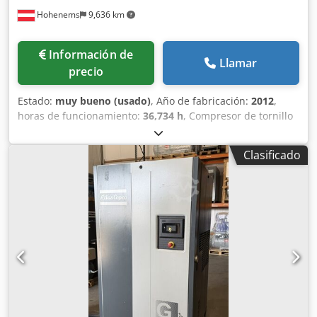
Hohenems
9,636 km
Información de
Llamar
precio
Estado:
muy bueno (usado)
, Año de fabricación:
2012
,
horas de funcionamiento:
36,734 h
, Compresor de tornillo
Atlas Copco GA55FF Secador integrado 55 kW 9,80 bares
Chodpfx Aozphrwolwja 8,87 m³/min Año de fabricación:
Clasificado
2012 Horas de funcionamiento: 36.734