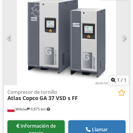
104 kW; horas de funcionamiento: 2016 h. El compresor
está en perfecto estado de funcionamiento, listo para su
uso y cuenta con garantía. Precio neto: 109.500 PLN Precio
bruto: 134.685 PLN La máquina se encuentra en perfectas
condiciones y se entrega con la documentación necesaria
para su registro. A continuación, se incluyen los enlaces a
los vídeos.
1
/
1
Compresor de tornillo
Atlas Copco
GA 37 VSD s FF
Wilków
9,875 km
Información de
Llamar
precio