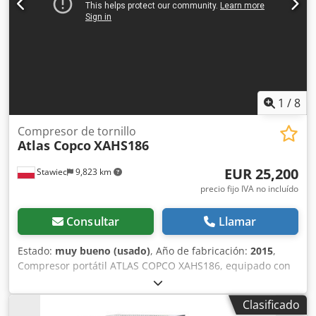
en las fotos Estado: Usado, en funcionamiento, con signos
normales de uso. Sin grietas ni holguras. El equipo
proviene de un desmontaje industrial. Aplicaciones: •
Producción • Montaje industrial • Líneas de tecnología •
Talleres profesionales Csdpfjyc Rvajx Andjrf Alternativa
ideal frente a equipos nuevos: Coste mucho menor
manteniendo la calidad Atlas Copco.
1
/
8
Compresor de tornillo
Atlas Copco
XAHS186
EUR 25,200
Stawiec
9,823 km
precio fijo IVA no incluído
Consultar
Llamar
Estado:
muy bueno (usado)
, Año de fabricación:
2015
,
Compresor portátil ATLAS COPCO XAHS186, equipado con
radiador final y revisado por completo. Datos técnicos:
caudal: 10,50 m³/min; presión de trabajo: 12 bar; Csdezk
Clasificado
Amxepfx Andjrf año de fabricación: 2015; motor: DEUTZ,