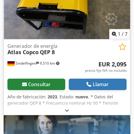
exactitud, integridad o actualidad de los datos
proporcionados.
1
/
7
Generador de energía
Atlas Copco
QEP 8
EUR 2,095
Sindelfingen
9,510 km
precio fijo IVA no incluído
Consultar
Llamar
Año de fabricación:
2023
, Estado:
nuevo
, * Datos del
generador QEP 8 * Frecuencia nominal Hz 50 * Tensión
nominal V 400/230 * Potencia nominal kVA 7 * Potencia
pico kVA 8,3 * Factor de potencia cos Phi 0,8 * Volumen del
depósito l 11 * Autonomía de combustible a potencia
nominal h 3,9 * 1 x SCH + Cedpfx Anel Iy Diedorf *