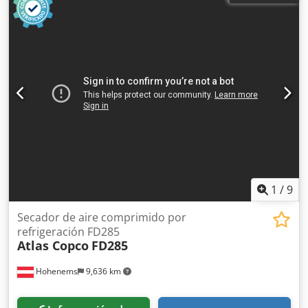
horas El grupo electrógeno está en perfecto estado de
funcionamiento. Precio neto: 59.500 PLN Precio bruto:
73.185 PLN
1
/
9
Secador de aire comprimido por
refrigeración FD285
Atlas Copco
FD285
Hohenems
9,636 km