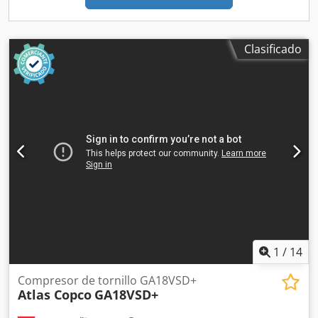
Clasificado
1
/
14
Compresor de tornillo GA18VSD+
Atlas Copco
GA18VSD+