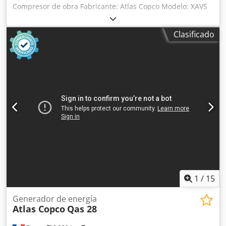
Compresor de obra Fabricante: Atlas Copco Modelo: XAVS
186 Año de fabricación: 2016 Horas de funcionamiento:
aprox. 657 h - Presión máxima: 14 bar Crsdpswubzrsfx
Clasificado
Andef - Caudal: máx. 11,4 m³/h - Potencia: 104 kW - Motor:
John Deere 4045HAC05 - Aftercooler - Separador de agua -
Peso: aprox. 2,45 t
1
/
15
Generador de energía
Atlas Copco
Qas 28