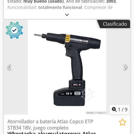
Estado:
muy bueno (usado)
, Año de fabricación:
2003
,
Funcionalidad:
totalmente funcional
, Compresor de
tornillo ATLAS COPCO GA18VSDFF, máquina con variador
de frecuencia y secador de aire, revisado. Datos técnicos:
Clasificado
Cedpfezmt Nvox Andsrf caudal: 3,24 m³/min; motor de 18,5
kW; presión máxima: 12,75 bar; año: 2003; horas de
funcionamiento: 11137 h!!! 16200 € (neto) 19926 € (bruto)
Compresor en perfecto estado de funcionamiento, listo
para usar, con garantía. Ofrecemos servicio técnico. A
continuación, el enlace al vídeo.
1
/
9
Atornillador a batería Atlas Copco ETP
STB34 18V, juego completo
Wkrętarka akumulatorowa Atlas