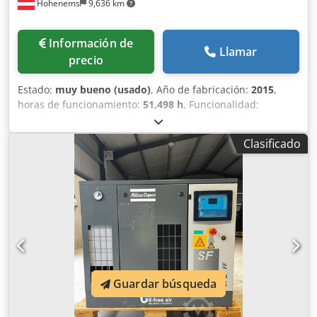
Hohenems
9,636 km
Información de
Llamar
precio
Estado:
muy bueno (usado)
, Año de fabricación:
2015
,
horas de funcionamiento:
51,498 h
, Funcionalidad:
totalmente funcional
, Compresor de tornillo Atlas Copco
GA18VSD+ con inversor integrado, 18.5 kW, 13 bar, 3,57
Clasificado
m3/min. Codpfxoyk Rxks Andjrf
Guardar búsqueda