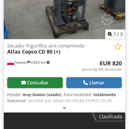
1
/
3
Secador frigorífico aire comprimido
Atlas Copco
CD 80 (+)
EUR 820
Stawiec
9,823 km
precio fijo IVA no incluído
Consultar
Llamar
Estado:
muy bueno (usado)
, Funcionalidad:
totalmente
funcional
, Secador por adsorción ATLAS COPCO CD 80
Datos técnicos: caudal: 4800 l/min; secador en perfecto
estado de funcionamiento; precio neto: 3500 PLN
Clasificado
Crsdpfxozm Ip Rj Andof precio bruto: 4305 PLN