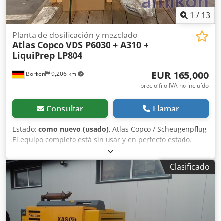
1
/
13
Planta de dosificación y mezclado
Atlas Copco
VDS P6030 + A310 +
LiquiPrep LP804
EUR 165,000
Borken
9,206 km
precio fijo IVA no incluído
Consultar
Llamar
Estado:
como nuevo (usado)
, Atlas Copco / Scheugenpflug
El equipo completo está sin usar y en perfecto estado.
Tipo: VDS P6030 Procesamiento automático de un proceso
completo, desde la carga hasta la descarga. Mezcla de dos
Clasificado
componentes (por ejemplo, resina y endurecedor)
directamente en el proceso. Aplicación precisa del
material en posiciones definidas sobre la pieza de trabajo.
Movimiento de las piezas mediante un sistema de 3 ejes
(X, Y, Z). Funcionamiento en modo automático,