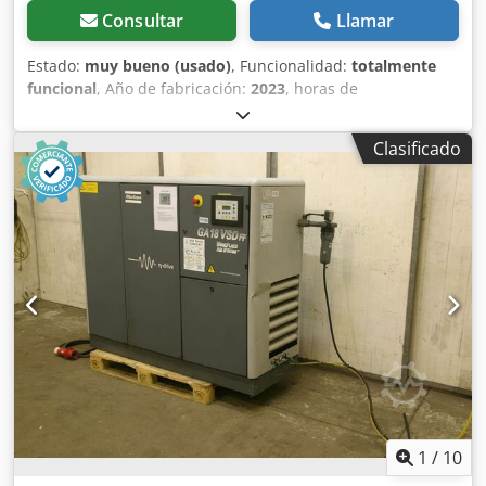
componente y 2 componentes (de baja a media viscosidad,
Consultar
Llamar
incluso abrasivos). Los depósitos tienen 50 y 20 litros.
Tensión de control: 24 V CC Conexión a la red: según el
Estado:
muy bueno (usado)
, Funcionalidad:
totalmente
esquema eléctrico Corriente nominal: según el esquema
funcional
, Año de fabricación:
2023
, horas de
eléctrico Consumo de energía: según el esquema eléctrico
funcionamiento:
292 h
, Nivel de emisiones 5, presión de
Fusible: según el esquema eléctrico Presión de
funcionamiento de 7,0 bares, caudal de 7,0 m³/min;
funcionamiento: 6 bar Monitorización de la presión: 4 bar
Clasificado
presión de funcionamiento de 8,6 bares, caudal de 6,0
Temperatura de funcionamiento: +10 °C a +40 °C
m³/min; presión de funcionamiento de 10,3 bares, caudal
Temperatura de almacenamiento: -20 °C a +60 °C
de 5,0 m³/min. Cedpfeznww Hsx Andjrf
Humedad: 10 % a 85 % (no condensante) Grado de
protección del armario de control: IP54 Grado de
protección del equipo completo: IP20 Superficie de
instalación: máx. 0,5 % de inclinación. Espacio libre
alrededor del equipo: 0,8 m Espacio libre delante del
armario de
1
/
10