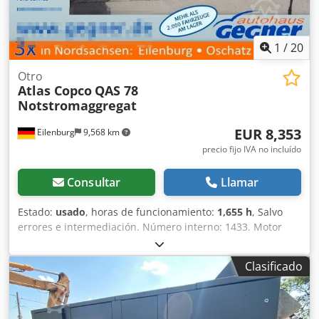
1
/
20
Otro
Atlas Copco
QAS 78
Notstromaggregat
EUR 8,353
Eilenburg
9,568 km
precio fijo IVA no incluído
Consultar
Llamar
Estado:
usado
, horas de funcionamiento:
1,655 h
, Salvo
errores e intermediación. Número interno: 1433. Motor
PERKINS. Cedpfezp Avkex Andsrf El vehículo no ha sido
reacondicionado. Posibilidad de entrega en todo el país
Clasificado
con un coste adicional. Salvo errores e intermediación. Con
gusto aceptaremos su vehículo como parte del pago.
Posibilidad de financiación/leasing, incluso sin entrada.
¿Tiene alguna pregunta? ¡Estaremos encantados de