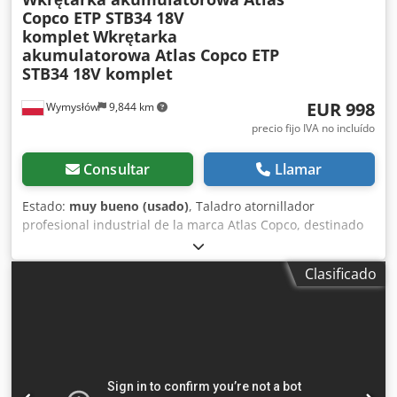
Copco ETP STB34 18V
komplet
Wkrętarka
akumulatorowa Atlas Copco ETP
STB34 18V komplet
EUR 998
Wymysłów
9,844 km
precio fijo IVA no incluído
Consultar
Llamar
Estado:
muy bueno (usado)
, Taladro atornillador
profesional industrial de la marca Atlas Copco, destinado
para uso continuo en líneas de montaje y aplicaciones de
producción. Equipo de categoría industrial; no es un
Clasificado
producto de consumo masivo. Datos e información: •
Modelo: ETP STB34-06-106 • Alimentación: 18V CC • País de
fabricación: Suecia • Año de fabricación: 2021 • Diseño
ergonómico y bien equilibrado • Adaptado para montaje
de precisión y trabajos en serie El conjunto incluye: •
Atornillador a batería Atlas Copco • 2x batería de 18V Atlas
Copco • Cargador Atlas Copco • Todo tal como se muestra