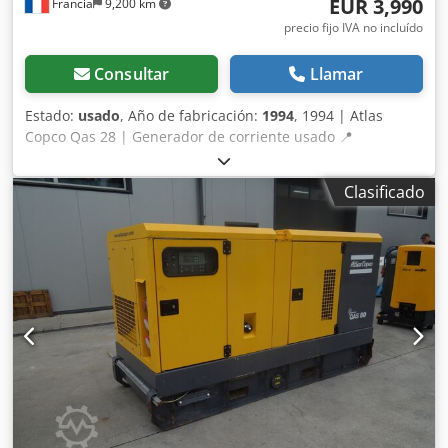
EUR 3,990
Francia
9,200 km
precio fijo IVA no incluído
Consultar
Llamar
Estado:
usado
, Año de fabricación:
1994
, 1994 | Atlas
Copco Qas 28 | Generador de corriente usado 📍
Ubicación: Francia 🚛 Entrega disponible en su destino –
¡Utilice nuestra calculadora de envíos para estimar los
Clasificado
costes de transporte! 💰 Cómprelo ahora por 4.000 EUR o
haga una oferta. Pago a la entrega disponible por una
tarifa asequible (sujeto a aprobación)* 👷‍♂️ Inspeccionado
por un experto independiente 23 puntos de inspección, 18
aprobados ✅ 2 imperfectos ℹ️ 0 problemas ⚠️ 📌 Comentario
del inspector: Generador de 30 kVA, 77A/44A 230V/400V.
Fusibles de 40A y 16A. Se ha añadido improvisadamente
una toma adicional de 32A. Número de horas de
funcionamiento desconocido. Funciona correctamente.
Año de fabricación: 1994. 📄 ¿Desea ver la inspección
completa, fotos adicionales o un vídeo? Consejo: la
referencia “39926 Equippo” se utiliza habitualmente para