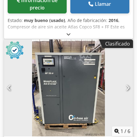
Información de
Llamar
precio
Estado:
muy bueno (usado)
, Año de fabricación:
2016
,
Compresor de aire sin aceite Atlas Copco SF8 + FF Este es
un compresor de aire de tipo scroll sin aceite Atlas Copco
SF8+FF usado fabricado en 2016. Las unidades multiscroll
Clasificado
SF+ 8 ofrecen los beneficios y la flexibilidad de un sistema
modular que utiliza de dos a cuatro módulos de
compresor integrados en una carrocería. El Elektronikon®
monitorea continuamente el estado de cada elemento y
pone en marcha y detiene los elementos de compresión,
asegurando así que la salida de aire comprimido coincida
con la demanda de aire. Además, la calidad perfecta del
aire y la facilidad de uso de estas unidades garantizan un
proceso de producción superior. Fabricante: Atlas Copco
Modelo: SF8 + FF HC Año: 2016 Capacidad: 0,68m3/h
Potencia instalada: 7,4 kW Nivel de ruido: 63 dB Presión
máxima de trabajo: 9,75 bar Dimensiones de la máquina
LxAnxAl: 1.700x760x1.850 mm Csdpfx Aev D Haysndjrf Peso
de la máquina: 457 kg.
1
/
6