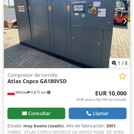
asesorarle!
1
/
8
Compresor de tornillo
Atlas Copco
GA180VSD
EUR 10,000
Wilków
9,875 km
EXW precio fijo IVA no incluído
Consultar
Llamar
Estado:
muy bueno (usado)
, Año de fabricación:
2001
,
FABRIC. ATLAS COPCO MODELO GA180VSD NÚM. DE SERIE