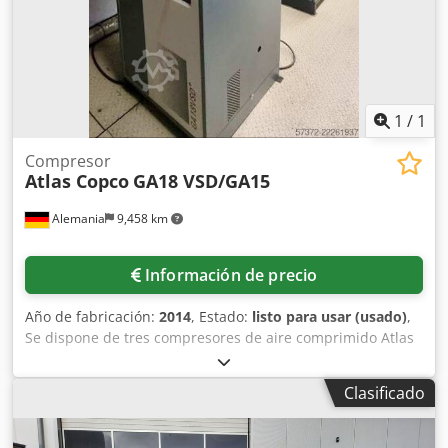
comprimido Controlador Elektronikon Válvula de entrada
Módulo VSD Fabricante Código: 8153336470 Si no está
seguro de si el dispositivo es adecuado para usted o no ha
encontrado el compresor ideal, ¡LLAME! Le asesoraremos
para elegir el dispositivo adecuado. Le invitamos a conocer
nuestra oferta completa.
1
/
1
Compresor
Atlas Copco
GA18 VSD/GA15
Alemania
9,458 km
Información de precio
Año de fabricación:
2014
, Estado:
listo para usar (usado)
,
Se dispone de tres compresores de aire comprimido Atlas
Copco. 1) Compresor de tornillo lubricado con aceite Atlas
Copco GA18 VSD, año de fabricación: 2014, presión de
Clasificado
funcionamiento máxima: 13 bar, potencia: 18 kW, caudal
de aire máximo: 216 m³/h, dimensiones de la máquina
X/Y/Z: aproximadamente 1300 mm/900 mm/1500 mm,