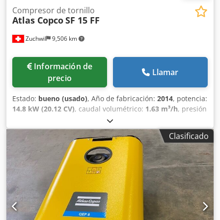
Compresor de tornillo
Atlas Copco
SF 15 FF
Zuchwil
9,506 km
Información de
Llamar
precio
Estado:
bueno (usado)
, Año de fabricación:
2014
, potencia:
14.8 kW (20.12 CV)
, caudal volumétrico:
1.63 m³/h
, presión
(máx.):
7.75 bar
, Compresor de aire Atlas Copco SF 15 FF
Fabricante: Atlas Copco Modelo: SF 15 FF Crjdoxk U Dcjpfx
Clasificado
Andjf Año de fabricación: 2014 Presión máxima: 7,75 bar
Caudal: 4,95 m³/min Caudal volumétrico: 27,1 l/s, 1,63
m³/min Potencia del motor: 14,8 kW = 20 CV Velocidad del
motor: 2.885 rpm Peso: 595 kg Alimentación eléctrica: 400
V, 50 Hz, 3 fases Construcción: Sin aceite Clase ISO: 8573-1
Clase 0 Equipamiento: Sistema Workplace Air integrado™,
equipado con SMARTLINK Control: Elektronikon
Procedencia: Fabricado en Bélgica No se garantiza la