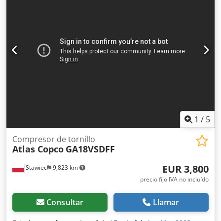
1
/
5
Compresor de tornillo
Atlas Copco
GA18VSDFF
EUR 3,800
Stawiec
9,823 km
precio fijo IVA no incluído
Consultar
Llamar