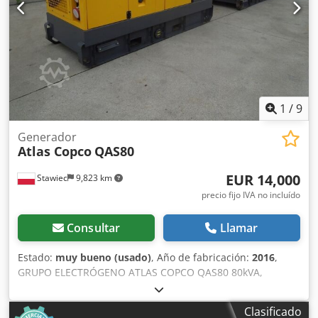
1
/
9
Generador
Atlas Copco
QAS80
EUR 14,000
Stawiec
9,823 km
precio fijo IVA no incluído
Consultar
Llamar
Estado:
muy bueno (usado)
, Año de fabricación:
2016
,
GRUPO ELECTRÓGENO ATLAS COPCO QAS80 80kVA,
fabricación 2016 Especificaciones técnicas: Potencia: 80
kVA (64 kW); Cjdpjzcn Dzefx Andjrf año de fabricación:
Clasificado
2016; motor: PERKINS horas de funcionamiento: 2950