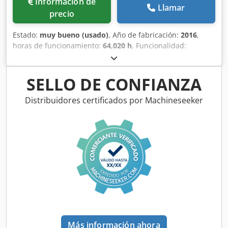
Información de
Llamar
precio
Estado:
muy bueno (usado)
, Año de fabricación:
2016
,
horas de funcionamiento:
64,020 h
, Funcionalidad:
totalmente funcional
, Secador frigorífico Atlas Copco
FD285 de segunda mano 17,10 m³/min 14 bar Csdpfjy Iwc
Eex Andorf Año de fabricación: 2016
SELLO DE CONFIANZA
Distribuidores certificados por Machineseeker
Más información ahora