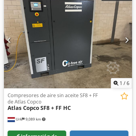
1
/
6
Compresores de aire sin aceite SF8 + FF
de Atlas Copco
Atlas Copco
SF8 + FF HC
Urk
9,089 km