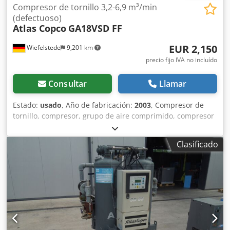
Compresor de tornillo 3,2-6,9 m³/min
(defectuoso)
Atlas Copco
GA18VSD FF
EUR 2,150
Wiefelstede
9,201 km
precio fijo IVA no incluído
Consultar
Llamar
Estado:
usado
, Año de fabricación:
2003
, Compresor de
tornillo, compresor, grupo de aire comprimido, compresor
de aire comprimido estacionario Crodpfx Anjhabk Dedof -
Entrega en el estado actual, tal como se ha inspeccionado -
Clasificado
Defectuoso, no funciona, problema: el variador de
frecuencia no se comunica con el software -Caudal: 3,2-6,9
m³/min -Potencia del motor: 18-24 kW -Construcción:
encapsulado -Presión máxima: 12,75 bares -Horas de
funcionamiento: 108252 h -Horas de carga: 30754 h -Año
de fabricación: 2003 -Dimensiones: 1850/850/H1900 mm -
Peso: 592 kg