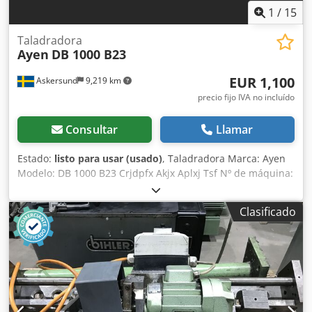
1
/
15
Taladradora
Ayen
DB 1000 B23
EUR 1,100
Askersund
9,219 km
precio fijo IVA no incluído
Consultar
Llamar
Estado:
listo para usar (usado)
, Taladradora Marca: Ayen
Modelo: DB 1000 B23 Crjdpfx Akjx Aplxj Tsf Nº de máquina:
681642 Taladradora controlada neumáticamente. El
cabezal de taladro se puede intercambiar por otros
Clasificado
cabezales. Dimensiones de la máquina: 120x80x205 cm
(LxAxA) Peso: 275 kg Nº de stock: 2001012 Datos técnicos 23
husillos eje-eje 32 mm Apertura máxima: 820 mm Ancho
de trabajo: 720 mm Profundidad de taladro: horizontal 120
mm, vertical 80 mm Inglete: 90º-45º Motor: 2,2 kW, 50 Hz,
380 V, 2800 rpm, 3 fases