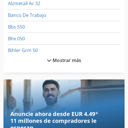
Alzmetall Ac 32
Banco De Trabajo
Bbs 550
Bhx 050
Bihler Grm 50
Mostrar más
Bolsa De Papel Máquina
Elu Mhb 50
Elumatec Aks 134
Elumatec As 70
Engranaje De Máquinas
Anuncie ahora desde EUR 4.49
*
11 millones de compradores
le
Flott Sb 23 L
esperan