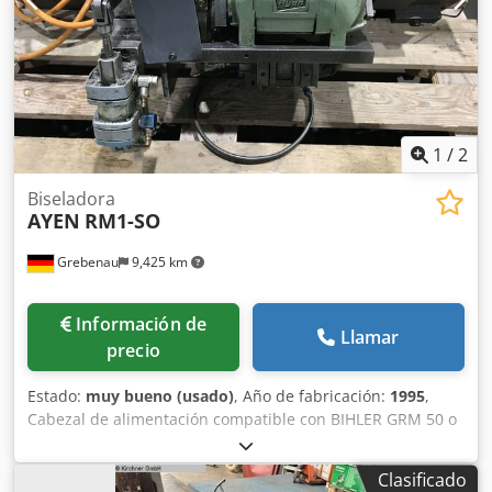
1
/
2
Biseladora
AYEN
RM1-SO
Grebenau
9,425 km
Información de
Llamar
precio
Estado:
muy bueno (usado)
, Año de fabricación:
1995
,
Cabezal de alimentación compatible con BIHLER GRM 50 o
GRM 80. Rango de diámetro del alambre: 2,5 - 5,5 mm.
Cedoi Tza Uopfx Ak Tsrf
Clasificado