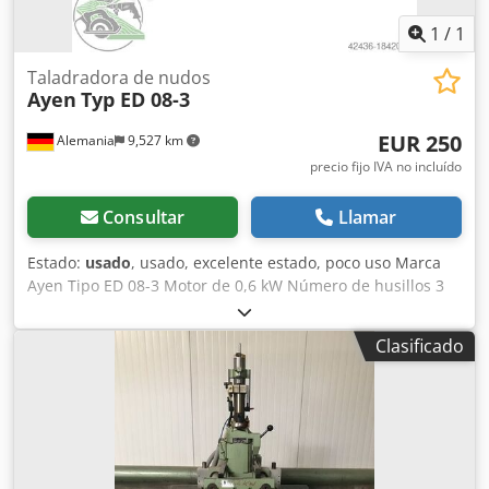
1
/
1
Taladradora de nudos
Ayen
Typ ED 08-3
EUR 250
Alemania
9,527 km
precio fijo IVA no incluído
Consultar
Llamar
Estado:
usado
, usado, excelente estado, poco uso Marca
Ayen Tipo ED 08-3 Motor de 0,6 kW Número de husillos 3
piezas máquina de pared plegable Cedpfx Aksvwgd Se Tjrf
Operación manual Proyección del soporte aprox. 500 mm
Clasificado
Portabrocas cónico MK 1 Requerimiento de espacio aprox.
LxAnxAl mm 1100 x 300 x 1000 Ubicación del almacén
97447 Gerolzhofen Entrega en el estado actual - carga
gratuita -