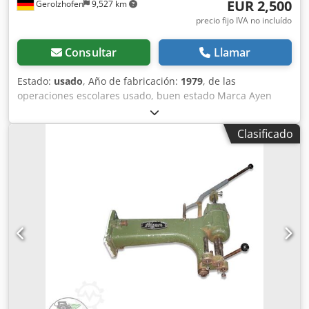
EUR 2,500
Gerolzhofen
9,527 km
precio fijo IVA no incluído
Consultar
Llamar
Estado:
usado
, Año de fabricación:
1979
, de las
operaciones escolares usado, buen estado Marca Ayen
tipo DB 1000 K 23 Construido en 1979 número de máquina
7SA740 Probado por GS Número de husillos 23 piezas
Clasificado
Número de vigas de perforación 1 Distancia entre ejes /
rejilla 32 mm Perforación desde arriba Crjdpfevxr Raox Ak
Tof neumático giratorio Dispositivo de perforación de
hileras de agujeros Ubicación de almacenamiento 97447
Gerolzhofen, carga libre, sin embalaje Entrega en el estado
actual según inspección. Sin garantía ni garantía