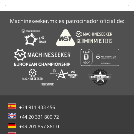
Para Trabajar La Madera
Tablón De
Machineseeker.mx es patrocinador oficial de:
Wmw Bs 25
+34 911 433 456
+44 20 331 800 72
+49 201 857 861 0