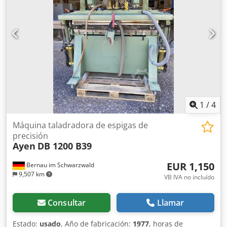
1
/
4
Máquina taladradora de espigas de
precisión
Ayen
DB 1200 B39
EUR 1,150
Bernau im Schwarzwald
9,507 km
VB IVA no incluído
Consultar
Llamar
Estado:
usado
, Año de fabricación:
1977
, horas de