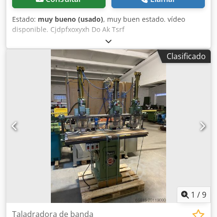
Estado:
muy bueno (usado)
, muy buen estado. vídeo
disponible. Cjdpfxoxyxh Do Ak Tsrf
Clasificado
1
/
9
Taladradora de banda