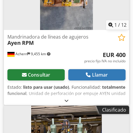
1
/
12
Mandrinadora de líneas de agujeros
Ayen
RPM
EUR 400
Achern
9,455 km
precio fijo IVA no incluído
Consultar
Llamar
Estado:
listo para usar (usado)
, Funcionalidad:
totalmente
funcional
, Unidad de perforación por empuje AYEN unidad
de perforación electro-neumática por empuje varios
modelos Crodsqv Ey Uopfx Ak Tsf 2 unidades RPM 1C, 0,73
Clasificado
kW – 450 € cada una 1 unidad RPM 0,5C, 0,37 kW – 400 €