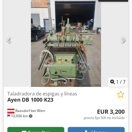
limpiado; Láser de posicionamiento; Podemos enviarle un
vídeo del funcionamiento de la máquina. Tiempo de ciclo
solo aprox. 3 seg/ciclo Puede llamarnos o escribirnos.
Hablamos y escribimos en alemán y ruso. También puede
enviar mensajes en inglés. 5.3.4
1
/
7
Taladradora de espigas y líneas
Ayen
DB 1000 K23
EUR 3,200
Raasdorf bei Wien
10,006 km
precio fijo IVA no incluído