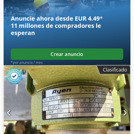
mediante pedal - 2 reglas tope de 1000 mm - con chasis
Disponibilidad: a corto plazo Crodpfx Ajzk N Atok Tsf
Ubicación en almacén: 63934 Röllbach
Anuncie ahora desde EUR 4.49
*
11 millones de compradores
le
esperan
Crear anuncio
*por anuncio / mes
Clasificado