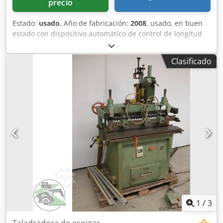
precio
Estado:
usado
, Año de fabricación:
2008
, usado, en buen
estado con dispositivo automático de control de longitud
Marca: Ayen Modelo: Magnum 8/10 V Año de fabricación:
2008 Nº de máquina: 0826788 Depósito de pegamento: 1,4
Clasificado
ltr. Diámetro de espiga: 8 x 10 mm Longitud de espiga: 30-
45 mm con indicador de pegamento Aprobación CE de tipo
Crodpfx Aey A Tbgjk Tjf Pistola de pegamento móvil
Espacio necesario aprox. 480 x 480 x 900 mm Peso aprox.
71 kg Ubicación en almacén: 97447 Gerolzhofen, cargado
libre, sin embalar Entrega en el estado actual según
inspección sin garantía ni responsabilidad
1
/
3