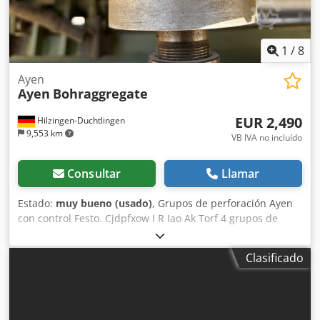
1
/
8
Ayen
Ayen
Bohraggregate
EUR 2,490
Hilzingen-Duchtlingen
9,553 km
VB IVA no incluído
Consultar
Llamar
Estado:
muy bueno (usado)
, Grupos de perforación Ayen
con control Festo. Cjdpfxow I R Iao Ak Torf 4 grupos de
perforación de 1,5 kW, recorrido de 240 mm. 2 grupos con
caja de engranajes angular, utilizables como grupos de
Clasificado
corte. Posibilidad de venta individual.