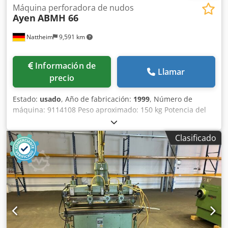
Máquina perforadora de nudos
Ayen
ABMH 66
Nattheim
9,591 km
Información de
Llamar
precio
Estado:
usado
, Año de fabricación:
1999
, Número de
máquina: 9114108 Peso aproximado: 150 kg Potencia del
motor: 0,71 / 1,26 kW Crodpfx Aozd Hntek Tef Voladizo:
desde el soporte hasta el centro de perforación: 600 mm
Clasificado
Altura máxima del material: 200 mm Ancho de la mesa:
1000 mm Número de husillos de perforación: 4 unidades
Portaherramientas: rosca para insertar Limitación de la
profundidad de perforación: sí Carrera de perforación: 70
mm Velocidades de giro: 1400 / 2800 rpm Sujeción de la
pieza de trabajo: sí Avance de perforación: palanca
manual Altura de trabajo o altura de la mesa de apoyo:
890 mm, con iluminación Ubicación: Nattheim