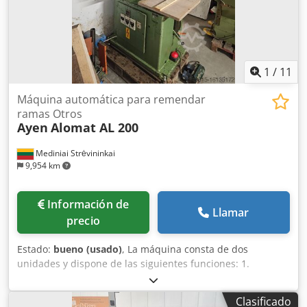
1
/
11
Máquina automática para remendar
ramas Otros
Ayen
Alomat AL 200
Mediniai Strėvininkai
9,954 km
Información de
Llamar
precio
Estado:
bueno (usado)
, La máquina consta de dos
unidades y dispone de las siguientes funciones: 1.
Taladrado de agujeros para espigas 2. Fresado de espigas
3. Inyección de cola 4. Introducción de las espigas Codpfx
Clasificado
Akjtpqafs Tsrf Sistema de encolado completamente