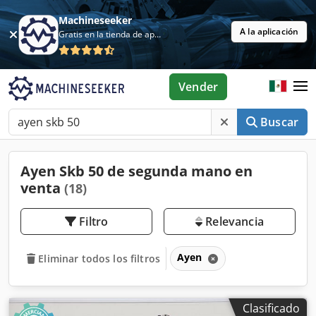
Machineseeker
A la aplicación
Gratis en la tienda de aplicaciones
Vender
Buscar
Ayen Skb 50 de segunda mano en
venta
(18)
Filtro
Relevancia
Ayen
Eliminar todos los filtros
Clasificado