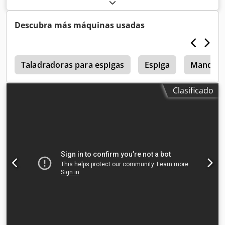
profundidad de perforación vertical: 45 mm profundidad
de perforación horizontal: 120 mm
Descubra más máquinas usadas
a
Taladradoras para espigas
Espiga
Mandrin
Clasificado