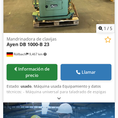
1
/
5
Mandrinadora de clavijas
Ayen
DB 1000-B 23
Röllbach
9,467 km
Información de
Llamar
precio
Estado:
usado
, Máquina usada Equipamiento y datos
técnicos: - Máquina universal para taladrado de espigas
para taladros horizontales y verticales - Ancho de trabajo
720 mm - Con viga de taladrado, motor de accionamiento
de 3 CV, 2800 rpm - 23 husillos de taladrado, distancia
entre taladros 32 mm - Sujeción neumática de la pieza