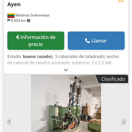
Ayen
Mediniai Strėvininkai
9,954 km
Información de
Llamar
precio
Estado:
bueno (usado)
, 3 cabezales de taladrado; ancho
de cabezal de taladro ajustable; potencia: 3 x 2,2 kW;
Cedpfjxg Ur Eex Ak Torf
Clasificado