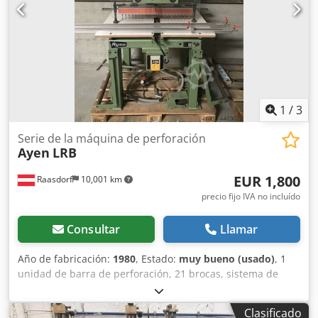
1
/
3
Serie de la máquina de perforación
Ayen
LRB
EUR 1,800
Raasdorf
10,001 km
precio fijo IVA no incluído
Consultar
Llamar
Año de fabricación:
1980
, Estado:
muy bueno (usado)
, 1
unidad de barra de perforación, 21 brocas, sistema de
rejilla de 32 mm Recorrido máximo de la barra de
perforación: mínimo 22 mm hasta un máximo de 624 mm
Clasificado