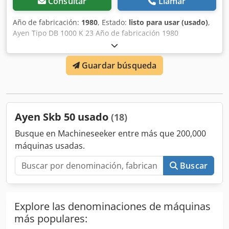
Consultar
Llamar
Año de fabricación:
1980
, Estado:
listo para usar (usado)
,
Ayen Tipo DB 1000 K 23 Año de fabricación 1980
Homologación GS Número de husillos 23 piezas Número
de barras de perforación 1 Codspgkqpepfx Ak Torf
Guardar búsqueda
Distancia husillo / rejilla 32 mm Taladrado desde arriba
neumático giratorio Taladro en línea
Ayen Skb 50 usado
(18)
Busque en Machineseeker entre más que 200,000
máquinas usadas.
Buscar
Explore las denominaciones de máquinas
más populares: