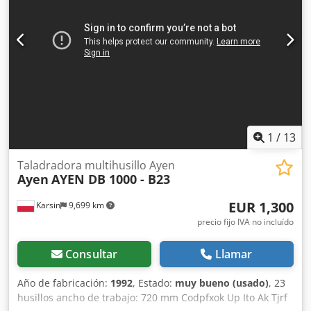
1
/
13
Taladradora multihusillo Ayen
Ayen
AYEN DB 1000 - B23
EUR 1,300
Karsin
9,699 km
precio fijo IVA no incluído
Consultar
Llamar
Año de fabricación:
1992
, Estado:
muy bueno (usado)
, 23
husillos ancho de trabajo: 720 mm Codpfxok Up Ito Ak Tjrf