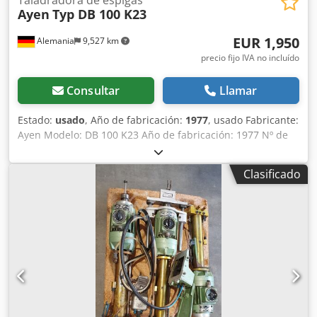
Taladradora de espigas
Ayen
Typ DB 100 K23
EUR 1,950
Alemania
9,527 km
precio fijo IVA no incluído
Consultar
Llamar
Estado:
usado
, Año de fabricación:
1977
, usado Fabricante:
Ayen Modelo: DB 100 K23 Año de fabricación: 1977 Nº de
máquina: 751212 Nº de husillos: 23 uds. Nº de barras
taladradoras: 1 Taladrado desde arriba Giratorio
Clasificado
neumático Freno de avance hidráulico Cedpfevwgagjx Ak
Terf Portabrocas D 10 mm Sujetadores: 3 uds. Paso: 32 mm
Dimensiones aproximadas LxAxA mm: 1200 x 800 x 1600
Peso aprox.: 370 kg Potencia total instalada: 2,2 kW
Ubicación en almacén: 97447 Gerolzhofen Entrega en el
estado actual, tal como se inspeccionó - libre cargado -