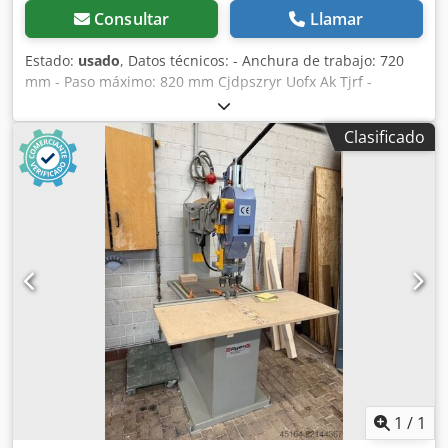
Consultar
Llamar
Estado:
usado
, Datos técnicos: - Anchura de trabajo: 720
mm - Paso máximo: 820 mm Cjdpszryr Uofx Ak Tjrf -
Profundidad de perforación, vertical: 45 mm, horizontal:
120 mm
Clasificado
1
/
1