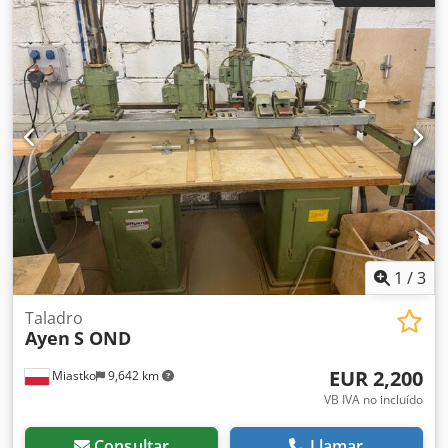
Credpfx Asfhn Irok Tef Distancia entre filas: mínimo 125
mm, máximo 603 mm (línea de perforación) Motor: 4,4 kW
Carrera de perforación: 98 mm Cilindro de freno hidráulico
con carrera de 70 mm Presión de funcionamiento:
aproximadamente 6,0 bares Consumo de aire:
aproximadamente 3 l/ciclo Recorrido desde un mínimo de
20 mm hasta un máximo de 650 mm Peso:
aproximadamente 540 kg Dimensiones: 2500 x 1100 x 1700
mm La máquina se está reacondicionando y se
comprobará su funcionamiento. Estado: muy bueno.
1
/
3
Taladro
Ayen
S OND
EUR 2,200
Miastko
9,642 km
VB IVA no incluído
Consultar
Llamar