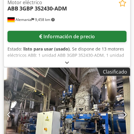
Motor eléctrico
ABB
3GBP 352430-ADM
Alemania
9,458 km
Información de precio
Estado:
listo para usar (usado)
, Se dispone de 13 motores
eléctricos ABB: 1 unidad ABB 3GBP 352430-ADM, 1 unidad
ABB 3GBA 252210-ADN, 1 unidad ABB 3GBA 281270-ADF,
potencia nominal: 90 kW, 1 unidad ABB 3GBP 312240-ADK,
Clasificado
potencia nominal: 141 kW, 1 unidad ABB 3GBA 282260-
ADF, potencia nominal: 36 kW, 1 unidad ABB 3GBP 312810-
ADL, potencia nominal: 253 kW, 1 unidad ABB 3GBA
282260-ADF, potencia nominal: 200 kW, 1 unidad ABB
3GBA 282260-ADF, 1 unidad ABB 3GBA 312240-ADM 701,
potencia nominal: 172 kW, 1 unidad ABB 3GBP 282410-
ADM, 3 unidades ABB 3GBP 312810-ADL. Es posible
realizar una inspección en las instalaciones. Djdpfjzpyxvox
Ah Reck