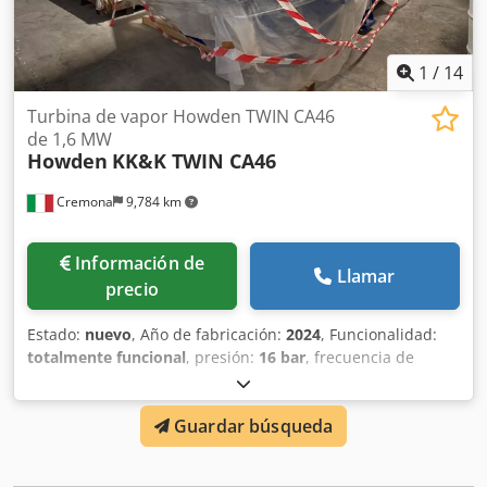
1
/
14
Turbina de vapor Howden TWIN CA46
de 1,6 MW
Howden
KK&K TWIN CA46
Cremona
9,784 km
Información de
Llamar
precio
Estado:
nuevo
, Año de fabricación:
2024
, Funcionalidad:
totalmente funcional
, presión:
16 bar
, frecuencia de
entrada:
50 Hz
, tipo de corriente de entrada:
trifásico
,
temperatura:
400 °C
, tensión de entrada:
6,000 V
,
Guardar búsqueda
velocidad de rotación (mín.):
1,500 rpm
, velocidad de giro
(máx.):
1,500 rpm
, tipo de refrigeración:
aire
,
Turbogenerador de vapor industrial Howden – modelo