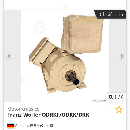
funcional
, número de máquina/vehículo:
516950
, Datos
básicos: • Fabricante: BHS Cincinatti • Modelo: AD 63T •
Clasificado
Número de serie: 516950 Dcsdoy Drd Ajpfx Ah Rok • Año de
fabricación: 1999 • Potencia nominal: 11.700 kW • Relación
de transmisión: 1500/7555 • Horas de funcionamiento:
76.000 horas La última inspección de la caja de cambios se
realizó en 2007, se recomienda la revisión de rodamientos
y engranajes.
1
/
6
Motor trifásico
Franz Wölfer
ODRKF/ODRK/DRK
Alemania
9,458 km