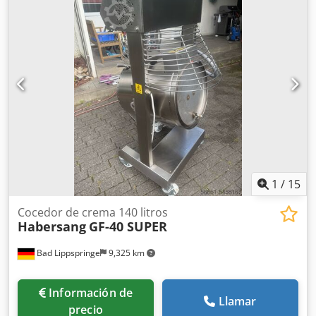
A, Tensión de excitación (Exc.): 340 V, Corriente de
técnicos, una visita o una oferta a medida.
excitación (Exc.): 5,43 A, Grado de protección: IP23S
(protegido contra salpicaduras de agua, refrigeración
abierta), Refrigeración: IC06 (ventilación forzada mediante
ventilador integrado), Forma constructiva: IM1001 (B3, con
pies de apoyo), Peso: 455 kg, dimensiones estandarizadas
(tamaño IEC 180); altura del eje (H): 180 mm, distancia
entre orificios de fijación lateral (A): 279 mm, distancia
entre orificios de fijación longitudinal (B): 279 mm (versión
L), diámetro del eje (D): 48 mm (opcionalmente 55 mm con
refuerzo), longitud del eje (E): 110 mm, diámetro de los
orificios de fijación (K): 15 mm, marcado CE disponible. Es
posible una inspección in situ. Dodpfjzavylox Ah Reck
1
/
15
Cocedor de crema 140 litros
Habersang
GF-40 SUPER
Bad Lippspringe
9,325 km
Información de
Llamar
precio