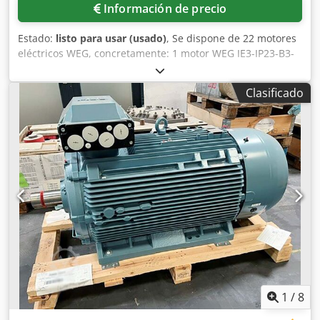
Información de precio
Estado:
listo para usar (usado)
, Se dispone de 22 motores
eléctricos WEG, concretamente: 1 motor WEG IE3-IP23-B3-
V, 1 motor WEG IE3-IP55-B35-FF500-V, 2 motores WEG IE3-
IP23-B35-FF600-F, 3 motores WEG IE3-IP23-B35-FF400-F, con
Clasificado
una potencia nominal de 37 kW; 1 motor WEG IE3-IP23-B3-
F, con una potencia nominal de 75 kW; 2 motores WEG IE3-
IP23-B35-FF600-F, 1 motor WEG IE3-IP23-B35-FF600-F, 1
motor WEG IE3-IP23-B35-FF500-V, con una potencia
nominal de 47 kW; 5 motores WEG IE3-IP23-B35-FF600-V,
con una potencia nominal de 113 kW; 1 motor WEG IE3-
IP23-B3-V, con una potencia nominal de 113 kW; 1 motor
WEG IE3-IP23-B3-V, con una potencia nominal de 91 kW; 1
motor WEG IE3-IP23-B3-V, con una potencia nominal de
136 kW; 1 motor WEG IE3-IP23-B3-V, con una potencia
nominal de 245 kW; y 1 motor WEG, con una potencia
nominal de 132 kW. Es posible realizar una inspección in
situ. Dcsdpfxozpyyao Ah Rsk
1
/
8