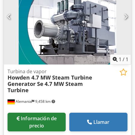
3600mm/2300mm/2320mm. La máquina está sin usar y
por tanto como nueva. Visita in situ posible previa cita.
Dedpfx Ahexxl Ihj Reck
1
/
1
Turbina de vapor
Howden 4.7 MW Steam Turbine
Generator Se
4.7 MW Steam
Turbine
Alemania
9,458 km
Información de
Llamar
precio