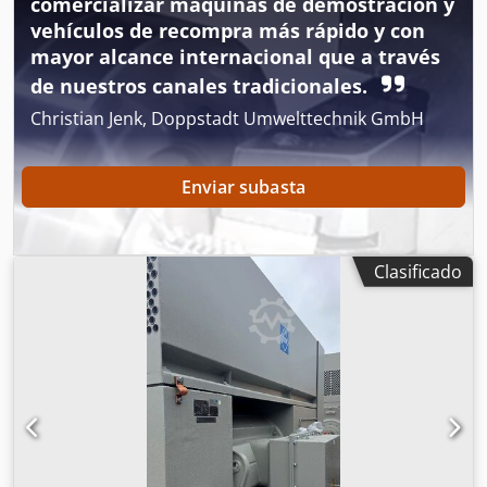
comercializar máquinas de demostración y
repuesto...). Un grupo GTA diseñado para vapor de
vehículos de recompra más rápido y con
aproximadamente 52 bares y 450 °C, y el otro para vapor
mayor alcance internacional que a través
de aproximadamente 62 bares y 480 °C. Dedpfezdqmyjx
de nuestros canales tradicionales.
Ah Reck Para obtener información adicional, póngase en
contacto por correo electrónico. Presente una oferta por
Christian Jenk, Doppstadt Umwelttechnik GmbH
cada grupo GTA.
Enviar subasta
Clasificado