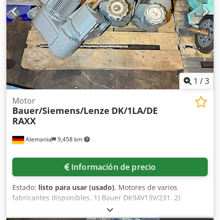
máquina es sin uso y por tanto, como nueva.
Documentación disponible. Es posible una inspección in
situ. Dodpfx Ahsxwywzj Rsck
1
/
3
Motor
Bauer/Siemens/Lenze
DK/1LA/DE
RAXX
Alemania
9,458 km
Información de precio
Estado:
listo para usar (usado)
, Motores de varios
fabricantes disponibles. 1) Bauer DK94V13V/231. 2)
Siemens 1LA2778-4AA21. 3) Magnetic VPD6010-002. 4) SEW
RF77/A. 5) GK 830-200LW. 6) Bauer DO740-200L. 7) RKF