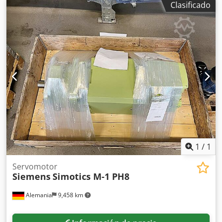
Clasificado
27/28/2057R. 8) Lenze DERAXX071-32. Inspección en el
lugar posible. Djdpfex Syvvsx Ah Rjck
1
/
1
Servomotor
Siemens
Simotics M-1 PH8
Alemania
9,458 km