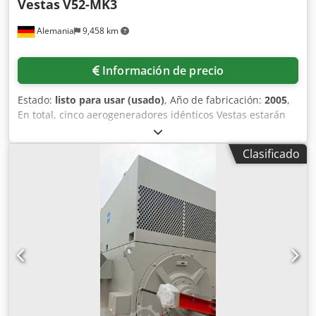
Vestas
V52-MK3
Alemania
9,458 km
Información de precio
Estado:
listo para usar (usado)
, Año de fabricación:
2005
,
En total, cinco aerogeneradores idénticos Vestas estarán
previsiblemente disponibles a partir de principios de 2027.
Potencia nominal: 850 kW, superficie del rotor: 2.124 m²,
Clasificado
número de palas: 3, velocidad nominal: 26 rpm, tensión
del generador: 690 V, número de etapas de la caja de
cambios: 3, velocidad de arranque: 4 m/s, velocidad
nominal del viento: 16 m/s, velocidad de parada: 25 m/s,
material de la torre: acero, altura del buje: 74 m, peso de
la góndola: 22 t, peso del rotor: 10 t. Documentación
disponible. Posibilidad de visita in situ. Venta individual
posible. Dsdpfx Aheywlpxe Rock