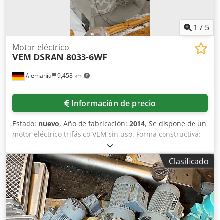
1
/
5
Motor eléctrico
VEM
DSRAN 8033-6WF
Alemania
9,458 km
Información de precio
Estado:
nuevo
, Año de fabricación:
2014
, Se dispone de un
motor eléctrico trifásico VEM sin uso. Forma constructiva:
IM1001, grado de protección: IP55, sentido de giro: CCW
(antihorario), clase de aislamiento: F, sistema de
Clasificado
lubricación: Shell Alvania RL3, potencia nominal: 4600kW
(4,6MW), tensión nominal: 6300V, corriente nominal: 460A,
factor de potencia: 0,88, tensión de rotor: 2000V, velocidad
nominal: 994rpm, momento de inercia: 690kgm/m².
Dimensiones de la máquina (L/A/H): aprox.
4150mm/2300mm/1900mm, peso: aprox. 20000kg. La