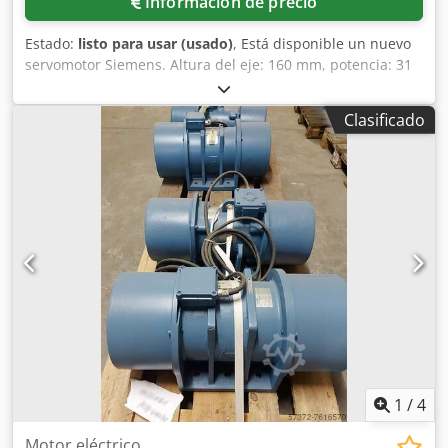
Información de precio
Estado:
listo para usar (usado)
, Está disponible un nuevo
servomotor Siemens. Altura del eje: 160 mm, potencia: 31
kW, par: 257 Nm, velocidad: 1150 rpm, momento de
inercia: 2586 kg/cm², peso: aprox. 300 kilos. Incluye freno
Clasificado
de retención integrado. Documentación disponible. Es
posible realizar una inspección in situ. Dcsdpfx Ajwf
Nxmjh Rek
1
/
4
Motor eléctrico