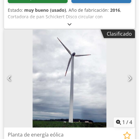
Estado:
muy bueno (usado)
, Año de fabricación:
2016
,
Cortadora de pan Schickert Disco circular con
recubrimiento de teflón Laterales extra largos para 2
panes o uno largo de 70 cm Fabricada en acero inoxidable
Clasificado
con ruedas Certificada según DGUV V3 Conexión de 400 V,
0,75 kW, enchufe CEE de 16 A Máquina usada, limpiada y
revisada Sin mesa de acero inoxidable, o con un precio
adicional, si se desea. Lista para usar inmediatamente
Dodpfx Aoghwi Dsh Rock Reacondicionada Conexión de 16
Ah
1
/
4
Planta de energía eólica