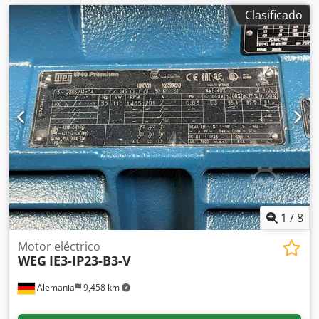
Clasificado
1
/
8
Motor eléctrico
WEG
IE3-IP23-B3-V
Alemania
9,458 km