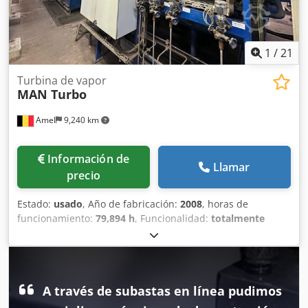
1
/
21
Turbina de vapor
MAN Turbo
Amel
9,240 km
Información de
Llamar
precio
Estado:
usado
, Año de fabricación:
2008
, horas de
funcionamiento:
79,894 h
, Funcionalidad:
totalmente
funcional
, presión:
62 bar
, potencia:
5,552 kW (7,548.61
CV)
, temperatura:
480 °C
, velocidad de rotación (mín.):
10,700 rpm
, velocidad de giro (máx.):
11,785 rpm
, tipo de
refrigeración:
agua
, Se venden dos grupos GTA completos
A través de subastas en línea pudimos
(turbina MAN con extracción de calor, reductor, generador,
grupos de lubricación, grupos de control, piezas de