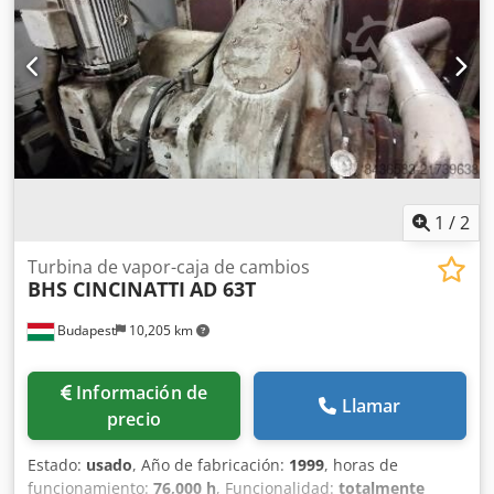
vapor de baja presión: bar/°C: 4,0 / 180 • Caudal de vapor
vivo: t/h: 40,8 • Caudal de vapor de presión intermedia: t/h:
15,5 • Presión en el condensador: bar: 0,14 • Horas de
funcionamiento: 76.000 horas Dcodpfx Ahsy Drbuo Rjk ¡Sin
sistema de control y protección!
1
/
2
Turbina de vapor-caja de cambios
BHS CINCINATTI
AD 63T
Budapest
10,205 km
Información de
Llamar
precio
Estado:
usado
, Año de fabricación:
1999
, horas de
funcionamiento:
76,000 h
, Funcionalidad:
totalmente