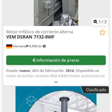
1
/
3
Motor trifásico de corriente alterna
VEM
DSRAN 7132-8WF
Alemania
9,458 km
Información de precio
Estado:
nuevo
, Año de fabricación:
2014
, Disponible un
motor de anillos rozantes VEM 6300V (motor asíncrono) sin
uso. Diseño: IM1001, grado de protección: IP55, clase de
aislamiento: F, potencia nominal: 2580kW (2,58MW),
Clasificado
tensión nominal: 6300V, corriente nominal: 276A, factor de
potencia: 0,89, tensión de rotor: 2370V, corriente de rotor:
680A, velocidad nominal: 993rpm, peso total: aprox.
14.300kg. Dimensiones de la máquina (L/A/H): aprox.