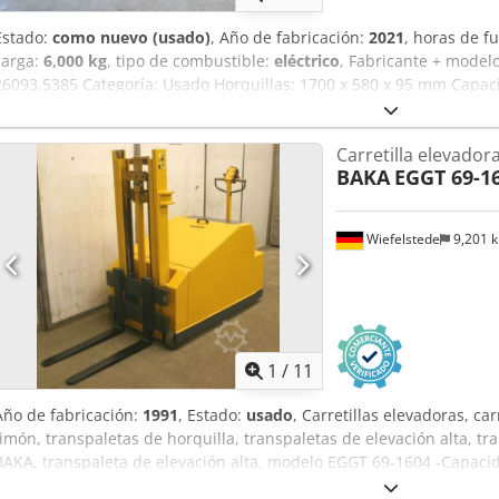
Estado:
como nuevo (usado)
, Año de fabricación:
2021
, horas de 
carga:
6,000 kg
, tipo de combustible:
eléctrico
, Fabricante + model
26093.5385 Categoría: Usado Horquillas: 1700 x 580 x 95 mm Capac
Año: 2021 Horas: 2444 horas Capacidad: 24 V / 460 Ah Opciones: B
dirección asistida.
Carretilla elevador
BAKA
EGGT 69-1
Wiefelstede
9,201 
1
/
11
Año de fabricación:
1991
, Estado:
usado
, Carretillas elevadoras, ca
timón, transpaletas de horquilla, transpaletas de elevación alta, tr
BAKA, transpaleta de elevación alta, modelo EGGT 69-1604 -Capacid
elevación: 2250 mm -Altura propia: 1670 mm -Ancho: 870 mm -Longi