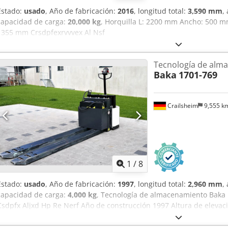
Estado:
usado
, Año de fabricación:
2016
, longitud total:
3,590 mm
,
capacidad de carga:
20,000 kg
, Horquilla L: 2200 mm Ancho: 500 m
1355 mm Crsdpfexrvvvex Al Nsf
Tecnología de alm
Baka
1701-769
Crailsheim
9,555 k
1
/
8
Estado:
usado
, Año de fabricación:
1997
, longitud total:
2,960 mm
,
capacidad de carga:
4,000 kg
, Tecnología de almacenamiento Baka 
Csdpfx Aljxd Hp Re Nerf Año de construcción 1997 Altura de elevac
4.000