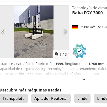
Tecnología de alm
Baka
FGY 3000
Crailsheim
9,555 k
1
/
9
Estado:
nuevo
, Año de fabricación:
1999
, longitud total:
1,760 mm
,
capacidad de carga:
3,000 kg
, Tecnología de almacenamiento Baka 
de construcción 1999 Crodpoxd Hv Refx Al Nof Altura de elevación 
3.000
Descubra más máquinas usadas
Transpaleta
Apilador Peatonal
Linde
Lind