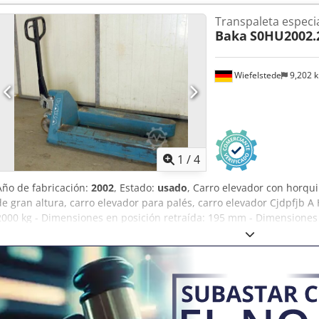
Horquillas: longitud 800 mm / 80 x 40 mm -Sin batería: la batería 
Transpaleta especia
con un costo adicional -Dimensiones: 2500/870/H1670 mm Crsdpfx 
Baka
S0HU2002.
Wiefelstede
9,202 
1
/
4
Año de fabricación:
2002
, Estado:
usado
, Carro elevador con horqui
de gran altura, carro elevador para palés, carro elevador Cjdpfjb A
2000 kg - Dimensiones en posición retraída: 195 mm - Dimensiones
Longitud de las horquillas: 1010 mm - Distancia entre horquillas (ex
horquillas (interior): 345 mm - Peso propio: 105 kg