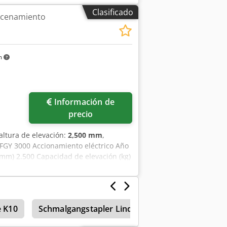
Clasificado
acenamiento
m
Información de
precio
 altura de elevación:
2,500 mm
,
FGY 3000 Accionamiento eléctrico Año
(mm) 2.500 Capacidad de elevación (kg)
e K10
Schmalgangstapler Linde
Apilador