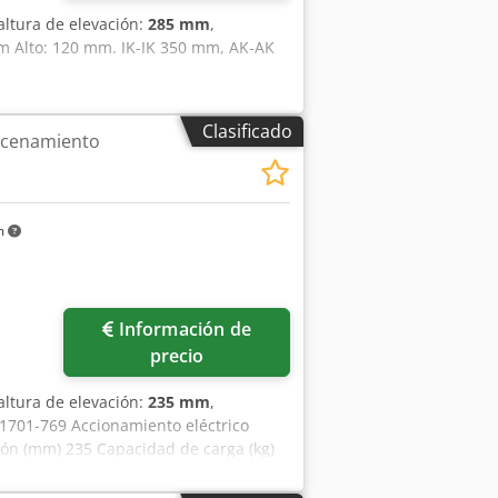
 altura de elevación:
285 mm
,
m Alto: 120 mm. IK-IK 350 mm, AK-AK
Clasificado
acenamiento
m
Información de
precio
 altura de elevación:
235 mm
,
1701-769 Accionamiento eléctrico
ión (mm) 235 Capacidad de carga (kg)