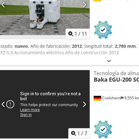
1
/
11
Estado:
nuevo
, Año de fabricación:
2012
, longitud total:
2,780 mm
,
EFZ-5.0 Accionamiento eléctrico Año de construcción 2012
Tecnología de alm
Baka
EGU-200 S
Crailsheim
9,555 k
1
/
7