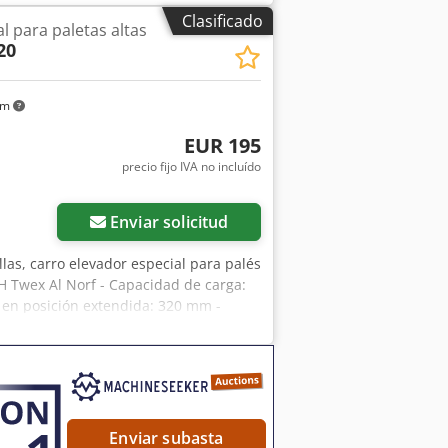
está defectuosa, se puede reemplazar
Clasificado
l para paletas altas
Aeg N Tuwol Nof -Peso propio: 2050 kg
20
km
EUR 195
precio fijo IVA no incluído
Enviar solicitud
llas, carro elevador especial para palés
 H Twex Al Norf - Capacidad de carga:
 en posición extendida: 320 mm -
terior): 665 mm - Distancia entre
Enviar subasta