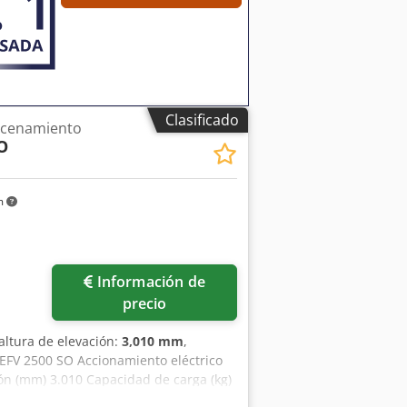
Clasificado
acenamiento
O
m
Información de
precio
 altura de elevación:
3,010 mm
,
EFV 2500 SO Accionamiento eléctrico
ón (mm) 3.010 Capacidad de carga (kg)