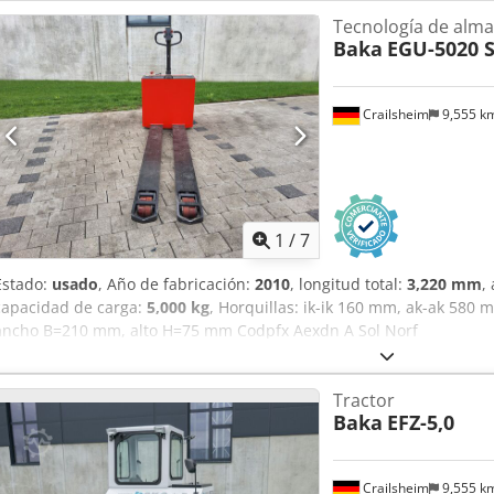
Tecnología de alm
Baka
EGU-5020 
Crailsheim
9,555 k
1
/
7
Estado:
usado
, Año de fabricación:
2010
, longitud total:
3,220 mm
,
capacidad de carga:
5,000 kg
, Horquillas: ik-ik 160 mm, ak-ak 580
ancho B=210 mm, alto H=75 mm Codpfx Aexdn A Sol Norf
Tractor
Baka
EFZ-5,0
Crailsheim
9,555 k