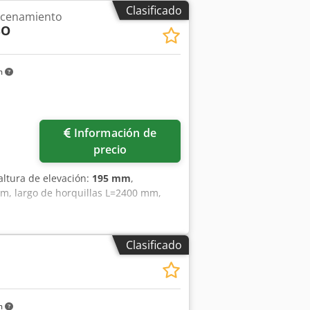
Clasificado
acenamiento
SO
m
Información de
precio
 altura de elevación:
195 mm
,
 mm, largo de horquillas L=2400 mm,
Clasificado
m