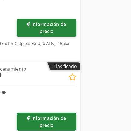
Información de
precio
 Tractor Cjdpsxd Ea Ujfx Al Njrf Baka
Clasificado
acenamiento
O
m
Información de
precio