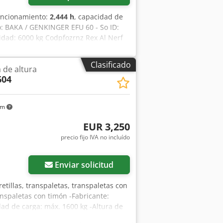
funcionamiento:
2,444 h
, capacidad de
o: BAKA / GENKINGER EFU 60 - So ID:
idad: 6000 kg Codpfozrnz Rex Al Nerf
AKA / GENKINGER, elevador de paletas,
Clasificado
a de altura
604
km
EUR 3,250
precio fijo IVA no incluído
Enviar solicitud
rretillas, transpaletas, transpaletas con
anspaletas con timón -Fabricante:
ad de carga: máx. 1600 kg -Altura de
tud: sin horquillas, 1630 mm -