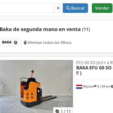
Buscar
Vender
Baka de segunda mano en venta
(11)
BAKA
Eliminar todos los filtros
EFU 60 SO (6,0 t a 8
BAKA
EFU 60 SO 
!! )
Wijchen
9,139 km
1
/
11