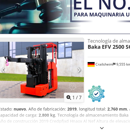
Tecnología de alm
Baka
EFV 2500 S
Crailsheim
9,555 k
1
/
7
Estado:
nuevo
, Año de fabricación:
2019
, longitud total:
2,760 mm
,
capacidad de carga:
2,800 kg
, Tecnología de almacenamiento Baka 
Año de construcción 2019 Credpfjxd Hnaox Al Nef Altura de elevaci
2.800