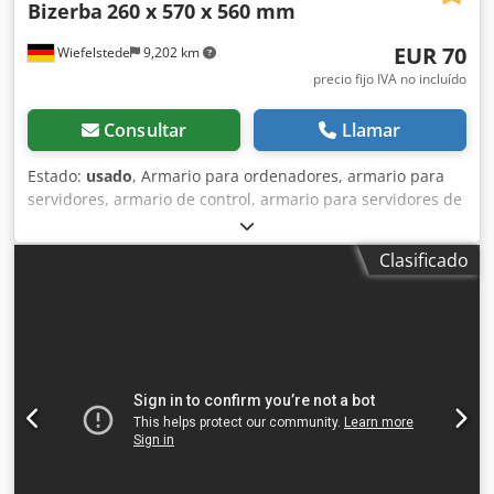
Bizerba
260 x 570 x 560 mm
EUR 70
Wiefelstede
9,202 km
precio fijo IVA no incluído
Consultar
Llamar
Estado:
usado
, Armario para ordenadores, armario para
servidores, armario de control, armario para servidores de
red, carcasa para ordenadores Csdjb Tl Dtjpfx Apyorf -
Fabricante: Bizerba -Tipo -Material: Acero -Dimensiones:
Clasificado
260/570/A560 mm -Peso: 15 kg