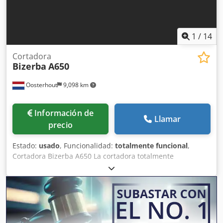
1
/
14
Cortadora
Bizerba
A650
Oosterhout
9,098 km
Información de
Llamar
precio
Estado:
usado
, Funcionalidad:
totalmente funcional
,
Cortadora Bizerba A650 La cortadora totalmente
automática Bizerba Scaleroline A650 es una máquina
cortadora vertical especialmente diseñada para cortar
carne, aves de corral, pescado, queso y embutidos. Esta
cortadora industrial es adecuada tanto para productos
frescos como cocidos, lo que la convierte en una opción
ideal para empresas de producción de alimentos de