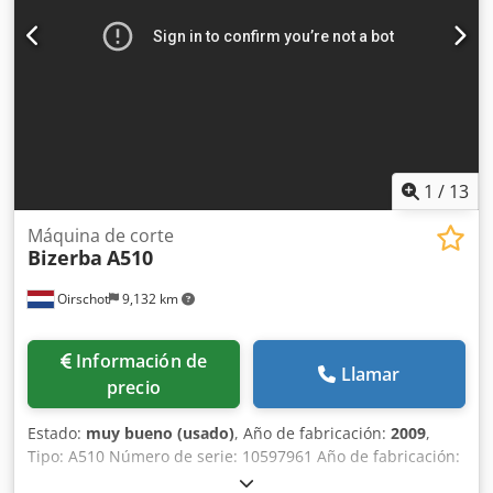
1
/
13
Máquina de corte
Bizerba
A510
Oirschot
9,132 km
Información de
Llamar
precio
Estado:
muy bueno (usado)
, Año de fabricación:
2009
,
Tipo: A510 Número de serie: 10597961 Año de fabricación:
2009 Ancho de banda: 300 mm Velocidad: máx. 250