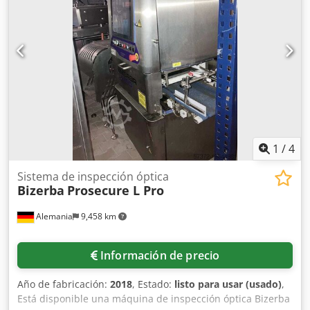
filtración. Documentación disponible. Es posible una visita
in situ. Credpoxc Nhmofx Apyof
1
/
4
Sistema de inspección óptica
Bizerba
Prosecure L Pro
Alemania
9,458 km
Información de precio
Año de fabricación:
2018
, Estado:
listo para usar (usado)
,
Está disponible una máquina de inspección óptica Bizerba