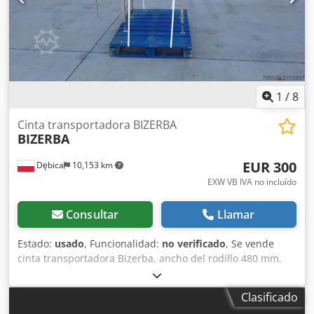
1
/
8
Cinta transportadora BIZERBA
BIZERBA
EUR 300
Dębica
10,153 km
EXW VB IVA no incluído
Consultar
Llamar
Estado:
usado
, Funcionalidad:
no verificado
, Se vende
cinta transportadora Bizerba, ancho del rodillo 480 mm,
longitud 1500 mm, extensión 660 mm, altura hasta la cinta
1050 mm. (nº 73A) Precio neto: 300 euros. Crodpfxsyuqugo
Clasificado
Apyof