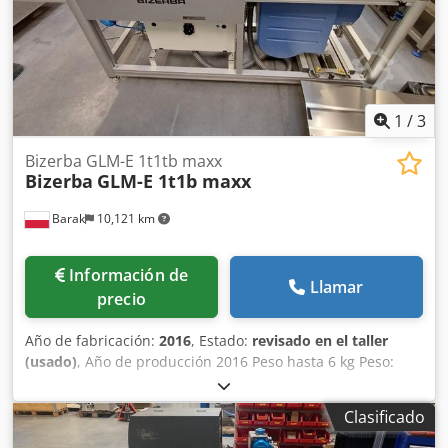
1
/
3
Bizerba GLM-E 1t1tb maxx
Bizerba
GLM-E 1t1b maxx
Barak
10,121 km
Información de
Llamar
precio
Año de fabricación:
2016
, Estado:
revisado en el taller
(usado)
, Año de producción 2016 Peso hasta 6 kg Peso:
máx. 6 kilos, mínimo. 20 g, e = 1 g Dirección del
movimiento L→ R o R→ L Etiqueta autoadhesiva: - Parte
Clasificado
superior (AirJet) - Abajo (AirJet) Terminal táctil a color GT-
12C Longitud del segmento de pesaje: 400 mm Ancho de