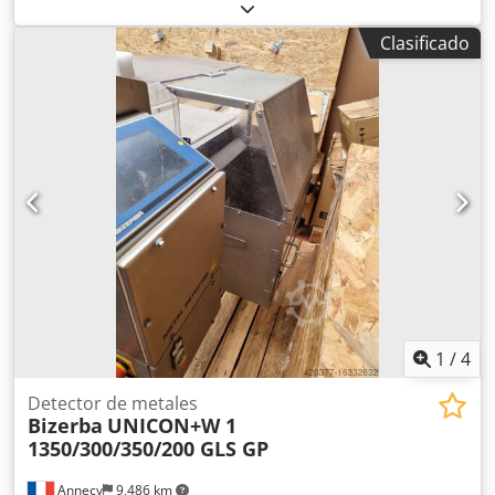
para el control de etiquetas y sellos en líneas de envasado.
Tecnología de cámara: configuración de doble cámara,
Clasificado
ubicación de las cámaras: parte superior e inferior,
velocidad de la cinta transportadora: 90 m/min,
dimensiones de la máquina X/Y/Z: aprox. 2100 mm/900
mm/1600 mm, peso: aprox. 600 kg. Documentación
disponible. Es posible una inspección in situ. Codpfsw
Duvzsx Apyorf
1
/
4
Detector de metales
Bizerba
UNICON+W 1
1350/300/350/200 GLS GP
Annecy
9,486 km