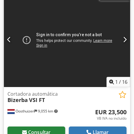
1
/
16
Cortadora automática
Bizerba
VSI FT
EUR 23,500
Oosthuizen
9,055 km
VB IVA no incluído
Consultar
Llamar