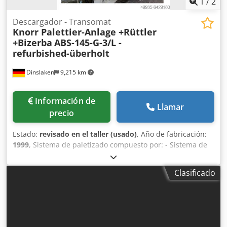
1
/
2
Descargador - Transomat
Knorr Palettier-Anlage +Rüttler
+Bizerba
ABS-145-G-3/L -
refurbished-überholt
Dinslaken
9,215 km
Información de
Llamar
precio
Estado:
revisado en el taller (usado)
, Año de fabricación:
1999
, Sistema de paletizado compuesto por: - Sistema de
apilamiento Knorr con pinza de agarre - Vibrador
automático Knorr con rodillo alisador - Báscula industrial
Clasificado
de conteo de hojas Bizerba ITS Sistema Knorr para la
descarga y el paletizado de pilas de hojas contadas.
Crodpfx Apshfhtksyof El papel se cuenta en la mesa
vibratoria con la báscula de papel Bizerba, se alinea en el
vibrador y se alisa con el rodillo alisador. El sistema de