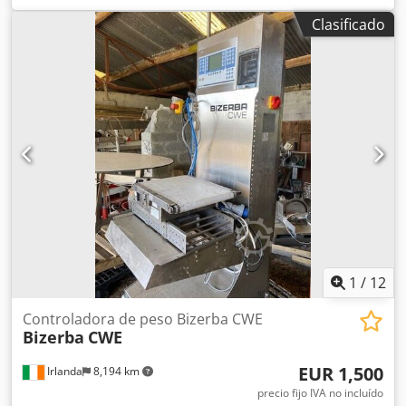
certificados: metales no ferrosos, acero inoxidable y
Clasificado
metales ferrosos. La unidad dispone opcionalmente de
monitor Gamma Red Eye G20-10. En uso diario.
Cedpfxsyivgqe Apysrf
1
/
12
Controladora de peso Bizerba CWE
Bizerba
CWE
EUR 1,500
Irlanda
8,194 km
precio fijo IVA no incluído