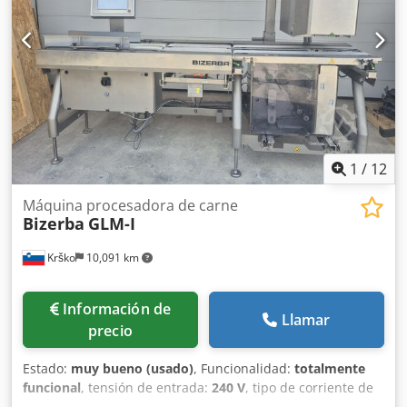
1
/
12
Máquina procesadora de carne
Bizerba
GLM-I
Krško
10,091 km
Información de
Llamar
precio
Estado:
muy bueno (usado)
, Funcionalidad:
totalmente
funcional
, tensión de entrada:
240 V
, tipo de corriente de
entrada:
CC
, corriente de entrada:
3 A
, Dos líneas de