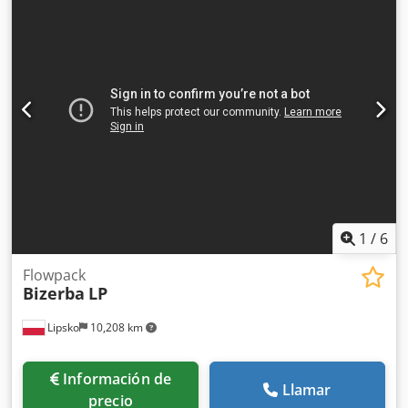
1
/
6
Flowpack
Bizerba
LP
Lipsko
10,208 km
Información de
Llamar
precio