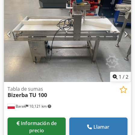
cinta 300 mm Tamaño total de la máquina: 200 cm x 80 cm
Posibilidad de subir el programa a 13.60 SP.12 Licencias
instaladas: Superior (MAESTRO): [+] PUENTE+MC_BUFFER
[+] SOFTCONTROL_1 [+] ESTADÍSTICAS [+] CLASES DE PESO
[+] IMPRESIÓN DE PIEZA DE CÓDIGO Cedpfx Apswdgt
Eoyerf [+] CARGANDO_FUENTES [+] EURO Fondo (ESCLAVO):
[+] PIEZAS DEL CÓDIGO DE IMPRESIÓN [+] FUENTES
DESCARGABLES [+] EURO Ofrecemos una garantía de 6
meses para el dispositivo.
1
/
2
Tabla de sumas
Bizerba
TU 100
Barak
10,121 km
Información de
Llamar
precio