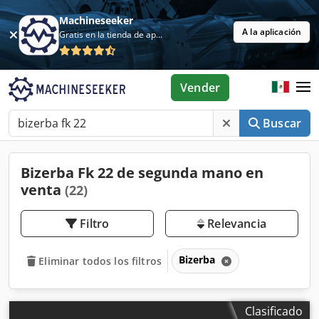
Machineseeker
A la aplicación
Gratis en la tienda de aplicaciones
Vender
Buscar
Bizerba Fk 22 de segunda mano en
venta
(22)
Filtro
Relevancia
Bizerba
Eliminar todos los filtros
Clasificado