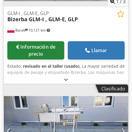
1
/
3
garantía. Michał Frankiewicz 602129078
GLM-I , GLM-E, GLP
Bizerba
GLM-I , GLM-E, GLP
Barak
10,121 km
Información de
Llamar
precio
Estado:
revisado en el taller (usado)
, La mayor variedad de
equipos de pesaje y etiquetado Bizerba. Las máquinas han
sido sometidas a una revisión general. Ofrecemos garantía
para todas las máquinas. Cjdpfx Apehtfr Deyerf
Clasificado