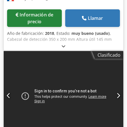
Información de
Llamar
precio
Año de fabricación:
2018
, Estado:
muy bueno (usado)
,
Cabezal de detección 350 x 200 mm Altura útil 145 mm
Cinta Intralox 1350 x 300 mm Con expulsión de productos
defectuosos en contenedor cerrado Año de construcción
Clasificado
2018 Crodpfx Apetwq I Ejyof