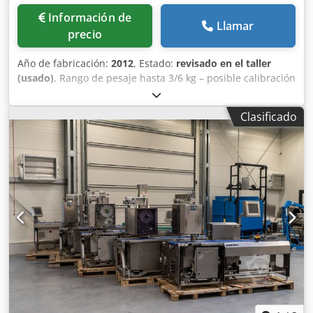
Información de
Llamar
precio
Año de fabricación:
2012
, Estado:
revisado en el taller
(usado)
, Rango de pesaje hasta 3/6 kg – posible calibración
de la báscula con precisión de 3 o 6 kg. Dirección de
funcionamiento L→R Cedpjxazaiofx Apyjrf Aplicación de
Clasificado
etiquetas: - Superior – Sello - Inferior – Cinta Peso: Carga
máxima 3 kg Carga mínima 10 g e = 0,5 g Versión del
sistema 13.60 sp6 Terminal GT-12C Gt-Softcontrol ver. 4.40
Dispensador de etiquetas decorativas LDI Kit de impresión
por transferencia térmica Terminal a color con pantalla
táctil GT-12C Longitud del segmento de pesaje: 540 mm
Ancho de la cinta transportadora: 300 mm Año de
fabricación: 2012 / Renovación: 2025 Dimensiones del
dispositivo: 240 cm x 110 cm Ancho de la cabeza de
impresión: hasta 160 mm Licencias principales (superior):
[+] SOFTCONTROL_1 [+] CLASES DE PESO [+]
CODE_PART_PRINT [+] EURO [+] FUENTES_CARGADAS [+]
SPEED_GLMI100 Slave (etiquetadora inferior): [+]
CODE_PART_PRINT El dispositivo cuenta con 6 meses de