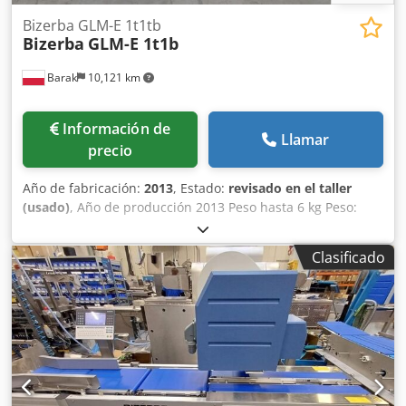
Bizerba GLM-E 1t1tb
Bizerba
GLM-E 1t1b
Barak
10,121 km
Información de
Llamar
precio
Año de fabricación:
2013
, Estado:
revisado en el taller
(usado)
, Año de producción 2013 Peso hasta 6 kg Peso:
Máx. 6 kg, Mín. 20 g, e = 1 g Dirección del movimiento L→ R
o R→ L Aplicación de etiquetas: - Parte superior (AirJet) -
Clasificado
Abajo (AirJet) Crjdpfx Apswdgtfjysf Dimensiones de la
etiqueta - Ancho hasta 130 mm, longitud de impresión
hasta 104 mm - Longitud hasta 150 mm Terminal táctil a
color GT-12C Longitud del segmento de pesaje: 400 mm
Ancho de cinta 300 mm Tamaño total de la máquina: 200
cm x 80 cm Posibilidad de subir el programa a 13.60 SP.12
Licencias instaladas: - (MAESTRO) : [+] SOFTCONTROL_1
Ofrecemos una garantía de 6 meses para el dispositivo.