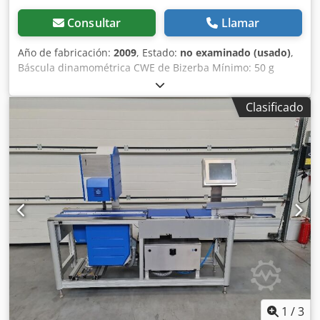
Consultar
Llamar
Año de fabricación:
2009
, Estado:
no examinado (usado)
,
Báscula dinamométrica CWE de Bizerba Mínimo: 50 g
Máximo: 1500/3000 g e = d = 0,5/1 g Cedpfeh Aphfox
Apyorf
Clasificado
1
/
3