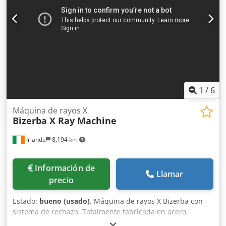
descarga Knorr agarra las pilas de papel con la pinza de
agarre y las paletiza con precisión en la paleta. El sistema
también se puede utilizar como alternativa para aumentar
la eficiencia en comparación con un elevador de pilas,
para la descarga de su cortadora de alta velocidad, en
cuyo caso se coloca a la izquierda.
1
/
6
Máquina de rayos X
Bizerba X Ray Machine
Irlanda
8,194 km
Información de
Llamar
precio
Estado:
bueno (usado)
, Máquina de rayos X Bizerba con
sistema de rechazo. Totalmente fabricada en acero
inoxidable. Pruebas realizadas con cuerpos de prueba