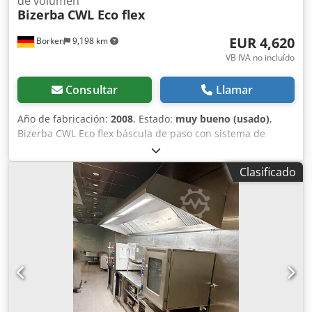
de volumen
Bizerba
CWL Eco flex
EUR 4,620
Borken
9,198 km
VB IVA no incluído
Consultar
Llamar
Año de fabricación:
2008
, Estado:
muy bueno (usado)
,
Bizerba CWL Eco flex báscula de paso con sistema de
medición de volumen Sick VMS520 Báscula de paso
Bizerba CWL Eco flex Pesaje dinámico con determinación
Clasificado
de volumen La CWL Eco flex se integra casi sin esfuerzo en
sistemas de envío de paquetes, sistemas de clasificación y
líneas de alimentación existentes. Báscula de paso Bizerba
WM-CWL flex Modelo: CWL Eco in Motion DE-09-MI006-
PTB018 Credpfx Asmgax Uspyef Máx. 60 kg Mín. 0,4 kg 230
V Sistema de medición de volumen Sick VMS520
Características especiales • Método de medición activo sin
contacto • Medición de la longitud, ancho y altura de
objetos de forma rectangular • Medición de la longitud,
ancho y altura de objetos de prácticamente cualquier