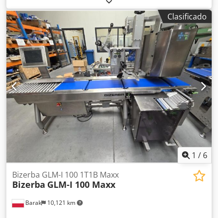
etiquetado (2x). Etiquetado. Peso del producto desde 150
Clasificado
g, presión de trabajo 6 bar. Báscula propia – pesaje del
producto. Hablamos inglés, alemán y lenguas de la ex-
Yugoslavia. Contacto posible también por WhatsApp.
Csdpfx Apsyvd T Eoyerf
1
/
6
Bizerba GLM-I 100 1T1B Maxx
Bizerba
GLM-I 100 Maxx
Barak
10,121 km