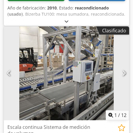
Año de fabricación:
2010
, Estado:
reacondicionado
(usado)
, Bizerba TU100: mesa sumadora, reacondicionada.
Csdpfxei Drwqj Apyorf
Clasificado
1
/
12
Escala continua Sistema de medición