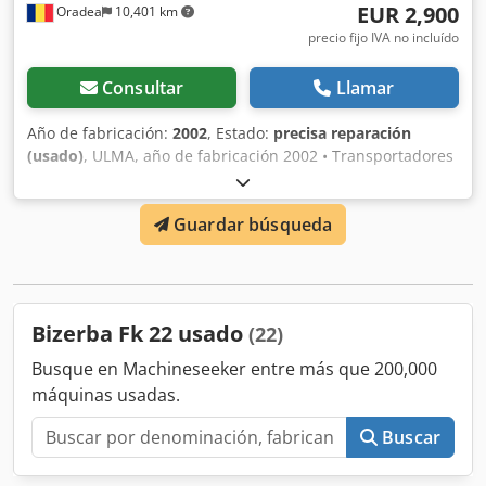
EUR 2,900
Oradea
10,401 km
precio fijo IVA no incluído
Consultar
Llamar
Año de fabricación:
2002
, Estado:
precisa reparación
(usado)
, ULMA, año de fabricación 2002 • Transportadores
de alimentación extendidos. • Lubricación centralizada. •
Limpieza sanitaria de la bandeja. • Transportadores de
Guardar búsqueda
salida por gravedad y motorizados: en línea, 90º, 180º, ... •
Dispositivo de sellado adicional de 1 metro. • Dispositivo
automático de centrado de imágenes para películas
impresas. • Dispositivo de fijación de banda impresa. •
Detección de bandeja transparente. Credpfxog H Tqus
Bizerba Fk 22 usado
(22)
Apyjf • Enfriador de sellado. • Otros (Consultar). Máquina
de envasado de alto rendimiento, desarrollada
Busque en Machineseeker entre más que 200,000
especialmente para el envasado de bandejas en centros
máquinas usadas.
de procesamiento (carne, aves, pescado, verduras, frutas)
y supermercados de gran volumen. Amplia gama de
Buscar
modelos para satisfacer las necesidades de los clientes. Su
robustez, fiabilidad, facilidad de uso y cambio automático