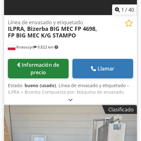
1
/
40
Línea de envasado y etiquetado
ILPRA, Bizerba
BIG MEC FP 4698,
FP BIG MEC K/G STAMPO
Krotoszyn
9,822 km
Información de
Llamar
precio
Estado:
bueno (usado)
, Línea de envasado y etiquetado –
ILPRA + Bizerba Compuesta por: Máquina de envasado
Marca: ILPRA Serie: FOODPACK Modelo: BIG MEC Número:
FP 4698 Año de fabricación: 2002 Voltaje: 400 V
Clasificado
Dimensiones de la bandeja: 22x17 mm Selladora Marca:
ILPRA Serie: FP BIG MEC K/G Modelo: STAMPO Número: S
6036 Año de fabricación: 2002 Voltaje: 230 V Cjdpfxjw Ht
Uzs Apyjrf Etiquetadora Bizerba