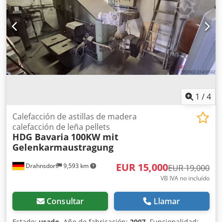
1
/
4
Calefacción de astillas de madera
calefacción de leña pellets
HDG Bavaria
100KW mit
Gelenkarmaustragung
EUR 15,000
Drahnsdorf
9,593 km
EUR 19,000
VB IVA no incluído
Consultar
Llamar
Estado:
usado
, Año de fabricación:
2007
, Funcionalidad: