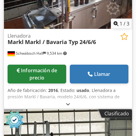
x ancho x alto) Opción: Almohadillas de prensado ALWA
para ventanas inclinadas. (Datos técnicos según el
fabricante, sin garantía. Las imágenes pueden diferir del
original. Precios netos, más IVA (nacional)). Csdpfx Abjw T
1
/
3
Un Uszoha
Llenadora
Markl
Markl / Bavaria Typ 24/6/6
Schwäbisch Hall
9,534 km
Información de
Llamar
precio
Año de fabricación:
2016
, Estado:
usado
, Llenadora a
presión Markl / Bavaria, modelo 24/6/6, con sistema de
cierre por rosca / tapadora de botellas con tapones de
corona. Chedpfjzmx Dfjx Abzja
Clasificado