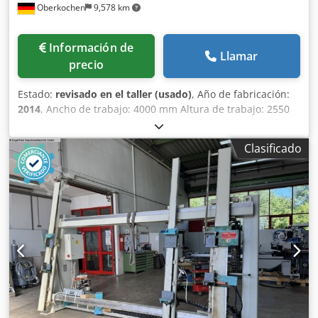
Oberkochen
9,578 km
Información de
Llamar
precio
Estado:
revisado en el taller (usado)
, Año de fabricación:
2014
, Ancho de trabajo: 4000 mm Altura de trabajo: 2550
mm Número de cilindros de presión: 6 unidades S+S
Bavaria 2000 L, prensa para marcos y hojas de ventanas La
Clasificado
prensa se someterá a una revisión parcial en nuestro
almacén antes de la entrega. Datos técnicos: - Tamaño de
trabajo: 4000 mm x 2550 mm (largo x alto) - Profundidad
del contrapeso y de las placas de presión: 100 mm
Chjdpfszpblksx Abzoa - Ciclo de presión automático para la
unión de esquina "ranura/espiga" - Control manual para la
presión - 1 barra de presión central con una altura
máxima de 2550 mm - 1 dispositivo de presión transversal
- 1 válvula de cierre en el 3.º cilindro vertical - 1 válvula de
cierre en el cilindro horizontal superior - 3 controles para
ventanas inclinables para cilindros verticales - 3 placas de
presión oscilantes, acoplables para la presión hasta 60