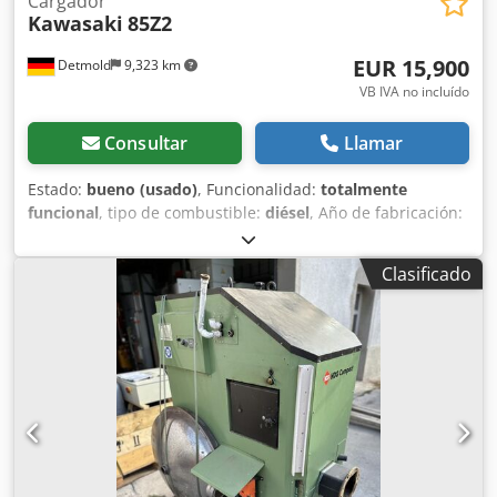
Cargador
Kawasaki
85Z2
EUR 15,900
Detmold
9,323 km
VB IVA no incluído
Consultar
Llamar
Estado:
bueno (usado)
, Funcionalidad:
totalmente
funcional
, tipo de combustible:
diésel
, Año de fabricación:
1999
, horas de funcionamiento:
10,200 h
, Equipamiento:
cabina, tracción a las cuatro ruedas
, Cargadora de ruedas
Clasificado
Kawasaki 85Z2, peso 19.200 kg, año 1999. La máquina se
encuentra en buen estado y lista para trabajar. Ubicación:
Ampfing, Baviera. Transporte y entrega posibles. Consultas
bienvenidas en cualquier momento. Csdpoy Rh I Refx
Abzoha