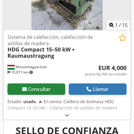
1
/
15
Sistema de calefacción, calefacción de
astillas de madera
HDG Compact 15–50 kW
+
Raumaustragung
EUR 4,000
Mosonmagyaróvár
10,071 km
precio fijo IVA no incluído
Consultar
Llamar
Estado:
usado
, 🔥 En venta: Caldera de biomasa HDG
Compact 15–50 kW – Calefacción de astillas de madera
flexible y compacta 🔥 La HDG Compact 15–50 kW es una
caldera de biomasa versátil, ideal para viviendas,
pequeñas empresas o aplicaciones agrícolas. Está
SELLO DE CONFIANZA
diseñada para funcionar tanto con astillas de madera