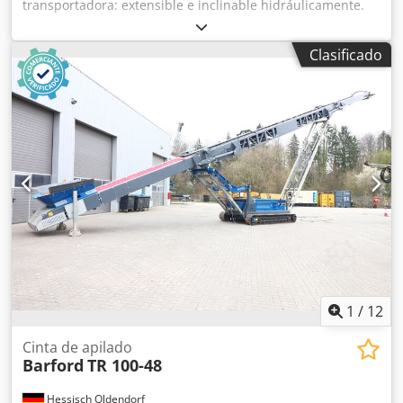
transportadora: extensible e inclinable hidráulicamente.
Rascadores: rascador delantero y trasero. Longitud de la
cinta transportadora: 25 000 mm. Motor: motor Caterpillar
Clasificado
4.4 de velocidad fija, 133 CV. Tren de rodaje sobre orugas:
placas de base de 400 mm. Altura de descarga 22,5° /
27,5°: 8 820 / 11 000 mm. Ancho de la cinta
transportadora: 1 200 mm. Codpfxoikqxte Al Toha Tolva de
alimentación: capacidad de 8 m³.
1
/
12
Cinta de apilado
Barford
TR 100-48
Hessisch Oldendorf