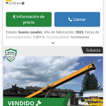
9,330 km
Información de
Llamar
precio
Estado:
bueno (usado)
, Año de fabricación:
2023
, horas de
funcionamiento:
1,031 h
, Funcionalidad:
totalmente
funcional
, peso total:
18,999 kg
, Ancho de banda: 1.200
mm Longitud de banda: 30.500 mm Dimensiones en
Subasta
posición de trabajo: 28.219 x 2.489 x 12.268 mm (L x A x Al)
Altura de descarga a 22° de inclinación: 12.268 mm
Fabricante del motor: Cat C2.8 Peso operativo: 18.999 kg
Dimensiones de transporte: 16.078 x 2.489 x 3.149 mm (L x
A x Al) Potencia del motor: 55 kW Capacidad de
procesamiento: aprox. 700 t/h Chjdpoyw Hlusfx Al Tja
VENDIDO