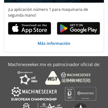
Barredora
¡La aplicación número 1 para maquinaria de
Barredora De Nieve
segunda mano!
Barredora De Succión
Barredora Frontal
Barrena
Más información
Barrena A Través
Barrendero
Machineseeker.mx es patrocinador oficial de:
Barreto 918