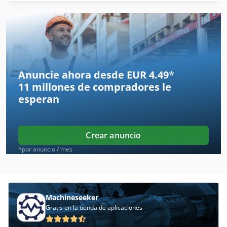
Barra De
Barra De Cuña
Barra De Ensalada
Barra De Escala
Anuncie ahora desde EUR 4.49
*
11 millones de compradores
le
Barra De Pistón
esperan
Barra De Sujecion
Barra De Traccion
Crear anuncio
Barra Estante
*por anuncio / mes
Barra Mesas Redonda
Barra Redonda
Machineseeker
Gratis en la tienda de aplicaciones
Barra Segadora