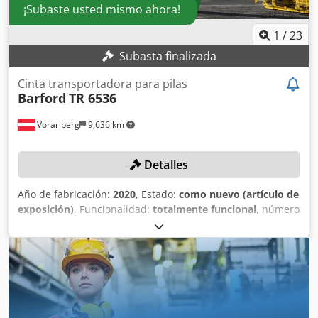
¡Subaste usted mismo ahora!
1
/
23
Subasta finalizada
Cinta transportadora para pilas
Barford
TR 6536
Vorarlberg
9,636 km
Detalles
Año de fabricación:
2020
, Estado:
como nuevo (artículo de
exposición)
, Funcionalidad:
totalmente funcional
, número
de máquina/vehículo:
KE-TR6536-C-A-442
, Transportador
de acopio para alimentación directa a través de la planta
de trituración / cribado. Chjdpfx Ajmv E Igel Tea DETALLES
TÉCNICOS Capacidad de acopio: hasta 300 t/h con un
ángulo de reposo de 37°. Densidad aparente: 1,7 kg/dm³.
Capacidad de almacenamiento (rotación 0°): 2500 t
Capacidad de almacenamiento (rotación 90°): 8500 t