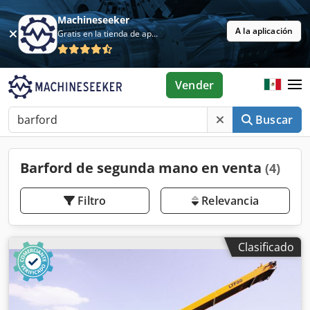
Machineseeker
A la aplicación
Gratis en la tienda de aplicaciones
Vender
Buscar
Barford de segunda mano en venta
(4)
Filtro
Relevancia
Clasificado